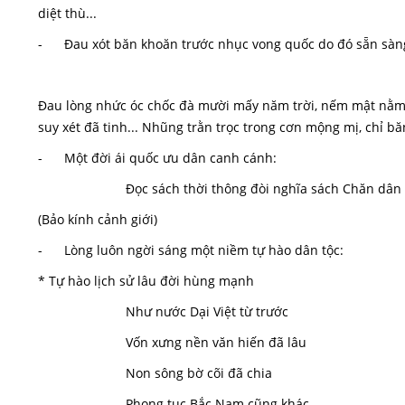
diệt thù...
- Đau xót băn khoăn trước nhục vong quốc do đó sẵn sàng
Đau lòng nhức óc chốc đà mười mấy năm trời, nếm mật nằm ga
suy xét đã tinh... Nhũng trằn trọc trong cơn mộng mị, chỉ bă
- Một đời ái quốc ưu dân canh cánh:
Đọc sách thời thông đòi nghĩa sách Chăn dâ
(Bảo kính cảnh giới)
- Lòng luôn ngời sáng một niềm tự hào dân tộc:
* Tự hào lịch sử lâu đời hùng mạnh
Như nước Dại Việt từ trước
Vốn xưng nền văn hiến đã lâu
Non sông bờ cõi đã chia
Phong tục Bắc Nam cũng khác