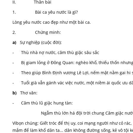
II. Thân bài
1. Bài ca yêu nước là gì?
Lòng yêu nước cao đẹp như một bài ca.
2. Chứng minh:
a)
Sự nghiệp (cuộc đời):
- Thù nhà nợ nước, căm thù giặc sâu sắc
- Bị giam lỏng ở Đông Quan: nghèo khổ, thiếu thốn nhưng g
- Theo giúp Bình Định vương Lê Lợi, nếm mật nằm gai hi s
- Tuổi già vẫn gánh vác việc nước, một niềm ái quốc ưu d
b)
Thơ văn:
- Căm thù lũ giặc hung tàn:
Ngẫm thù lớn há đội trời chung Căm giặc nướ
Vìbọn chúng: Giết tróc để thị uy, coi mạng người như cỏ rác,
mắm để làm khổ dân ta... dân không đường sống, kẻ vô tội k