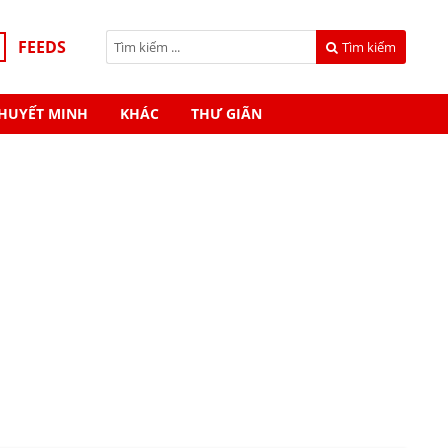
FEEDS
Tìm kiếm
HUYẾT MINH
KHÁC
THƯ GIÃN