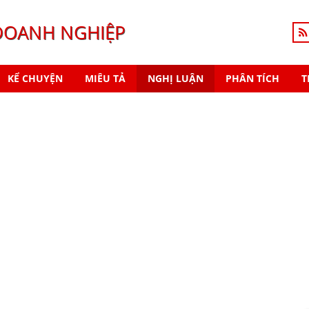
DOANH NGHIỆP
KỂ CHUYỆN
MIÊU TẢ
NGHỊ LUẬN
PHÂN TÍCH
T