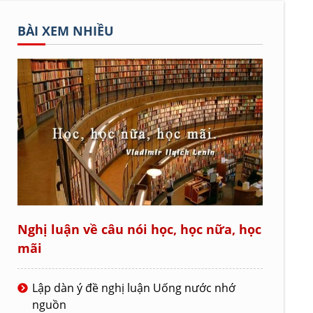
BÀI XEM NHIỀU
Nghị luận về câu nói học, học nữa, học
mãi
Lập dàn ý đề nghị luận Uống nước nhớ
nguồn