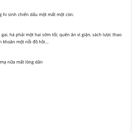
 hi sinh chiến dấu một mất một còn:
i, há phải một hai sớm tối; quên ăn vì giận, sách lược thao
n khoăn một nỗi đồ hồi...
n mạ nữa mất lòng dân