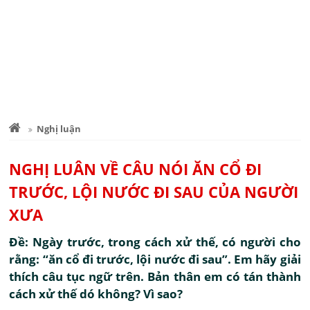
Nghị luận
NGHỊ LUÂN VỀ CÂU NÓI ĂN CỔ ĐI
TRƯỚC, LỘI NƯỚC ĐI SAU CỦA NGƯỜI
XƯA
Đề: Ngày trước, trong cách xử thế, có người cho
rằng: “ăn cổ đi trước, lội nước đi sau”. Em hãy giải
thích câu tục ngữ trên. Bản thân em có tán thành
cách xử thế dó không? Vì sao?