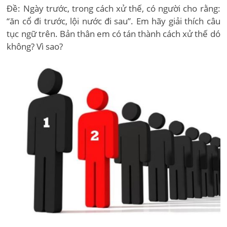
Đề: Ngày trước, trong cách xử thế, có người cho rằng:
“ăn cổ đi trước, lội nước đi sau”. Em hãy giải thích câu
tục ngữ trên. Bản thân em có tán thành cách xử thế dó
không? Vì sao?