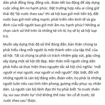
dân phải đồng lòng, đồng sức, đoàn kết lao động để xây dựng
cuộc sống ấm no hạnh phúc. Đặt trường hợp nếu ai cũng giữ
thái độ “lội nước theo sau” thì xã hội bao giờ mới tiến bộ, đất
nước bao giờ mới vững mạnh, phát triển nền kinh tế và gia
đình của mỗi người bao giờ mới ấm no, hạnh phúc? Những ai
chọn cách xử thế trên là những kẻ ích kỉ, họ sẽ bị xã hội loại
trừ.
Muốn xây dựng thái độ xử thế đúng đắn, bản thân chúng ta
phải hiểu rằng mỗi người là một thành viên của tập thể, của
xã hội. Tất cả chúng ta phải có trách nhiệm góp sức, góp công
xây dựng một xã hội tốt đẹp. Bản thân mỗi người công dân
phải hiểu và thực hiện theo nguyên tắc xã hội chủ nghĩa:
“mỗi
người vì mọi người, mọi người vì mỗi người”.
Đặc biệt, đối với
những người là cán bộ,'đảng viên, đoàn viên, họ phải là những
người luôn nêu cao tính tiên phong, gương mẫu phục vụ nhân
dân. Là người cán bộ lãnh đạo thì họ phải biết
“lo trước thiền
liạ, vui sau thiên hạ”
chớ không thể nào
“ăn cỗ đi trước, lội
nước theo sau”
được.