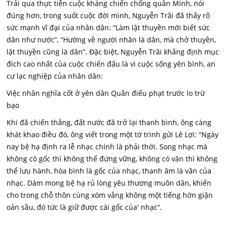
Trải qua thực tiễn cuộc kháng chiến chống quân Minh, nói
đúng hơn, trong suốt cuộc đời mình, Nguyễn Trãi đã thấy rõ
sức mạnh vĩ đại của nhân dân: “Làm lật thuyền mới biết sức
dân như nước”, “Hướng về người nhân là dân, mà chở thuyền,
lật thuyền cũng là dân”. Đặc biệt, Nguyễn Trãi khẳng định mục
đích cao nhất của cuộc chiến đấu là vì cuộc sống yên bình, an
cư lạc nghiệp của nhân dân:
Việc nhân nghĩa cốt ở yên dân Quân điếu phạt trước lo trừ
bạo
Khi đã chiến thắng, đất nước đã trở lại thanh bình, ông càng
khát khao điều đó, ông viết trong một tờ trình gửi Lê Lợi: “Ngày
nay bệ hạ định ra lễ nhạc chính là phải thời. Song nhạc mà
không có gốc thì không thể đứng vững, không có văn thì không
thể lưu hành, hòa bình là gốc của nhạc, thanh âm là văn của
nhạc. Dám mong bệ hạ rủ lòng yêu thương muôn dân, khiến
cho trong chỗ thôn cùng xóm vắng không một tiếng hờn giận
oản sầu, đó tức là giữ được cái gốc của' nhạc”.