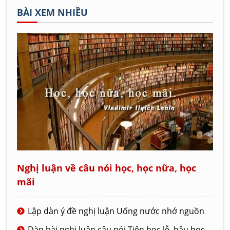
BÀI XEM NHIỀU
Nghị luận về câu nói học, học nữa, học
mãi
Lập dàn ý đề nghị luận Uống nước nhớ nguồn
Dàn bài nghị luận câu nói Tiên học lễ, hậu học