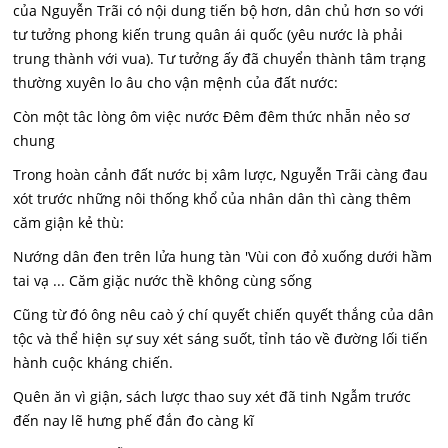
của Nguyễn Trãi có nội dung tiến bộ hơn, dân chủ hơn so với
tư tưởng phong kiến trung quân ái quốc (yêu nước là phải
trung thành với vua). Tư tưởng ấy đã chuyển thành tâm trạng
thường xuyên lo âu cho vận mệnh của đất nước:
Còn một tâc lòng ôm việc nước Đêm đêm thức nhẵn nẻo sơ
chung
Trong hoàn cảnh đất nước bị xâm lược, Nguyễn Trãi càng đau
xót trước những nôi thống khổ của nhân dân thì càng thêm
căm giận kẻ thù:
Nướng dân đen trên lửa hung tàn 'Vùi con đỏ xuống dưới hầm
tai vạ ... Căm giặc nước thề không cùng sống
Cũng từ đó ông nêu caò ý chí quyết chiến quyết thắng của dân
tộc và thể hiện sự suy xét sáng suốt, tỉnh táo về đường lối tiến
hành cuộc kháng chiến.
Quên ăn vì giận, sách lược thao suy xét đã tinh Ngẫm trước
đến nay lẽ hưng phế đắn đo càng kĩ