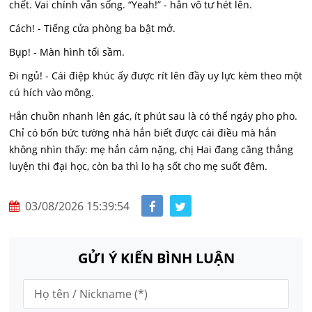
chết. Vai chính vẫn sống. “Yeah!” - hắn vô tư hét lên.
Cách! - Tiếng cửa phòng ba bật mở.
Bụp! - Màn hình tối sầm.
Đi ngủ! - Cái điệp khúc ấy được rít lên đầy uy lực kèm theo một
cú hích vào mông.
Hắn chuồn nhanh lên gác, ít phút sau là có thể ngáy pho pho.
Chỉ có bốn bức tường nhà hắn biết được cái điều mà hắn
không nhìn thấy: mẹ hắn cảm nặng, chị Hai đang căng thẳng
luyện thi đại học, còn ba thì lo hạ sốt cho mẹ suốt đêm.
03/08/2026 15:39:54
GỬI Ý KIẾN BÌNH LUẬN