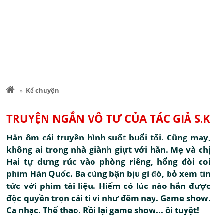
Kể chuyện
TRUYỆN NGẮN VÔ TƯ CỦA TÁC GIẢ S.K
Hắn ôm cái truyền hình suốt buổi tối. Cũng may,
không ai trong nhà giành giựt với hắn. Mẹ và chị
Hai tự dưng rúc vào phòng riêng, hổng đòi coi
phim Hàn Quốc. Ba cũng bận bịu gì đó, bỏ xem tin
tức với phim tài liệu. Hiếm có lúc nào hắn được
độc quyền trọn cái ti vi như đêm nay. Game show.
Ca nhạc. Thể thao. Rồi lại game show... ôi tuyệt!