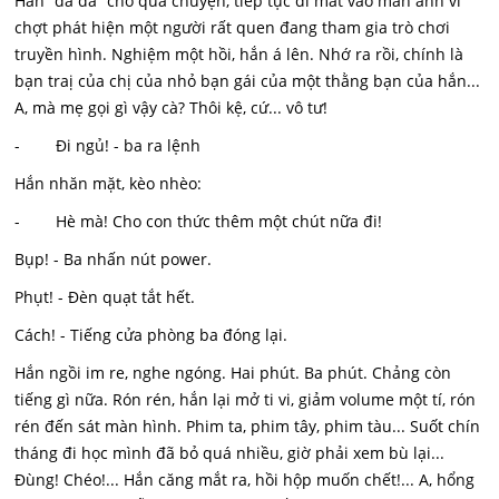
Hắn “dà dà” cho qua chuyện, tiếp tục dí mắt vào màn ảnh vì
chợt phát hiện một người rất quen đang tham gia trò chơi
truyền hình. Nghiệm một hồi, hắn á lên. Nhớ ra rồi, chính là
bạn traị của chị của nhỏ bạn gái của một thằng bạn của hắn...
A, mà mẹ gọi gì vậy cà? Thôi kệ, cứ... vô tư!
- Đi ngủ! - ba ra lệnh
Hắn nhăn mặt, kèo nhèo:
- Hè mà! Cho con thức thêm một chút nữa đi!
Bụp! - Ba nhấn nút power.
Phụt! - Đèn quạt tắt hết.
Cách! - Tiếng cửa phòng ba đóng lại.
Hắn ngồi im re, nghe ngóng. Hai phút. Ba phút. Chảng còn
tiếng gì nữa. Rón rén, hắn lại mở ti vi, giảm volume một tí, rón
rén đến sát màn hình. Phim ta, phim tây, phim tàu... Suốt chín
tháng đi học mình đã bỏ quá nhiều, giờ phải xem bù lại...
Đùng! Chéo!... Hắn căng mắt ra, hồi hộp muốn chết!... A, hổng