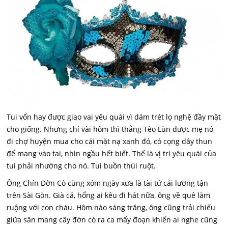
Tui vốn hay được giao vai yêu quái vì dám trét lọ nghệ đầy mặt
cho giống. Nhưng chỉ vài hôm thì thằng Tèo Lùn được mẹ nó
đi chợ huyện mua cho cái mặt nạ xanh đỏ, có cọng dây thun
để mang vào tai, nhìn ngầu hết biết. Thế là vị trí yêu quái của
tui phải nhường cho nó. Tui buồn thúi ruột.
Ông Chín Đờn Cò cùng xóm ngày xưa là tài tử cải lương tận
trên Sài Gòn. Già cả, hổng ai kêu đi hát nữa, ông về quê làm
ruộng với con cháu. Hôm nào sáng trăng, ông cũng trải chiếu
giữa sân mang cây đờn cò ra ca mấy đoạn khiến ai nghe cũng