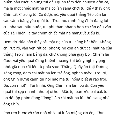
bụồn nẫu ruột. Nhưng tui đâu quan tâm đến chuyện đờn ca,
mà là một chiếc mặt nạ mà có lần sang chơi tui để ý thấy ông
Chín cất kĩ trong tủ. Có được nó, yêu quái thằng Tèo Lùn làm
sao sánh bằng yêu quái tui. Trưa nọ, canh ông Chín đang lui
cui nhà sau nấu nước, tui phi thân nhanh hơn cả cân đẩu vân
của Tề Thiên, lẹ tay chôm chiếc mặt nạ mang về giấu kĩ.
Đêm đó, đứa nào thấy cái mặt nạ của tui cũng hết hồn. Không
chỉ rực rỡ, vằn vện rất oai phong, nó còn ăn đứt cái mặt nạ của
thằng Tèo vì làm bằng da, chứ không phải giấy bồi. Chiếm lại
được vai yêu quái đang huênh hoang, tui bỗng nghe giọng
nhỏ, già nua cất lên từ phía sau: “Thằng Quấy ăn thịt Đường
Tàng xong, đem cái mặt nạ lên trả ông, nghen mậy”. Trời ơi,
ông Chín đứng cạnh tui hồi nào mà tui hổng biết gì ráo trọi.
Dạ, con nhớ!” - Tui lí nhí. Ong Chín lầm lầm bỏ đi. Con yêu
quái tui xẹp nhanh như bị xì hơi. Mặc tụi bạn kêu oai oái, tui
bỏ dở tập phim đang “đóng”, ôm cái mặt nạ lủi thủi sang nhà
ông Chín.
Rón rén bước vô căn nhà nhỏ, tui luôn miệng xin ông Chín