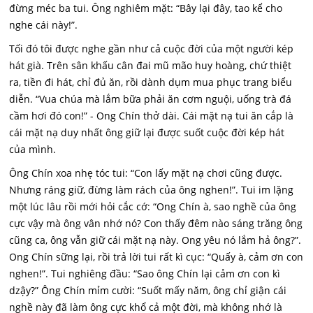
đừng méc ba tui. Ông nghiêm mặt: “Bây lại đây, tao kể cho
nghe cái này!”.
Tối đó tôi được nghe gần như cả cuộc đời của một người kép
hát già. Trên sân khấu cân đai mũ mão huy hoàng, chứ thiệt
ra, tiền đi hát, chỉ đủ ăn, rồi dành dụm mua phục trang biểu
diễn. “Vua chúa mà lắm bữa phải ăn cơm nguội, uống trà đá
cầm hơi đó con!” - Ong Chín thở dài. Cái mặt nạ tui ăn cắp là
cái mặt nạ duy nhất ông giữ lại được suốt cuộc đời kép hát
của mình.
Ông Chín xoa nhẹ tóc tui: “Con lấy mặt nạ chơi cũng được.
Nhưng ráng giữ, đừng làm rách của ông nghen!”. Tui im lặng
một lúc lâu rồi mới hỏi cắc cớ: “Ong Chín à, sao nghề của ông
cực vậy mà ông vân nhớ nó? Con thấy đêm nào sáng trăng ông
cũng ca, ông vẫn giữ cái mặt nạ này. Ong yêu nó lắm hả ông?”.
Ong Chín sững lại, rồi trả lời tui rất kì cục: “Quấy à, cảm ơn con
nghen!”. Tui nghiêng đầu: “Sao ông Chín lại cảm ơn con kì
dzậy?” Ông Chín mỉm cười: “Suốt mấy năm, ông chỉ giận cái
nghề này đã làm ông cực khổ cả một đời, mà không nhớ là