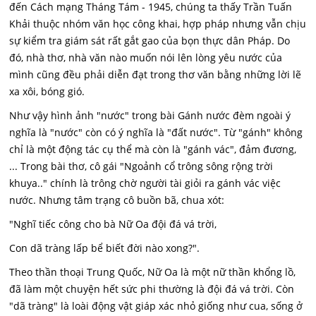
đến Cách mạng Tháng Tám - 1945, chúng ta thấy Trần Tuấn
Khải thuộc nhóm văn học công khai, hợp pháp nhưng vẫn chịu
sự kiểm tra giám sát rất gắt gao của bọn thực dân Pháp. Do
đó, nhà thơ, nhà văn nào muốn nói lên lòng yêu nước của
mình cũng đều phải diễn đạt trong thơ văn bằng những lời lẽ
xa xôi, bóng gió.
Như vậy hình ảnh "nước" trong bài Gánh nước đèm ngoài ý
nghĩa là "nước" còn có ý nghĩa là "đất nước". Từ "gánh" không
chỉ là một động tác cụ thể mà còn là "gánh vác", đảm đương,
... Trong bài thơ, cô gái "Ngoảnh cổ trông sông rộng trời
khuya.." chính là trông chờ người tài giỏi ra gánh vác việc
nước. Nhưng tâm trạng cô buồn bã, chua xót:
"Nghĩ tiếc công cho bà Nữ Oa đội đá vá trời,
Con dã tràng lấp bể biết đời nào xong?".
Theo thần thoại Trung Quốc, Nữ Oa là một nữ thần khổng lồ,
đã làm một chuyện hết sức phi thường là đội đá vá trời. Còn
"dã tràng" là loài động vật giáp xác nhỏ giống như cua, sống ở