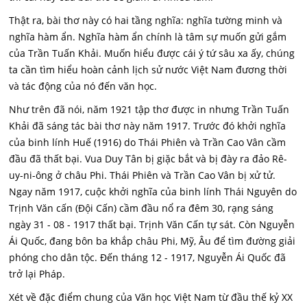
Thật ra, bài thơ này có hai tầng nghĩa: nghĩa tường minh và
nghĩa hàm ẩn. Nghĩa hàm ẩn chính là tâm sự muốn gửi gắm
của Trần Tuấn Khải. Muốn hiểu được cái ý tứ sâu xa ấy, chúng
ta cần tìm hiểu hoàn cảnh lịch sử nước Việt Nam đương thời
và tác động của nó đến văn học.
Như trên đã nói, năm 1921 tập thơ được in nhưng Trần Tuấn
Khải đã sáng tác bài thơ này năm 1917. Trước đó khởi nghĩa
của binh lính Huế (1916) do Thái Phiên và Trần Cao Vân cầm
đầu đã thất bại. Vua Duy Tân bị giặc bắt và bị đày ra đảo Rê-
uy-ni-ông ở châu Phi. Thái Phiên và Trần Cao Vân bị xử tử.
Ngay năm 1917, cuộc khởi nghĩa của binh lính Thái Nguyên do
Trịnh Văn cấn (Đội Cấn) cầm đầu nổ ra đêm 30, rạng sáng
ngày 31 - 08 - 1917 thất bại. Trịnh Văn Cấn tự sát. Còn Nguyễn
Ái Quốc, đang bôn ba khắp châu Phi, Mỹ, Âu để tìm đường giải
phóng cho dân tộc. Đến tháng 12 - 1917, Nguyễn Ái Quốc đã
trở lại Pháp.
Xét về đặc điểm chung của Văn học Việt Nam từ đầu thế kỷ XX