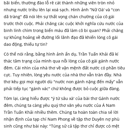
bãi biển, thường đào lỗ rê cát thành những viên tròn nhỏ
nhưng nước triều lên lại xoá sạch. Hình ảnh ”Nữ Oà' và "con
dã tràng" đã nói lên sự thất vọng chán chường của cô gái
trước thời cuộc. Phải chăng các cuộc khởi nghĩa cứu nước của
binh lính chìm trong biển máu đã làm cô bi quan? Phải chăng
sự khủng hoảng về đường lối lãnh đạo đã khiến lòng cô gái
dao động, thiếu tự tin?
Có thể nói rằng, bằng hình ảnh ẩn dụ, Trần Tuấn Khải đã kí
thác tâm trạng của mình qua nỗi lòng của cô gái gánh nước
đêm. Cái nhìn của nhà thơ về vận mệnh đất nước có phần tiêu
cực. Tuy nhiên, lòng yêu nước của nhà thơ vẫn tràn đầy. Nhà
thơ kêu gọi mọi người dù "nước non gánh nặng đến mấy” vẫn
phải tiếp tục "gánh vác" chứ không được bỏ cuộc giữa đàng.
Tóm lại, càng hiểu được "ý tứ sâu xà' của bài thơ Gánh nước
đêm, chúng ta càng yêu quý thơ văn yêu nước của Á Nam
Trần Tuấn Khải nhiều thêm. Chúng ta hoàn toàn chia sẻ lời
nhận định của tạp chí Nam Phong về tập thơ Duyên nợ phù
sinh cũng như bài này: "Túng sử cả tập thơ chỉ được có mệt