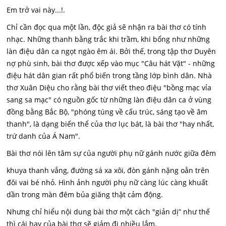
Em trở vai này...!.
Chỉ cần đọc qua một lần, độc giả sẽ nhận ra bài thơ có tính
nhạc. Những thanh bằng trắc khi trầm, khi bổng như những
làn điệu dân ca ngọt ngào êm ái. Bởi thế, trong tập thơ Duyên
nợ phù sinh, bài thơ được xếp vào mục "Câu hát Vặt" - những
điệu hát dân gian rất phổ biến trong tầng lớp bình dân. Nhà
thơ Xuân Diệu cho rằng bài thơ viết theo điệu "bồng mạc vỉa
sang sa mạc" có nguồn gốc từ những làn điệu dân ca ở vùng
đồng bằng Bắc Bộ, "phóng túng về cấu trúc, sáng tạo về âm
thanh", là dạng biến thể của thơ lục bát, là bài thơ "hay nhất,
trứ danh của Á Nam".
Bài thơ nói lên tâm sự của người phụ nữ gánh nước giữa đêm
khuya thanh vắng, đường sá xa xôi, đòn gánh nặng oằn trên
đôi vai bé nhỏ. Hình ảnh người phụ nữ càng lúc càng khuất
dần trong màn đêm bủa giăng thật cảm động.
Nhưng chỉ hiểu nội dung bài thơ một cách "giản dị” như thế
thì cái hay của bài thơ sẽ giảm đi nhiều lắm.