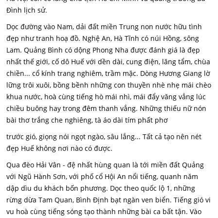
Đình lịch sử.
Dọc đường vào Nam, dải đất miền Trung non nước hữu tình
đẹp như tranh hoạ đồ. Nghệ An, Hà Tĩnh có núi Hồng, sông
Lam. Quảng Bình có dộng Phong Nha được đánh giá là đẹp
nhất thế giới, cố dô Huế với dền dài, cung điện, lăng tẩm, chùa
chiền... cổ kính trang nghiêm, trầm mặc. Dòng Hương Giang lờ
lững trôi xuôi, bồng bềnh những con thuyền nhè nhẹ mái chèo
khua nước, hoà cùng tiếng hò mái nhì, mái đẩy văng vẳng lúc
chiều buông hay trong đêm thanh vắng. Những thiếu nữ nón
bài thơ trắng che nghiêng, tà áo dài tím phất phơ
trước gió, giọng nói ngọt ngào, sâu lắng... Tất cả tạo nên nét
đẹp Huế không nơi nào có được.
Qua đèo Hải Vân - đệ nhất hùng quan là tới miền đất Quảng
với Ngũ Hành Sơn, với phố cổ Hội An nổi tiếng, quanh năm
dập dìu du khách bốn phương. Dọc theo quốc lộ 1, những
rừng dừa Tam Quan, Bình Định bạt ngàn ven biển. Tiếng gió vi
vu hoà cùng tiếng sóng tạo thành những bài ca bất tận. Vào