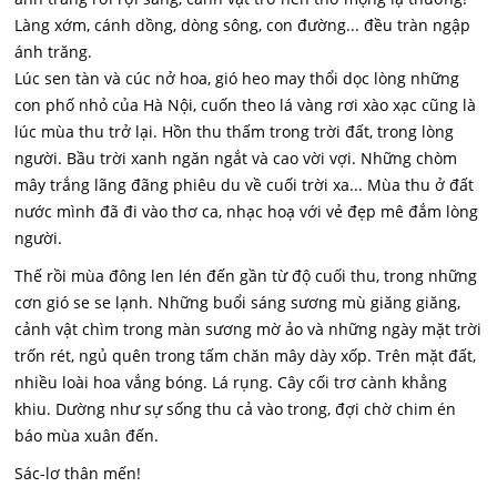
Làng xớm, cánh dồng, dòng sông, con đường... đều tràn ngập
ánh trăng.
Lúc sen tàn và cúc nở hoa, gió heo may thổi dọc lòng những
con phố nhỏ của Hà Nội, cuốn theo lá vàng rơi xào xạc cũng là
lúc mùa thu trở lại. Hồn thu thấm trong trời đất, trong lòng
người. Bầu trời xanh ngăn ngắt và cao vời vợi. Những chòm
mây trắng lãng đãng phiêu du về cuối trời xa... Mùa thu ở đất
nước mình đã đi vào thơ ca, nhạc hoạ với vẻ đẹp mê đắm lòng
người.
Thế rồi mùa đông len lén đến gần từ độ cuối thu, trong những
cơn gió se se lạnh. Những buổi sáng sương mù giăng giăng,
cảnh vật chìm trong màn sương mờ ảo và những ngày mặt trời
trốn rét, ngủ quên trong tấm chăn mây dày xốp. Trên mặt đất,
nhiều loài hoa vắng bóng. Lá rụng. Cây cối trơ cành khẳng
khiu. Dường như sự sống thu cả vào trong, đợi chờ chim én
báo mùa xuân đến.
Sác-lơ thân mến!