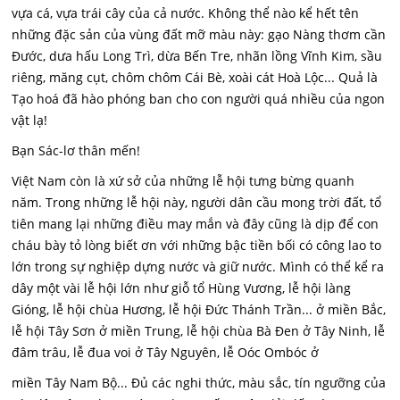
vựa cá, vựa trái cây của cả nước. Không thể nào kể hết tên
những đặc sản của vùng đất mỡ màu này: gạo Nàng thơm cần
Đước, dưa hấu Long Trì, dừa Bến Tre, nhãn lồng Vĩnh Kim, sầu
riêng, măng cụt, chôm chôm Cái Bè, xoài cát Hoà Lộc... Quả là
Tạo hoá đã hào phóng ban cho con người quá nhiều của ngon
vật lạ!
Bạn Sác-lơ thân mến!
Việt Nam còn là xứ sở của những lễ hội tưng bừng quanh
năm. Trong những lễ hội này, người dân cầu mong trời đất, tổ
tiên mang lại những điều may mắn và đây cũng là dịp để con
cháu bày tỏ lòng biết ơn với những bậc tiền bối có công lao to
lớn trong sự nghiệp dựng nước và giữ nước. Mình có thể kể ra
dây một vài lễ hội lớn như giỗ tổ Hùng Vương, lễ hội làng
Gióng, lễ hội chùa Hương, lễ hội Đức Thánh Trần... ở miền Bắc,
lễ hội Tây Sơn ở miền Trung, lễ hội chùa Bà Đen ở Tây Ninh, lễ
đâm trâu, lễ đua voi ở Tây Nguyên, lễ Oóc Ombóc ở
miền Tây Nam Bộ... Đủ các nghi thức, màu sắc, tín ngưỡng của