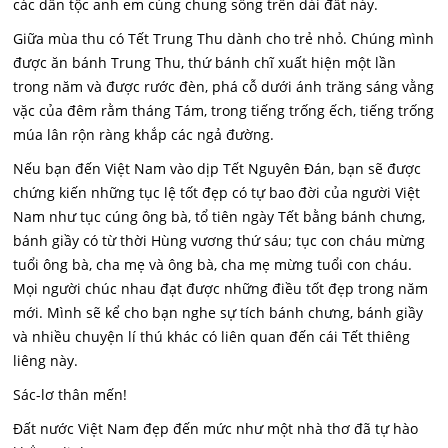
các dân tộc anh em cùng chung sống trên dải đất này.
Giữa mùa thu có Tết Trung Thu dành cho trẻ nhỏ. Chúng mình
được ăn bánh Trung Thu, thứ bánh chĩ xuất hiện một lần
trong năm và được rước đèn, phá cỗ dưới ánh trăng sáng vằng
vặc của đêm rằm tháng Tám, trong tiếng trống ếch, tiếng trống
múa lân rộn ràng khắp các ngả đường.
Nếu bạn đến Việt Nam vào dịp Tết Nguyên Đán, bạn sẽ được
chứng kiến những tục lệ tốt đẹp có tự bao đời của người Việt
Nam như tục cúng ông bà, tổ tiên ngày Tết bằng bánh chưng,
bánh giầy có từ thời Hùng vương thứ sáu; tục con cháu mừng
tuổi ông bà, cha mẹ và ông bà, cha mẹ mừng tuổi con cháu.
Mọi người chúc nhau đạt được những điều tốt đẹp trong năm
mới. Mình sẽ kể cho bạn nghe sự tích bánh chưng, bánh giầy
và nhiều chuyện lí thú khác có liên quan đến cái Tết thiêng
liêng này.
Sác-lơ thân mến!
Đất nước Việt Nam đẹp đến mức như một nhà thơ đã tự hào