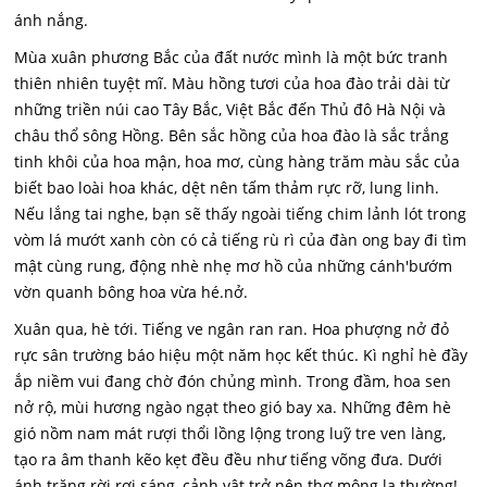
ánh nắng.
Mùa xuân phương Bắc của đất nước mình là một bức tranh
thiên nhiên tuyệt mĩ. Màu hồng tươi của hoa đào trải dài từ
những triền núi cao Tây Bắc, Việt Bắc đến Thủ đô Hà Nội và
châu thổ sông Hồng. Bên sắc hồng của hoa đào là sắc trắng
tinh khôi của hoa mận, hoa mơ, cùng hàng trăm màu sắc của
biết bao loài hoa khác, dệt nên tấm thảm rực rỡ, lung linh.
Nếu lắng tai nghe, bạn sẽ thấy ngoài tiếng chim lảnh lót trong
vòm lá mướt xanh còn có cả tiếng rù rì của đàn ong bay đi tìm
mật cùng rung, động nhè nhẹ mơ hồ của những cánh'bướm
vờn quanh bông hoa vừa hé.nở.
Xuân qua, hè tới. Tiếng ve ngân ran ran. Hoa phượng nở đỏ
rực sân trường báo hiệu một năm học kết thúc. Kì nghỉ hè đầy
ắp niềm vui đang chờ đón chủng mình. Trong đầm, hoa sen
nở rộ, mùi hương ngào ngạt theo gió bay xa. Những đêm hè
gió nồm nam mát rượi thổi lồng lộng trong luỹ tre ven làng,
tạo ra âm thanh kẽo kẹt đều đều như tiếng võng đưa. Dưới
ánh trăng rời rợi sáng, cảnh vật trở nên thơ mộng lạ thường!