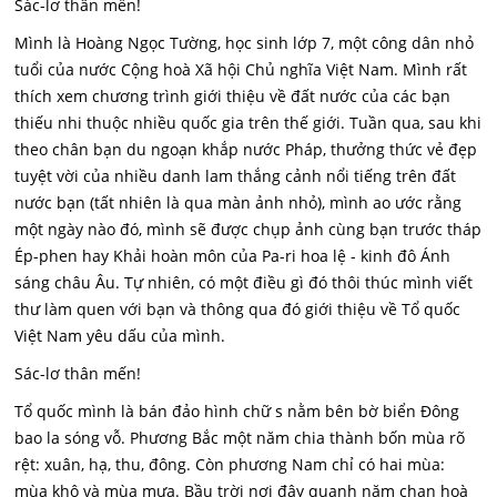
Sác-lơ thân mến!
Mình là Hoàng Ngọc Tường, học sinh lớp 7, một công dân nhỏ
tuổi của nước Cộng hoà Xã hội Chủ nghĩa Việt Nam. Mình rất
thích xem chương trình giới thiệu về đất nước của các bạn
thiếu nhi thuộc nhiều quốc gia trên thế giới. Tuần qua, sau khi
theo chân bạn du ngoạn khắp nước Pháp, thưởng thức vẻ đẹp
tuyệt vời của nhiều danh lam thắng cảnh nổi tiếng trên đất
nước bạn (tất nhiên là qua màn ảnh nhỏ), mình ao ước rằng
một ngày nào đó, mình sẽ được chụp ảnh cùng bạn trước tháp
Ép-phen hay Khải hoàn môn của Pa-ri hoa lệ - kinh đô Ánh
sáng châu Âu. Tự nhiên, có một điều gì đó thôi thúc mình viết
thư làm quen với bạn và thông qua đó giới thiệu về Tổ quốc
Việt Nam yêu dấu của mình.
Sác-lơ thân mến!
Tổ quốc mình là bán đảo hình chữ s nằm bên bờ biển Đông
bao la sóng vỗ. Phương Bắc một năm chia thành bốn mùa rõ
rệt: xuân, hạ, thu, đông. Còn phương Nam chỉ có hai mùa:
mùa khô và mùa mưa. Bầu trời nơi đây quanh năm chan hoà