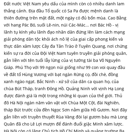
Đất nước Việt Nam yêu dấu của mình còn có nhiều danh lam
thắng cảnh. Địa đầu Tổ quốc có Sa Pa được mệnh danh là
thiên đường trên mặt đất, một ngày có đủ bốn mùa. Cao Bằng
với hang Pác Bó, suối Lê-nin, núi Các-Mác... nơi Bác Hồ - vị
lãnh tụ kính yêu lãnh đạo nhân dân đứng lên làm cách mạng
giải phóng dân tộc khỏi ách nô lệ của giai cấp phong kiến và
thực dân xâm lược Cây đa Tân Trào ở Tuyên Quang, nơi chứng
kiến sự ra đời của Đội Việt Nam tuyên truyền giải phóng quân,
gắn liền với tên tuổi lẫy lừng của vị tướng tài ba Võ Nguyên
Giáp. Phú Thọ với 99 ngọn núi giống như 99 con voi quay đầu
về đất tổ Hùng Vương với bạt ngàn Rừng cọ, đồi chè, đồng
xanh ngào ngạt. Bắc Ninh - xứ sở của dân ca quan họ, của
chùa Bút Tháp, tranh Đông Hồ. Quảng Ninh với vịnh Hạ Long
được đánh giá là một trong những kì quan của thế giới. Thủ
đô Hà Nội ngàn năm văn vật với Chùa Một Cột, đài Nghiên,
tháp Bút trước cửa đền Ngọc Sơn nằm giữa Hồ Gươm. Nơi đây
gắn liền với truyền thuyết Rùa Vàng đòi lại gươm báu mà Long
Quân đã cho Lê Lợi mượn để đánh đuổi giặc Minh xâm lược.
Hà Nội còn có lăng Chủ tịch Hồ Chí Minh và quảng trường Ba