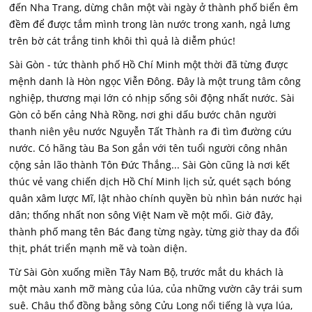
đến Nha Trang, dừng chân một vài ngày ở thành phố biển êm
đềm để được tắm mình trong làn nước trong xanh, ngả lưng
trên bờ cát trắng tinh khôi thì quả là diễm phúc!
Sài Gòn - tức thành phố Hồ Chí Minh một thời đã từng được
mệnh danh là Hòn ngọc Viễn Đông. Đây là một trung tâm công
nghiệp, thương mại lớn có nhịp sống sôi động nhất nước. Sài
Gòn cỏ bến cảng Nhà Rồng, nơi ghi dấu bước chân người
thanh niên yêu nước Nguyễn Tất Thành ra đi tìm đường cứu
nước. Có hãng tàu Ba Son gắn với tên tuổi người công nhân
cộng sản lão thành Tôn Đức Thắng... Sài Gòn cũng là nơi kết
thúc vẻ vang chiến dịch Hồ Chí Minh lịch sử, quét sạch bóng
quân xâm lược Mĩ, lật nhào chính quyền bù nhìn bán nước hại
dân; thống nhất non sông Việt Nam về một mối. Giờ đây,
thành phố mang tên Bác đang từng ngày, từng giờ thay da đổi
thịt, phát triển mạnh mẽ và toàn diện.
Từ Sài Gòn xuống miền Tây Nam Bộ, trước mắt du khách là
một màu xanh mỡ màng của lúa, của những vườn cây trái sum
suê. Châu thổ đồng bằng sông Cửu Long nổi tiếng là vựa lúa,