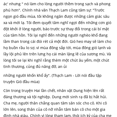
ác' nhưng " nó làm cho lòng người thềm trong sạch và phong
phú hơn". Chính nhà văn Thạch Lam cũng tâm sự: "Trước
ngọn gió đầu mùa, tôi không ngăn được những cảm giác sâu
xa và mới lạ. Tôi đem quyết tâm nghĩ ngợi đến những cơn gió
đột khởi ở lòng người, báo trước sự thay đổi trong cái bí mật
của tâm hồn. Tôi lại nghĩ đến những người nghèo khổ đang
lầm than trong cái đói rét cả một đời. Gió heo may sẽ làm cho
họ buồn rầu lo sợ, vì mùa đông sắp tới, mùa đông gió lạnh và
lầy lội phủ lên trên lưng họ cái màn lặng lẽ của sương mù. Và
lòng tôi se lại khi nghĩ rằng thèm một chút âu yếm, một chút
tình thương, củng đủ nâng đỡ, an ủi
những người khốn khổ ấy". (Thạch Lam - Lời nói đầu tập
truyện Gió đầu mùa)
Còn trong truyện Hai lần chết, nhân vật Dung hiện lên rất
đáng thương và tội nghiệp. Dung mới sinh rạ đã bị hắt hủi.
Cha mẹ, người thân chẳng quan tâm săn sóc cho cô. Khi cô
lớn lên, song thân của cô nỡ nhẫn tâm bán cô cho một gia
đình nhà giàu. Chính vì lòng tham lam, thói ích kỷ của cha mẹ