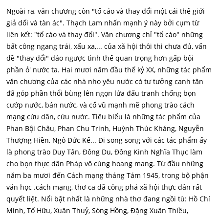
Ngoài ra, văn chương còn "tố cáo và thay đổi một cái thế giới
giả dối và tàn ác". Thạch Lam nhấn mạnh ý này bởi cụm từ
liên kết: "tố cáo và thay đổi". Văn chương chỉ "tố cáo" những
bất công ngang trái, xấu xa,... của xã hội thôi thì chưa đủ, vấn
đề "thay đổi" đảo ngược tình thế quan trọng hơn gấp bội
phần ỏ' nước ta. Hai mươi năm đầu thế kỷ XX, những tác phẩm
văn chương của các nhà nho yêu nước có tư tưởng canh tân
đã góp phần thổi bùng lên ngọn lửa đấu tranh chống bọn
cướp nước, bán nước, và cố vũ mạnh mẽ phong trào cách
mạng cứu dân, cứu nước. Tiêu biểu là những tác phẩm của
Phan Bội Châu, Phan Chu Trinh, Huỳnh Thúc Kháng, Nguyễn
Thượng Hiền, Ngô Đức Kế... Đi song song với các tác phẩm ấy
là phong trào Duy Tân, Đông Du, Đông Kinh Nghĩa Thục làm
cho bọn thực dân Pháp vô cùng hoang mang. Từ đầu những
năm ba mươi đến Cách mạng tháng Tám 1945, trong bộ phận
văn học .cách mạng, thơ ca đã công phá xã hội thực dân rất
quyết liệt. Nổi bật nhất là những nhà thơ đang ngồi tù: Hồ Chí
Minh, Tố Hữu, Xuân Thuỷ, Sóng Hồng, Đặng Xuân Thiều,