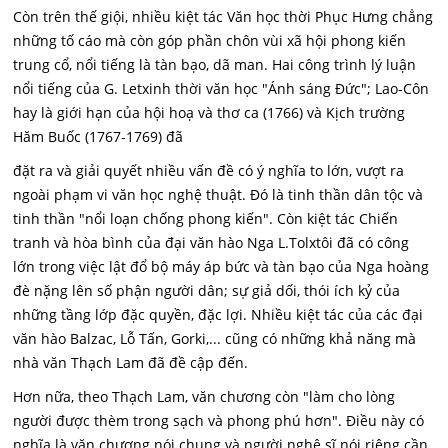
Còn trên thế giội, nhiều kiệt tác Văn học thời Phục Hưng chẳng
những tố cáo mà còn góp phần chôn vùi xã hội phong kiến
trung cổ, nổi tiếng là tàn bạo, dã man. Hai công trình lý luận
nổi tiếng của G. Letxinh thời văn học "Ánh sáng Đức"; Lao-Côn
hay là giới hạn của hội hoạ và thơ ca (1766) và Kịch trường
Hăm Buốc (1767-1769) đã
đặt ra và giải quyết nhiều vấn đề có ý nghĩa to lớn, vượt ra
ngoài phạm vi văn học nghệ thuật. Đó là tinh thần dân tộc và
tinh thần "nổi loạn chống phong kiến". Còn kiệt tác Chiến
tranh và hòa bình của đại văn hào Nga L.Tolxtôi đã có công
lớn trong việc lật đổ bộ máy áp bức và tàn bạo của Nga hoàng
đè nặng lên số phận người dân; sự giả dối, thói ích kỷ của
những tầng lớp đặc quyền, đặc lợi. Nhiều kiệt tác của các đại
văn hào Balzac, Lỗ Tấn, Gorki,... cũng có những khả năng mà
nhà văn Thạch Lam đã đề cập đến.
Hơn nữa, theo Thạch Lam, văn chương còn "làm cho lòng
người được thèm trong sạch và phong phú hơn". Điều này có
nghĩa là văn chương nói chung và người nghệ sĩ nói riêng cần