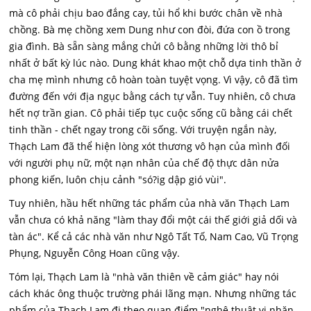
mà cô phải chịu bao đắng cay, tủi hổ khi bước chân về nhà
chồng. Bà mẹ chồng xem Dung như con đòi, đứa con ồ trong
gia đình. Bà sẵn sàng mắng chửi cô bằng những lời thô bỉ
nhất ở bất kỳ lúc nào. Dung khát khao một chỗ dựa tinh thần ở
cha mẹ mình nhưng cô hoàn toàn tuyệt vọng. Vì vậy, cô đã tìm
đường đến với địa ngục bằng cách tự vẫn. Tuy nhiên, cô chưa
hết nợ trần gian. Cô phải tiếp tục cuộc sống cũ bằng cái chết
tinh thần - chết ngay trong cõi sống. Với truyện ngắn này,
Thạch Lam đã thể hiện lòng xót thương vô hạn của mình đối
với người phụ nữ, một nạn nhân của chế độ thực dân nửa
phong kiến, luôn chịu cảnh "só?ig dập gió vùi".
Tuy nhiên, hầu hết những tác phẩm của nhà văn Thạch Lam
vẫn chưa có khả năng "làm thay đổi một cái thế giới giả dối và
tàn ác". Kể cả các nhà văn như Ngô Tất Tố, Nam Cao, Vũ Trọng
Phụng, Nguyễn Công Hoan cũng vậy.
Tóm lại, Thạch Lam là "nhà văn thiên về cảm giác" hay nói
cách khác ông thuộc trường phái lãng mạn. Nhưng những tác
phẩm của Thạch Lam đi theo quan điểm "nghệ thuật vị nhăn