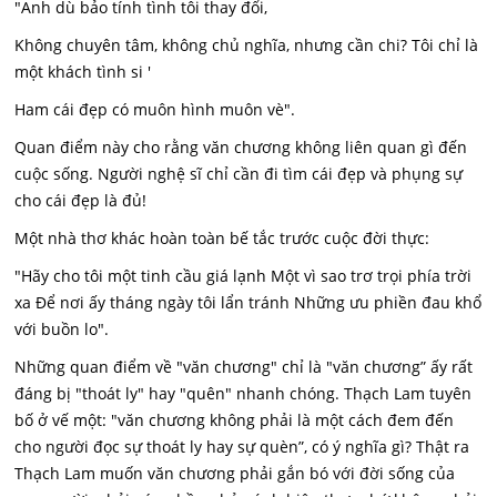
"Anh dù bảo tính tình tôi thay đổi,
Không chuyên tâm, không chủ nghĩa, nhưng cần chi? Tôi chỉ là
một khách tình si '
Ham cái đẹp có muôn hình muôn vè".
Quan điểm này cho rằng văn chương không liên quan gì đến
cuộc sống. Người nghệ sĩ chỉ cần đi tìm cái đẹp và phụng sự
cho cái đẹp là đủ!
Một nhà thơ khác hoàn toàn bế tắc trước cuộc đời thực:
"Hãy cho tôi một tinh cầu giá lạnh Một vì sao trơ trọi phía trời
xa Để nơi ấy tháng ngày tôi lẩn tránh Những ưu phiền đau khổ
với buồn lo".
Những quan điểm về "văn chương" chỉ là "văn chương” ấy rất
đáng bị "thoát ly" hay "quên" nhanh chóng. Thạch Lam tuyên
bố ở vế một: "văn chương không phải là một cách đem đến
cho người đọc sự thoát ly hay sự quèn”, có ý nghĩa gì? Thật ra
Thạch Lam muốn văn chương phải gắn bó với đời sống của