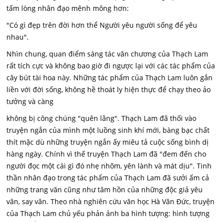
tấm lòng nhân đạo mênh mông hơn:
"Có gì đẹp trên đời hơn thể Người yêu người sống để yêu
nhau".
Nhìn chung, quan điểm sáng tác văn chương của Thạch Lam
rất tích cực và không bao giờ đi ngược lại với các tác phẩm của
cây bút tài hoa này. Những tác phẩm của Thạch Lam luôn gắn
liền với đời sống, không hề thoát ly hiện thực để chạy theo ảo
tưởng và càng
không bị công chúng "quên lãng". Thạch Lam đã thối vào
truyện ngắn của mình một luồng sinh khí mới, bàng bạc chất
thít mặc dù những truyện ngắn ấy miêu tả cuộc sống bình dị
hàng ngày. Chính vì thế truyện Thạch Lam đã "đem đến cho
người đọc một cái gì đó nhẹ nhõm, yên lành và mát dịu". Tinh
thần nhân đạo trong tác phẩm của Thạch Lam đã sưởi ấm cả
những trang văn cũng như tâm hồn của những độc giả yêu
văn, say văn. Theo nhà nghiên cứu văn học Hà Văn Đức, truyện
của Thạch Lam chủ yếu phản ảnh ba hình tượng: hình tượng