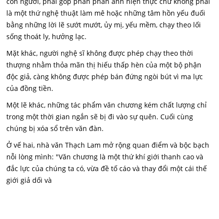
con người, phải góp phần phản ánh hiện thực chứ không phải
là một thứ nghệ thuật làm mê hoặc những tâm hồn yếu đuối
bằng những lời lẽ sướt mướt, ủy mị, yếu mềm, chạy theo lối
sống thoát ly, hưởng lạc.
Mặt khác, người nghệ sĩ không được phép chạy theo thời
thượng nhằm thỏa mãn thị hiếu thấp hèn của một bộ phận
độc giả, càng không được phép bán đứng ngòi bút vì ma lực
của đồng tiền.
Một lẽ khác, những tác phẩm văn chương kém chất lượng chỉ
trong một thời gian ngắn sẽ bị đi vào sự quên. Cuối cùng
chúng bị xóa sổ trên văn đàn.
Ở vế hai, nhà văn Thạch Lam mở rộng quan điểm và bộc bạch
nỗi lòng mình: "Văn chương là một thứ khí giới thanh cao và
đắc lực của chúng ta có, vừa đề tố cáo và thay đổi một cái thế
giới giả dối và