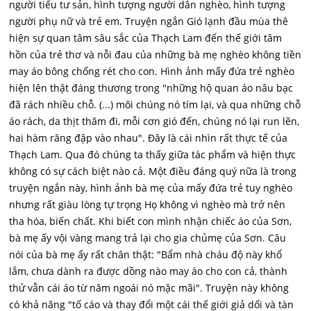
người tiểu tư sản, hình tượng người dân nghèo, hình tượng
người phụ nữ và trẻ em. Truyện ngắn Gió lạnh đầu mùa thê
hiện sự quan tâm sâu sắc của Thạch Lam đến thế giới tâm
hồn của trẻ thơ và nỗi đau của những bà mẹ nghèo không tiền
may áo bông chống rét cho con. Hình ảnh mấy đứa trẻ nghèo
hiện lên thật đáng thương trong "những hộ quan áo nâu bạc
đã rách nhiều chỗ. (...) môi chúng nó tím lại, và qua những chỗ
áo rách, da thịt thăm đi, mỗi cơn gió đến, chúng nó lại run lẽn,
hai hàm răng đập vào nhau". Đây là cái nhìn rất thực tế của
Thạch Lam. Qua đó chúng ta thấy giữa tác phẩm và hiện thực
không có sự cách biệt nào cả. Một điều đáng quý nữa là trong
truyện ngắn này, hình ảnh bà mẹ của mấy đứa trẻ tuy nghèo
nhưng rất giàu lòng tự trọng Họ không vì nghèo mà trở nên
tha hóa, biến chất. Khi biết con mình nhận chiếc áo của Sơn,
bà mẹ ấy vội vàng mang trả lại cho gia chủmẹ của Sơn. Câu
nói của bà mẹ ấy rất chân thật: "Bẩm nhà cháu độ này khổ
lắm, chưa dành ra được dồng nào may áo cho con cả, thành
thử vẫn cái áo từ năm ngoái nó mặc mãi". Truyện này không
có khả năng "tố cáo và thay đổi một cái thế giới giả dối và tàn