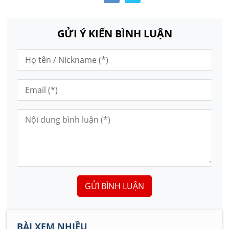
GỬI Ý KIẾN BÌNH LUẬN
GỬI BÌNH LUẬN
BÀI XEM NHIỀU