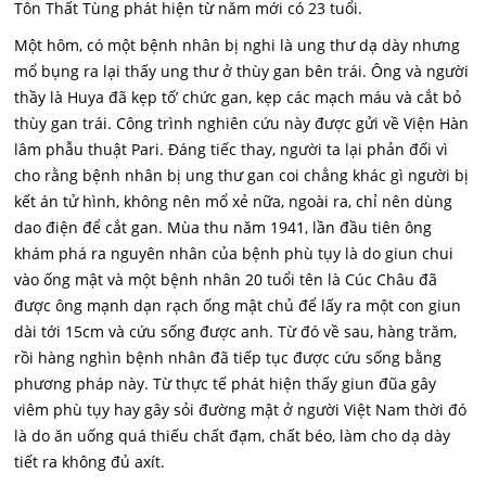
Tôn Thất Tùng phát hiện từ năm mới có 23 tuổi.
Một hôm, có một bệnh nhân bị nghi là ung thư dạ dày nhưng
mổ bụng ra lại thấy ung thư ở thùy gan bên trái. Ông và người
thầy là Huya đã kẹp tố’ chức gan, kẹp các mạch máu và cắt bỏ
thùy gan trái. Công trình nghiên cứu này được gửi về Viện Hàn
lâm phẫu thuật Pari. Đáng tiếc thay, người ta lại phản đối vì
cho rằng bệnh nhân bị ung thư gan coi chẳng khác gì người bị
kết án tử hình, không nên mổ xẻ nữa, ngoài ra, chỉ nên dùng
dao điện để cắt gan. Mùa thu năm 1941, lần đầu tiên ông
khám phá ra nguyên nhân của bệnh phù tụy là do giun chui
vào ống mật và một bệnh nhân 20 tuổi tên là Cúc Châu đã
được ông mạnh dạn rạch ống mật chủ để lấy ra một con giun
dài tới 15cm và cứu sống được anh. Từ đó về sau, hàng trăm,
rồi hàng nghìn bệnh nhân đã tiếp tục được cứu sống bằng
phương pháp này. Từ thực tế phát hiện thấy giun đũa gây
viêm phù tụy hay gây sỏi đường mật ở người Việt Nam thời đó
là do ăn uống quá thiếu chất đạm, chất béo, làm cho dạ dày
tiết ra không đủ axít.