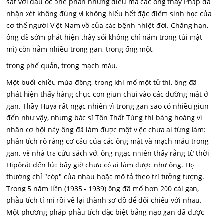
sát với đầu óc phê phán những điều mà các ông thầy Pháp đã
nhận xét không đúng vì không hiểu hết đặc điểm sinh học của
cơ thế người Việt Nam vồ của các bệnh nhiệt đới. Chăng hạn,
ông đã sớm phát hiện thây sỏi không chỉ năm trong túi mật
mì) còn nằm nhiều trong gan, trong ống một,
trong phế quản, trong mạch máu.
Một buổi chiều mùa đông, trong khi mổ một tử thi, ông đã
phát hiện thấy hàng chục con giun chui vào các đường mật ở
gan. Thầy Huya rất ngạc nhiên vì trong gan sao có nhiều giun
đến như vậy, nhưng bác sĩ Tôn Thất Tùng thì bàng hoàng vì
nhân cơ hội này ông đã làm được một việc chưa ai từng làm:
phân tích rõ ràng cơ cấu của các ông mật và mạch máu trong
gan. về nhà tra cứu sách vở, ông ngạc nhiên thấy rằng từ thời
Hipôrát đến lúc bấy giờ chưa có ai làm được như ông. Họ
thường chỉ "cóp" của nhau hoặc mô tả theo trí tưởng tượng.
Trong 5 năm liền (1935 - 1939) ông đã mổ hơn 200 cái gan,
phẫu tích tỉ mi rồi vẽ lại thành sơ đồ để đối chiếu với nhau.
Một phương pháp phẫu tích đặc biệt bằng nạo gan đã được