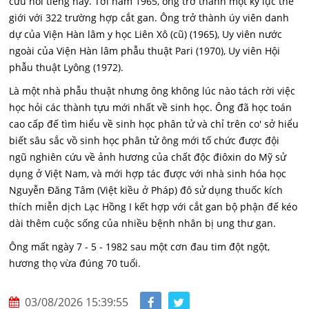
cứu nổi tiếng này. Tới năm 1965, ông trở thành một kỷ lục thế
giới với 322 trường hợp cắt gan. Ông trở thành úy viên danh
dự của Viện Hàn lâm y học Liên Xô (cũ) (1965), Uy viên nước
ngoài của Viện Hàn lâm phẫu thuật Pari (1970), Uy viên Hội
phẫu thuật Lyông (1972).
Là một nhà phẫu thuật nhưng ông không lúc nào tách rời việc
học hỏi các thành tựu mới nhất về sinh học. Ông đã học toán
cao cấp đế tìm hiểu về sinh học phân tử và chỉ trên co' sở hiểu
biết sâu sắc vồ sinh học phân tử ông mới tố chức được đội
ngũ nghiên cứu về ảnh hương của chất độc điôxin do Mỹ sử
dụng ở Việt Nam, và mới hợp tác được với nhà sinh hóa học
Nguyễn Đăng Tâm (Việt kiều ở Pháp) đô sử dụng thuốc kích
thích miễn dịch Lạc Hồng I kết hợp với cắt gan bộ phận đế kéo
dài thêm cuộc sống của nhiều bệnh nhân bị ung thư gan.
Ông mất ngày 7 - 5 - 1982 sau một cơn đau tim đột ngột,
hương thọ vừa đúng 70 tuổi.
03/08/2026 15:39:55