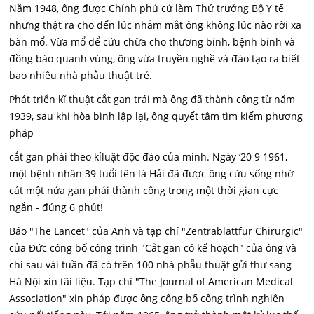
Năm 1948, ông được Chính phủ cử làm Thứ trưởng Bộ Y tế
nhưng thật ra cho đến lúc nhắm mắt ông không lúc nào rời xa
bàn mổ. Vừa mổ để cứu chữa cho thương binh, bệnh binh và
đồng bào quanh vùng, ông vừa truyền nghề và đào tạo ra biết
bao nhiêu nhà phẫu thuật trẻ.
Phát triển kĩ thuật cắt gan trái mà ông đã thành công từ năm
1939, sau khi hòa bình lập lại, ông quyết tâm tìm kiếm phương
pháp
cắt gan phái theo kỉluật độc đáo của minh. Ngày ‘20 9 1961,
một bệnh nhân 39 tuổi tên là Hải đã được ông cứu sống nhờ
cát một nứa gan phải thành công trong một thời gian cực
ngắn - đúng 6 phút!
Báo "The Lancet" của Anh và tạp chí "Zentrablattfur Chirurgic"
của Đức công bố công trình "Cắt gan có kế hoạch" của ông và
chi sau vài tuần đã có trên 100 nhà phẫu thuật gửi thư sang
Hà Nội xin tãi liệu. Tạp chí "The Journal of American Medical
Association" xin pháp được ông công bố công trình nghiên