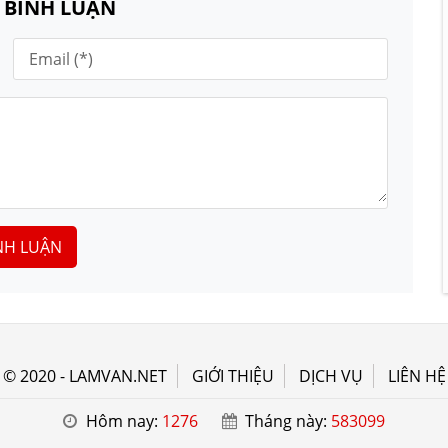
N BÌNH LUẬN
NH LUẬN
© 2020 - LAMVAN.NET
GIỚI THIỆU
DỊCH VỤ
LIÊN HỆ
Hôm nay:
1276
Tháng này:
583099