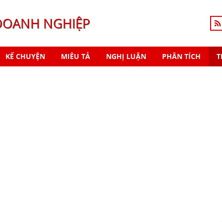
DOANH NGHIỆP
KỂ CHUYỆN
MIÊU TẢ
NGHỊ LUẬN
PHÂN TÍCH
T