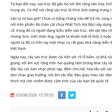
Từ bao đời nay, sáo trúc đã gắn bó với đời sống văn hóa, t
trung du. Có thể nói rằng sáo trúc là hình ảnh tượng trưng
Sáo có từ bao giờ? Chưa có bằng chứng nào để trả lời, song c
nổi trên phiến đá chân cột chùa Phật Tích (Hà Bắc) xây dựng 
cổ, trong đó có người đang biểu diễn sáo trúc. Với vật liệu c
chừng 3cm, trên thân ông, người ta khoét một lỗ thổi, 6 hoặc
người ta đã có trên tay một nhạc cụ rất giàu khả năng diễn 
Việt Nam.
Ngày nay, cây sáo trúc được cải tiến với 10 lỗ bấm, có khả nă
giọng, với âm vực rộng trên hai quãng tám (trong khai cây s
độc tấu các bản nhạc phức tạp, đệm cho hát, hòa tấu với cá
dàn nhạc giao hưởng. Với âm sắc độc đáo, giàu màu sắc dân
thích mà còn chiếm được cảm tình của các bạn bè quốc tế.
03/08/2026 15:39:55