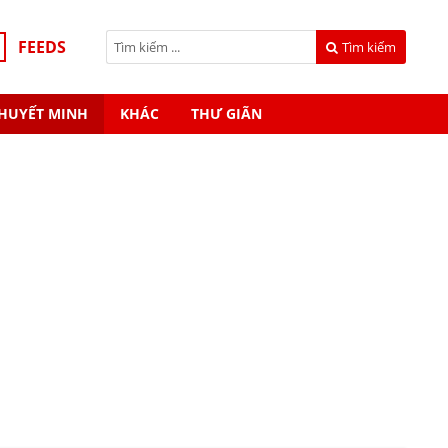
FEEDS
Tìm kiếm
HUYẾT MINH
KHÁC
THƯ GIÃN