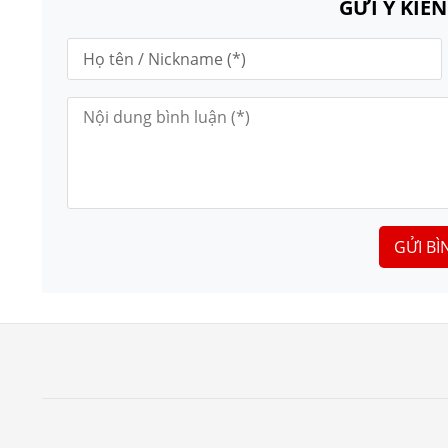
GỬI Ý KIẾ
GỬI BÌ