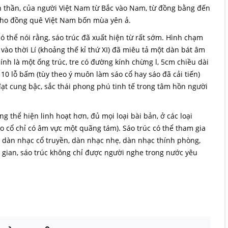
inh thần, của người Việt Nam từ Bắc vào Nam, từ đồng bằng đến
 cho đồng quê Việt Nam bốn mùa yên ả.
ó thể nói rằng, sáo trúc đã xuất hiện từ rất sớm. Hình chạm
vào thời Lí (khoảng thế kỉ thứ XI) đã miêu tả một dàn bát âm
hính là một ống trúc, tre có đường kính chừng l, 5cm chiều dài
 10 lỗ bấm (tùy theo ý muôn làm sáo cổ hay sáo đã cải tiến)
đạt cung bậc, sắc thái phong phú tinh tế trong tâm hồn người
ng thể hiện linh hoạt hơn, đủ mọi loại bài bản, ở các loại
áo cổ chỉ có âm vực một quãng tám). Sáo trúc có thể tham gia
c dàn nhạc cổ truyền, dàn nhạc nhẹ, dàn nhạc thính phòng,
 gian, sáo trúc không chỉ được người nghe trong nước yêu