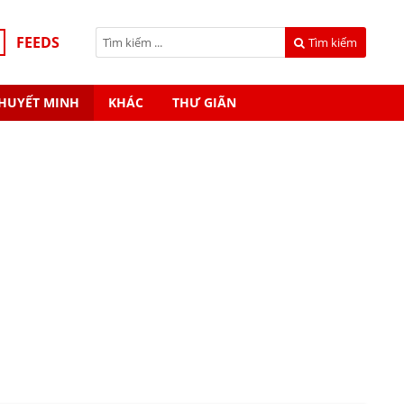
FEEDS
Tìm kiếm
HUYẾT MINH
KHÁC
THƯ GIÃN