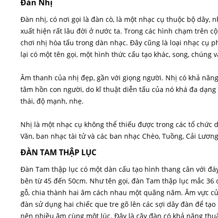
Đàn Nhị
Đàn nhị, có nơi gọi là đàn cò, là một nhạc cụ thuộc bộ dây,
xuất hiện rất lâu đời ở nước ta. Trong các hình chạm trên cộ
chơi nhị hòa tấu trong dàn nhạc. Đây cũng là loại nhạc cụ p
lại có một tên gọi, một hình thức cấu tạo khác, song, chúng
Âm thanh của nhị đẹp, gần với giọng người. Nhị có khả năng 
tâm hồn con người, do kĩ thuật diễn tấu của nó khá đa dạng 
thái, độ mạnh, nhẹ.
Nhị là một nhạc cụ không thể thiếu được trong các tổ chứ
Văn, ban nhạc tài tử và các ban nhạc Chèo, Tuồng, Cải Lương
ĐÀN TAM THẬP LỤC
Đàn Tam thập lục có một dàn cấu tạo hình thang cân với đ
bên từ 45 đến 50cm. Như tên gọi, đàn Tam thập lục mắc 36 d
gỗ, chia thành hai âm cách nhau một quãng năm. Âm vực của
đàn sử dụng hai chiếc que tre gõ lên các sợi dây đàn để tạo 
nên nhiều âm cùng một lúc. Đây là cây đàn có khả năng thu