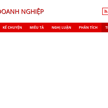
DOANH NGHIỆP
KỂ CHUYỆN
MIÊU TẢ
NGHỊ LUẬN
PHÂN TÍCH
T