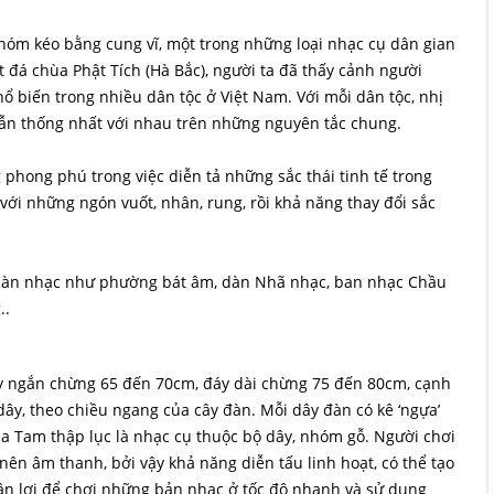
 nhóm kéo bằng cung vĩ, một trong những loại nhạc cụ dân gian
t đá chùa Phật Tích (Hà Bắc), người ta đã thấy cảnh người
hổ biến trong nhiều dân tộc ở Việt Nam. Với mỗi dân tộc, nhị
 vẫn thống nhất với nhau trên những nguyên tắc chung.
phong phú trong việc diễn tả những sắc thái tinh tế trong
với những ngón vuốt, nhân, rung, rồi khả năng thay đổi sắc
c dàn nhạc như phường bát âm, dàn Nhã nhạc, ban nhạc Chầu
..
áy ngắn chừng 65 đến 70cm, đáy dài chừng 75 đến 80cm, cạnh
ây, theo chiều ngang của cây đàn. Mỗi dây đàn có kê ‘ngựa’
 Tam thập lục là nhạc cụ thuộc bộ dây, nhóm gỗ. Người chơi
nên âm thanh, bởi vậy khả năng diễn tấu linh hoạt, có thể tạo
ận lợi để chơi những bản nhạc ở tốc độ nhanh và sử dụng