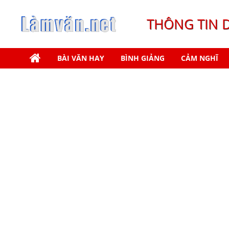
THÔNG TIN 
BÀI VĂN HAY
BÌNH GIẢNG
CẢM NGHĨ