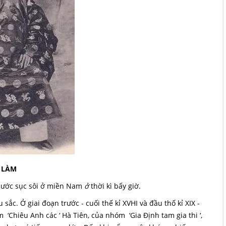
 LÀM
 nước sục sôi ở miền Nam
ở
thời kì bấy giờ.
ắc. Ở giai đoạn trước - cuối thế kỉ XVHI và đầu thố kỉ XIX -
Chiêu Anh các ‘ Hà Tiên, của nhóm ‘Gia Định tam gia thi ‘,