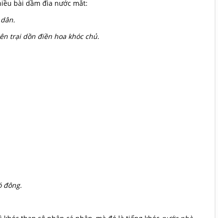
hiều bài dầm đìa nước mắt:
 dân.
ên trại dồn điền hoa khóc chủ.
ó đông.