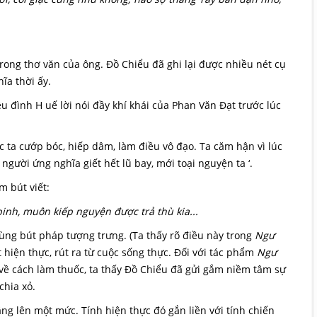
rong thơ văn của ông. Đồ Chiểu đã ghi lại được nhiều nét cụ
ĩa thời ấy.
 đình H uế lời nói đầy khí khái của Phan Văn Đạt trước lúc
ta cướp bóc, hiếp dâm, làm điều vô đạo. Ta căm hận vì lúc
gười ứng nghĩa giết hết lũ bay, mới toại nguyện ta ‘.
 bút viết:
binh, muôn kiếp nguyện được trả thù kia...
ng bút pháp tượng trưng. (Ta thấy rõ điều này trong
Ngư
hiện thực, rút ra từ cuộc sống thực. Đối với tác phẩm
Ngư
ề cách làm thuốc, ta thấy Đồ Chiểu đã gửi gắm niềm tâm sự
chia xỏ.
g lên một mức. Tính hiện thực đó gắn liền với tính chiến