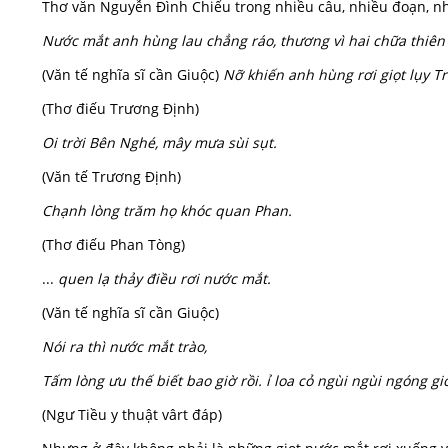
Thơ văn Nguyễn Đình Chiểu trong nhiều câu, nhiều đoạn, n
Nước mắt anh hùng lau chẳng ráo, thương vì hai chữa thiên
(Văn tế nghĩa sĩ cần Giuộc)
Nỡ khiến anh hùng rơi giọt lụy Tr
(Thơ điếu Trương Định)
Oi trời Bên Nghé, mây mưa sùi sụt.
(Văn tế Trương Định)
Chạnh lòng trăm họ khóc quan Phan.
(Thơ điếu Phan Tòng)
...
quen lạ thảy điều rơi nước mắt.
(Văn tế nghĩa sĩ cần Giuộc)
Nói ra thì nước mắt trào,
Tấm lòng ưu thế biết bao giờ rồi. ỉ loa cỏ ngùi ngùi ngóng gi
(Ngư Tiều y thuật vârt đáp)