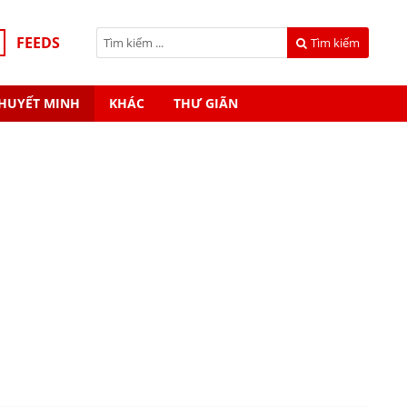
FEEDS
Tìm kiếm
HUYẾT MINH
KHÁC
THƯ GIÃN