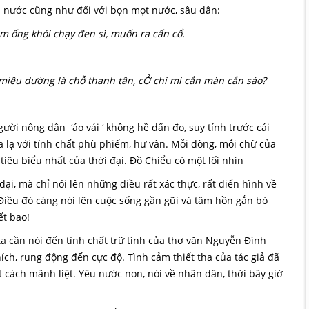
ớp nước cũng như đối với bọn mọt nước, sâu dân:
m ống khói chạy đen sì, muốn ra cấn cổ.
n miêu dường là chỗ thanh tân, cỞ chi mi cắn màn cắn sáo?
ười nông dân ‘áo vải ‘ không hề dấn đo, suy tính trước cái
a lạ với tính chất phù phiếm, hư vân. Mỗi dòng, mỗi chữ của
iêu biểu nhất của thời đại. Đồ Chiểu có một lối nhìn
i, mà chỉ nói lên những điều rất xác thực, rất điển hình về
 Điều đó càng nói lên cuộc sống gần gũi và tâm hồn gắn bó
ết bao!
ta cần nói đến tính chất trữ tình của thơ văn Nguyễn Đình
hích, rung động đến cực độ. Tình cảm thiết tha của tác giả đã
cách mãnh liệt. Yêu nước non, nói về nhân dân, thời bây giờ