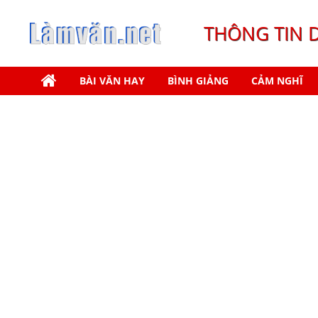
THÔNG TIN 
BÀI VĂN HAY
BÌNH GIẢNG
CẢM NGHĨ