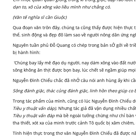
dạn to, xô của xông vào liều mình như chẳng có.
(Văn tế nghĩa sĩ cần Giuộc)
Qua đoạn văn trôn đây, chúng ta cũng thấy được hiện thực t
thể, sinh động và đẹp đõ làm sao về người nông dân ứng ngh
Nguyên tuần phủ Đỗ Quang có chép trong bản sỞ gởi về triều
bị hành hình:
‘Chúng bay lấy mê đạo dụ người, nay dám xông vào đất nước 
sông không ăn thịt được bọn bay, lúc chết sẽ ngầm giúp mọi n
Nguyễn Đình Chiểu chắc đã nhỞ câu nói anh hùng ấy khi cầm
Sông đánh giặc, thác củng đánh giặc, linh hồn theo giúp co 
Trong tác phẩm của mình, cũng có lúc Nguyễn Đình Chiểu dù
Tiều y thuật vấn dáp).
Nhưng tác giả đã vận dụng nhiều chất 
Tiều y thuật vấn đáp
mà bề ngoài tưởng chừng như chỉ bàn v
tha thiết, xót xa của minh trước cảnh Tô quốc bị xâm chiêm, 
Tính hiện thực trong thơ văn Nguyễn Đình Chiểu đã được nân