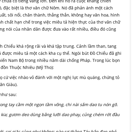
 chưa có tiếng vang lớn. Đến khi nổ ra cuộc kháng chiến
, đặc biệt là thơ văn chữ Nôm. Nó đã phản ánh một cách
ất, sôi nổi, chân thành, thẳng thắn, không hay văn hoa, hình
ính chất hạn chế trong việc miêu tả hiện thực của thơ văn chữ
ng nói của nhân dân được đưa vào rất nhiều, điều đó cũng
 Chiểu khá rộng rãi và khá tập trung. Cảnh lầm than, tang
ã được miêu tả một cách kha cụ thể. Ngòi bút Đồ Chiểu đã ghi
hiến Nam Bộ trong nhiều năm dài chống Pháp. Trong lúc bọn
h đồn Thuộc Nhiêu (Mỹ Tho):
họ cứ việc nhào vỏ đánh với một nghị lực mù quáng, chứng tỏ
ăn Giàu).
 như sau:
rong tay cầm một ngọn tầm vông, chi nài sắm dao tu nón gõ.
 kia; gươm deo dùng bằng lưỡi dao phay, củng chém rớt đầu
tới, coi giặc củng như không; nào sợ thằng Táy bắn đạn nhỏ,