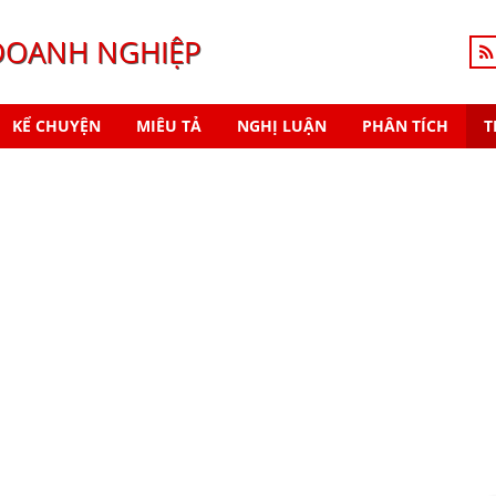
DOANH NGHIỆP
KỂ CHUYỆN
MIÊU TẢ
NGHỊ LUẬN
PHÂN TÍCH
T