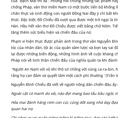
của ‘Bạch Mai thi xã ‘, nhưng nói chung những tác phẩm này
chống Pháp, văn thơ miền Nam có một bước tiến bộ khống lồ
chân thực và sinh động con người Đồng Nai đầy ý chí bất khu
thức. Đặc biệt, Đồ Chiểu đã vượt qua được một trở ngại là t
Hán. Hầu hết văn thơ Đồ Chiểu được viết bằng chữ Nôm. Tiế
tăng thêm sức biếu hiện và chiến đâu của nó.
Phạm vi hiện thực được phản ánh trong thơ văn Nguyễn Đình
tóc của nhân dân, tội ác của quân xâm lược và bọn tay sai đ
lại được những biến động, những hình ảnh về cuộc kháng c
Pháp nói về tinh thần chiến đấu của nghĩa quân ta khi đán
‘Người An Nam với vũ khí thô sơ chống với súng ca-ra-bin, 
rằng họ can đảm và quyết tâm một cách phi thường ‘ (Trần V
Nguyễn Đình Chiểu đã viết về người nông dân chiến đâu ấy
Ngoài cật có manh do vải, nào đợi mang bao tấu bầu ngòi; t
Hỏa mai đánh hàng rơm con cúi, củng dốt xong nhà dạy đạo
quan hai nọ.
Chi nhọc quan quản gióng trống kì trống giục, dạp rào lướt 