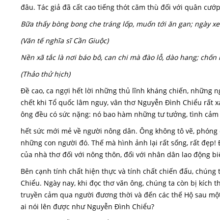
đâu. Tác giả đã cất cao tiếng thót căm thù đối với quân cư
Bữa thấy bòng bong che tráng lốp, muốn tới ăn gan; ngày xe
(Văn tế nghĩa sĩ Cần Giuộc)
Nền xã tắc là nơi báo bô, can chi mà đào lỗ, dào hang; chố
(Thảo thử hịch)
Đề cao, ca ngợi hết lời những thủ lĩnh kháng chiến, những ng
chết khi Tổ quốc lâm nguy, vân thơ Nguyễn Đình Chiểu rất x
ông đều có sức nặng: nó bao hàm những tư tưởng, tình cảm t
hết sức mới mẻ về người nông dân. Ông không tô vẽ, phóng đạ
những con người đó. Thế mà hình ảnh lại rất sống, rất đẹp!
của nhà thơ đối với nông thôn, đối với nhân dân lao động bi
Bên cạnh tính chất hiện thực và tính chất chiến đấu, chúng 
Chiểu. Ngày nay, khi đọc thơ văn ông, chúng ta còn bị kích t
truyền cảm qua người đương thời và đến các thế Hộ sau một 
ai nói lên được như Nguyễn Đình Chiểu?