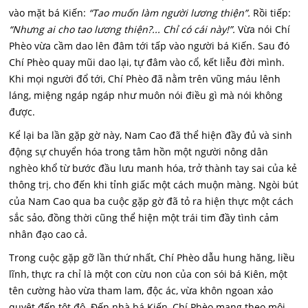
vào mặt bá Kiến:
“Tao muốn làm người lương thiện”.
Rồi tiếp:
“Nhưng ai cho tao lương thiện?... Chỉ có cái này!”.
Vừa nói Chí
Phèo vừa cầm dao lên đâm tới tấp vào người bá Kiến. Sau đó
Chí Phèo quay mũi dao lại, tự đâm vào cổ, kết liễu đời mình.
Khi mọi người đổ tới, Chí Phèo đã nằm trên vũng máu lênh
láng, miệng ngáp ngáp như muôn nói điều gì mà nói không
được.
Kể lại ba lần gặp gờ này, Nam Cao đã thể hiện đầy đủ và sinh
động sự chuyển hóa trong tâm hồn một người nông dân
nghèo khổ từ bước đầu lưu manh hóa, trở thành tay sai của kẻ
thông trị, cho đến khi tỉnh giấc một cách muộn màng. Ngòi bút
của Nam Cao qua ba cuộc gặp gờ đã tỏ ra hiện thực một cách
sắc sảo, đồng thời cũng thể hiện một trái tim đầy tình cảm
nhân đạo cao cả.
Trong cuộc gặp gỡ lần thứ nhất, Chí Phèo dẫu hung hăng, liều
lĩnh, thực ra chỉ là một con cừu non của con sói bá Kiên, một
tên cường hào vừa tham lam, độc ác, vừa khôn ngoan xảo
quyệt đến tột độ. Đến nhà bá Kiến, Chí Phèo mang theo môi