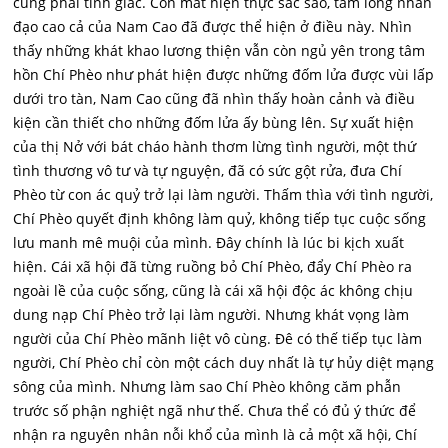
cũng phải tỉnh giấc. Con mắt hiện thực sắc sảo, tấm lòng nhân
đạo cao cả của Nam Cao đã được thể hiện ở điều này. Nhìn
thấy những khát khao lương thiện vẫn còn ngủ yên trong tâm
hồn Chí Phèo như phát hiện được những đốm lửa được vùi lấp
dưới tro tàn, Nam Cao cũng đã nhìn thấy hoàn cảnh và điều
kiện cần thiết cho những đốm lửa ấy bùng lên. Sự xuất hiện
của thị Nở với bát cháo hành thơm lừng tình người, một thứ
tình thương vô tư và tự nguyện, đã có sức gột rửa, đưa Chí
Phèo từ con ác quỷ trở lại làm người. Thấm thìa với tình người,
Chí Phèo quyết định không làm quỷ, không tiếp tục cuộc sống
lưu manh mê muội của mình. Đây chính là lúc bi kịch xuất
hiện. Cái xã hội đã từng ruồng bỏ Chí Phèo, đẩy Chí Phèo ra
ngoài lề của cuộc sống, cũng là cái xã hội độc ác không chịu
dung nạp Chí Phèo trở lại làm người. Nhưng khát vọng làm
người của Chí Phèo mãnh liệt vô cùng. Đê có thế tiếp tục làm
người, Chí Phèo chỉ còn một cách duy nhất là tự hủy diệt mạng
sông của mình. Nhưng làm sao Chí Phèo không căm phẫn
trước số phận nghiệt ngã như thế. Chưa thể có đủ ý thức để
nhận ra nguyên nhân nỗi khổ của mình là cả một xã hội, Chí