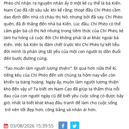
Phèo chỉ nhận ra nguyên nhân ấy ờ một kẻ cụ thể là bá Kiến.
Nam Cao đã rất sâu sắc khi kể rằng: thoạt đầu Chí Phèo cầm
dao định đến nhà cô cháu thị Nở, nhưng bởi đã say, Chí Phèo
quên, đã đi thẳng đến nhà bá Kiến. Lúc đầu, Chí Phèo có thể
căm giận bà cô thị Nở nhưng trong tiềm thức của Chí Phèo, kẻ
làm hư hỏng cả cuộc đời Chí không phải là ai khác ngoài bá
Kiến. Việc bá Kiên bị đâm chết trước khi Chí Phèo tự kết liễu
đời mình là phản ứng tất yếu của một con người bị dồn đuổi
đến bước đường cùng.
“Tao muốn làm người lương thiện!”.
Đi qua hơn nữa thế kỉ,
tiếng kêu của Chí Phèo đến với chúng ta hôm nay vẫn còn
khiến ta bàng hoàng. Ngày ấy, muôn làm người lương thiện
khó đến vậy ư? Ta biết ơn Nam Cao đã giúp ta thấm thìa nỗi
đau của con người ngày cũ để biết yêu cuộc sống có được bây
giờ, nhất là biết khát khao đâu tranh để làm cho cuộc sống
trở nên tốt đẹp hơn, công bằng và nhân ái hơn.
03/08/2026 15:39:55