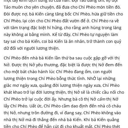
một tay kình địch sừng sỏ của hắn. Đội Tảo đang ốm, vợ đội
Tảo muôn cho yên chuyện, đã đưa cho Chí Phèo món tiền đó.
Đòi được nợ, bá Kiến càng tâng bốc Chí Phèo, hứa giữ tiền cho
Chí Phèo, lại còn cho Chí Phèo đất vườn để ở. Chí Phèo ra về
với tâm trạng đặc biệt hí hửng, cho rằng anh hùng trong làng
này không ai bằng mình. Kể từ đây, Chí Phèo tự nguyện làm
tay sai cho bá Kiến, coi bá Kiến là ân nhân, trở thành con quỷ
dữ đối với người lương thiện.
Chí Phèo đến nhà bá Kiến lần thứ ba sau cuộc gặp gỡ với thị
Nở. Được thị Nở yêu thương, đặc biệt là được thị Nở đem đến
cho một bát cháo hành lúc Chí Phèo đang ốm, con người
lương thiện trong Chí Phèo bỗng thức tỉnh. NhỞ lại những
giâc mơ ngày xưa, quãng đời lương thiện ngày xưa, Chí Phèo
khát khao trở lại đời lương thiện, thị Nở sẽ là chiếc cầu nối cho
Chí Phèo trở lại cuộc đời ấy. Nhưng bà cô thị Nở
cấm
thị Nở
lấy Chí Phèo. Uất ức, Chí Phèo cầm dao định đến nhà cô cháu
thị Nở, nhưng trôn đường đi, vì đang say, Chí Phèo không vào
nhà thị Nở mà đi thẳng đến nhà bá Kiến. Khi bá Kiến quẳng
tiền cho Chí Phèo để hắn cút đi cho khuẩt mắt, Chí Phèo thét