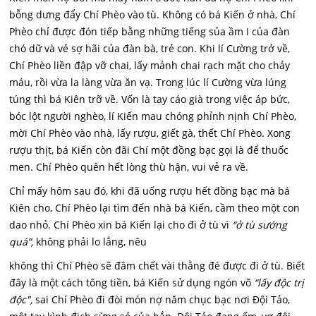
bỗng dưng đẩy Chí Phèo vào tù. Không có bá Kiến ở nhà, Chí
Phèo chỉ được đón tiếp bằng những tiếng sủa ầm I của đàn
chó dữ và vẻ sợ hãi của đàn bà, trẻ con. Khi lí Cường trở về,
Chí Phèo liền đập vỡ chai, lấy mảnh chai rạch mặt cho chảy
máu, rồi vừa la làng vừa ăn vạ. Trong lúc lí Cường vừa lúng
túng thì bá Kiên trỡ về. Vốn là tay cáo già trong việc áp bức,
bóc lột người nghèo, lí Kiến mau chóng phỉnh nịnh Chí Phèo,
mời Chí Phèo vào nhà, lấy rượu, giết gà, thết Chí Phèo. Xong
rượu thịt, bá Kiến còn đãi Chí một đồng bạc gọi là để thuốc
men. Chí Phèo quên hết lòng thù hận, vui vẻ ra về.
Chỉ mấy hôm sau đó, khi đã uống rượu hết đồng bạc mà bá
Kiên cho, Chí Phèo lại tìm đến nhà bá Kiến, cầm theo một con
dao nhỏ. Chí Phèo xin bá Kiến lại cho đi ở tù vì
“ở tù sướng
quá”,
không phải lo lắng, nêu
không thì Chí Phèo sẽ đâm chết vài thằng đé được đi ở tù. Biết
đây là một cách tông tiền, bá Kiến sử dụng ngón võ
“lấy độc trị
độc",
sai Chí Phèo đi đòi món nợ năm chục bạc nơi Đội Tảo,