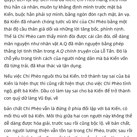
thù hằn cá nhân, muôn tự khẳng định mình trước mặt bá
Kiến, buộc hắn phải sợ mình, bằng ngón đòn rạch mặt, ăn vạ.
Bá Kiến đã nhanh chóng tước vũ khí của Chí Phèo bằng một
thái độ cầu thân giả dối và những lời tâng bốc, phỉnh nịnh.
Thế là Chí Phèo cam thấy mình đòi được cái cần đòi, dễ dàng
mãn nguyện như nhân vật A.Q đã mãn nguyện bằng phép
thắng lợi tinh thần trong
A.Q chính truyện
của Lỗ Tấn. Đó là
chỗ yếu trong tính cách của người nông dân mà bá Kiến vốn
đã từng trải, đã khai thác và tận dụng.
Nếu việc Chí Phèo nguôi thù bá Kiến, trở thành tay sai của bá
Kiến là hiện thực thì cũng rất hiện thực cho việc Chí Phèo tỉnh
ngộ, giết bá Kiến. Dầu có làm tay sai cho bá Kiến để trở thành
con quỷ dữ làng Vũ Đại, về
bản chất Chí Phèo vẫn là đứng ở phía đối lập với bá Kiến, có
mối thù với bá Kiến. Môi thù giữa hai con người này không thể
dễ dàng được hóa giải, trước sau rồi cũng bộc lộ. về bản chất,
con người lương thiện vẫn tồn tại trong Chí Phèo, trước sau rồi