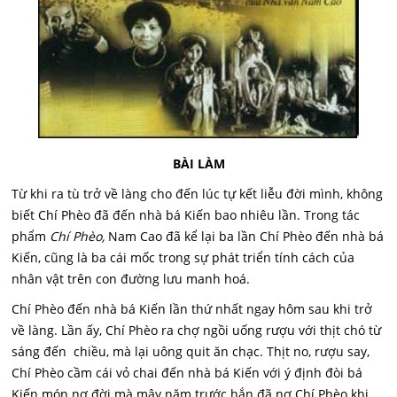
BÀI LÀM
Từ khi ra tù trở về làng cho đến lúc tự kết liễu đời mình, không
biết Chí Phèo đã đến nhà bá Kiến bao nhiêu lần. Trong tác
phẩm
Chí Phèo,
Nam Cao đã kể lại ba lần Chí Phèo đến nhà bá
Kiến, cũng là ba cái mốc trong sự phát triển tính cách của
nhân vật trên con đường lưu manh hoá.
Chí Phèo đến nhà bá Kiến lần thứ nhất ngay hôm sau khi trở
về làng. Lần ấy, Chí Phèo ra chợ ngồi uống rượu với thịt chó từ
sáng đến chiều, mà lại uông quit ăn chạc. Thịt no, rượu say,
Chí Phèo cầm cái vỏ chai đến nhà bá Kiến với ý định đòi bá
Kiến món nợ đời mà mây năm trước hắn đã nợ Chí Phèo khi