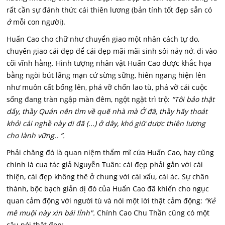
rất cần sự đánh thức cái thiên lương (bản tính tốt đẹp sẵn có
ở
mỗi con người).
Huấn Cao cho chữ như chuyển giao một nhân cách tự do,
chuyến giao cái đẹp để cái đẹp mãi mãi sinh sôi nảy nở, đi vào
cõi vĩnh hằng. Hình tượng nhân vật Huấn Cao được khắc họa
bằng ngòi bút lãng mạn cứ sừng sững, hiên ngang hiện lên
như muôn cất bống lên, phá vỡ chốn lao tù, phá vỡ cái cuộc
sống đang tràn ngập màn đêm, ngột ngặt trì trộ:
“Tôi bảo thật
dấy, thầy Quán nên tìm về quẽ nhà mà Ở đã, thầy hãy thoát
khỏi cái nghề này di đã (...) ở dây, khó giữ dược thiên lương
cho lành vững.. ”.
Phải chăng đó là quan niệm thẩm mĩ cứa Huấn Cao, hay cũng
chính là cua tác giả Nguyễn Tuân: cái đẹp phải gắn với cái
thiện, cái đẹp không thê ở chung với cái xấu, cái ác. Sự chân
thành, bộc bạch giản dị đó của Huấn Cao đã khiến cho ngục
quan cảm động với người tù và nói một lời thật cảm động:
“Kẻ
mê muội này xin bái lỉnh".
Chính Cao Chu Thần cũng có một
câu nói thật đẹp: