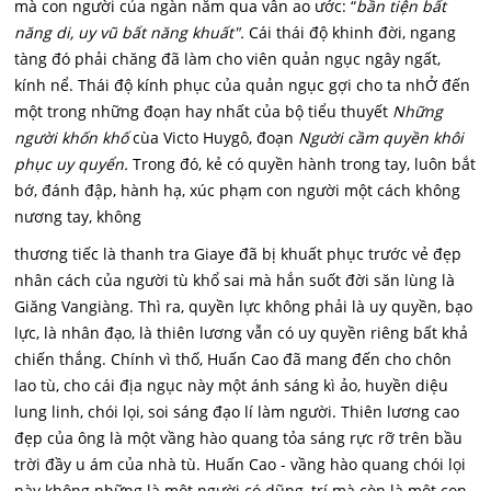
mà con người của ngàn năm qua vẫn ao ước: “
b
ần tiện bất
năng di, uy vũ bất năng khuất".
Cái thái độ khinh đời, ngang
tàng đó phải chăng đã làm cho viên quản ngục ngây ngất,
kính nể. Thái độ kính phục của quản ngục gợi cho ta nhỞ đến
một trong những đoạn hay nhất của bộ tiểu thuyết
Những
người khốn khố
cùa Victo Huygô, đoạn
Người cầm quyền khôi
phục uy quyển.
Trong đó, kẻ có quyền hành trong tay, luôn bắt
bớ, đánh đập, hành hạ, xúc phạm con người một cách không
nương tay, không
thương tiếc là thanh tra Giaye đã bị khuất phục trước vẻ đẹp
nhân cách của người tù khổ sai mà hắn suốt đời săn lùng là
Giăng Vangiàng. Thì ra, quyền lực không phải là uy quyền, bạo
lực, là nhân đạo, là thiên lương vẫn có uy quyền riêng bất khả
chiến thắng. Chính vì thố, Huấn Cao đã mang đến cho chôn
lao tù, cho cái địa ngục này một ánh sáng kì ảo, huyền diệu
lung linh, chói lọi, soi sáng đạo lí làm người. Thiên lương cao
đẹp của ông là một vầng hào quang tỏa sáng rực rỡ trên bầu
trời đầy u ám của nhà tù. Huấn Cao - vầng hào quang chói lọi
này không những là một người có dũng, trí mà còn là một con