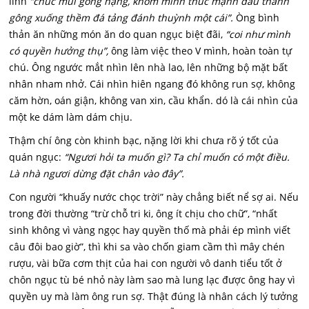
lính
“chúc mủi gông nặng, khom mình thúc mạnh đầu thành
gông xuống thềm đá tảng đánh thuỳnh một cái”.
Òng bình
thản ăn những món ăn do quan ngục biệt đãi,
“coi như mình
có quyền hưởng thụ”,
ông làm việc theo V mình, hoàn toàn tự
chú. Ông ngước mắt nhìn lên nhà lao, lên những bộ mặt bất
nhân nham nhở. Cái nhìn hiên ngang đó không run sợ, không
căm hờn, oán giận, không van xin, cầu khẩn. dó là cái nhìn của
một ke dám làm dám chịu.
Thậm chí ông còn khinh bạc, nặng lời khi chưa rõ ý tốt của
quán ngục:
“Ngươi hỏi ta muốn gì? Ta chỉ muốn có một điều.
Là nhà ngươi dừng đặt chân vào đây”.
Con người “khuấy nước chọc trời” này chẳng biết nể sợ ai. Nếu
trong đời thường “trừ chỗ tri ki, ông ít chịu cho chữ”, “nhất
sinh không vì vàng ngọc hay quyền thố mà phải ép mình viết
câu đôi bao giờ”, thì khi sa vào chốn giam cầm thì mây chén
rượu, vài bữa cơm thịt của hai con người vô danh tiểu tốt ở
chôn ngục tù bé nhỏ này làm sao mà lung lạc được ông hay vì
quyền uy mà làm ông run sợ. Thật đúng là nhân cách lý tưởng