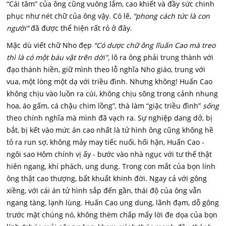
“Cái tâm” của ông cũng vuông lắm, cao khiết và đầy sức chinh
phục như nét chữ của ông vậy. Có lẽ,
“phong cách tức là con
người”
đã được thể hiện rất rỏ ở đây.
Mặc dù viết chữ Nho đẹp
“Có dược chữ ông Iĩuấn Cao mà treo
thì là có một báu vật trẽn dời",
lõ ra ông phải trung thành với
đạo thánh hiền, giữ mình theo lỗ nghĩa Nho giáo, trung với
vua, một lòng một dạ với triều đình. Nhưng không! Huấn Cao
không chịu vào luồn ra cúi, không chịu sông trong cảnh nhung
hoa, áo gấm, cá chậu chim lồng”, thà làm “giặc triều đình”
sống
theo chính nghĩa mà mình đã vạch ra. Sự nghiệp dang dở, bị
bắt, bị kết vào mức án cao nhất là tử hình ông cũng không hề
tỏ ra run sợ, không mảy may tiếc nuối, hối hận, Huấn Cao -
ngôi sao Hôm chính vị ấy - bước vào nhà ngục với tư thế thật
hiên ngang, khí phách, ung dung. Trong con mắt của bọn lính
ông thật cao thượng, bất khuất khinh đời. Ngay cả với gông
xiềng, với cái án tử hình sắp đến gần, thái độ của ông vẫn
ngang tàng, lạnh lùng. Huấn Cao ung dung, lãnh đạm, dỗ gông
trước mặt chúng nó, không thèm chấp mấy lời đe dọa của bọn