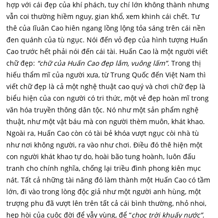
hợp với cái đẹp của khí phách, tuy chí lớn không thành nhưng
vẫn coi thường hiềm nguy, gian khổ, xem khinh cái chết. Tư
thê của Iĩuân Cao hiên ngang lồng lộng tỏa sáng trên cái nền
đen quánh của tù ngục. Nói đến vỏ đẹp của hình tượng Huấn
Cao trước hết phải nói đến cái tài. Huấn Cao là một người viết
chữ đẹp:
“chữ của Huấn Cao đẹp lắm, vuông lấm”.
Trong thị
hiếu thẩm mĩ của người xưa, từ Trung Quốc đến Việt Nam thì
viết chữ đẹp là cả một nghệ thuật cao quý và chơi chữ đẹp là
biểu hiện của con người có tri thức, một vẻ đẹp hoàn mĩ trong
văn hóa truyền thông dân tộc. Nó như một sản phẩm nghệ
thuật, như một vật báu mà con người thèm muôn, khát khao.
Ngoài ra, Huấn Cao còn có tài bẻ khóa vượt ngục còi nhà tù
như nơi không người, ra vào như chơi. Điều đó thê hiện một
con người khát khao tự do, hoài bão tung hoành, luôn đấu
tranh cho chính nghĩa, chống lại triều đình phong kiên mục
nát. Tất cả những tài năng đó làm thành một Huấn Cao có tầm
lớn, đi vào trong lòng độc giả như một người anh hùng, một
trượng phu đã vượt lên trên tất cả cái bình thường, nhỏ nhoi,
hẹp hòi của cuộc đời để vẫy vùng, để “
c
học trời khuấy nước”.