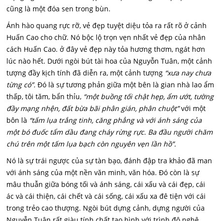
cũng là một đóa sen trong bùn.
Ánh hào quang rực rỡ, vẻ đẹp tuyệt diệu tỏa ra rất rõ ở cảnh
Huấn Cao cho chữ. Nó bộc lộ trọn vẹn nhất vẻ đẹp của nhân
cách Huấn Cao. ở đây vẻ đẹp này tỏa hương thơm, ngát hơn
lúc nào hết. Dưới ngòi bút tài hoa của Nguyỗn Tuân, một cảnh
tượng đầy kịch tính đã diễn ra, một cảnh tượng
“xưa nay chưa
từng có”.
Đó là sự tương phản giữa một bên là gian nhà lao ẩm
thấp, tôi tăm, bẩn thỉu,
“một buồng tối chật hẹp, ẩm ướt, tường
đầy mạng nhện, đất bừa bãi phân gián, phân chuột”
với một
bôn là
“tấm lụa trắng tinh, căng phẳng và với ánh sáng của
một bó đuốc tẩm dầu đang cháy rừng rực. Ba đầu người chăm
chú trên một tấm lụa bạch còn nguyên vẹn lần hồ”.
Nó là sự trái ngược của sự tàn bạo, đánh đập tra khảo đã man
với ánh sáng của một nền văn minh, văn hóa. Đó còn là sự
mâu thuẫn giữa bóng tối và ánh sáng, cái xấu và cái đẹp, cái
ác và cái thiện, cái chết và cái sống, cái xấu xa đê tiện với cái
trong trẻo cao thượng. Ngòi bút dựng cảnh, dựng người của
Nguyễn Tuân rất giàu tính chất tạo hình với trình độ nghệ