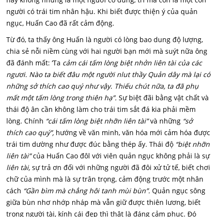
người có trái tim nhân hậu. Khi biết được thiện ý của quản
ngục, Huấn Cao đã rất cảm động.
Từ đó, ta thấy ông Huấn là người có lòng bao dung độ lượng,
chia sẻ nỗi niềm cùng với hai người bạn mới mà suýt nữa ông
đã đánh mất: ‘Ta
cảm cái tấm lòng biệt nhởn liên tài của các
ngươi. Nào ta biết đâu một người nlut thầy Quản dây mà lại có
những sở thích cao quý như vậy. Thiếu chút nữa, ta đã phụ
mất một tấm lòng trong thiên hạ”.
Sự biệt đãi bằng vật chất và
thái độ ân cần không làm cho trái tim sắt đá kia phải mềm
lòng. Chính
“cái tấm lòng biệt nhỡn liên tài”
và những
“sở
thích cao quý”,
hướng về văn minh, văn hóa mới cảm hóa được
trái tim dường như được đúc bằng thép ấy. Thái độ
“biệt nhỡn
liên tài”
của Huấn Cao đôl với viên quản ngục không phải là sự
liên tài,
sự trả ơn đối với những người đã đôi xử tử tế, biết chơi
chữ của mình mà là sự trân trọng, cảm động trước một nhân
cách
“Gần bìm mà chẳng hôi tanh mùi bùn”.
Quản ngục sông
giữa bùn nhơ nhớp nháp mà vẫn giữ được thiên lương, biết
trọng người tài, kính cái đẹp thì thật là đáng cảm phục. Đó