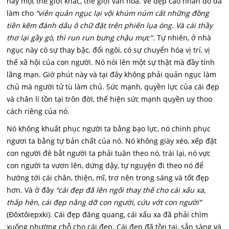
này một thế giới khác, thế giới văn hóa. Vẻ đẹp cao nhân đó đã
làm cho
“viên quản ngục lại vội khúm núm cất những đồng
tiền kẽm đánh dấu ô chữ đặt trên phiến lụa óng. Và cái thầy
thơ lại gầy gò, thì run run bưng chậu mực".
Tự nhiên, ở nhà
ngục này có sự thay bậc, đổi ngôi, có sự chuyển hóa vị trí, vị
thế xã hội của con người. Nó nói lên một sự thật mà đầy tính
lãng mạn. Giờ phút này và tại đây không phải quản ngục làm
chủ mà người tử tù làm chủ. Sức mạnh, quyền lực của cái đẹp
và chân lí tồn tại trôn đời, thế hiện sức mạnh quyền uy thoo
cách riêng của nó.
Nó không khuất phục người ta bằng bạo lực, nó chinh phục
ngươi ta bằng tự bản chất của nó. Nó không giày xéo, xếp đặt
con người đê bắt người ta phải tuân theo nó, trái lại, nó vực
con người ta vươn lên, dứng dậy, tự nguyện đi theo nó để
hướng tới cái chân, thiện, mĩ, trơ nên trong sáng và tốt đẹp
hơn. Và ở đây
“cái đẹp đã lên ngôi thay thế cho cái xấu xa,
thấp hèn, cái đẹp nâng dỡ con người, cứu vớt con người”
(Đôxtôiepxki). Cái đẹp đăng quang, cái xấu xa đã phải chìm
xuống nhường chỗ cho cái đẹp. Cái đẹp đã tồn tại, sẵn sàng và