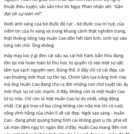
thuật điêu luyện, sắc sảo như Vũ Ngọc Phan nhận xét:
“Gần
đạt tới sự toàn mĩ”.
Dưới ánh sáng của bó đuốc đỏ rực - bó đuốc của trí tuệ, của
niềm tin của hi vọng và trong khung cảnh thật nghiêm trang,
thật thiêng liêng này Huấn Cao dồn hết tâm linh, sinh lực vào
từng nét chữ. Ông không
mảy may lưu ý gì đen cái xấu xa, cái hôi hám, bẩn thỉu đang
tồn tại mà hoàn toàn bị thu hút, bị quyến rũ vào một sự vật:
tấm lụa sạch nguyên vẹn. Đúng thế, ở đây chỉ có cái đẹp, cái
cao thượng mới thực sự tồn tại. Chính tấm lụa trắng tinh này
mà ông Huấn Cao đang cho ra đời những con chữ tuyệt tác ấy
mới thực sự có sức mạnh, ở đây, không còn là một Huấn Cao
tử tù nữa. Chỉ còn là một Huấn Cao tự do nhất, sôìig động
nhất. Cái giá troo cổ kia cũng không còn nữa mà chỉ có cuộc
sống vĩnh hằng của chân lí về cái đẹp. Ngôi sao sáng - Huấn
Cao - đang phát quang bừng tỉnh cái không gian u tôi, phá vỡ
cái màn đêm ngự trị ngàn đờị
ở
đây. Huấn Cao mang đến nơi