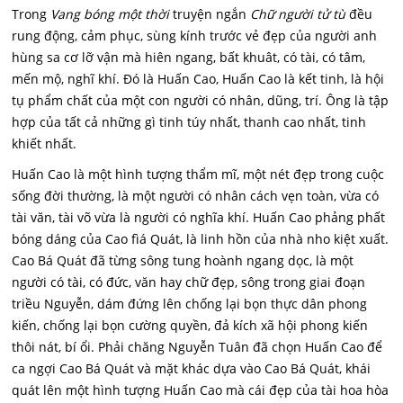
Trong
Vang bóng một thời
truyện ngắn
Chữ người tử tù
đều
rung động, cảm phục, sùng kính trước vẻ đẹp của người anh
hùng sa cơ lỡ vận mà hiên ngang, bất khuât, có tài, có tâm,
mến mộ, nghĩ khí. Đó là Huấn Cao, Huấn Cao là kết tinh, là hội
tụ phẩm chất của một con người có nhân, dũng, trí. Ông là tập
hợp của tất cả những gì tinh túy nhất, thanh cao nhất, tinh
khiết nhất.
Huấn Cao là một hình tượng thẩm mĩ, một nét đẹp trong cuộc
sống đời thường, là một người có nhân cách vẹn toàn, vừa có
tài văn, tài võ vừa là người có nghĩa khí. Huấn Cao phảng phất
bóng dáng của Cao fìá Quát, là linh hồn của nhà nho kiệt xuất.
Cao Bá Quát đã từng sông tung hoành ngang dọc, là một
người có tài, có đức, văn hay chữ đẹp, sông trong giai đoạn
triều Nguyễn, dám đứng lên chống lại bọn thực dân phong
kiến, chống lại bọn cường quyền, đả kích xã hội phong kiến
thôi nát, bí ổi. Phải chăng Nguyễn Tuân đã chọn Huấn Cao để
ca ngợi Cao Bá Quát và mặt khác dựa vào Cao Bá Quát, khái
quát lên một hình tượng Huấn Cao mà cái đẹp của tài hoa hòa