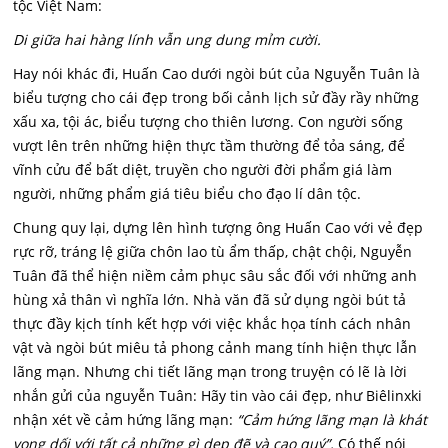
tộc Việt Nam:
Di giữa hai hàng lính vẫn ung dung mỉm cười.
Hay nói khác đi, Huấn Cao dưới ngòi bút của Nguyễn Tuân là
biểu tượng cho cái đẹp trong bối cảnh lịch sử đầy rầy những
xấu xa, tội ác, biểu tượng cho thiên lương. Con người sống
vượt lên trên những hiện thực tầm thường để tỏa sáng, để
vĩnh cửu để bất diệt, truyền cho người đời phẩm giá làm
người, những phẩm giá tiêu biểu cho đạo lí dân tộc.
Chung quy lại, dựng lên hình tượng ông Huấn Cao với vẻ đẹp
rực rỡ, tráng lệ giữa chôn lao tù ẩm thấp, chật chội, Nguyễn
Tuân đã thể hiện niềm cảm phục sâu sắc đối với những anh
hùng xả thân vì nghĩa lớn. Nhà văn đã sử dụng ngòi bút tả
thực đầy kịch tính kết hợp với việc khắc họa tính cách nhân
vật và ngòi bút miêu tả phong cảnh mang tính hiện thực lẫn
lãng mạn. Nhưng chi tiết lãng mạn trong truyện có lẽ là lời
nhắn gửi của nguyễn Tuân: Hãy tin vào cái đẹp, như Biêlinxki
nhận xét về cảm hứng lãng mạn:
“Cảm hứng lãng mạn là khát
vọng dối với tất cả những gì dẹp đẽ và cao quý”.
Có thế nói