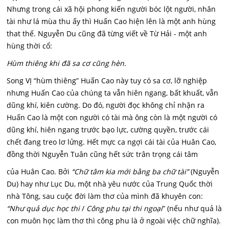
Nhưng trong cái xã hội phong kiến người bóc lột người, nhân
tài như lá mùa thu ấy thì Huấn Cao hiện lên là một anh hùng
that thế. Nguyễn Du cũng đã từng viết về Từ Hải - một anh
hùng thời cổ:
Hùm thiêng khi đã sa cơ cũng hèn.
Song VỊ “hùm thiêng” Huấn Cao này tuy có sa cơ, lỡ nghiệp
nhưng Huấn Cao của chúng ta vẫn hiên ngang, bất khuất, vẫn
dũng khí, kiên cường. Do đó, người đọc không chỉ nhận ra
Huấn Cao là một con người có tài mà ông còn là một người có
dũng khí, hiên ngang trước bạo lực, cường quyền, trước cái
chết đang treo lơ lửng. Hết mực ca ngợi cái tài của Huân Cao,
đồng thời Nguyễn Tuân cũng hết sức trân trọng cái tâm
của Huân Cao. Bởi
“Chữ tâm kia mới bằng ba chữ tài”
(Nguyễn
Du) hay như Lục Du, một nhà yêu nước của Trung Quốc thời
nhà Tông, sau cuộc đời làm thơ của mình đã khuyên con:
“Như quả dục học thi
/
Công phu tại thi ngoại
” (nếu như quả là
con muôn học làm thơ thì công phu là ở ngoài việc chữ nghĩa).