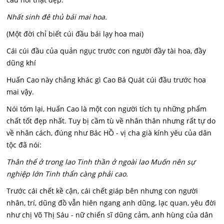
Nhất sinh đê thủ bái mai hoa.
(Một đời chỉ biết cúi đầu bái lạy hoa mai)
Cái cúi đầu của quản ngục trước con người đầy tài hoa, đầy
dũng khí
Huấn Cao này chẳng khác gì Cao Bá Quát cúi đầu trước hoa
mai vậy.
Nói tóm lại, Huấn Cao là một con người tích tụ những phẩm
chất tốt đẹp nhất. Tuy bị cầm tù về nhân thân nhưng rất tự do
về nhân cách, đúng như Bác HỒ - vị cha già kính yêu của dân
tộc đã nói:
Thân thể ở trong lao Tinh thần ở ngoài lao Muốn nên sự
nghiệp lớn Tinh thẩn càng phải cao.
Trước cái chết kề cận, cái chết giáp bên nhưng con người
nhân, trí, dũng đồ vẫn hiên ngang anh dũng, lạc quan, yêu đời
như chị Võ Thị Sáu - nữ chiến sĩ dũng cảm, anh hùng của dân