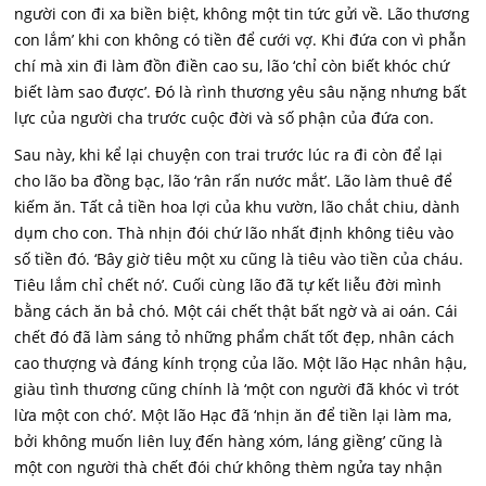
người con đi xa biền biệt, không một tin tức gửi về. Lão thương
con lắm’ khi con không có tiền để cưới vợ. Khi đứa con vì phẫn
chí mà xin đi làm đồn điền cao su, lão ‘chỉ còn biết khóc chứ
biết làm sao được’. Đó là rình thương yêu sâu nặng nhưng bất
lực của người cha trước cuộc đời và số phận của đứa con.
Sau này, khi kể lại chuyện con trai trước lúc ra đi còn để lại
cho lão ba đồng bạc, lão ‘rân rấn nước mắt’. Lão làm thuê để
kiếm ăn. Tất cả tiền hoa lợi của khu vườn, lão chắt chiu, dành
dụm cho con.
Thà nhịn đói chứ lão nhất định không tiêu vào
số tiền đó. ‘Bây giờ tiêu một xu cũng là tiêu vào tiền của cháu.
Tiêu lắm chỉ chết nó’. Cuối cùng lão đã tự kết liễu đời mình
bằng cách ăn bả chó. Một cái chết thật bất ngờ và ai oán. Cái
chết đó đã làm sáng tỏ những phẩm chất tốt đẹp, nhân cách
cao thượng và đáng kính trọng của lão. Một lão Hạc nhân hậu,
giàu tình thương cũng chính là ‘một con người đã khóc vì trót
lừa một con chó’. Một lão Hạc đã ‘nhịn ăn để tiền lại làm ma,
bởi không muốn liên luỵ đến hàng xóm, láng giềng’ cũng là
một con người thà chết đói chứ không thèm ngửa tay nhận