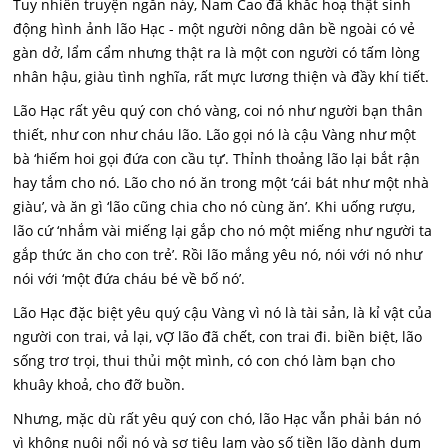
Tuy nhiên truyện ngắn này, Nam Cao đã khắc hoạ thật sinh
động hình ảnh lão Hạc - một người nông dân bề ngoài có vẻ
gàn dở, lẩm cẩm nhưng thật ra là một con người có tấm lòng
nhân hậu, giàu tình nghĩa, rất mực lương thiện và đầy khí tiết.
Lão Hạc rất yêu quý con chó vàng, coi nó như người bạn thân
thiết, như con như cháu lão. Lão gọi nó là cậu Vàng như một
bà ‘hiếm hoi gọi đứa con cầu tự’. Thỉnh thoảng lão lại bắt rận
hay tắm cho nó. Lão cho nó ăn trong một ‘cái bát như một nhà
giàu’, và ăn gì ‘lão cũng chia cho nó cùng ăn’. Khi uống rượu,
lão cứ ‘nhắm vài miếng lại gắp cho nó một miếng như người ta
gắp thức ăn cho con trẻ’. Rồi lão mắng yêu nó, nói với nó như
nói với ‘một đứa cháu bé về bố nó’.
Lão Hạc đặc biệt yêu quý cậu Vàng vì nó là tài sản, là kỉ vật của
người con trai, vả lại, vỢ lão đã chết, con trai đi. biền biệt, lão
sống trơ trọi, thui thủi một mình, có con chó làm bạn cho
khuây khoả, cho đỡ buồn.
Nhưng, mặc dù rất yêu quý con chó, lão Hạc vẫn phải bán nó
vì không nuôi nổi nó và sợ tiêu lạm vào số tiền lão dành dụm