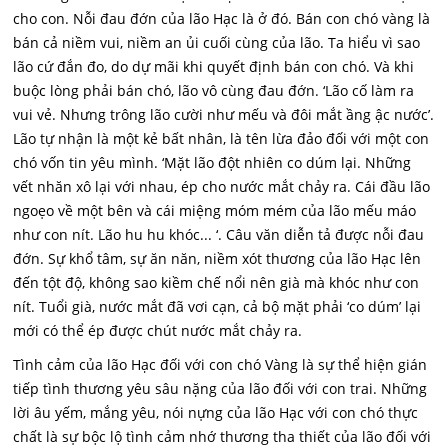
cho con. Nỗi đau đớn của lão Hạc là ở đó. Bán con chó vàng là
bán cả niềm vui, niềm an ủi cuối cùng của lão. Ta hiểu vì sao
lão cứ đắn đo, do dự mãi khi quyết định bán con chó. Và khi
buộc lòng phải bán chó, lão vô cùng đau đớn. ‘Lão cố làm ra
vui vẻ. Nhưng trông lão cười như mếu và đôi mắt ầng ậc nước’.
Lão tự nhận là một kẻ bất nhân, là tên lừa đảo đối với một con
chó vốn tin yêu mình. ‘Mặt lão đột nhiên co dúm lại. Những
vết nhăn xô lại với nhau, ép cho nước mắt chảy ra. Cái đầu lão
ngoẹo về một bên và cái miệng móm mém của lão mếu máo
như con nít. Lão hu hu khóc... ‘. Câu văn diễn tả được nỗi đau
đớn. Sự khổ tâm, sự ăn năn, niềm xót thương của lão Hạc lên
đến tột độ, không sao kiềm chế nổi nên già mà khóc như con
nít. Tuổi già, nước mắt đã vơi cạn, cả bộ mặt phải ‘co dúm’ lại
mới có thể ép được chút nước mắt chảy ra.
Tình cảm của lão Hạc đối với con chó Vàng là sự thể hiện gián
tiếp tình thương yêu sâu nặng của lão đối với con trai. Những
lời âu yếm, mắng yêu, nói nựng của lão Hạc với con chó thực
chất là sự bộc lộ tình cảm nhớ thương tha thiết của lão đối với