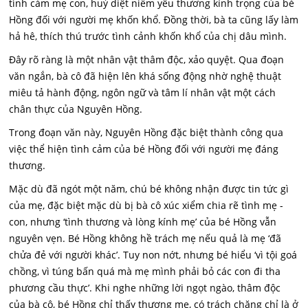
tình cảm mẹ con, huỷ diệt niềm yêu thương kính trọng của bé
Hồng đối với người mẹ khốn khổ. Đồng thời, bà ta cũng lấy làm
hả hê, thích thú trước tình cảnh khốn khổ của chị dâu mình.
Đây rõ ràng là một nhân vật thâm độc, xảo quyệt. Qua đoạn
văn ngắn, bà cô đã hiện lên khá sống động nhờ nghệ thuật
miêu tả hành động, ngôn ngữ và tâm lí nhân vật một cách
chân thực của Nguyên Hồng.
Trong đoạn văn này, Nguyên Hồng đặc biệt thành công qua
việc thể hiện tình cảm của bé Hồng đối với người mẹ đáng
thương.
Mặc dù đã ngót một năm, chú bé không nhận được tin tức gì
của mẹ, đặc biệt mặc dù bị bà cô xúc xiểm chia rẽ tình mẹ -
con, nhưng ‘tình thương và lòng kính mẹ’ của bé Hồng vẫn
nguyên vẹn. Bé Hồng không hề trách mẹ nếu quả là mẹ ‘đã
chửa đẻ với người khác’. Tuy non nớt, nhưng bé hiểu ‘vì tội goá
chồng, vì túng bấn quá mà mẹ mình phải bỏ các con đi tha
phương cầu thực’. Khi nghe những lời ngọt ngào, thâm độc
của bà cô, bé Hồng chỉ thấy thương mẹ, có trách chăng chỉ là ở