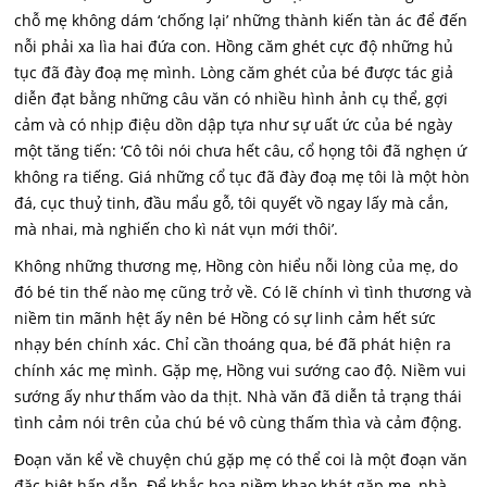
chỗ mẹ không dám ‘chống lại’ những thành kiến tàn ác để đến
nỗi phải xa lìa hai đứa con. Hồng căm ghét cực độ những hủ
tục đã đày đoạ mẹ mình. Lòng căm ghét của bé được tác giả
diễn đạt bằng những câu văn có nhiều hình ảnh cụ thể, gợi
cảm và có nhịp điệu dồn dập tựa như sự uất ức của bé ngày
một tăng tiến: ‘Cô tôi nói chưa hết câu, cổ họng tôi đã nghẹn ứ
không ra tiếng. Giá những cổ tục đã đày đoạ mẹ tôi là một hòn
đá, cục thuỷ tinh, đầu mẩu gỗ, tôi quyết vồ ngay lấy mà cắn,
mà nhai, mà nghiến cho kì nát vụn mới thôi’.
Không những thương mẹ, Hồng còn hiểu nỗi lòng của mẹ, do
đó bé tin thế nào mẹ cũng trở về. Có lẽ chính vì tình thương và
niềm tin mãnh hệt ấy nên bé Hồng có sự linh cảm hết sức
nhạy bén chính xác. Chỉ cần thoáng qua, bé đã phát hiện ra
chính xác mẹ mình. Gặp mẹ, Hồng vui sướng cao độ. Niềm vui
sướng ấy như thấm vào da thịt. Nhà văn đã diễn tả trạng thái
tình cảm nói trên của chú bé vô cùng thấm thìa và cảm động.
Đoạn văn kể về chuyện chú gặp mẹ có thể coi là một đoạn văn
đặc biệt hấp dẫn. Để khắc hoạ niềm khao khát gặp mẹ, nhà