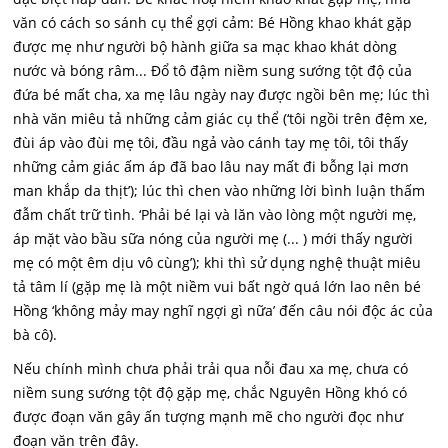
văn có cách so sánh cụ thể gợi cảm: Bé Hồng khao khát gặp
được mẹ như người bộ hành giữa sa mạc khao khát dòng
nước và bóng râm... Đổ tô đậm niềm sung sướng tột độ của
đứa bé mất cha, xa mẹ lâu ngày nay được ngồi bên mẹ; lúc thì
nhà văn miêu tả những cảm giác cụ thể (‘tôi ngồi trên đệm xe,
đùi áp vào đùi mẹ tôi, đầu ngả vào cánh tay mẹ tôi, tôi thấy
những cảm giác ấm áp đã bao lâu nay mất đi bỗng lại mơn
man khắp da thịt’); lúc thì chen vào những lời bình luận thấm
đẫm chất trữ tình. ‘Phải bé lại và lăn vào lòng một người mẹ,
áp mặt vào bầu sữa nóng của người mẹ (... ) mới thấy người
mẹ có một êm dịu vô cùng’); khi thì sử dụng nghệ thuật miêu
tả tâm lí (gặp mẹ là một niềm vui bất ngờ quá lớn lao nên bé
Hồng ‘không mảy may nghĩ ngợi gì nữa’ đến câu nói độc ác của
bà cô).
Nếu chính mình chưa phải trải qua nỗi đau xa mẹ, chưa có
niềm sung sướng tột độ gặp mẹ, chắc Nguyên Hồng khó có
được đoạn văn gây ấn tượng mạnh mẽ cho người đọc như
đoạn văn trên đây.