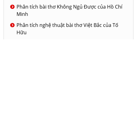
Phân tích bài thơ Không Ngủ Được của Hồ Chí
Minh
Phân tích nghệ thuật bài thơ Việt Bắc của Tố
Hữu
Phân tích bài thơ Tiếng chuổi tre của nhà thơ
Tố Hữu
Phân tích nghệ thuật của truyện ngắn Đồng
hào có ma
© 2020 - LAMVAN.NET
GIỚI THIỆU
DỊCH VỤ
LIÊN HỆ
Hôm nay:
1045
Tháng này:
580558