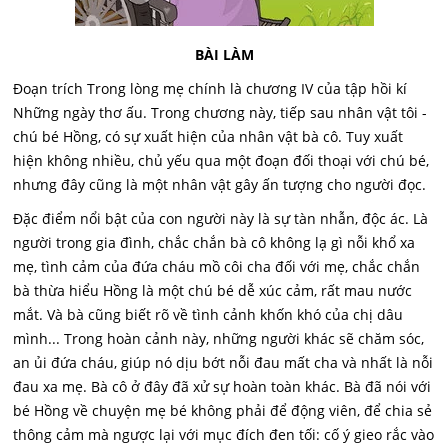
BÀI LÀM
Đoạn trích Trong lòng mẹ chính là chương IV của tập hồi kí
Những ngày thơ ấu. Trong chương này, tiếp sau nhân vật tôi -
chú bé Hồng, có sự xuất hiện của nhân vật bà cô. Tuy xuất
hiện không nhiều, chủ yếu qua một đoạn đối thoại với chú bé,
nhưng đây cũng là một nhân vật gây ấn tượng cho người đọc.
Đặc điểm nổi bật của con người này là sự tàn nhẫn, độc ác. Là
người trong gia đình, chắc chắn bà cô không lạ gì nỗi khổ xa
mẹ, tình cảm của đứa cháu mồ côi cha đối với mẹ, chắc chắn
bà thừa hiểu Hồng là một chú bé dễ xúc cảm, rất mau nước
mắt. Và bà cũng biết rõ về tình cảnh khốn khó của chị dâu
mình... Trong hoàn cảnh này, những người khác sẽ chăm sóc,
an ủi đứa cháu, giúp nó dịu bớt nỗi đau mất cha và nhất là nỗi
đau xa mẹ. Bà cô ở đây đã xử sự hoàn toàn khác. Bà đã nói với
bé Hồng về chuyện mẹ bé không phải để động viên, để chia sẻ
thông cảm mà ngược lại với mục đích đen tối: cố ý gieo rắc vào