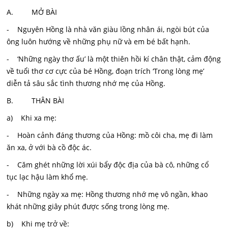
A. MỞ BÀI
- Nguyên Hồng là nhà văn giàu lồng nhân ái, ngòi bút của
ông luôn hướng về những phụ nữ và em bé bất hạnh.
- ‘Những ngày thơ ấu’ là một thiên hồi kí chân thật, cảm động
về tuổi thơ cơ cực của bé Hồng, đoạn trích ‘Trong lòng mẹ’
diễn tả sâu sắc tình thương nhớ mẹ của Hồng.
B. THÂN BÀI
a) Khi xa mẹ:
- Hoàn cảnh đáng thương của Hồng: mồ côi cha, mẹ đi làm
ăn xa, ở với bà cồ độc ác.
- Căm ghét những lời xúi bẩy độc địa của bà cô, những cổ
tục lạc hậu làm khổ mẹ.
- Những ngày xa mẹ: Hồng thương nhớ mẹ vô ngần, khao
khát những giây phút được sống trong lòng mẹ.
b) Khi mẹ trở về: