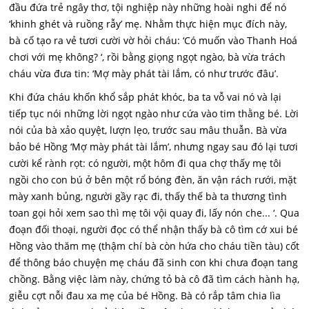
đầu đứa trẻ ngây thơ, tội nghiệp này những hoài nghi để nó
‘khinh ghét và ruồng rẫy’ mẹ. Nhằm thực hiện mục đích này,
bà cố tạo ra vẻ tươi cười vờ hỏi cháu: ‘Có muốn vào Thanh Hoá
chơi với mẹ không? ‘, rồi bằng giọng ngọt ngào, bà vừa trách
cháu vừa đưa tin: ‘Mợ mày phát tài lắm, có như trước đâu’.
Khi đứa cháu khốn khổ sắp phát khóc, ba ta vỗ vai nó và lại
tiếp tục nói những lời ngọt ngào như cứa vào tim thằng bé. Lời
nói của bà xảo quyệt, lượn lẹo, trước sau mâu thuẫn. Bà vừa
bảo bé Hồng ‘Mợ mày phát tài lắm’, nhưng ngay sau đó lại tươi
cười kể rành rọt: có người, một hôm đi qua chợ thấy mẹ tôi
ngồi cho con bú ở bên một rổ bóng đèn, ăn vận rách rưới, mặt
mày xanh bủng, người gầy rạc đi, thấy thế bà ta thương tình
toan gọi hỏi xem sao thì mẹ tôi vội quay đi, lấy nón che... ‘. Qua
đoạn đối thoại, người đọc có thể nhận thấy bà cô tìm cớ xui bé
Hồng vào thăm mẹ (thậm chí bà còn hứa cho cháu tiền tàu) cốt
để thông báo chuyện mẹ cháu đã sinh con khi chưa đoạn tang
chồng. Bằng việc làm này, chứng tỏ bà cô đã tìm cách hành hạ,
giễu cợt nỗi đau xa mẹ của bé Hồng. Bà có rắp tâm chia lìa