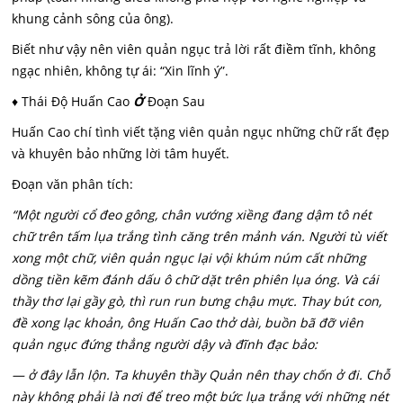
khung cảnh sông của ông).
Biết như vậy nên viên quản ngục trả lời rất điềm tĩnh, không
ngạc nhiên, không tự ái: “Xin lĩnh ý”.
♦ Thái Độ Huấn Cao
Ở
Đoạn Sau
Huấn Cao chí tình viết tặng viên quản ngục những chữ rất đẹp
và khuyên bảo những lời tâm huyết.
Đoạn văn phân tích:
“Một người cổ đeo gông, chân vướng xiềng đang dậm tô nét
chữ trên tấm lụa trắng tình căng trên mảnh ván. Người tù viết
xong một chữ, viên quản ngục lại vội khúm núm cất những
dồng tiền kẽm đánh dấu ô chữ dặt trên phiên lụa óng. Và cái
thầy thơ lại gầy gò, thì run run bưng chậu mực. Thay bút con,
đề xong lạc khoản, ông Huấn Cao thở dài, buồn bã đỡ viên
quản ngục đứng thẳng người dậy và đĩnh đạc bảo:
— ở đây lẫn lộn. Ta khuyên thầy Quản nên thay chốn ở đi. Chỗ
này không phải là nơi để treo một bức lụa trắng với những nét