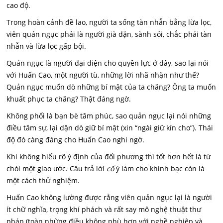
cao độ.
Trong hoàn cảnh đề lao, người ta sống tàn nhẫn bằng lừa lọc,
viên quản ngục phải là người già dặn, sành sỏi, chắc phải tàn
nhẫn và lừa lọc gấp bội.
Quản ngục là người đại diện cho quyền lực ở đây, sao lại nói
với Huấn Cao, một người tù, những lời nhã nhặn như thế?
Quản ngục muốn dò những bí mật của ta chăng? Ông ta muốn
khuất phục ta chăng? Thật đáng ngờ.
Không phổi là bạn bè tâm phúc, sao quản ngục lại nói những
điều tâm sự, lại dặn dò giữ bí mật (xin “ngài giữ kín cho”). Thái
độ đó càng đáng cho Huấn Cao nghi ngờ.
Khi không hiếu rõ ý định của đối phương thì tốt hơn hết là từ
chói một giao ước. Câu trả lời
cố
ý làm cho khinh bạc còn là
một cách thử nghiệm.
Huấn Cao không lường được rằng viên quản ngục lại là người
ít chữ nghĩa, trọng khí phách và rất say mô nghệ thuật thư
pháp (toàn những điều không phù hợp với nghề nghiệp và