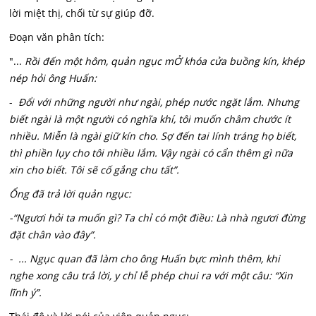
lời miệt thị, chối từ sự giúp đỡ.
Đoạn văn phân tích:
"...
Rồi đến một hôm, quản ngục mỞ khóa cửa buồng kín, khép
nép hỏi ông Huấn:
-
Đổi với những người như ngài, phép nước ngặt lắm. Nhưng
biết ngài là một người có nghĩa khí, tôi muốn châm chước ít
nhiều. Miễn là ngài giữ kín cho. Sợ đến tai lính tráng họ biết,
thì phiền lụy cho tôi nhiều lắm. Vậy ngài có cẩn thêm gì nữa
xin cho biết. Tôi sẽ cố gắng chu tất”.
Ổng đã trả lời quản ngục:
-“Ngươi hỏi ta muốn gì? Ta chỉ có một điều: Là nhà ngươi đừng
đặt chân vào đây”.
- ... Ngục quan đã làm cho ông Huấn bực mình thêm, khi
nghe xong câu trả lời, y chỉ lễ phép chui ra với một câu: “Xin
lĩnh ý”.