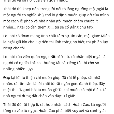
Thái độ và lời nói của viên quản ngục:
Thái độ thì khép nép, trong lời nói tỏ lòng ngưỡng mộ (ngài là
một người có nghĩa khí), thổ lộ ý định muôn giúp đỡ của mình
một cách lễ phép và nhã nhặn (tôi muôn châm chước ít
nhiều... ngài có cần thêm gì... tôi sẽ cố’ gắng chu tất).
Lời nói có đoạn mang tính chất tâm sự, tín cẩn, mật giao: Miễn
là ngài giữ kín cho. Sợ đến tai lính tráng họ biết, thì phiền lụy
riêng cho tôi.
Lời nói của viên quản ngục
rất
có Ý tứ, có phân biệt (ngài là
người có nghĩa khí, coi thường tất cả, riêng tôi thì còn sợ
những phiền lụy).
Đáp lại lời tỏ thiện chí muôn giúp đỡ rất lễ phép, rất nhã
nhặn, rất tín cấn, là lời chối từ rất ngắn gọn, đanh thép, đầy
miệt thị: “Ngươi hỏi ta muốn gì? Ta chỉ muốn có một điều. Là
nhà ngươi đừng đặt chân vào đây”. Lí giải:
Thái độ đó rất hợp lí, rất hợp nhân cách Huấn Cao. Là người
từng ra vào tù ngục, Huấn Cao phải biết suy xét và cảnh giác