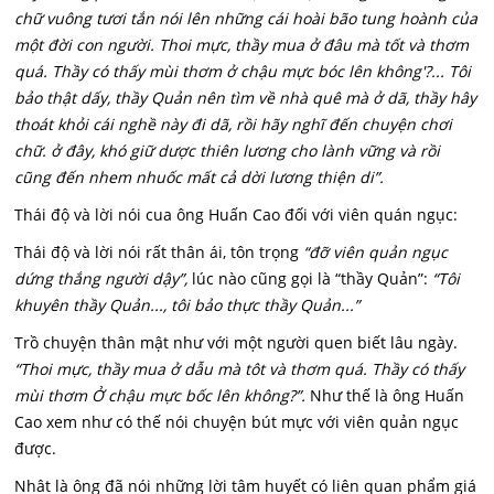
chữ vuông tươi tắn nói lên những cái hoài bão tung hoành của
một đời con người. Thoi mực, thầy mua ở đâu mà tốt và thơm
quá. Thầy có thấy mùi thơm ở chậu mực bóc lên không'?... Tôi
bảo thật dấy, thầy Quản nên tìm về nhà quê mà ở dã, thầy hây
thoát khỏi cái nghề này đi dã, rồi hãy nghĩ đến chuyện chơi
chữ. ở đây, khó giữ dược thiên lương cho lành vững và rồi
cũng đến nhem nhuốc mất cả dời lương thiện di”.
Thái độ và lời nói cua ông Huấn Cao đối với viên quán ngục:
Thái độ và lời nói rất thân ái, tôn trọng
“đỡ viên quản ngục
dứng thắng người dậy”,
lúc nào cũng gọi là “thầy Quản”:
“Tôi
khuyên thầy Quản..., tôi bảo thực thầy Quản...”
Trồ chuyện thân mật như với một người quen biết lâu ngày.
“Thoi mực, thầy mua ở dẫu mà tôt và thơm quá. Thầy có thấy
mùi thơm Ở chậu mực bốc lên không?”.
Như thế là ông Huấn
Cao xem như có thế nói chuyện bút mực với viên quản ngục
được.
Nhât là ông đã nói những lời tâm huyết có liên quan phẩm giá