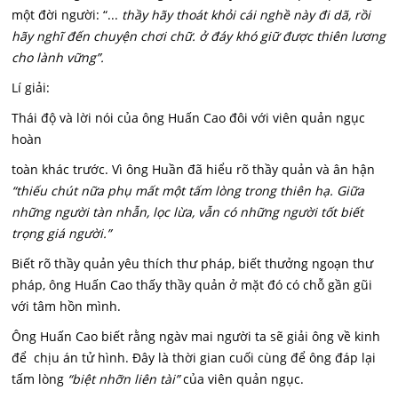
một đời người: “...
thầy hãy thoát khỏi cái nghề này đi dã, rồi
hãy nghĩ đến chuyện chơi chữ. ở đáy khó giữ được thiên lương
cho lành vững”.
Lí giải:
Thái độ và lời nói của ông Huấn Cao đôi với viên quản ngục
hoàn
toàn khác trước. Vì ông Huần đã hiểu rõ thầy quản và ân hận
“thiếu chút nữa phụ mất một tấm lòng trong thiên hạ. Giữa
những người tàn nhẫn, lọc lừa, vẫn có những người tốt biết
trọng giá người.”
Biết rõ thầy quản yêu thích thư pháp, biết thưởng ngoạn thư
pháp, ông Huấn Cao thấy thầy quản ở mặt đó có chỗ gần gũi
với tâm hồn mình.
Ông Huấn Cao biết rằng ngàv mai người ta sẽ giải ông về kinh
để chịu án tử hình. Đây là thời gian cuối cùng để ông đáp lại
tấm lòng
“biệt nhỡn liên tài”
của viên quản ngục.