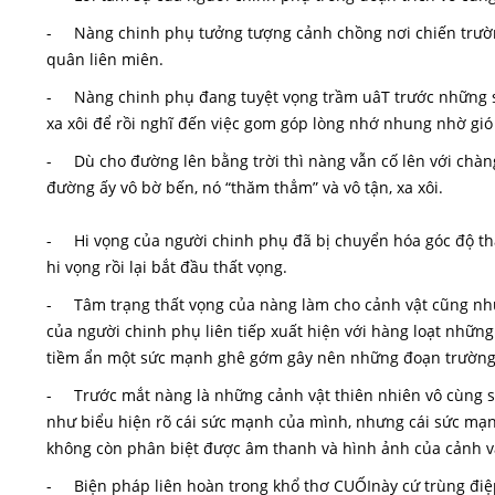
- Nàng chinh phụ tưởng tượng cảnh chồng nơi chiến trườn
quân liên miên.
- Nàng chinh phụ đang tuyệt vọng trầm uâT trước những suy 
xa xôi để rồi nghĩ đến việc gom góp lòng nhớ nhung nhờ gi
- Dù cho đường lên bằng trời thì nàng vẫn cố lên với chàng
đường ấy vô bờ bến, nó “thăm thẳm” và vô tận, xa xôi.
- Hi vọng của người chinh phụ đã bị chuyển hóa góc độ thà
hi vọng rồi lại bắt đầu thất vọng.
- Tâm trạng thất vọng của nàng làm cho cảnh vật cũng nhu
của người chinh phụ liên tiếp xuất hiện với hàng loạt nhữn
tiềm ẩn một sức mạnh ghê gớm gây nên những đoạn trường đ
- Trước mắt nàng là những cảnh vật thiên nhiên vô cùng s
như biểu hiện rõ cái sức mạnh của mình, nhưng cái sức mạnh
không còn phân biệt được âm thanh và hình ảnh của cảnh v
- Biện pháp liên hoàn trong khổ thơ CUỐInày cứ trùng điệp 