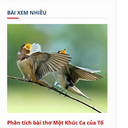
BÀI XEM NHIỀU
Phân tích bài thơ Một Khúc Ca của Tố