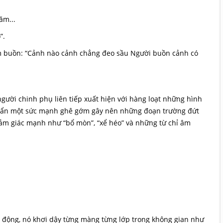
ăm...
”.
m buồn: “Cảnh nào cảnh chẳng đeo sầu Người buồn cảnh có
gười chinh phụ liên tiếp xuất hiện với hàng loạt những hình
ềm ẩn một sức mạnh ghê gớm gây nên những đoạn trường đứt
cảm giác mạnh như “bổ mòn”, “xể héo” và những từ chỉ âm
 động, nó khơi dậy từng màng từng lớp trong không gian như