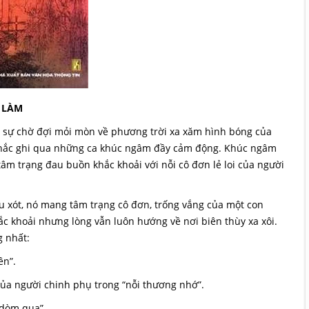
 LÀM
và sự chờ đợi mỏi mòn về phương trời xa xăm hình bóng của
 khắc ghi qua những ca khúc ngâm đầy cảm động. Khúc ngâm
m trạng đau buồn khắc khoải với nỗi cô đơn lẻ loi của người
u xót, nó mang tâm trạng cô đơn, trống vắng của một con
c khoải nhưng lòng vẫn luôn hướng về nơi biên thùy xa xôi.
 nhất:
ên”.
của người chinh phụ trong “nỗi thương nhớ”.
 dòm qua”.