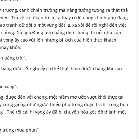
 trường, cảnh chiến trường mà nàng tưởng tượng ra thật thê
ên. Trở về với đoạn trích, ta thấy có lẽ nàng chinh phụ đang
ao tranh dữ dội ở một vùng đất lạ, xa xôi để rồi nghĩ đến việc
chồng. Gởi gió Đông mà chẳng đến chàng thì nỗi nhớ của
i vọng ấy cao vút lên nhưng bi kịch của hiện thực khách
khây khỏa:
 bằng trời”.
g bằng được. Ý nghĩ ấy có thể thực hiện được chăng khi con
o xong”.
g, được đến với chàng, một niềm mơ ước vượt khỏi thực tại
y cũng giống như người thiếu phụ trong đoạn trích Trông bốn
”. Thế rồi cái hi vọng ấy đã bị chuyển hóa góc độ thành một
g trùng mưa phun”.