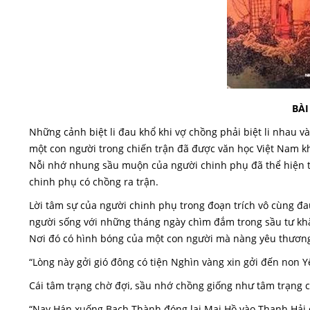
BÀI
Những cảnh biệt li đau khổ khi vợ chồng phải biệt li nhau 
một con người trong chiến trận đã được văn học Việt Nam
Nỗi nhớ nhung sầu muộn của người chinh phụ đã thể hiện tâ
chinh phụ có chồng ra trận.
Lời tâm sự của người chinh phụ trong đoạn trích vô cùng đa
người sống với những tháng ngày chìm đắm trong sầu tư khắ
Nơi đó có hình bóng của một con người mà nàng yêu thương
“Lòng này gởi gió đông có tiện Nghìn vàng xin gởi đến non Y
Cái tâm trạng chờ đợi, sầu nhớ chồng giống như tâm trạng 
“Nay Hán xuống Bạch Thành đóng lại Mai Hồ vào Thanh Hải