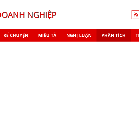
DOANH NGHIỆP
KỂ CHUYỆN
MIÊU TẢ
NGHỊ LUẬN
PHÂN TÍCH
T