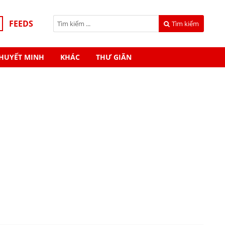
FEEDS
Tìm kiếm
HUYẾT MINH
KHÁC
THƯ GIÃN