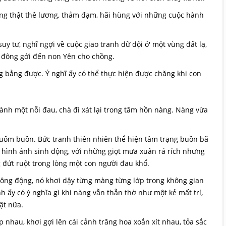
g thật thê lương, thảm đạm, hãi hùng với những cuộc hành
tư, nghĩ ngợi về cuộc giao tranh dữ dội ỏ' một vùng đất lạ,
ó đông gởi đến non Yên cho chồng.
 bằng được. Ý nghĩ ấy có thể thực hiện được chăng khi con
nh một nỗi đau, chà đi xát lại trong tâm hồn nàng. Nàng vừa
ốm buồn. Bức tranh thiên nhiên thể hiện tâm trạng buồn bã
g hình ảnh sinh động, với những giọt mưa xuân rả rích nhưng
ứt ruột trong lòng một con người đau khổ.
ông động, nó khơi dậy từng màng từng lớp trong không gian
 ấy có ý nghĩa gì khi nàng vẫn thẫn thờ như một kẻ mất trí,
ật nữa.
nhau, khơi gợi lên cái cảnh trăng hoa xoắn xít nhau, tỏa sắc