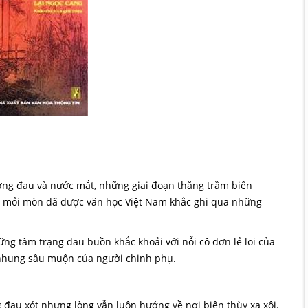
ương đau và nước mắt, những giai đoạn thăng trầm biến
ợi mỏi mòn đã được văn học Việt Nam khắc ghi qua những
ng tâm trạng đau buồn khắc khoải với nỗi cô đơn lẻ loi của
nhung sầu muộn của người chinh phụ.
đau xót nhưng lòng vẫn luôn hướng về nơi biên thùy xa xôi.