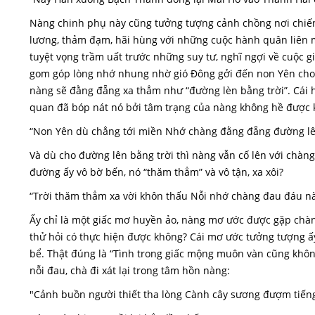
Nàng chinh phụ này cũng tưởng tượng cảnh chồng nơi chiến
lương, thảm đạm, hãi hùng với những cuộc hành quân liên mi
tuyệt vọng trầm uất trước những suy tư, nghĩ ngợi về cuộc gi
gom góp lòng nhớ nhung nhờ gió Đông gởi đến non Yên cho 
nàng sẽ đằng đẵng xa thẳm như “đường lèn bằng trời”. Cái h
quan đã bóp nát nó bởi tâm trạng của nàng không hề được 
“Non Yên dù chẳng tới miền Nhớ chàng đằng đẵng đường lên
Và dù cho đường lên bằng trời thì nàng vẫn cố lên với chàn
đường ấy vô bờ bến, nó “thăm thẳm” và vô tận, xa xôi?
“Trời thăm thẳm xa vời khôn thấu Nỗi nhớ chàng đau đáu nà
Ấy chỉ là một giấc mơ huyền ảo, nàng mơ ước được gặp chàn
thử hỏi có thực hiện được không? Cái mơ ước tưởng tượng ấ
bể. Thật đúng là “Tình trong giấc mộng muôn vàn cũng không
nỗi đau, chà đi xát lại trong tâm hồn nàng:
"Cảnh buồn người thiết tha lòng Cành cây sương đượm tiến