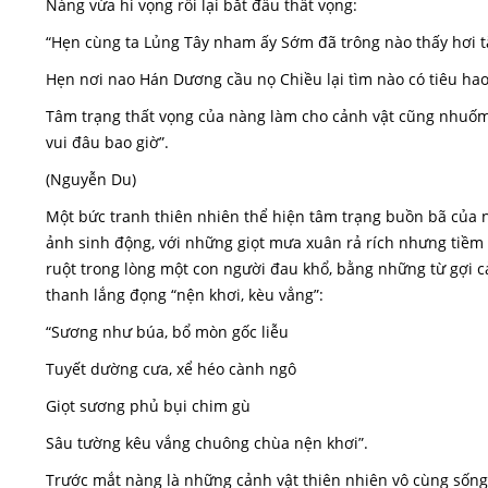
Nàng vừa hi vọng rồi lại bắt đầu thất vọng:
“Hẹn cùng ta Lủng Tây nham ấy Sớm đã trông nào thấy hơi t
Hẹn nơi nao Hán Dương cầu nọ Chiều lại tìm nào có tiêu hao
Tâm trạng thất vọng của nàng làm cho cảnh vật cũng nhuố
vui đâu bao giờ”.
(Nguyễn Du)
Một bức tranh thiên nhiên thể hiện tâm trạng buồn bã của n
ảnh sinh động, với những giọt mưa xuân rả rích nhưng ti
ruột trong lòng một con người đau khổ, bằng những từ gợi 
thanh lắng đọng “nện khơi, kèu vẳng”:
“Sương như búa, bổ mòn gốc liễu
Tuyết dường cưa, xể héo cành ngô
Giọt sương phủ bụi chim gù
Sâu tường kêu vắng chuông chùa nện khơi”.
Trước mắt nàng là những cảnh vật thiên nhiên vô cùng sống