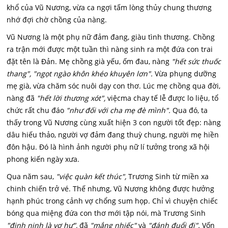
khổ của Vũ Nương, vừa ca ngợi tấm lòng thủy chung thương
nhớ đợi chờ chồng của nàng.
Vũ Nương là một phụ nữ đảm đang, giàu tình thương. Chồng
ra trận mới được một tuần thì nàng sinh ra một đứa con trai
đặt tên là Đản. Mẹ chồng già yếu, ốm đau, nàng
"hết sức thuốc
thang", "ngọt ngào khôn khéo khuyên lơn".
Vừa phụng dưỡng
mẹ già, vừa chăm sóc nuôi dạy con thơ. Lúc mẹ chồng qua đời,
nàng đã
"hết lời thương xót",
việcma chay tế lễ được lo liệu, tổ
chức rất chu đáo
"như đối với cha mẹ đè mình".
Qua đó, ta
thấy trong Vũ Nương cùng xuất hiện 3 con người tốt đẹp: nàng
dâu hiếu thảo, người vợ đảm đang thuỳ chung, người mẹ hiền
đôn hậu. Đó là hình ảnh người phụ nữ lí tưởng trong xã hội
phong kiến ngày xưa.
Qua năm sau,
"việc quàn kết thúc",
Trương Sinh từ miền xa
chinh chiến trở vé. Thế nhưng, Vũ Nương không được hưởng
hạnh phúc trong cảnh vợ chổng sum họp. Chỉ vì chuyện chiếc
bóng qua miệng đứa con thơ mới tập nói, mà Trương Sinh
"đinh ninh là vợ hư",
đã
"mắng nhiếc"
và
"đánh đuổi đi".
Vốn