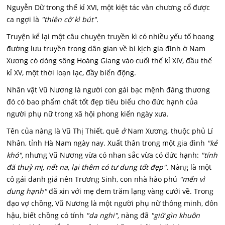
Nguyễn Dữ trong thế kỉ XVI, một kiệt tác văn chương cổ được
ca ngợi là
"thiên cô’ kì bút".
Truyện kể lại một câu chuyện truyền kì có nhiều yếu tố hoang
đường lưu truyền trong dân gian về bi kịch gia đình ờ Nam
Xương có dòng sông Hoàng Giang vào cuối thế kỉ XIV, đầu thế
kỉ XV, một thời loạn lạc, đầy biến động.
Nhân vật Vũ Nương là người con gái bạc mệnh đáng thương
đó có bao phẩm chất tốt đẹp tiêu biểu cho đức hạnh của
người phụ nữ trong xã hội phong kiến ngày xưa.
Tên của nàng là Vũ Thị Thiết, quê
ở
Nam Xương, thuộc phủ Lí
Nhân, tỉnh Hà Nam ngày nay. Xuất thân trong một gia đình
"kẻ
khó",
nhưng Vũ Nương vừa có nhan sắc vừa có đức hạnh:
"tính
đã thuỳ mị, nết na, lại thêm có tư dung tốt đẹp".
Nàng là một
cô gái danh giá nên Trương Sinh, con nhà hào phú
"mến vì
dung hạnh"
đã xin với mẹ đem trăm lạng vàng cưới về. Trong
đạo vợ chồng, Vũ Nương là một người phụ nữ thông minh, đôn
hậu, biết chồng có tính
"da nghi",
nàng đã
"giữ gìn khuôn