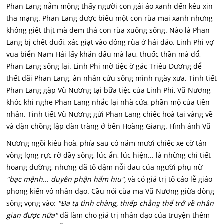
Phan Lang nằm mộng thấy người con gái áo xanh đến kêu xin
tha mạng. Phan Lang được biếu một con rùa mai xanh nhưng
không giết thịt mà đem thả con rùa xuống sống. Nào là Phan
Lang bị chết đuối, xác giạt vào đông rùa ở hái đảo. Linh Phi vợ
vua biển Nam Hải lấy khăn dấu mà lau, thuốc thần mà đổ,
Phan Lang sống lại. Linh Phi mờ tiệc ờ gác Triêu Dương để
thết đãi Phan Lang, ân nhân cứu sống mình ngày xưa. Tinh tiết
Phan Lang gặp Vũ Nương tại bữa tiệc của Linh Phi, Vũ Nương
khóc khi nghe Phan Lang nhắc lại nhà cửa, phần mộ của tiền
nhân. Tinh tiết Vũ Nương gửi Phan Lang chiếc hoà tai vàng về
và dặn chồng lập đàn tràng ở bến Hoàng Giang. Hình ảnh Vũ
Nương ngồi kiêu hoà, phía sau có năm mươi chiếc xe cờ tán
võng lọng rực rỡ đầy sông, lúc ẩn, lúc hiện... là những chi tiết
hoang đường, nhưng đã tố đậm nỗi đau của người phụ nữ
"bạc mệnh... duyên phận hẩm hiu",
và có giá trị tố cáo lễ giáo
phong kiến vô nhân đạo. Cầu nói cùa ma Vũ Nương giữa dòng
sông vọng vào:
"Đa tạ tình chàng, thiếp chẳng thể trở về nhân
gian được nữa"
đã làm cho giá trị nhân đạo của truyện thêm