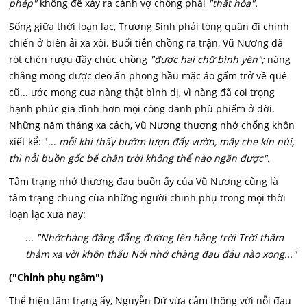
phép"
không để xảy ra cảnh vợ chồng phải
"thất hòa".
Sống giữa thời loạn lạc, Trương Sinh phải tòng quân đi chinh
chiến ở biên ải xa xôi. Buổi tiễn chồng ra trận, Vũ Nương đã
rót chén rượu đầy chúc chồng
"được hai chữ bình yên";
nàng
chẳng mong được đeo ấn phong hầu mặc áo gấm trở về quê
cũ... ước mong cua nàng thật bình dị, vì nàng đã coi trọng
hạnh phúc gia đình hơn mọi công danh phù phiếm ở đời.
Những năm tháng xa cách, Vũ Nương thương nhớ chổng khôn
xiết kể: "...
mỗi khi thấy bướm lượn đẩy vườn, mây che kín núi,
thì nỗi buồn gốc bể chân trời không thể nào ngăn được".
Tâm trạng nhớ thương đau buồn ấy của Vũ Nương cũng là
tâm trạng chung cùa những người chinh phụ trong mọi thời
loạn lạc xưa nay:
...
"Nhớ
chàng đằng đẵng đường lên hằng trời Trời thăm
thẳm xa vời khôn thấu Nổi nhớ chàng đau đáu nào xong..."
("Chinh phụ ngâm")
Thể hiện tâm trạng ấy, Nguyễn Dữ vừa cảm thông với nỗi đau