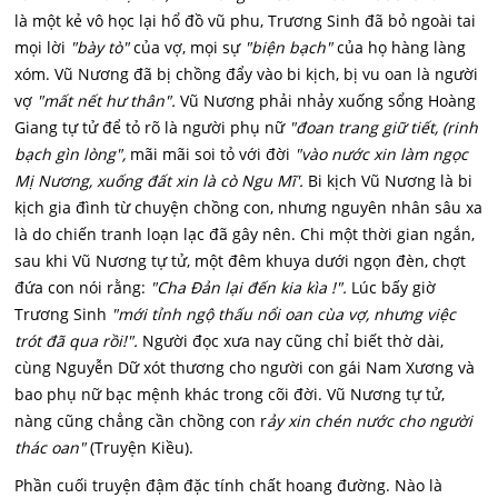
là một kẻ vô học lại hổ đồ vũ phu, Trương Sinh đã bỏ ngoài tai
mọi lời
"bày tò"
của vợ, mọi sự
"biện bạch"
của họ hàng làng
xóm. Vũ Nương đã bị chồng đẩy vào bi kịch, bị vu oan là người
vợ
"mất nết hư thân".
Vũ Nương phải nhảy xuống sổng Hoàng
Giang tự tử để tỏ rõ là người phụ nữ
"đoan trang giữ tiết, (rinh
bạch gìn lòng",
mãi mãi soi tỏ với đời
"vào nước xin làm ngọc
Mị Nương, xuống đất xin là cò Ngu Mĩ'.
Bi kịch Vũ Nương là bi
kịch gia đình từ chuyện chồng con, nhưng nguyên nhân sâu xa
là do chiến tranh loạn lạc đã gây nên. Chi một thời gian ngắn,
sau khi Vũ Nương tự tử, một đêm khuya dưới ngọn đèn, chợt
đứa con nói rằng:
"Cha Đản lại đến kia kìa !".
Lúc bấy giờ
Trương Sinh
"mới tỉnh ngộ thấu nổi oan cùa vợ, nhưng việc
trót đã qua rồi!".
Người đọc xưa nay cũng chỉ biết thờ dài,
cùng Nguyễn Dữ xót thương cho người con gái Nam Xương và
bao phụ nữ bạc mệnh khác trong cõi đời. Vũ Nương tự tử,
nàng cũng chẳng cần chồng con r
ảy xin chén nước cho người
thác oan"
(Truyện Kiều).
Phần cuối truyện đậm đặc tính chất hoang đường. Nào là