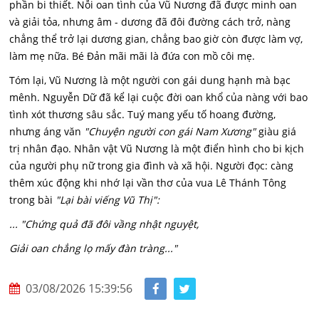
phần bi thiết. Nỗi oan tình của Vũ Nương đã được minh oan
và giải tỏa, nhưng âm - dương đã đôi đường cách trở, nàng
chẳng thể trở lại dương gian, chẳng bao giờ còn được làm vợ,
làm mẹ nữa. Bé Đản mãi mãi là đứa con mồ côi mẹ.
Tóm lại, Vũ Nương là một người con gái dung hạnh mà bạc
mênh. Nguyễn Dữ đã kể lại cuộc đời oan khổ của nàng với bao
tình xót thương sâu sắc. Tuý mang yếu tố hoang đường,
nhưng áng văn
"Chuyện người con gái Nam Xương"
giàu giá
trị nhân đạo. Nhân vật Vũ Nương là một điển hình cho bi kịch
của người phụ nữ trong gia đình và xã hội. Người đọc: càng
thêm xúc động khi nhớ lại vần thơ của vua Lê Thánh Tông
trong bài
"Lại bài viếng Vũ Thị":
... "Chứng quả đã đôi vầng nhật nguyệt,
Giải oan chẳng lọ mấy đàn tràng..."
03/08/2026 15:39:56