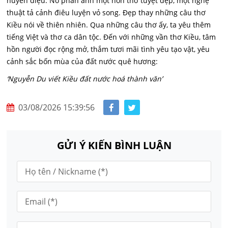
huyền diệu. Nó phản ánh một hồn thơ tuyệt đẹp, một nghệ
thuật tả cảnh điêu luyện vỏ song. Đẹp thay những câu thơ
Kiều nói về thiên nhiên. Qua những câu thơ ấy, ta yêu thêm
tiếng Việt và thơ ca dân tộc. Đến với những vần thơ Kiều, tâm
hồn người đọc rộng mở, thắm tươi mãi tình yêu tạo vật, yêu
cảnh sắc bốn mùa của đất nước quê hương:
‘Nguyễn Du viết Kiều đất nước hoá thành văn’
03/08/2026 15:39:56
GỬI Ý KIẾN BÌNH LUẬN