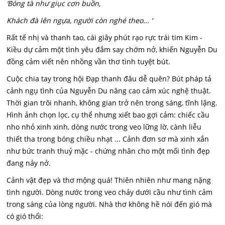
‘Bóng tà như giục cơn buồn,
Khách đà lên ngựa, người còn nghé theo... ‘
Rất tế nhị và thanh tao, cái giây phút rạo rực trái tim Kim -
Kiều dự cảm một tình yêu đắm say chớm nở, khiến Nguyễn Du
đồng cảm viết nên nhồng vần thơ tình tuyệt bút.
Cuộc chia tay trong hội Đạp thanh đâu dễ quên? Bút pháp tả
cảnh ngụ tình của Nguyễn Du nâng cao cảm xúc nghệ thuật.
Thời gian trôi nhanh, không gian trở nên trong sáng, tĩnh lặng.
Hình ảnh chọn lọc, cụ thể nhưng xiết bao gợi cảm: chiếc cầu
nho nhỏ xinh xinh, dòng nước trong veo lững lờ, cành liễu
thiết tha trong bóng chiều nhạt ... Cảnh đơn sơ mà xinh xắn
như bức tranh thuỷ mặc - chứng nhân cho một mối tình đẹp
đang nảy nở.
Cảnh vật đẹp và thơ mộng quá! Thiên nhiên như mang nặng
tình người. Dòng nước trong veo chảy dưới cầu như tình cảm
trong sáng của lòng người. Nhà thơ không hề nói đến gió mà
có gió thổi: