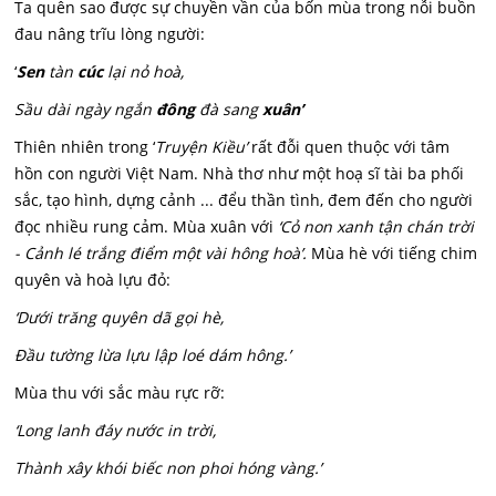
Ta quên sao được sự chuyền vần của bốn mùa trong nỗi buồn
đau nâng trĩu lòng người:
‘
Sen
tàn
cúc
lại nỏ hoà,
Sầu dài ngày ngắn
đông
đà sang
xuân’
Thiên nhiên trong ‘
Truyện Kiều’
rất đỗi quen thuộc với tâm
hồn con người Việt Nam. Nhà thơ như một hoạ sĩ tài ba phối
sắc, tạo hình, dựng cảnh ... đểu thần tình, đem đến cho người
đọc nhiều rung cảm. Mùa xuân với
‘Cỏ non xanh tận chán trời
- Cảnh lé trắng điểm một vài hông hoà’.
Mùa hè với tiếng chim
quyên và hoà lựu đỏ:
‘Dưới trăng quyên dã gọi hè,
Đầu tường lừa lựu lập loé dám hông.’
Mùa thu với sắc màu rực rỡ:
‘Long lanh đáy nước in trời,
Thành xây khói biếc non phoi hóng vàng.’