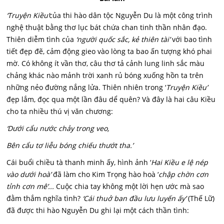
‘Truyện Kiều’
của thi hào dân tộc Nguyễn Du là một công trình
nghệ thuật bằng thơ lục bát chứa chan tinh thần nhân đạo.
Thiên diễm tình của
‘người quốc sắc, kẻ thiên tài’
với bao tình
tiết đẹp đẽ, cảm động gieo vào lòng ta bao ấn tượng khó phai
mờ. Có không ít vần thơ, câu thơ tả cảnh lung linh sắc màu
chảng khác nào mảnh trời xanh rủ bóng xuống hồn ta trên
những nẻo đường nắng lửa. Thiên nhiên trong ‘
Truyện Kiều’
đẹp lắm, đọc qua một lần đâu dể quên? Và đây là hai câu Kiều
cho ta nhiều thú vị văn chương:
‘Dưới cẩu nước chảy trong veo,
Bên cẩu tơ liễu bóng chiếu thướt tha.’
Cái buổi chiều tà thanh minh ấy, hình ảnh ‘
Hai Kiều e lệ nép
vào dưới hoà’
đã làm cho Kim Trọng hào hoà ‘
chập chờn cơn
tỉnh cơn mê’...
Cuộc chia tay không một lời hẹn ước mà sao
đằm thắm nghĩa tình?
‘Cái thuở ban đầu lưu luyến ấy’
(Thế Lữ)
đã được thi hào Nguyễn Du ghi lại một cách thần tình: