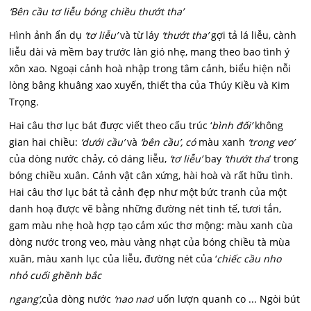
‘Bên cầu tơ liễu bóng chiều thướt tha’
Hình ảnh ẩn dụ
‘tơ liễu’
và từ láy
‘thướt tha’
gợi tả lá liễu, cành
liễu dài và mềm bay trước làn gió nhẹ, mang theo bao tình ý
xôn xao. Ngoại cảnh hoà nhập trong tâm cảnh, biểu hiện nỗi
lòng bâng khuâng xao xuyến, thiết tha của Thúy Kiều và Kim
Trọng.
Hai câu thơ lục bát được viết theo cấu trúc ‘
bình đối’
không
gian hai chiều:
‘dưới cầu’
và
‘bên cầu’, có
màu xanh
‘trong veo’
của dòng nước chảy, có dáng liễu,
‘tơ liễu’
bay
‘thướt tha
’ trong
bóng chiều xuân. Cảnh vật cân xứng, hài hoà và rất hữu tình.
Hai câu thơ lục bát tả cảnh đẹp như một bức tranh của một
danh hoạ được vẽ bằng những đường nét tinh tế, tươi tắn,
gam màu nhẹ hoà hợp tạo cảm xúc thơ mộng: màu xanh cùa
dòng nước trong veo, màu vàng nhạt của bóng chiều tà mùa
xuân, màu xanh lục của liễu, đường nét của ‘
chiếc cầu nho
nhỏ cuối ghềnh bắc
ngang’,
của dòng nước
‘nao nao
’ uốn lượn quanh co ... Ngòi bút