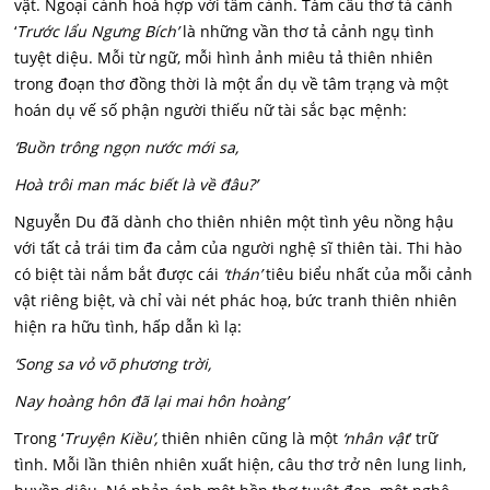
vật. Ngoại cảnh hoà hợp với tầm cảnh. Tám câu thơ tả cảnh
‘
Trước lẩu Ngưng Bích’
là những vần thơ tả cảnh ngụ tình
tuyệt diệu. Mỗi từ ngữ, mỗi hình ảnh miêu tả thiên nhiên
trong đoạn thơ đồng thời là một ẩn dụ về tâm trạng và một
hoán dụ vế số phận người thiếu nữ tài sắc bạc mệnh:
‘Buồn trông ngọn nước mới sa,
Hoà trôi man mác biết là về đâu?’
Nguyễn Du đã dành cho thiên nhiên một tình yêu nồng hậu
với tất cả trái tim đa cảm của người nghệ sĩ thiên tài. Thi hào
có biệt tài nắm bắt được cái
‘thán’
tiêu biểu nhất của mỗi cảnh
vật riêng biệt, và chỉ vài nét phác hoạ, bức tranh thiên nhiên
hiện ra hữu tình, hấp dẫn kì lạ:
‘Song sa vỏ võ phương trời,
Nay hoàng hôn đã lại mai hôn hoàng’
Trong ‘
Truyện Kiều’,
thiên nhiên cũng là một
‘nhân vật
’ trữ
tình. Mỗi lần thiên nhiên xuất hiện, câu thơ trở nên lung linh,