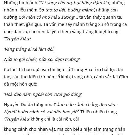
Những hình ảnh
‘Cát vàng cồn nọ, hụi hồng dặm kia’,
những
nhánh liễu mềm
‘Lơ thơ tơ liễu buông mành’,
những con
đường
‘Lối mòn cỏ nh0 màu sương’...
ta vẫn thấy quanh ta,
thân thiết, gần gũi. Ta vốn mê say mảnh trảng xứ sở trong ca
dao, dân ca, cho nên ta yêu thêm vầng trăng li biệt trong
‘
Truyện Kiều’:
‘Váng trăng ai xẻ làm đôi,
Nửa in gối chiếc, nửa soi dặm trường’
Có lúc thi hào dựa vào thi liệu cổ Trung Hoà rồi chắt lọc, tái
tạo, câu thơ Kiều trở nên cổ kính, trang nhã, cảnh sắc lại đậm
đà một hổn quê:
‘Hoà đào năm ngoái còn cười gió đông’
Nguyễn Du đã từng nói:
‘Cảnh nào cảnh chẳng đeo sầu -
Người buồn cảnh cố vui dâu hao giờ’.
Thiên nhiên trong
‘Truyện Kiều’
không chỉ là cái nền, cái
khung cảnh cho nhân vật, mà còn biểu hiện tâm trạng nhân