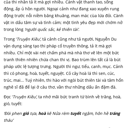
của thi nhân tả ít mà gợi nhiều. Cánh vặt thanh tao, sống
động, ấp ủ hồn người. Ngoại cảnh như đang xao xuyến rung
động trước nỗi niềm bâng khuâng, man mác cùa lứa đỏi. Cành
vật in dấu tâm sự và tình cảm; một tình yêu đẹp mới chớm nở
trong lòng
‘người quốc sắc, kẻ thiên tài’.
Trong ‘
Truyện Kiều’,
tả cảnh cũng như tả người, Nguyễn Du
vận dụng sáng tạo thi pháp cổ truyền thông, tả ít mà gợi
nhiều. Chỉ một vài nét chấm phá mà nhà thơ vẽ lên một bức
tranh thiên nhiên chứa chan thi vị. Bao trùm lên tất cả là bút
pháp ước lệ tượng trưng. Người thì ngư, tiểu, canh, mục. Cảnh
thì có phong, hoà, tuyết, nguyệt. Cỏ cây hoà lá thì sen, cúc,
trúc, mai... Tuý nhiên, thi hào với ngòi bút thiên tài và tâm hổn
nghê sĩ đã để lại ở câu thơ, vần thư những dấu ấn đậm đà.
Đọc ‘
Truyện Kiều’,
ta nhớ mãi bức tranh tứ bình về trăng, hoà,
gió, tuyết:
‘Đòi phen
gió
tựa,
hoà
kê Nửa rèm
tuyết
ngậm, hôn hề
tráng
tháu’