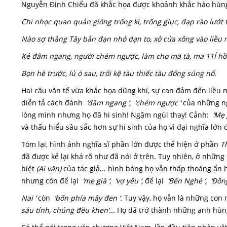
Nguyễn Đình Chiểu đã khắc họa được khoảnh khắc hào hùng 
Chi nhọc quan quản gióng trống kì, trống giục, đạp rào lướt 
Nào sợ thằng Tây bắn đạn nhỏ dạn to, xô cửa xông vào liều
Kẻ đâm ngang, người chém ngược, làm cho mã tà, ma 11Í hồ
Bọn hè trước, lủ ó sau, trối kệ tàu thiếc tàu đổng súng nổ.
Hai câu văn tế vừa khắc họa dũng khí, sự can đảm đến liều 
diễn tả cách đánh
‘đâm ngang ‘, ‘chém ngược ‘
của những ngư
lòng mình nhưng họ đã hi sinh! Ngậm ngùi thay! Cảnh:
‘Mẹ g
và thấu hiểu sâu sắc hơn sự hi sinh của họ vì đại nghĩa lớn
Tóm lại, hình ảnh nghĩa sĩ phần lớn được thể hiện ở phần
T
đã được kể lại khá rõ như đã nói ở trên. Tuy nhiên, ở những
biệt
(Ai vãn)
của tác giả... hình bóng họ vẫn thấp thoáng ẩn h
nhưng còn để lại
‘mẹ già ‘, ‘vợ yếu ‘,
để lại
‘Bến Nghé ‘, ‘Đồn
Nai ‘
còn
‘bốn phía mây đen ‘.
Tuy vậy, họ vẫn là những con
sáu tỉnh, chúng đều khen‘...
Họ đã trở thành những anh hùng