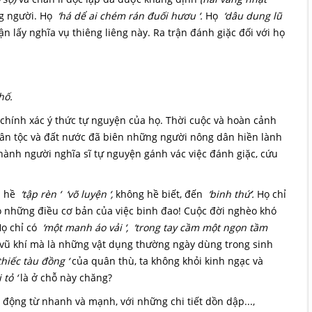
g người. Họ
‘há dể ai chém rán đuối hươu ‘.
Họ
‘dâu dung lũ
n lấy nghĩa vụ thiêng liêng này. Ra trận đánh giặc đối với họ
hố.
 chính xác ý thức tự nguyện của họ. Thời cuộc và hoàn cảnh
 dân tộc và đất nước đã biên những người nông dân hiền lành
hành người nghĩa sĩ tự nguyện gánh vác việc đánh giặc, cứu
 hề
‘tập rèn ‘ ‘võ luyện ‘,
không hề biết, đến
‘binh thứ’.
Họ chỉ
ho những điều cơ bản của việc binh đao! Cuộc đời nghèo khó
Họ chỉ có
‘một manh áo vải ‘, ‘trong tay cầm một ngọn tầm
vũ khí mà là những vật dụng thường ngày dùng trong sinh
thiếc tàu đồng ‘
của quân thù, ta không khỏi kinh ngạc và
tỏ ‘
là ở chỗ này chăng?
t động từ nhanh và mạnh, với những chi tiết dồn dập...,