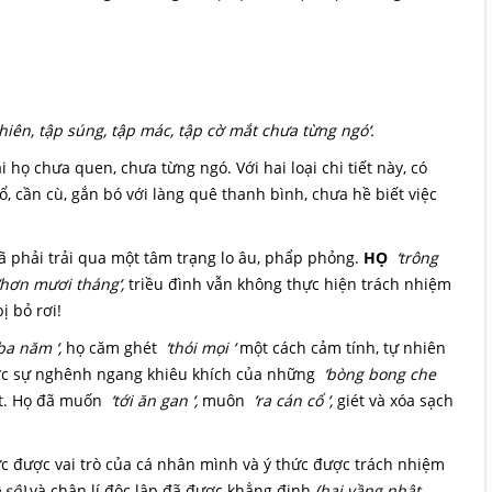
khiên, tập súng, tập mác, tập cờ mắt chưa từng ngó‘.
i họ chưa quen, chưa từng ngó. Với hai loại chi tiết này, có
, cần cù, gắn bó với làng quê thanh bình, chưa hề biết việc
 phải trải qua một tâm trạng lo âu, phẩp phỏng.
HỌ
‘trông
‘hơn mươi tháng‘,
triều đình vẫn không thực hiện trách nhiệm
ị bỏ rơi!
ba năm ‘,
họ căm ghét
‘thói mọi ‘
một cách cảm tính, tự nhiên
ớc sự nghênh ngang khiêu khích của những
‘bòng bong che
t. Họ đã muốn
‘tới ăn gan ‘,
muôn
‘ra cán cổ ‘,
giét và xóa sạch
hức được vai trò của cá nhân mình và ý thức được trách nhiệm
 sộ)
và chân lí độc lập đã được khẳng định
(hai vầng nhật