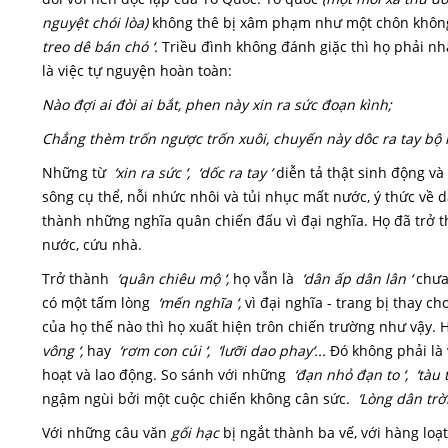
nguyệt chói lòa)
không thê bị xâm phạm như một chôn khôn
treo dê bán chó ‘.
Triều đình không đánh giặc thì họ phải nhậ
là việc tự nguyện hoàn toàn:
Nào đợi ai đòi ai bắt, phen này xin ra sức đoạn kình;
Chẳng thèm trốn ngược trốn xuôi, chuyến này dôc ra tay bộ 
Những từ
‘xin ra sức ‘, ‘dốc ra tay ‘
diễn tả thật sinh động và
sông cụ thể, nỗi nhức nhôi và tủi nhục mất nước, ý thức về
thành những nghĩa quân chiến đấu vì đại nghĩa. Họ đã trở t
nước, cứu nhà.
Trở thành
‘quân chiêu mộ ‘,
họ vẫn là
‘dân ấp dân lân ‘
chưa
có một tấm lòng
‘mến nghĩa ‘,
vì đại nghĩa - trang bị thay c
của họ thế nào thì họ xuất hiện trôn chiến trường như vậy. 
vông ‘,
hay
‘rơm con cúi ‘, ‘lưỡi dao phay‘...
Đó không phải là 
hoạt và lao động. So sánh với những
‘đạn nhỏ đạn to ‘, ‘tàu 
ngậm ngùi bởi một cuộc chiến không cân sức.
‘Lòng dân trời 
Với những câu văn
gối hạc
bị ngắt thành ba vế, với hàng loạ