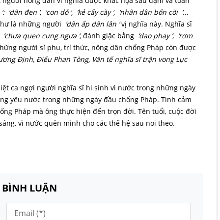
ật người nông dân vì nghĩa được khắc họa sâu đậm và toàn
‘: ‘dân đen ‘, ‘con dỏ ‘, ‘kẻ cấy cày ‘, ‘nhân dân bốn cõi ‘...
như là những người
‘dân ấp dân lân ‘
vị nghĩa này. Nghĩa sĩ
X
‘chưa quen cung ngựa ‘,
đánh giặc bằng
‘dao phay ‘, ‘rơm
ững người sĩ phu, trí thức, nông dân chống Pháp còn được
ương Định, Điếu Phan Tòng, Văn tế nghĩa sĩ trận vong Lục
ệt ca ngợi người nghĩa sĩ hi sinh vì nước trong những ngày
ng yêu nước trong những ngày đầu chống Pháp. Tình cảm
ng Pháp mà ông thực hiện đến trọn đời. Tên tuổi, cuộc đời
áng, vì nước quên mình cho các thế hệ sau noi theo.
N BÌNH LUẬN