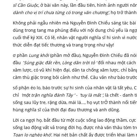
sĩ Cần Giuộc,
ở bài văn này, lần đầu tiên, hình ảnh người nô
dành cho vị trí chưa từng có trong văn chương‘,
họ trở thành 
Không phải ngẫu nhiên mà Nguyễn Đình Chiểu sáng tác bài và
dùng trong tang ma phúng điếu với nội dung chủ yếu là ng
cuối thế ký XIX. Có lẽ, nhân vật người nghĩa sĩ hi sinh vì nư
thức diễn đạt tiếc thương và trang trọng như vậy!
ơ phần
Lung khởi
(phần mở đầu), Nguyễn Đình Chiếu đã nói v
đầu ‘
S
úng giặc đất rền, Lòng dân trời tỏ ‘
đối nhau một cách h
xâm lược, có vũ khí hiện đại, dân ta chống xâm lược, chỉ bằ
căm thù giặc trong bôi cảnh như thế. Câu văn như báo trướ
số phận éo lo, báo trước sự hi sinh của nhân vật là tất yêu,
chỉ
‘một trận nghĩa đánh Tây ‘ - ‘tuy là mất ‘,
là chết - danh 
sống sau lũy tre, rặng dừa, mái lá..., họ vụt trỞ thành nổi t
hùng nghĩa sĩ của thời đại đau thương và anh dũng.
Lời ca ngợi họ, bắt đầu từ một cuộc sống lao động thầm, cự
sống lao động vất vả trong đời họ, được nhà văn thâu tóm t
Toan lo nghèo khó‘.
Hai nét bản chất ấy được triển khai làm 