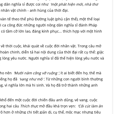
ng dân nghĩa sỉ được coi như
‘một phát hiện mới, nhà thơ
nhân vật chính - anh hùng của thời đại.
n tế theo thể phú Đường luật (phú cận thể), một thể loại
ợi ca công đức những người nông dân nghĩa sĩ đánh Pháp
ớc có tầm cỡ lớn lao, đáng kính phục... thích hợp với một hình
ề thời cuộc, khái quát về cuộc đời nhân vật. Trong câu mở
oàn chinh, diễn tả hai nội dung của thời đại rất cụ thể: giặc
ng lòng yêu nước. Người nghĩa sĩ đã thế hiện lòng yêu nước và
c
 Cho nên
‘Mười năm công vỡ ruộng ‘,
ít ai biết đến họ, thế mà
tiếng họ đã
‘vang như mõ ‘.
Từ những con người bình thường
iếng, vì nghĩa lớn mà hi sinh. Và họ đã trở thành những anh
c khổ đến một cuộc đời chiến đâu anh dũng, vẻ vang. cuộc
rong hai câu
Thích thực
mở đầu khá trọn vẹn:
‘Côi cút làm ăn
rõ hơn ở những chi tiết giản dị, cụ thể, mộc mạc nhưng tiêu