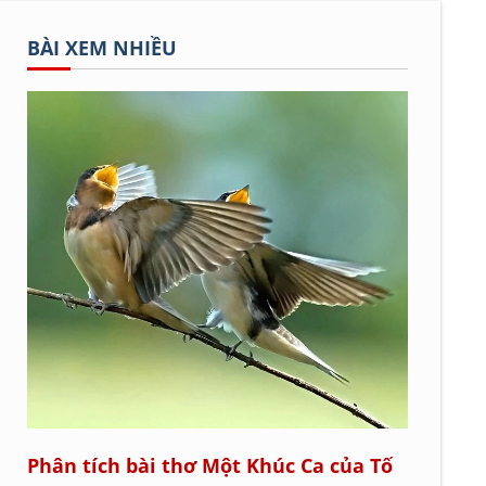
BÀI XEM NHIỀU
Phân tích bài thơ Một Khúc Ca của Tố