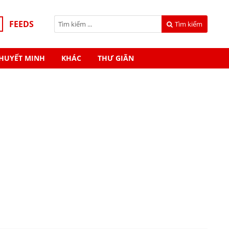
FEEDS
Tìm kiếm
HUYẾT MINH
KHÁC
THƯ GIÃN