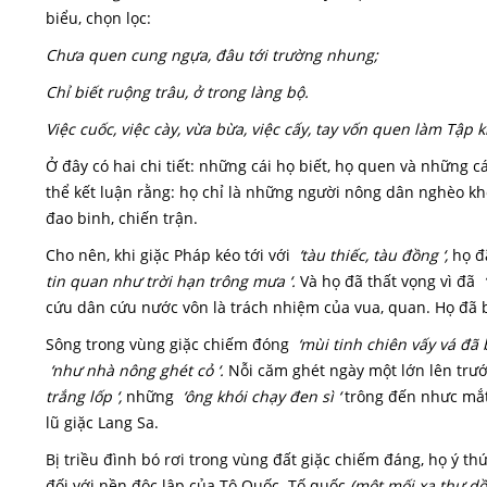
biểu, chọn lọc:
Chưa quen cung ngựa, đâu tới trường nhung;
Chỉ biết ruộng trâu, ở trong làng bộ.
Việc cuốc, việc cày, vừa bừa, việc cấy, tay vốn quen làm Tập 
Ở đây có hai chi tiết: những cái họ biết, họ quen và những cá
thể kết luận rằng: họ chỉ là những người nông dân nghèo khổ
đao binh, chiến trận.
Cho nên, khi giặc Pháp kéo tới với
‘tàu thiếc, tàu đồng ‘,
họ đã
tin quan như trời hạn trông mưa ‘.
Và họ đã thất vọng vì đã
cứu dân cứu nước vôn là trách nhiệm của vua, quan. Họ đã b
Sông trong vùng giặc chiếm đóng
‘mùi tinh chiên vấy vá đã 
‘như nhà nông ghét cỏ ‘.
Nỗi căm ghét ngày một lớn lên trư
trắng lốp ‘,
những
‘ông khói chạy đen sì ‘
trông đến nhưc mắ
lũ giặc Lang Sa.
Bị triều đình bó rơi trong vùng đất giặc chiếm đáng, họ ý t
đối với nền độc lập của Tô Quốc. Tố quốc
(một mối xa thư dồ