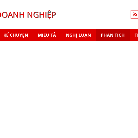
DOANH NGHIỆP
KỂ CHUYỆN
MIÊU TẢ
NGHỊ LUẬN
PHÂN TÍCH
T