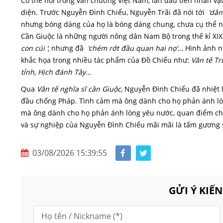
Có thể nói trong văn chương Việt Nam, lần đầu tiên nhân v
diện. Trước Nguyễn Đình Chiểu, Nguyễn Trãi đã nói tới
‘dân 
nhưng bóng dáng của họ là bóng dáng chung, chưa cụ thể 
Cần Giuộc là những người nông dân Nam Bộ trong thế kỉ XI
con cúi ‘,
nhưng đã
‘chém rớt đầu quan hai nọ‘...
Hình ảnh nh
khắc họa trong nhiều tác phẩm của Đồ Chiểu như:
Vãn tế Tr
tỉnh, Hịch đánh Tây...
Qua
Vãn tế nghĩa sĩ cần Giuộc,
Nguyễn Đình Chiểu đã nhiệt li
đầu chống Pháp. Tình cảm mà ông dành cho họ phản ánh lò
mà ông dành cho họ phản ánh lòng yêu nước, quan điểm chố
và sự nghiệp của Nguyễn Đình Chiểu mãi mãi là tấm gương s
03/08/2026 15:39:55
GỬI Ý KIẾ