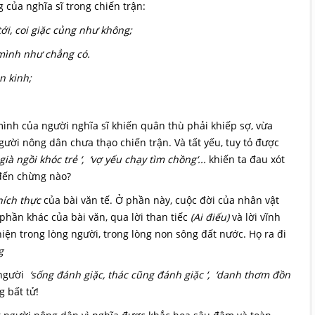
của nghĩa sĩ trong chiến trận:
tới, coi giặc củng như không;
 mình như chẳng có.
n kinh;
mình của người nghĩa sĩ khiến quân thù phải khiếp sợ, vừa
ời nông dân chưa thạo chiến trận. Và tất yếu, tuy tỏ được
ià ngồi khóc trẻ ‘, ‘vợ yếu chạy tìm chồng‘...
khiến ta đau xót
 đến chừng nào?
hích thực
của bài văn tế. Ở phần này, cuộc đời của nhân vật
 phần khác của bài văn, qua lời than tiếc
(Ai điếu)
và lời vĩnh
iện trong lòng người, trong lòng non sông đất nước. Họ ra đi
g
 người
‘sống đánh giặc, thác cũng đánh giặc ‘, ‘danh thơm đồn
 bất tử!