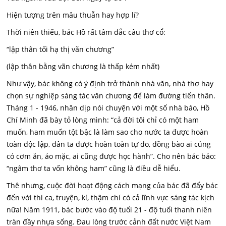
Hiện tượng trên mâu thuẫn hay hợp lí?
Thời niên thiếu, bác Hồ rất tâm đắc câu thơ cổ:
“lập thân tối hạ thị vãn chương”
(lập thân bằng vãn chương là thấp kém nhất)
Như vậy, bác không có ý định trở thành nhà văn, nhà thơ hay
chọn sự nghiệp sáng tác văn chương để làm đường tiến thân.
Tháng 1 - 1946, nhân dịp nói chuyện với một số nhà báo, Hồ
Chí Minh đã bày tỏ lòng mình: “cả đời tôi chỉ có một ham
muốn, ham muốn tột bậc là làm sao cho nước ta được hoàn
toàn độc lập, dân ta được hoàn toàn tự do, đồng bào ai củng
có cơm ăn, áo mặc, ai cũng được học hành”. Cho nên bác bảo:
“ngâm thơ ta vốn không ham” cũng là điều dễ hiểu.
Thê nhưng, cuộc đời hoạt động cách mạng của bác đã đẩy bác
đến với thi ca, truyện, kí, thậm chí có cả lĩnh vực sáng tác kịch
nữa! Năm 1911, bác bước vào độ tuổi 21 - độ tuổi thanh niên
tràn đầy nhựa sống. Đau lòng trước cảnh đất nước Việt Nam