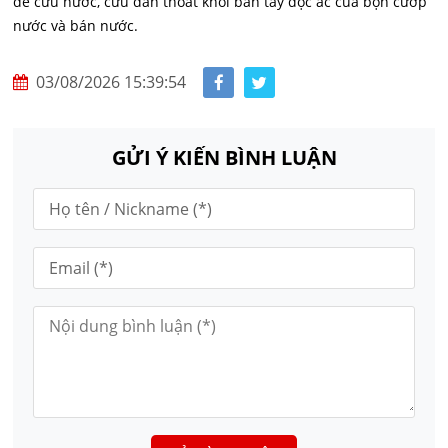
để cứu nước, cứu dân thoát khỏi bàn tay độc ác của bọn cướp
nước và bán nước.
03/08/2026 15:39:54
GỬI Ý KIẾN BÌNH LUẬN