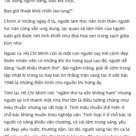
Tấc bóng nghìn vàng, đau xót thực,
Bao giờ thoát khỏi chốn lao lung?”.
Chính vì những ngày ở tù, người làm thơ, nên tinh thần người
lúc nào cũng vẫn ung dung, lạc quan và tâm hồn của người
luôn giữ được nét tinh khiết như đoá hoa sen trong sạch giữa
bùn nhơ.
Ngoài ra, Hồ Chí Minh còn là một con người say mê cảnh đẹp
thiên nhiên nên có những khi thi hứng quá cao độ, người dễ
dàng “xuất khẩu thành thơ”. Bài ngắm trăng, giải đi sớm trong
tập nhật kí trong tù hay bài tin thắng trận sáng tác ở việt bắc
1948 là những điển hình cho nguồn thi hứng ấy.
Tóm lại, Hồ Chí Minh nói: “ngâm thơ ta vốn không ham” nhưng
người lại trở thành một nhà thơ lớn là điều tưởng chừng như
mâu thuẫn nhưng lại rất hợp lí. Tính mâu thuẫn thể hiện ở
chỗ bác không muốn theo nghiệp văn. Tính hợp lí ở chỗ bác là
người có năng khiếu văn chương, có cái tâm trong sáng, yêu
cái đẹp, yêu nước, thương dân. Do đó, người sáng tác thi ca là