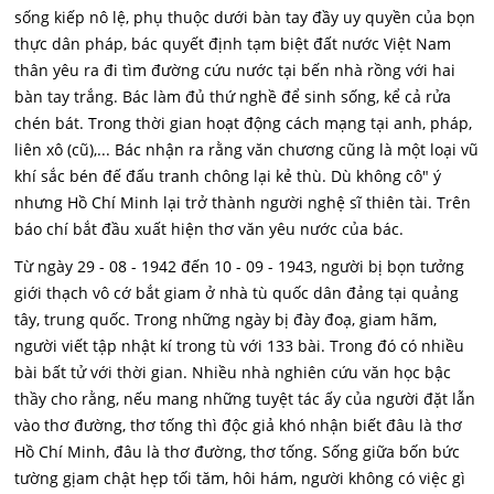
sống kiếp nô lệ, phụ thuộc dưới bàn tay đầy uy quyền của bọn
thực dân pháp, bác quyết định tạm biệt đất nước Việt Nam
thân yêu ra đi tìm đường cứu nước tại bến nhà rồng với hai
bàn tay trắng. Bác làm đủ thứ nghề để sinh sống, kể cả rửa
chén bát. Trong thời gian hoạt động cách mạng tại anh, pháp,
liên xô (cũ),... Bác nhận ra rằng văn chương cũng là một loại vũ
khí sắc bén đế đấu tranh chông lại kẻ thù. Dù không cô" ý
nhưng Hồ Chí Minh lại trở thành người nghệ sĩ thiên tài. Trên
báo chí bắt đầu xuất hiện thơ văn yêu nước của bác.
Từ ngày 29 - 08 - 1942 đến 10 - 09 - 1943, người bị bọn tưởng
giới thạch vô cớ bắt giam ở nhà tù quốc dân đảng tại quảng
tây, trung quốc. Trong những ngày bị đày đoạ, giam hãm,
người viết tập nhật kí trong tù với 133 bài. Trong đó có nhiều
bài bất tử với thời gian. Nhiều nhà nghiên cứu văn học bậc
thầy cho rằng, nếu mang những tuyệt tác ấy của người đặt lẫn
vào thơ đường, thơ tống thì độc giả khó nhận biết đâu là thơ
Hồ Chí Minh, đâu là thơ đường, thơ tống. Sống giữa bốn bức
tường gịam chật hẹp tối tăm, hôi hám, người không có việc gì