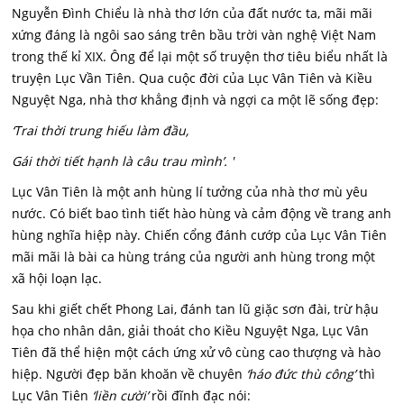
Nguyễn Đình Chiểu là nhà thơ lớn của đất nước ta, mãi mãi
xứng đáng là ngôi sao sáng trên bầu trời vàn nghệ Việt Nam
trong thế kỉ XIX. Ông để lại một số truyện thơ tiêu biểu nhất là
truyện Lục Vần Tiên. Qua cuộc đời của Lục Vân Tiên và Kiều
Nguyệt Nga, nhà thơ khẳng định và ngợi ca một lẽ sống đẹp:
‘Trai thời trung hiếu làm đầu,
Gái thời tiết hạnh là câu trau mình’. '
Lục Vân Tiên là một anh hùng lí tưởng của nhà thơ mù yêu
nước. Có biết bao tình tiết hào hùng và cảm động về trang anh
hùng nghĩa hiệp này. Chiến cổng đánh cướp của Lục Vân Tiên
mãi mãi là bài ca hùng tráng của người anh hùng trong một
xã hội loạn lạc.
Sau khi giết chết Phong Lai, đánh tan lũ giặc sơn đài, trừ hậu
họa cho nhân dân, giải thoát cho Kiều Nguyệt Nga, Lục Vân
Tiên đã thể hiện một cách ứng xử vô cùng cao thượng và hào
hiệp. Người đẹp băn khoăn về chuyên
‘háo đức thù công’
thì
Lục Vân Tiên
‘liền cười’
rồi đĩnh đạc nói: