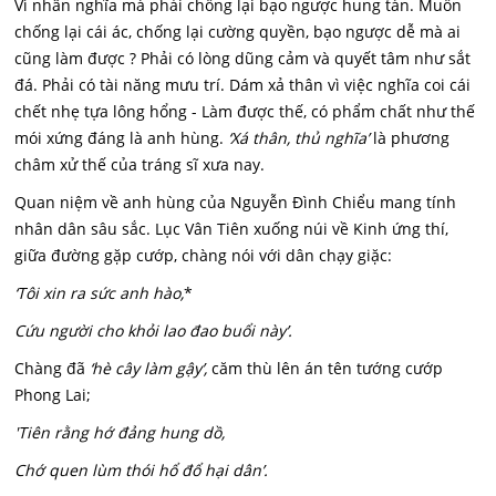
Vì nhân nghĩa mà phải chống lại bạo ngược hung tàn. Muốn
chống lại cái ác, chống lại cường quyền, bạo ngược dễ mà ai
cũng làm được ? Phải có lòng dũng cảm và quyết tâm như sắt
đá. Phải có tài năng mưu trí. Dám xả thân vì việc nghĩa coi cái
chết nhẹ tựa lông hổng - Làm được thế, có phẩm chất như thế
mói xứng đáng là anh hùng.
‘Xá thân, thủ nghĩa’
là phương
châm xử thế của tráng sĩ xưa nay.
Quan niệm về anh hùng của Nguyễn Đình Chiểu mang tính
nhân dân sâu sắc. Lục Vân Tiên xuống núi về Kinh ứng thí,
giữa đường gặp cướp, chàng nói với dân chạy giặc:
‘Tôi xin ra sức anh hào,
*
Cứu người cho khỏi lao đao buổi này’.
Chàng đã
‘hè cây làm gậy’,
căm thù lên án tên tướng cướp
Phong Lai;
'Tiên rằng hớ đảng hung dồ,
Chớ quen lùm thói hổ đổ hại dân’.