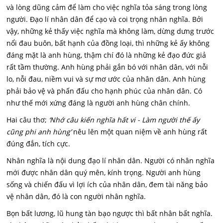
và lòng dũng cảm để làm cho việc nghĩa tỏa sáng trong lòng
người. Đạo lí nhân dân để cạo và coi trọng nhân nghĩa. Bởi
vậy, những kẻ thấy việc nghĩa mà không làm, dừng dưng trước
nổi đau buôn, bất hạnh của đồng loại, thì những kẻ ấy không
đáng mặt là anh hùng, thậm chí đó là những kẻ đạo đức giả
rất tầm thường. Anh hùng phải gắn bó với nhân dân, với nỗi
lo, nỗi đau, niềm vui và sự mơ ước của nhân dân. Anh hùng
phải bảo vệ và phấn đấu cho hạnh phúc của nhân dân. Có
như thế mới xứng đáng là người anh hùng chân chính.
Hai câu thơ;
‘Nhớ câu kiến nghĩa hất vi - Làm người thế ấy
cũng phi anh hùng’
nêu lên một quan niệm về anh hùng rất
đúng đắn, tích cực.
Nhân nghĩa là nội dung đạo lí nhân dân. Người có nhân nghĩa
mới được nhân dân quý mên, kính trọng. Người anh hùng
sống và chiến đấu vì lợi ích của nhân dân, đem tài năng bảo
vệ nhân dân, đó là con người nhân nghĩa.
Bọn bất lương, lũ hung tàn bạo ngược thì bất nhân bất nghĩa.