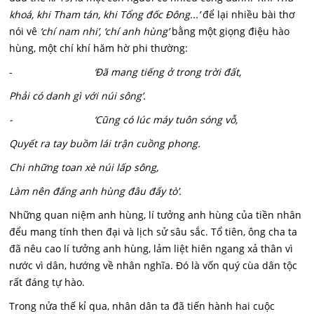
khoá, khi Tham tán, khi Tổng đốc Đông...’
để lại nhiều bài thơ
nói vê
‘chí nam nhi’, ‘chí anh hùng’
bằng một giọng điệu hào
hùng, một chí khí hăm hờ phi thường:
-
‘Đã mang tiếng ở trong trời đất,
Phải có danh gì với núi sông’.
- ‘Cũng có lúc máy tuôn sóng vỗ,
Quyết ra tay buồm lái trận cuồng phong.
Chi những toan xè núi lấp sông,
Làm nên đấng anh hùng đâu đấy tò’.
Những quan niệm anh hùng, lí tưởng anh hùng của tiền nhân
đểu mang tính then đại và lịch sử sâu sắc. Tổ tiên, ông cha ta
đã nêu cao lí tưởng anh hùng, lảm liệt hiên ngang xả thân vì
nước vì dân, hướng về nhân nghĩa. Đó là vốn quý cùa dân tộc
rất đáng tự hào.
Trong nửa thế kỉ qua, nhân dân ta đã tiến hành hai cuộc