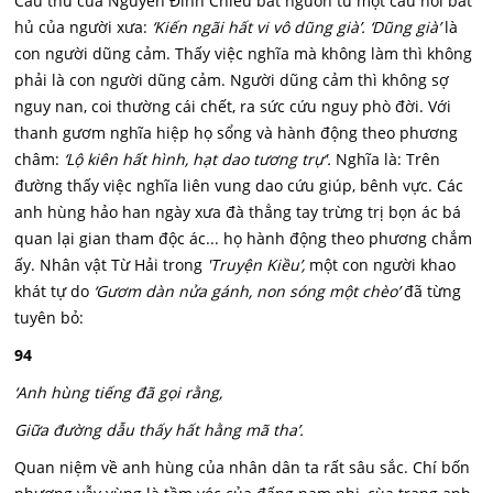
Câu thư của Nguyễn Đinh Chiểu bắt nguồn từ một câu nói bất
hủ của người xưa:
‘Kiến ngãi hất vi vô dũng già’. ‘Dũng già’
là
con người dũng cảm. Thấy việc nghĩa mà không làm thì không
phải là con người dũng cảm. Người dũng cảm thì không sợ
nguy nan, coi thường cái chết, ra sức cứu nguy phò đời. Với
thanh gươm nghĩa hiệp họ sổng và hành động theo phương
châm:
‘Lộ kiên hất hình, hạt dao tương trự'.
Nghĩa là: Trên
đường thấy việc nghĩa liên vung dao cứu giúp, bênh vực. Các
anh hùng hảo han ngày xưa đà thẳng tay trừng trị bọn ác bá
quan lại gian tham độc ác... họ hành động theo phương chắm
ấy. Nhân vật Từ Hải trong
'Truyện Kiều’,
một con người khao
khát tự do
‘Gươm dàn nửa gánh, non sóng một chèo’
đã từng
tuyên bỏ:
94
‘Anh hùng tiếng đã gọi rằng,
Giữa đường dẫu thấy hất hằng mã tha’.
Quan niệm về anh hùng của nhân dân ta rất sâu sắc. Chí bốn