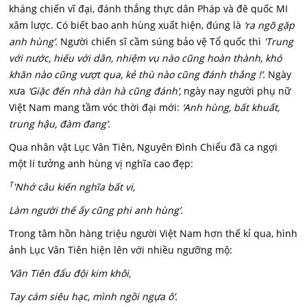
kháng chiến vĩ đại, đánh thắng thực dân Pháp và đê quốc MI
xâm lược. Có biết bao anh hùng xuất hiện, đúng là
‘ra ngõ gặp
anh hùng’.
Người chiến sĩ cầm súng bảo vệ Tổ quốc thì
'Trung
với nước, hiếu với dân, nhiệm vụ nào cũng hoàn thành, khó
khăn nào cũng vượt qua, kẻ thù nào cũng đánh thắng !’.
Ngày
xưa
‘Giặc đến nhà dàn hà cũng đánh’,
ngày nay người phụ nữ
Việt Nam mang tầm vóc thời đại mới:
‘Anh hùng, bất khuất,
trung hậu, đàm đang’.
Qua nhân vật Lục Vân Tiên, Nguyên Đình Chiểu đã ca ngợi
một lí tưởng anh hùng vị nghĩa cao đẹp:
T
'Nhớ câu kiến nghĩa bất vi,
Làm người thế ấy cũng phi anh hùng’.
Trong tâm hồn hàng triệu người Việt Nam hơn thế kỉ qua, hình
ảnh Lục Vân Tiên hiện lên với nhiều ngưỡng mộ:
‘Vân Tiên đẩu đội kim khôi,
Tay cám siêu hạc, mình ngồi ngựa ô’.