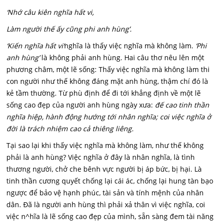
‘Nhớ câu kiên nghĩa hất vi,
Làm người thế ấy cũng phi anh hùng’.
‘Kiến nghĩa hất vi’
nghĩa là thấy việc nghĩa mà không làm.
‘Phi
anh hùng’
là không phải anh hùng. Hai câu thơ nêu lên một
phương châm, một lẽ sống: Thấy việc nghĩa mà không làm thi
con người như thế không đáng mặt anh hùng, thậm chí đó là
kẻ tầm thường. Từ phù định để đi tới khẳng định về một lẽ
sống cao đẹp của người anh hùng ngày xưa:
đế cao tinh thần
nghĩa hiệp, hành động hướng tới nhân nghĩa; coi việc nghĩa ở
đời là trách nhiệm cao cả thiêng liêng.
Tại sao lại khi thấy việc nghĩa mà không làm, như thế không
phải là anh hùng? Việc nghĩa ở đây là nhân nghĩa, là tình
thương người, chở che bênh vực người bị áp bức, bị hại. Là
tinh thần cương quyết chống lại cái ác, chống lại hung tàn bạo
ngược để bảo vệ hạnh phúc, tài sản và tính mệnh của nhân
dân. Đã là người anh hùng thì phải xả thân vì việc nghĩa, coi
việc n^hĩa là lẽ sống cao đẹp của mình, sẵn sàng đem tài năng