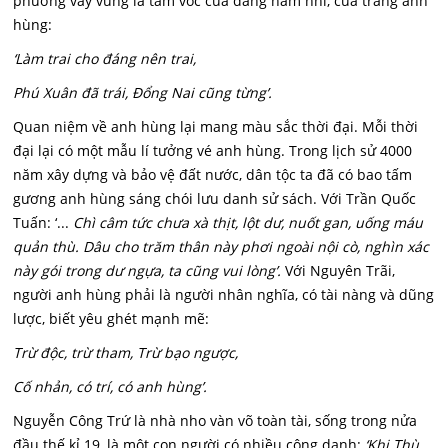
phương vẫy vùng là tầm vóc của đấng nam nhi, cùa trang anh
hùng:
‘Làm trai cho đáng nên trai,
Phú Xuân đã trái, Đổng Nai cũng từng’.
Quan niệm về anh hùng lại mang màu sắc thời đại. Mỗi thời
đại lại có một mẫu lí tưởng vé anh hùng. Trong lịch sử 4000
năm xây dựng và bảo vệ đất nước, dân tộc ta đã có bao tấm
gương anh hùng sáng chói lưu danh sử sách. Với Trần Quốc
Tuấn: ‘...
Chì câm tức chưa xà thịt, lột dư, nuốt gan, uống máu
quản thù. Dâu cho trăm thân này phơi ngoài nội cò, nghìn xác
này gói trong dư ngựa, ta cũng vui lòng’.
Với Nguyên Trãi,
người anh hùng phải là người nhân nghĩa, có tài nàng và dũng
lược, biết yêu ghét mạnh mẽ:
Trừ độc, trừ tham, Trừ bạo ngược,
Cố nhản, có trí, có anh hùng’.
Nguyễn Công Trứ là nhà nho vàn võ toàn tài, sống trong nửa
đầu thế kỉ 19, là một con người có nhiều công danh:
‘Khi Thù