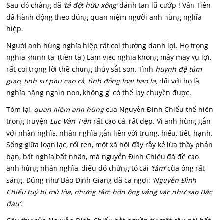
Sau đó chàng đã
‘tả đột hữu xông’
đánh tan lũ cướp ! Vân Tiên
đã hành động theo đúng quan niệm người anh hùng nghĩa
hiệp.
Người anh hùng nghĩa hiệp rất coi thường danh lợi. Họ trọng
nghĩa khinh tài (tiền tài) Làm việc nghĩa không mảy may vụ lợi,
rất coi trọng lời thề chung thủy sắt son. Tình
huynh đệ túm
giao, tinh sư phụ cao cả, tình đổng loại bao la,
đối với họ là
nghĩa nặng nghìn non, không gì có thể lay chuyền được.
Tóm lại,
quan niệm anh hùng
cùa Nguyễn Đình Chiểu thể hiên
trong truyện
Lục Vàn Tiên
rất cao cả, rất đẹp. Vì anh hùng gắn
với nhân nghĩa, nhân nghĩa gắn liền với trung, hiếu, tiết, hạnh.
Sống giữa loạn lạc, rối ren, một xã hội đầy rẫy kẻ lừa thầy phản
bạn, bất nghĩa bất nhân, mà nguyễn Đình Chiểu đã đề cao
anh hùng nhân nghĩa, điểu đó chứng tỏ cái
‘tâm’
cùa ông rất
sáng. Đúng như Bảo Định Giang đã ca ngợi:
‘Nguyễn Đình
Chiểu tuý bị mù lòa, nhưng tâm hồn ông vảng vặc như sao Bắc
đau’.