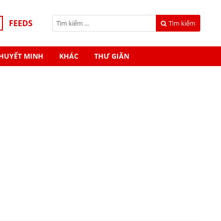
FEEDS
Tìm kiếm
HUYẾT MINH
KHÁC
THƯ GIÃN