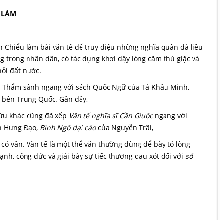
 LÀM
h Chiểu làm bài văn tê để truy điệu những nghĩa quân đà liều
ng trong nhân dân, có tác dụng khơi dậy lòng căm thù giặc và
hỏi đất nước.
 Thẩm sánh ngang với sách Quốc Ngữ của Tả Khâu Minh,
 bên Trung Quốc. Gần đây,
ứu khác cũng đã xếp
Văn tế nghĩa sĩ Cần Giuộc
ngang với
n Hưng Đạo,
Bình Ngô dại cáo
của Nguyễn Trãi,
i, có vần. Văn tế là một thể văn thường dùng để bày tỏ lòng
nh, công đức và giải bày sự tiếc thương đau xót đối với
số