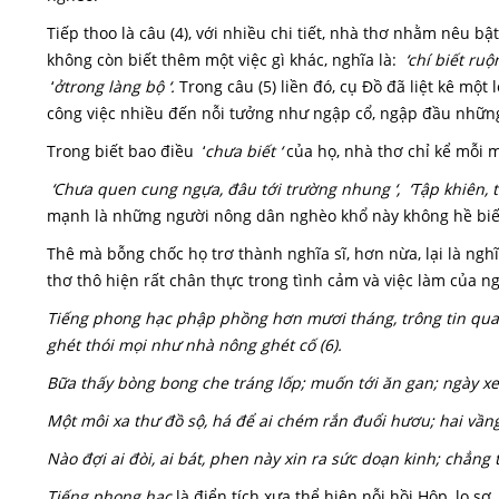
Tiếp thoo là câu (4), với nhiều chi tiết, nhà thơ nhằm nêu bậ
không còn biết thêm một việc gì khác, nghĩa là:
‘chí biết ruộn
‘
ở
trong làng bộ ‘.
Trong câu (5) liền đó, cụ Đồ đã liệt kê một
công việc nhiều đến nỗi tưởng như ngập cổ, ngập đầu nhữn
Trong biết bao điều ‘
c
hưa biết ‘
của họ, nhà thơ chỉ kể mỗi m
‘Chưa quen cung ngựa, đâu tới trường nhung ‘, ‘Tập khiên, tậ
mạnh là những người nông dân nghèo khổ này không hề biết v
Thê mà bỗng chốc họ trơ thành nghĩa sĩ, hơn nừa, lại là ngh
thơ thô hiện rất chân thực trong tình cảm và việc làm của n
Tiếng phong hạc phập phồng hơn mươi tháng, trông tin quan
ghét thói mọi như nhà nông ghét cố (6).
Bữa thấy bòng bong che tráng lốp; muốn tới ăn gan; ngày xe
Một môi xa thư đồ sộ, há để ai chém rắn đuổi hươu; hai vầng 
Nào đợi ai đòi, ai bát, phen này xin ra sức doạn kinh; chẳng 
Tiếng phong hạc
là điển tích xưa thể hiện nỗi hồi Hộp, lo s