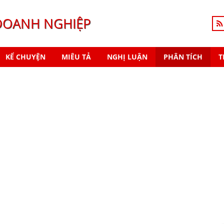
DOANH NGHIỆP
KỂ CHUYỆN
MIÊU TẢ
NGHỊ LUẬN
PHÂN TÍCH
T