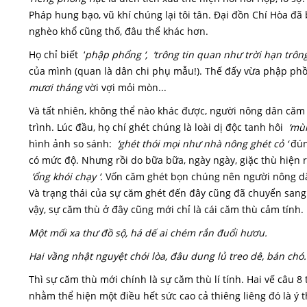
Pháp hung bạo, vũ khí chúng lại tôi tân. Đại đồn Chí Hòa đã
nghèo khổ cũng thố, đâu thể khác hơn.
Họ chỉ biết ‘
p
hập phổng ‘, ‘trông tin quan như trời hạn trôn
của mình (quan là dân chi phụ mẫu!). Thế đấy vừa phập ph
mươi tháng
vời vợi mỏi mòn...
Và tất nhiên, không thể nào khác được, người nông dân că
trình. Lúc đầu, họ chí ghét chúng là loài dị độc tanh hôi
‘mùi
hình ảnh so sánh:
‘ghét thói mọi như nhà nông ghét cỏ ‘
đúng
có mức độ. Nhưng rồi do bữa bữa, ngày ngày, giặc thù hiện
‘ổng khói chạy ‘.
Vốn căm ghét bọn chúng nên người nông dâ
Và trạng thái của sự căm ghét đến đây cũng đã chuyển sang
vậy, sự căm thù ở đây cũng mới chỉ là cái căm thù cảm tính.
Một mối xa thư đồ sộ, há dế ai chém rắn đuổi hươu.
Hai vầng nhật nguyệt chói lòa, đâu dung lủ treo dê, bán chó.
Thì sự căm thù mới chính là sự căm thù lí tính. Hai vế câu 8 
nhằm thể hiện một điều hết sức cao cả thiêng liêng đó là ý 