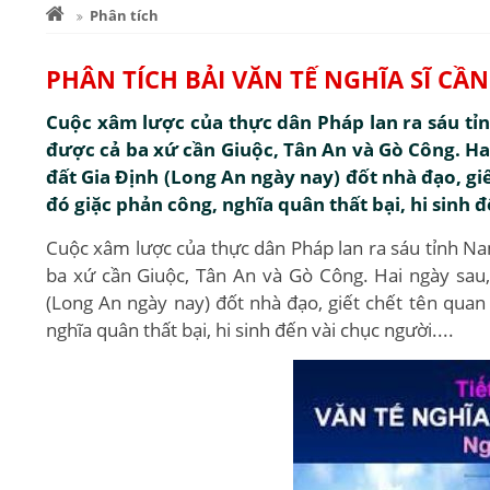
Phân tích
PHÂN TÍCH BẢI VĂN TẾ NGHĨA SĨ CẦ
Cuộc xâm lược của thực dân Pháp lan ra sáu tỉ
được cả ba xứ cần Giuộc, Tân An và Gò Công. Hai
đất Gia Định (Long An ngày nay) đốt nhà đạo, giế
đó giặc phản công, nghĩa quân thất bại, hi sinh đ
Cuộc xâm lược của thực dân Pháp lan ra sáu tỉnh N
ba xứ cần Giuộc, Tân An và Gò Công. Hai ngày sau,
(Long An ngày nay) đốt nhà đạo, giết chết tên quan 
nghĩa quân thất bại, hi sinh đến vài chục người....