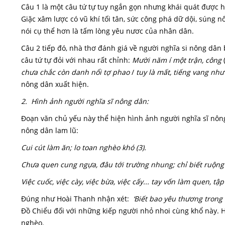
Câu 1 là một câu tứ tự tuy ngắn gọn nhưng khái quát được ha
Giặc xâm lược có vũ khí tối tân, sức công phá dữ dội, súng 
nói cụ thể hơn là tấm lòng yêu nươc của nhân dân.
Câu 2 tiếp đó, nhà thơ đánh giá về người nghĩa si nông dân 
câu tứ tự đỏi với nhau rất chỉnh:
Mười năm í một trận, công
(
chưa chắc còn danh nổi tợ phao
/
tuy là mất, tiếng vang nh
nông dân xuất hiện.
2. Hình ảnh người nghĩa sĩ nông dân:
Đoạn văn chủ yếu này thể hiện hình ảnh người nghĩa sĩ nôn
nông dân lam lũ:
Cui cút làm ăn; lo toan nghèo khó (3).
Chưa quen cung ngựa, đâu tới trường nhung; chỉ biết ruộng t
Việc cuốc, việc cày, việc bừa, việc cấy... tay vốn làm quen, tậ
Đúng như Hoài Thanh nhận xét:
‘Biết bao yêu thương trong m
Đồ Chiểu đối với những kiếp người nhỏ nhoi cùng khổ này. 
nghèo.