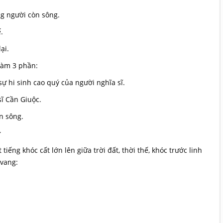
ng người còn sông.
.
ại.
 làm 3 phần:
sự hi sinh cao quý của người nghĩa sĩ.
sĩ Cần Giuộc.
n sông.
:
tiếng khóc cất lớn lên giữa trời đất, thời thế, khóc trước linh
 vang: