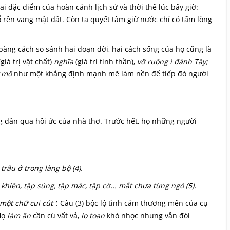
i đặc điểm của hoàn cảnh lịch sử và thời thế lúc bấy giờ:
nổ rền vang mật đất. Còn ta quyết tâm giữ nước chỉ có tấm lòng
bàng cách so sánh hai đoạn đời, hai cách sống của họ cũng là
giá trị vật chất)
nghĩa
(giá tri tinh thần),
vỡ ruộng i đánh Tây;
ư mõ
như một khẳng định mạnh mẽ làm nền để tiếp đó người
g dân qua hồi ức của nhà thơ. Trước hết, họ những người
râu ở trong làng bộ (4).
p khiên, tập súng, tập mác, tập cờ... mắt chưa từng ngó (5).
ột chữ cui cút ‘.
Câu (3) bộc lộ tình cảm thương mến của cụ
Họ
làm ăn
cần cù vất vả,
lo toan
khó nhọc nhưng vẫn đói