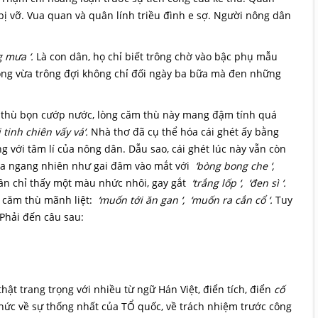
 bị vỡ. Vua quan và quân lính triều đình e sợ. Người nông dân
g mưa ‘.
Là con dân, họ chỉ biết trông chờ vào bậc phụ mẫu
ồng vừa trông đợi không chỉ đối ngày ba bữa mà đen những
m thù bọn cướp nước, lòng căm thù này mang đậm tính quá
 tinh chiên vấy vá‘.
Nhà thơ đã cụ thể hóa cái ghét ấy bằng
 với tâm lí của nông dân. Dẫu sao, cái ghét lúc này vẫn còn
 ra ngang nhiên như gai đâm vào mắt với
‘bòng bong che ‘,
n chỉ thấy một màu nhức nhôi, gay gắt
‘trắng lốp ‘, ‘đen sì ‘.
 căm thù mãnh liệt:
‘muốn tới ăn gan ‘, ‘muốn ra cắn cổ ‘.
Tuy
 Phải đến câu sau:
thật trang trọng với nhiều từ ngữ Hán Việt, điển tích, điển
cố
thức về sự thống nhất của TỔ quốc, về trách nhiệm trước công