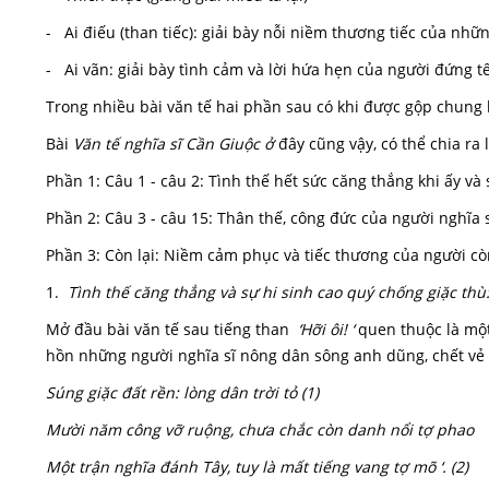
- Ai điếu (than tiếc): giải bày nỗi niềm thương tiếc của nhữ
- Ai vãn: giải bày tình cảm và lời hứa hẹn của người đứng tế
Trong nhiều bài văn tế hai phần sau có khi được gộp chung l
Bài
Văn tế nghĩa sĩ Cần Giuộc ở
đây cũng vậy, có thể chia ra
Phần 1: Câu 1 - câu 2: Tình thế hết sức căng thắng khi ấy và 
Phần 2: Câu 3 - câu 15: Thân thế, công đức của người nghĩa 
Phần 3: Còn lại: Niềm cảm phục và tiếc thương của người cò
1.
Tình thế căng thẳng và sự hi sinh cao quý chống giặc thù
Mở đầu bài văn tế sau tiếng than
‘Hỡi ôi! ‘
quen thuộc là một 
hồn những người nghĩa sĩ nông dân sông anh dũng, chết vẻ
Súng giặc đất rền: lòng dân trời tỏ (1)
Mười năm công vỡ ruộng, chưa chắc còn danh nổi tợ phao
Một trận nghĩa đánh Tây, tuy là mất tiếng vang tợ mõ ‘. (2)