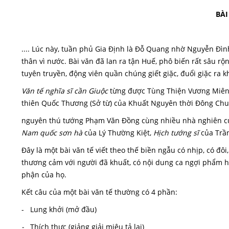
BÀI
.... Lúc này, tuần phủ Gia Định là Đỗ Quang nhờ Nguyễn Đìn
thân vì nước. Bài văn đã lan ra tận Huế, phô biến rất sâu rộ
tuyên truyền, động viên quần chúng giết giặc, đuổi giặc ra k
Văn tế nghĩa sĩ cần Giuộc
từng được Tùng Thiện Vương Miên
thiên Quốc Thương (Sở từ) của Khuất Nguyên thời Đông Chu
nguyên thú tướng Phạm Văn Đồng cùng nhiều nhà nghiên c
Nam quốc sơn hà
của Lý Thường Kiệt,
Hịch tướng sĩ
của Trầ
Đây là một bài văn tế viết theo thế biền ngẫu có nhịp, có đô
thương cảm với người đã khuất, có nội dung ca ngợi phẩm hạ
phận của họ.
Kết câu của một bài văn tế thường có 4 phần:
- Lung khởi (mở đầu)
-
Thích thực (giảng giải miêu tả lại)