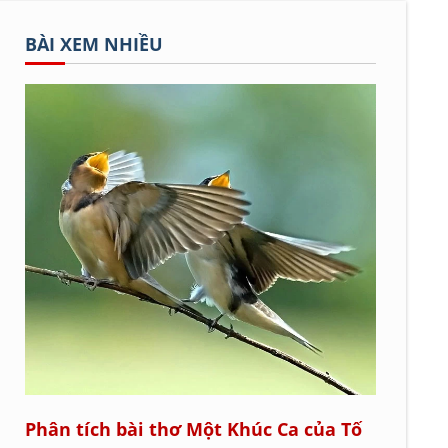
BÀI XEM NHIỀU
Phân tích bài thơ Một Khúc Ca của Tố