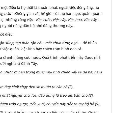
t một điều là họ thật là thuần phát, ngoài việc đồng áng, họ
g trâu ‘.
Không gian và thế giới của họ hạn hẹp, quẩn quanh
 loạt những công việc:
việc cuốc, việc cày, việc bừa, việc cấy...
g người nông dân bó nhỏ đáng thương này.
ột điều:
p súng, tập mác, tập cờ... mắt chưa từng ngó... ‘
để nhân
iệc quân, việc lính hay chiên trận binh đao cả.
ĩa sĩ anh hùng cứu nước. Quá trình phát triển này được nhà
gười nghĩa sĩ đánh Tây:
 như trời hạn trông mưa; mùi tinh chiền vấy vá đã ba. năm,
m ống khói chạy đen si; muôn ra cắn cô (7).
nhật nguyệt chói lòa, dâu dung lũ treo dê, bán chó (8).
thèm trốn ngược, trốn xuôi, chuyến này dôc ra tay bộ hố (9).
ợ. Thậm chí hoảng loạn trước sự tiến công của kẻ thù. Quán