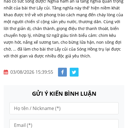
nào có sức sống được! Nghĩa hàm ấn là tầng nghĩa quan trọng
nhất của bài thơ Lấy củi. Tầng nghĩa này thế' hiện niềm khát
khao được trở về với phong trào cách mạng đến cháy lòng của
một người chiến sĩ cộng sản yêu nước, thương dân. Cùng với
lời thơ giản dị, chân thành, giọng điệu thơ thanh thoát, biến
chuyển hợp lý, những từ ngữ giàu tính biểu cảm: chim kêu
vượn hót, nắng xế sương tan, cho bừng lửa hận, non sông đợi
chờ, ... đã làm cho bài thơ Lấy củi của Sóng Hồng trụ lại được
với thời gian và được nhiều độc giả yêu thích.
03/08/2026 15:39:55
GỬI Ý KIẾN BÌNH LUẬN