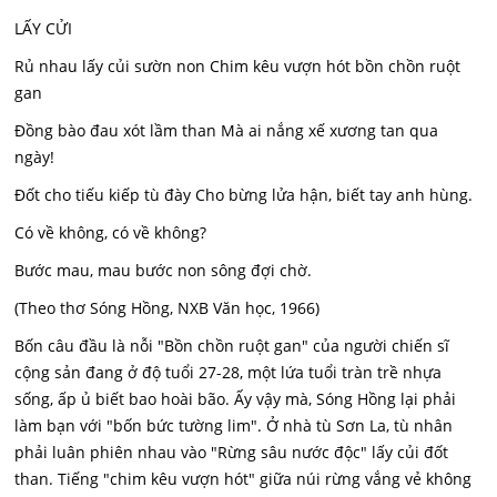
LẤY CỬI
Rủ nhau lấy củi sườn non Chim kêu vượn hót bồn chồn ruột
gan
Đồng bào đau xót lầm than Mà ai nắng xế xương tan qua
ngày!
Đốt cho tiếu kiếp tù đày Cho bừng lửa hận, biết tay anh hùng.
Có về không, có về không?
Bước mau, mau bước non sông đợi chờ.
(Theo thơ Sóng Hồng, NXB Văn học, 1966)
Bốn câu đầu là nỗi "Bồn chồn ruột gan" của người chiến sĩ
cộng sản đang ở độ tuổi 27-28, một lứa tuổi tràn trề nhựa
sống, ấp ủ biết bao hoài bão. Ấy vậy mà, Sóng Hồng lại phải
làm bạn với "bốn bức tường lim". Ở nhà tù Sơn La, tù nhân
phải luân phiên nhau vào "Rừng sâu nước độc" lấy củi đốt
than. Tiếng "chim kêu vượn hót" giữa núi rừng vắng vẻ không