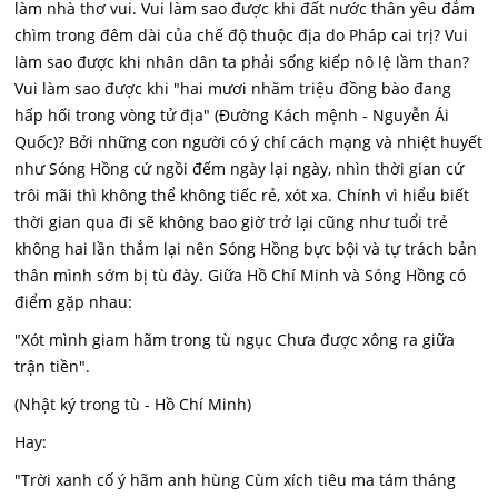
làm nhà thơ vui. Vui làm sao được khi đất nước thân yêu đắm
chìm trong đêm dài của chế độ thuộc địa do Pháp cai trị? Vui
làm sao được khi nhân dân ta phải sống kiếp nô lệ lầm than?
Vui làm sao được khi "hai mươi nhăm triệu đồng bào đang
hấp hối trong vòng tử địa" (Đường Kách mệnh - Nguyễn Ái
Quốc)? Bởi những con người có ý chí cách mạng và nhiệt huyết
như Sóng Hồng cứ ngồi đếm ngày lại ngày, nhìn thời gian cứ
trôi mãi thì không thể không tiếc rẻ, xót xa. Chính vì hiểu biết
thời gian qua đi sẽ không bao giờ trở lại cũng như tuổi trẻ
không hai lần thắm lại nên Sóng Hồng bực bội và tự trách bản
thân mình sớm bị tù đày. Giữa Hồ Chí Minh và Sóng Hồng có
điểm gặp nhau:
"Xót mình giam hãm trong tù ngục Chưa được xông ra giữa
trận tiền".
(Nhật ký trong tù - Hồ Chí Minh)
Hay:
"Trời xanh cố ý hãm anh hùng Cùm xích tiêu ma tám tháng