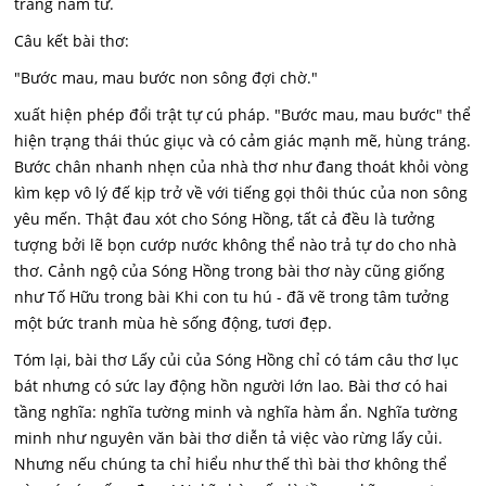
trang nam tử.
Câu kết bài thơ:
"Bước mau, mau bước non sông đợi chờ."
xuất hiện phép đổi trật tự cú pháp. "Bước mau, mau bước" thể
hiện trạng thái thúc giục và có cảm giác mạnh mẽ, hùng tráng.
Bước chân nhanh nhẹn của nhà thơ như đang thoát khỏi vòng
kìm kẹp vô lý đế kịp trở về với tiếng gọi thôi thúc của non sông
yêu mến. Thật đau xót cho Sóng Hồng, tất cả đều là tưởng
tượng bởi lẽ bọn cướp nước không thể nào trả tự do cho nhà
thơ. Cảnh ngộ của Sóng Hồng trong bài thơ này cũng giống
như Tố Hữu trong bài Khi con tu hú - đã vẽ trong tâm tưởng
một bức tranh mùa hè sống động, tươi đẹp.
Tóm lại, bài thơ Lấy củi của Sóng Hồng chỉ có tám câu thơ lục
bát nhưng có sức lay động hồn người lớn lao. Bài thơ có hai
tầng nghĩa: nghĩa tường minh và nghĩa hàm ẩn. Nghĩa tường
minh như nguyên văn bài thơ diễn tả việc vào rừng lấy củi.
Nhưng nếu chúng ta chỉ hiểu như thế thì bài thơ không thể