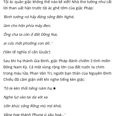
Tội ác quân giặc không thê nào kể xiết! Nhà thơ tường như cất
lời than uất hận trước tội ác ghê tởm của giặc Pháp:
‘Binh tướng nó hãy đóng sông Bến Nghé,
làm cho hôn phía mảy đen;
Ông cha ta còn ở đất Dồng Nai,
ai cứu một phường con dỏ .’
(‘Văn tế nghĩa sĩ cấn Giuộc’)
Sau khi hạ thành Gia Đinh, giặc Pháp đánh chiếm 3 tỉnh miền
Đông Nam Kỳ. Cả một vùng rộng lớn cùa đất nước ta chìm
trong máu lửa, Phan Văn Trị, người bạn thân cùa Nguyên Đinh
Chiểu đã căm giận viết khi nghe tiếng kèn giặc:
‘Tò te kèn thổi tiếng nám ha, ■
Nghe lụt vào tai dạ xót xa.
Uốn khúc sông Rồng mù mịt khói,
Vắng hoe thành Phụng ù sầu hoà...’