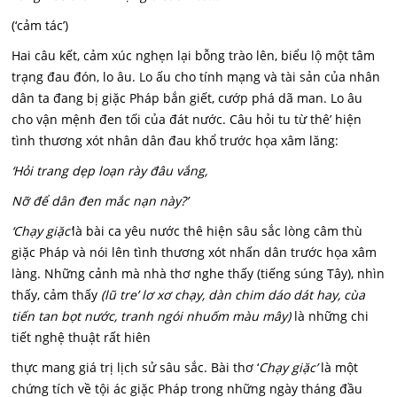
(‘cảm tác’)
Hai câu kết, cảm xúc nghẹn lại bỗng trào lên, biểu lộ một tâm
trạng đau đón, lo âu. Lo ấu cho tính mạng và tài sản của nhân
dân ta đang bị giặc Pháp bắn giết, cướp phá dã man. Lo âu
cho vận mệnh đen tối của đát nước. Câu hỏi tu từ thê’ hiện
tình thương xót nhân dân đau khổ trước họa xâm lăng:
‘Hỏi trang dẹp loạn rày đâu vắng,
Nỡ để dân đen mắc nạn này?’
‘Chạy giặc’
là bài ca yêu nước thê hiện sâu sắc lòng câm thù
giặc Pháp và nói lên tình thương xót nhấn dân trước họa xâm
làng. Những cảnh mà nhà thơ nghe thấy (tiếng súng Tây), nhìn
thấy, cảm thấy
(lũ tre’ lơ xơ chạy, dàn chim dáo dát hay, cùa
tiến tan bọt nước, tranh ngói nhuốm màu mây)
là những chi
tiết nghệ thuật rất hiên
thực mang giá trị lịch sử sâu sắc. Bài thơ ‘
Chạy giặc’
là một
chứng tích về tội ác giặc Pháp trong những ngày tháng đầu