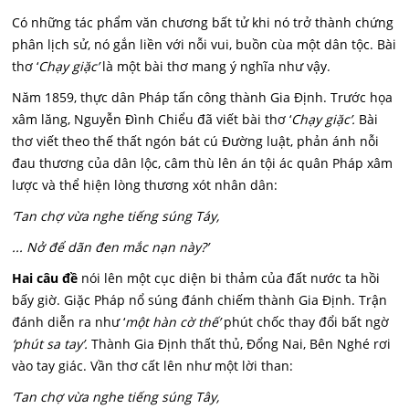
Có những tác phẩm văn chương bất tử khi nó trở thành chứng
phân lịch sử, nó gắn liền với nỗi vui, buồn cùa một dân tộc. Bài
thơ ‘
Chạy giặc’
là một bài thơ mang ý nghĩa như vậy.
Năm 1859, thực dân Pháp tấn công thành Gia Định. Trước họa
xâm lăng, Nguyễn Đình Chiểu đã viết bài thơ ‘
Chạy giặc’.
Bài
thơ viết theo thế thất ngón bát cú Đường luật, phản ánh nỗi
đau thương của dân lộc, câm thù lên án tội ác quân Pháp xâm
lược và thể hiện lòng thương xót nhân dân:
‘Tan chợ vừa nghe tiếng súng Táy,
... Nở để dãn đen mắc nạn này?’
Hai câu đề
nói lên một cục diện bi thảm của đất nước ta hồi
bấy giờ. Giặc Pháp nổ súng đánh chiếm thành Gia Định. Trận
đánh diễn ra như ‘
một hàn cờ thế’
phút chốc thay đổi bất ngờ
‘phút sa tay’.
Thành Gia Định thất thủ, Đổng Nai, Bên Nghé rơi
vào tay giác. Vần thơ cất lên như một lời than:
‘Tan chợ vừa nghe tiếng súng Tây,