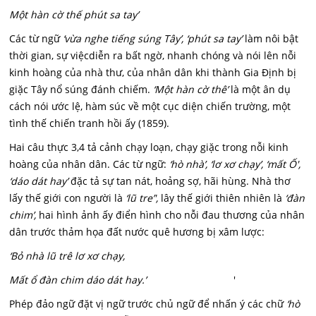
Một hàn cờ thế phút sa tay’
Các từ ngữ
‘vừa nghe tiếng súng Tây’, ‘phút sa tay’
làm nôi bật
thời gian, sự việcdiễn ra bất ngờ, nhanh chóng và nói lên nỗi
kinh hoàng của nhà thư, của nhân dân khi thành Gia Định bị
giặc Tây nổ súng đánh chiếm.
‘Một hàn cờ thê’
là một ân dụ
cách nói ước lệ, hàm súc về một cục diện chiến trường, một
tình thế chiến tranh hồi ấy (1859).
Hai câu thực 3,4 tả cảnh chạy loạn, chạy giặc trong nỗi kinh
hoàng của nhân dân. Các từ ngữ:
‘hò nhà’, ‘lơ xơ chạy’, ‘mất Ố',
‘dáo dát hay’
đặc tả sự tan nát, hoảng sợ, hãi hùng. Nhà thơ
lấy thế giới con người là
‘lũ tre’',
lây thế giới thiên nhiên là
‘đàn
chim’,
hai hình ảnh ấy điển hình cho nỗi đau thương của nhân
dân trước thảm họa đất nước quê hương bị xâm lược:
‘Bỏ nhà lũ trê lơ xơ chạy,
Mất ổ đàn chim dáo dát hay.’
'
Phép đảo ngữ đặt vị ngữ trước chủ ngữ để nhấn ý các chữ
‘hò