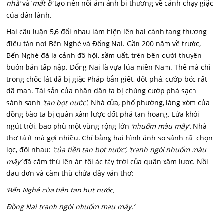
nhà’
và ‘
mất ồ'
tạo nên nỗi ám ảnh bi thương về cảnh chạy giặc
của dân lành.
Hai câu luận 5,6 đối nhau làm hiện lên hai cành tang thương
điêu tàn nơi Bẽn Nghé và Đổng Nai. Gần 200 năm về trước,
Bến Nghé đã là cảnh đô hội, sầm uất, trên bên dưới thuyên
buôn bán tấp nập. Đổng Nai là vựa lúa miền Nam. Thế mà chì
trong chốc lát đã bị giặc Pháp bắn giết, đốt phá, cướp bóc rất
dã man. Tài sản của nhân dân ta bị chúng cướp phá sạch
sành sanh
‘tan bọt nước’.
Nhà cửa, phố phường, làng xóm của
đồng bào ta bị quân xâm lược đốt phá tan hoang. Lửa khói
ngút trời, bao phù một vùng rộng lớn
‘nhuốm màu mây’.
Nhà
thơ tả ít mà gợi nhiều. Chỉ bằng hai hình ảnh so sánh rất chọn
lọc, đôi nhau:
‘của tiền tan bọt nước’, ‘tranh ngói nhuốm màu
mây’
đã căm thù lên án tội ác tày trời của quân xâm lược. Nồi
đau đớn và căm thù chứa đầy ván thơ:
‘Bến Nghé cùa tiên tan hụt nước,
Đồng Nai tranh ngói nhuốm màu máy.’