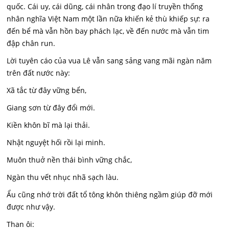
quốc. Cái uy, cái dũng, cái nhân trong đạo lí truyền thống
nhân nghĩa Việt Nam một lần nữa khiến kẻ thù khiếp sự: ra
đến bể mà vẫn hồn bay phách lạc, về đến nước mà vẫn tim
đập chân run.
Lời tuyên cáo của vua Lê vẫn sang sảng vang mãi ngàn năm
trên đất nước này:
Xã tắc từ đây vững bển,
Giang sơn từ đây đổi mới.
Kiền khôn bĩ mà lại thải.
Nhật nguyệt hối rồi lại minh.
Muôn thuở nền thái bình vững chắc,
Ngàn thu vết nhục nhã sạch làu.
Ẩu cũng nhớ trời đất tổ tông khôn thiêng ngầm giúp đỡ mới
được như vậy.
Than ôi: