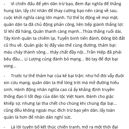
- Vì chiến đấu để yên dân trừ bạo, đem đại nghĩa để thắng
hung tàn, lấy chí nhân để thay cường bạo nên càng về sau,
cuộc khởi nghĩa càng lớn mạnh. Từ thế bị động về mọi mặt,
quân dân ta đã chủ động phản công, liên tiếp giành thắng lợi:
Sĩ khí đã hăng, Quăn thanh càng mạnh...Thừa thắng ruổi dài,
Tây Kinh quân ta chiếm lại, Tuyển binh tiến đánh, Đông Đô đất
cũ thu về. Quân giặc bị đẩy vào thế cùng đường, thảm bại:
máu chảy thành sông... thây chất đầy nội...Trần Hiệp đã phải
bêu đầu... Lí Lượng củng đành bỏ mạng... Bó tay để đợi bại
vong...
- Trước tư thế thảm hại của kẻ bại trận: như hổ đói vẫy đuôi
xin cứu mạng, quân dân ta thể lòng trời mà mở đường hiếu
sinh. Hành động nhân nghĩa cao cả ấy khẳng định truyền
thống đạo lí tốt đẹp của dân tộc Việt Nam. Đánh cho giặc
khiếp sợ, nhưng lại tha chết cho chúng khi chúng đại bại...
cũng đều không ngoài mục đích trừ bạo yên dân, lấy toàn
quân là hơn để nhân dân nghỉ sức.
- Là lời tuyên bố kết thúc chiến tranh, mở ra một thời đại