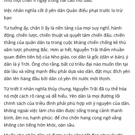
như một chân lí ngay trong hai câu mở đầu:
Việc nhân nghĩa cốt ở yên dân Quân điếu phạt trước lo trừ
bạo
Tư tưởng ấy, chân lí ấy là nền tảng của mọi suy nghĩ, hành
động, chiến lược, chiến thuật và quyết tâm chiến đấu, chiến
thắng của quân dân ta trong cuộc kháng chiến chống kẻ thù
xâm lược phương Bắc. Hơn ai hết, Nguyễn Trãi thấm nhuần
quan điểm tiên bộ của Nho giáo, coi dân là gốc (dân vi bản), ý
dân là ý Trời. Ông cho rằng, bất cứ triều đại nào muốn tồn tại
dài lâu và vững mạnh đều phải dựa vào dân, đặt mục đích yên
dân lên hàng đầu bởi dân có yên thì nước mới thịnh.
Từ triết lí nhân nghĩa thủy chung, Nguyễn Trãi đã cụ thể hóa
nó một cách rõ ràng và dễ hiểu. Yên dân là mọi đường lối
chính sách của triều đình phải phù hợp với ý nguyện của dân,
không ngoài việc làm cho dân được sống trong cảnh thanh
bình, ấm no, hạnh phúc: để cho chốn hang cùng ngõ vắng
không còn tiếng hờn khóc, oán sầu.