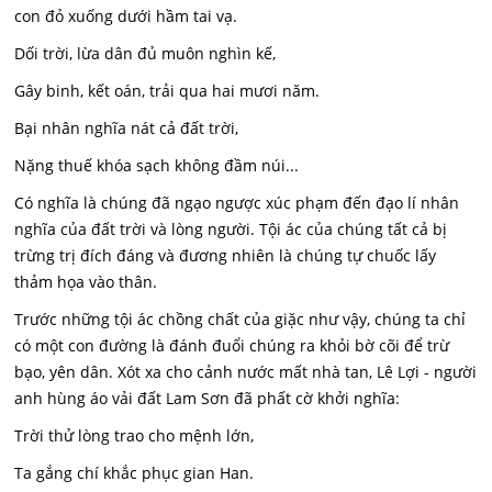
con đỏ xuống dưới hầm tai vạ.
Dối trời, lừa dân đủ muôn nghìn kế,
Gây binh, kết oán, trải qua hai mươi năm.
Bại nhân nghĩa nát cả đất trời,
Nặng thuế khóa sạch không đầm núi...
Có nghĩa là chúng đã ngạo ngược xúc phạm đến đạo lí nhân
nghĩa của đất trời và lòng người. Tội ác của chúng tất cả bị
trừng trị đích đáng và đương nhiên là chúng tự chuốc lấy
thảm họa vào thân.
Trước những tội ác chồng chất của giặc như vậy, chúng ta chỉ
có một con đường là đánh đuổi chúng ra khỏi bờ cõi để trừ
bạo, yên dân. Xót xa cho cảnh nước mất nhà tan, Lê Lợi - người
anh hùng áo vải đất Lam Sơn đã phất cờ khởi nghĩa:
Trời thử lòng trao cho mệnh lớn,
Ta gắng chí khắc phục gian Han.