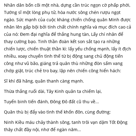
Nhân dân bốn cõi một nhà, dựng cần trúc ngọn cờ phấp phới,
Tướng sĩ một lòng phụ tử, hòa nước sông chén rượu ngọt
ngào. Sức mạnh của cuộc kháng chiến chống quân Minh được
nhân lên gấp bội bởi tính chất chính nghĩa và mục đích cao cả
của nó: Đem đại nghĩa để thắng hung tàn, Lấy chí nhân để
thay cường bạo. Tinh thần đoàn kết son sắt tạo ra những
chiến lược, chiến thuật thần kì: lấy yếu chống mạnh, lấy ít địch
nhiều, xoay chuyển tình thế từ bị động sang chủ động tiến
công như vũ bão, giáng trả quân thù những đòn sấm vang
chớp giật, trúc chẻ tro bay, lập nên chiến công hiển hách:
Sĩ khí đã hăng, quân thanh càng mạnh.
Thừa thắng ruổi dài, Tây Kinh quân ta chiếm lại,
Tuyển binh tiến đánh, Đông Đô đất cũ thu về...
Quân thù bị đẩy vào tình thế khốn đôn, cùng đường:
Ninh Kiều máu chảy thành sông, tanh trôi vạn dặm Tốt Động
thây chất đầy nội, nhơ để ngàn năm...