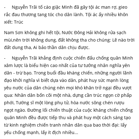
- Nguyễn Trãi tố cáo giặc Minh đã gây tội ác man rợ, gieo
rắc đau thương tang tóc cho dân lành. Tội ác ấy nhiều khôn
xiết: Trúc
Nam Sơn không ghi hết tội, Nước Đông Hải không rửa sạch
mùi,nên trời không dung, đất không tha cho chúng: Lẽ nào trời
đất dung tha, Ai bảo thần dân chịu được.
- Nguyễn Trãi khẳng định cuộc chiến đấu chống quân Minh
xâm lược là biểu hiện cao nhất của tư tưởng nhân nghĩa yên
dân - trừ bạo. Trong buổi đầu kháng chiến, những người lãnh
đạo khởi nghĩa vì biết dựa vào dân, phát huy sức mạnh lòng
yêu nước của dân chúng nên mọi khó khăn trở ngại đều vượt
qua: Nhân dân bốn cõi một nhà, dựng cần trúc ngọn cờ phấp
phới, Tướng sĩ một lòng phụ tử, hòa nước sông chén rượu
ngọt ngào. Đường lối chiến thuật của cuộc kháng chiến chống
quân Minh đều được tiếp thu và phát huy một cách sáng tạo
từ kinh nghiệm chiến tranh nhân dân qua bao thời đại: lấy
yếu chống mạnh, lấy ít địch nhiều...