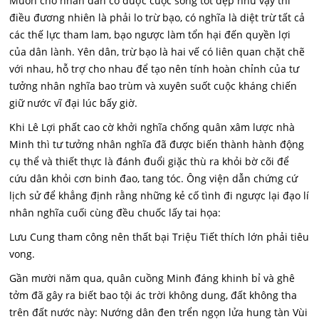
Muốn cho nhân dân có được cuộc sông tốt đẹp như vậy thì
điều đương nhiên là phải lo trừ bạo, có nghĩa là diệt trừ tất cả
các thế lực tham lam, bạo ngược làm tổn hại đến quyền lợi
của dân lành. Yên dân, trừ bạo là hai vế có liên quan chặt chẽ
với nhau, hỗ trợ cho nhau để tạo nên tính hoàn chỉnh của tư
tưởng nhân nghĩa bao trùm và xuyên suốt cuộc kháng chiến
giữ nước vĩ đại lúc bấy giờ.
Khi Lê Lợi phất cao cờ khởi nghĩa chống quân xâm lược nhà
Minh thì tư tưởng nhân nghĩa đã được biến thành hành động
cụ thể và thiết thực là đánh đuổi giặc thù ra khỏi bờ cõi để
cứu dân khỏi cơn binh đao, tang tóc. Ông viện dẫn chứng cứ
lịch sử để khẳng định rằng những kẻ cố tình đi ngược lại đạo lí
nhân nghĩa cuối cùng đều chuốc lấy tai họa:
Lưu Cung tham công nên thất bại Triệu Tiết thích lớn phải tiêu
vong.
Gần mười năm qua, quân cuồng Minh đáng khinh bỉ và ghê
tởm đã gây ra biết bao tội ác trời không dung, đất không tha
trên đất nước này: Nướng dân đen trển ngọn lửa hung tàn Vùi