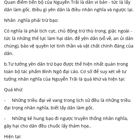
Quan điểm tiến bộ của Nguyễn Trãi là dân vi bản - tức là lấy
dân làm gốc. Điều gì yên dân là điều nhân nghĩa và ngược lại.
Nhân .nghĩa phải trừ bạo:
Có nghĩa là phải tích cực, chủ động trừ thù trong, giặc ngoài -
tức là những thế lực làm hại dân, để yên dân (vỗ về, an ủi dân
chúng), bảo vệ quyền lợi tinh thần và vật chất chính đáng của
dân.
b.Tư tưởng yên dân trừ bạo được thể hiện nhất quán trong
toàn bộ tác phẩm Bình Ngô đại cáo. Cơ sở để suy xét về tư
tưởng nhân nghĩa của Nguyễn Trãi là quá khứ và hiện tại:
Quá khứ:
- Những triều đại vẻ vang trong lịch sử đều là những triều
đại trọng nhân nghĩa, biết lấy dân làm gốc.
- Những kẻ hung bạo đi ngược truyền thống nhân nghĩa,
gây hại cho dân đều chuốc lấy thảm họa..
Hiện tại: