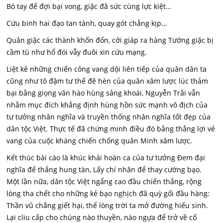
Bó tay để đợi bại vong, giặc đã sức cùng lực kiệt...
Cứu binh hai đạo tan tành, quay gót chẳng kịp...
Quân giặc các thành khốn đốn, cởi giáp ra hàng Tướng giặc bị
cầm tù như hổ đói vẫy đuôi xin cứu mạng.
Liệt kê những chiến công vang dội liên tiếp của quân dân ta
cũng như tô đậm tư thế đê hèn của quân xâm lược lúc thảm
bại bằng giọng văn hào hùng sảng khoái, Nguyễn Trãi vẫn
nhằm mục đích khẳng định hùng hồn sức mạnh vô địch của
tư tưởng nhân nghĩa và truyền thống nhân nghĩa tốt đẹp của
dân tộc Việt. Thực tế đã chứng minh điều đó bằng thắng lợi vẻ
vang của cuộc kháng chiến chống quân Minh xâm lược.
Kết thúc bài cáo là khúc khải hoàn ca của tư tưởng Đem đại
nghĩa để thắng hung tàn, Lấy chí nhân để thay cường bạo.
Một lần nữa, dân tộc Việt ngẩng cao đầu chiến thắng, rộng
lòng tha chết cho những kẻ bạo nghịch đã quỳ gối đầu hàng:
Thần vũ chẳng giết hại, thể lòng trời ta mở đường hiếu sinh.
Lại cliu cấp cho chúng nào thuyền, nào ngựa để trở về cố