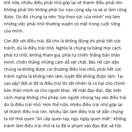
thế nữa, nhiều điều phải nhỏ góp lại sẽ thành điều phải lớn.
Không phải lớn không phái lúc nào cũng xảy ra và ai làm cũng
được. Do đó, chúng ta nên “tùy theo sức của mình” mà làm
những việc phải nhỏ thường xuyên có mặt trong cuộc sống
của mình.
Còn đôi với điều trái, đã cho là không đúng thì phải hết sức
tránh, dù là điều trái nhỏ. Nghĩa là chúng ta bằng mọi cách
phải từ chối, không tham gia, phải tự chiến thắng bản thân
mình, chiến thắng những cám dỗ vật chất. Bác Hồ căn dặn
chúng ta không được coi thường điều trái nhỏ, phải hết sức
tránh nghĩa là không nên làm, tuyệt đối không được làm. Tại
sao vậy? Bởi vì đã là điều trái thì tất nhiên là có hại cho chính
bản thân mình và cho người khác. Về mặt đạo đức, đặc biệt
cách mạng không cho phép con người nhúng tay vào điều trái
dù là điều trái nhỏ. Hơn thế nữa, nhiều điều trái nhỏ góp lại
sẽ thành điều trái lớn. Nhiều lần làm điều trái sẽ dẫn chúng
ta tới thói quen “ăn cắp quen tay, ngủ ngày quen mắt”. Không
tránh làm điều trái nhỏ là ta đã vi phạm vào đạo đức xã hội.