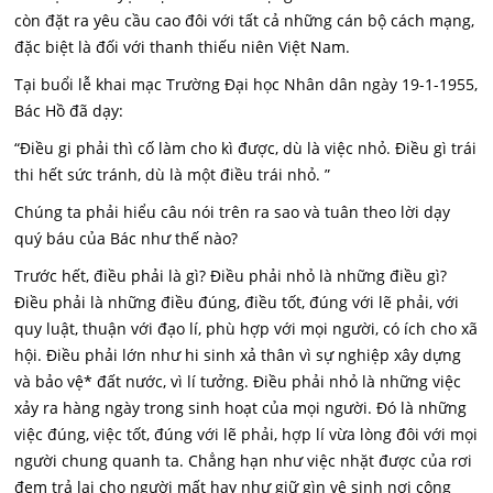
còn đặt ra yêu cầu cao đôi với tất cả những cán bộ cách mạng,
đặc biệt là đối với thanh thiếu niên Việt Nam.
Tại buổi lễ khai mạc Trường Đại học Nhân dân ngày 19-1-1955,
Bác Hồ đã dạy:
“Điều gi phải thì cố làm cho kì được, dù là việc nhỏ. Điều gì trái
thi hết sức tránh, dù là một điều trái nhỏ. ”
Chúng ta phải hiểu câu nói trên ra sao và tuân theo lời dạy
quý báu của Bác như thế nào?
Trước hết, điều phải là gì? Điều phải nhỏ là những điều gì?
Điều phải là những điều đúng, điều tốt, đúng với lẽ phải, với
quy luật, thuận với đạo lí, phù hợp với mọi người, có ích cho xã
hội. Điều phải lớn như hi sinh xả thân vì sự nghiệp xây dựng
và bảo vệ* đất nước, vì lí tưởng. Điều phải nhỏ là những việc
xảy ra hàng ngày trong sinh hoạt của mọi người. Đó là những
việc đúng, việc tốt, đúng với lẽ phải, hợp lí vừa lòng đôi với mọi
người chung quanh ta. Chẳng hạn như việc nhặt được của rơi
đem trả lại cho người mất hay như giữ gìn vệ sinh nơi công