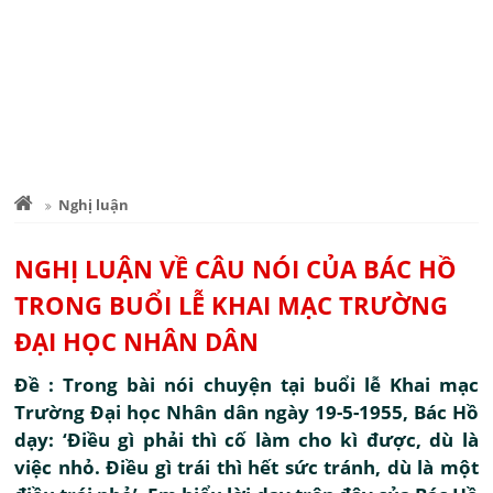
Nghị luận
NGHỊ LUẬN VỀ CÂU NÓI CỦA BÁC HỒ
TRONG BUỔI LỄ KHAI MẠC TRƯỜNG
ĐẠI HỌC NHÂN DÂN
Đề : Trong bài nói chuyện tại buổi lễ Khai mạc
Trường Đại học Nhân dân ngày 19-5-1955, Bác Hồ
dạy: ‘Điều gì phải thì cố làm cho kì được, dù là
việc nhỏ. Điều gì trái thì hết sức tránh, dù là một