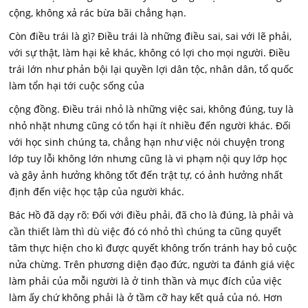
cộng, không xả rác bừa bãi chẳng hạn.
Còn điều trái là gì? Điều trái là những điều sai, sai với lẽ phải,
với sự thật, làm hại kẻ khác, không có lợi cho mọi người. Điều
trái lớn như phản bội lại quyền lợi dân tộc, nhân dân, tổ quốc
làm tổn hại tới cuộc sống của
cộng đồng. Điều trái nhỏ là những việc sai, không đúng, tuy là
nhỏ nhặt nhưng cũng có tổn hại ít nhiều đến người khác. Đối
với học sinh chúng ta, chẳng hạn như việc nói chuyện trong
lớp tuy lỗi không lớn nhưng cũng là vi phạm nội quy lớp học
và gây ảnh hưởng không tốt đến trật tự, có ảnh hưởng nhất
định đến việc học tập của người khác.
Bác Hồ đã dạy rõ: Đối với điều phải, đã cho là đúng, là phải và
cần thiết làm thì dù việc đó có nhỏ thì chúng ta cũng quyết
tâm thực hiện cho kì được quyết không trốn tránh hay bỏ cuộc
nửa chừng. Trên phương diện đạo đức, người ta đánh giá việc
làm phải của mỗi người là ở tinh thần và mục đích của việc
làm ấy chứ không phải là ở tầm cỡ hay kết quả của nó. Hơn