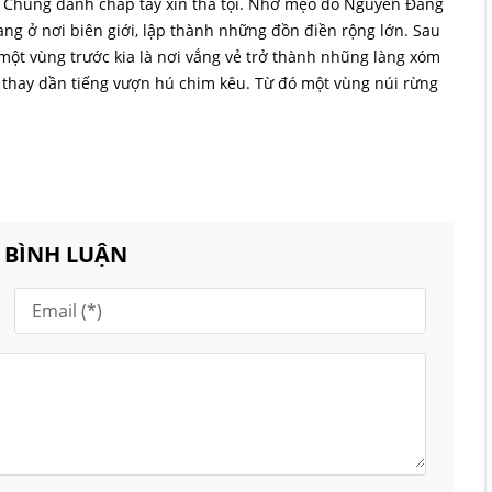
ỏ. Chúng đành chắp tay xin tha tội. Nhờ mẹo đó Nguyễn Đăng
ng ở nơi biên giới, lập thành những đồn điền rộng lớn. Sau
 một vùng trước kia là nơi vắng vẻ trở thành nhũng làng xóm
ủa thay dần tiếng vượn hú chim kêu. Từ đó một vùng núi rừng
N BÌNH LUẬN