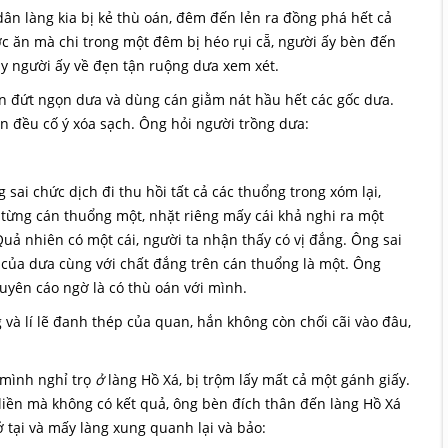
n làng kia bị kẻ thù oán, đêm đến lẻn ra đồng phá hết cả
c ăn mà chi trong một đêm bị héo rụi cẵ, người ấy bèn đến
y người ấy về đẹn tận ruộng dưa xem xét.
xắn đứt ngọn dưa và dùng cán giằm nát hầu hết các gốc dưa.
 đều cố ý xóa sạch. Ông hỏi người trồng dưa:
 sai chức dịch đi thu hồi tất cả các thuổng trong xóm lại,
từng cán thuổng một, nhặt riêng mấy cái khả nghi ra một
Quả nhiên có một cái, người ta nhận thấy có vị đắng. Ông sai
 của dưa cùng với chất đắng trên cán
thuổng là một. Ông
yên cáo ngờ là có thù oán với mình.
g và lí lẽ đanh thép của quan, hắn không còn chối cãi vào đâu,
 mình nghỉ trọ
ở
làng Hồ Xá, bị trộm lấy mất cả một gánh giấy.
liền mà không có kết quả, ông bèn đích thân đến làng Hồ Xá
ở tại và mấy làng xung quanh lại và bảo: