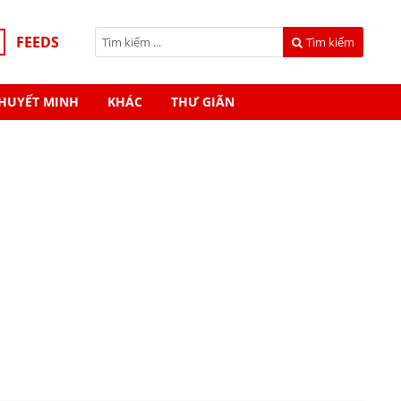
FEEDS
Tìm kiếm
HUYẾT MINH
KHÁC
THƯ GIÃN