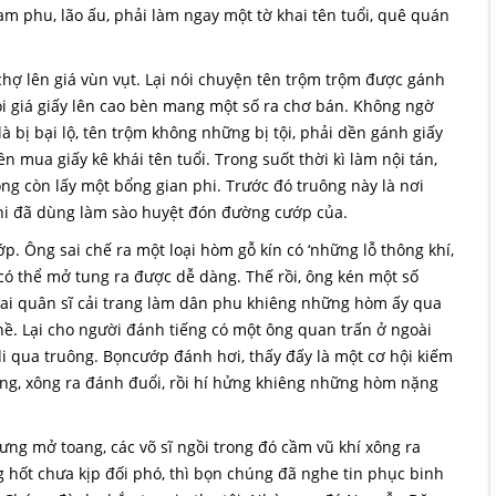
am phu, lão ấu, phải làm ngay một tờ khai tên tuổi, quê quán
chợ lên giá vùn vụt. Lại nói chuyện tên trộm trộm được gánh
i giá giấy lên cao bèn mang một số ra chơ bán. Không ngờ
à bị bại lộ, tên trộm không những bị tội, phải dền gánh giấy
 mua giấy kê khái tên tuổi. Trong suốt thời kì làm nội tán,
g còn lấy một bổng gian phi. Trước đó truông này là nơi
hi đã dùng làm sào huyệt đón đường cướp của.
. Ông sai chế ra một loại hòm gỗ kín có ‘những lỗ thông khí,
 có thể mở tung ra được dễ dàng. Thế rồi, ông kén một số
 sai quân sĩ cải trang làm dân phu khiêng những hòm ấy qua
ề. Lại cho người đánh tiếng có một ông quan trấn ở ngoài
di qua truông. Bọncướp đánh hơi, thấy đấy là một cơ hội kiếm
ông, xông ra đánh đuổi, rồi hí hửng khiêng những hòm nặng
ưng mở toang, các võ sĩ ngồi trong đó cầm vũ khí xông ra
 hốt chưa kịp đối phó, thì bọn chúng đã nghe tin phục binh