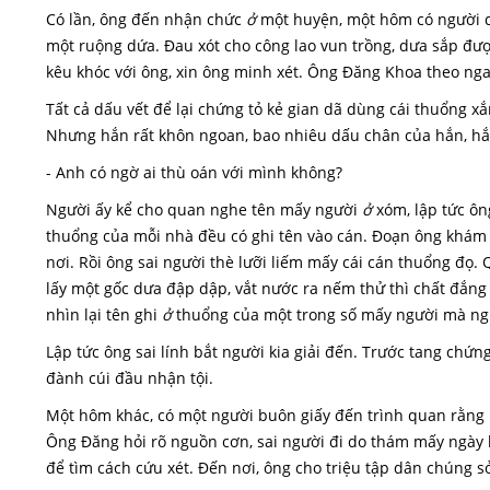
Có lần, ông đến nhận chức
ở
một huyện, một hôm có người dâ
một ruộng dứa. Đau xót cho công lao vun trồng, dưa sắp đượ
kêu khóc với ông, xin ông minh xét. Ông Đăng Khoa theo nga
Tất cả dấu vết để lại chứng tỏ kẻ gian dã dùng cái thuổng 
Nhưng hắn rất khôn ngoan, bao nhiêu dấu chân của hắn, hắn
- Anh có ngờ ai thù oán với mình không?
Người ấy kể cho quan nghe tên mấy người
ở
xóm, lập tức ông
thuổng của mỗi nhà đều có ghi tên vào cán. Đoạn ông khám 
nơi. Rồi ông sai người thè lưỡi liếm mấy cái cán thuổng đọ. 
lấy một gốc dưa đập dập, vắt nước ra nếm thử thì chất đắng
nhìn lại tên ghi
ở
thuổng của một trong số mấy người mà ngu
Lập tức ông sai lính bắt người kia giải đến. Trước tang chứn
đành cúi đầu nhận tội.
Một hôm khác, có một người buôn giấy đến trình quan rằng
Ông Đăng hỏi rõ nguồn cơn, sai người đi do thám mấy ngày 
để tìm cách cứu xét. Đến nơi, ông cho triệu tập dân chúng s