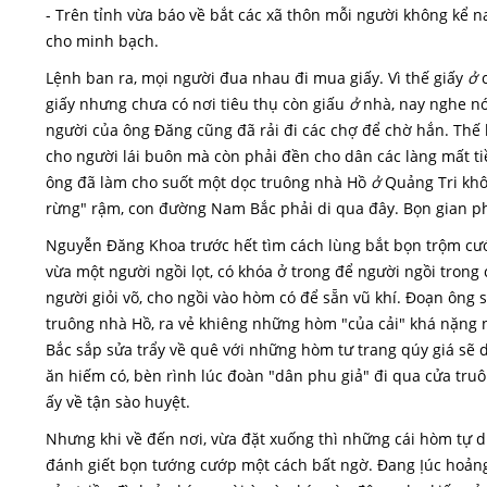
- Trên tỉnh vừa báo về bắt các xã thôn mỗi người không kể n
cho minh bạch.
Lệnh ban ra, mọi người đua nhau đi mua giấy. Vì thế giấy
ở
giấy nhưng chưa có nơi tiêu thụ còn giấu
ở
nhà, nay nghe nó
người của ông Đăng cũng đã rải đi các chợ để chờ hắn. Thế l
cho người lái buôn mà còn phải đền cho dân các làng mất tiền
ông đã làm cho suốt một dọc truông nhà Hồ
ở
Quảng Tri khôn
rừng" rậm, con đường Nam Bắc phải di qua đây. Bọn gian p
Nguyễn Đăng Khoa trước hết tìm cách lùng bắt bọn trộm cướp
vừa một người ngồi lọt, có khóa ở trong để người ngồi trong
người giỏi võ, cho ngồi vào hòm có để sẵn vũ khí. Đoạn ông
truông nhà Hồ, ra vẻ khiêng những hòm "của cải" khá nặng n
Bắc sắp sửa trẩy về quê với những hòm tư trang qúy giá sẽ 
ăn hiếm có, bèn rình lúc đoàn "dân phu giả" đi qua cửa tru
ấy về tận sào huyệt.
Nhưng khi về đến nơi, vừa đặt xuống thì những cái hòm tự d
đánh giết bọn tướng cướp một cách bất ngờ. Đang Ịúc hoảng