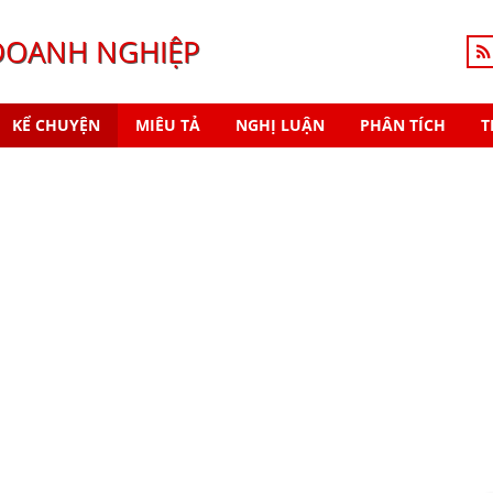
DOANH NGHIỆP
KỂ CHUYỆN
MIÊU TẢ
NGHỊ LUẬN
PHÂN TÍCH
T