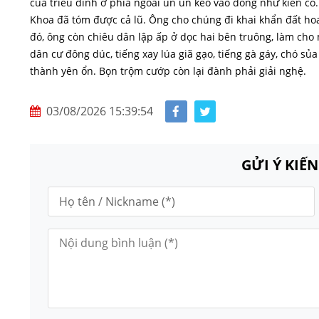
của triều đình ở phía ngoài ùn ùn kéo vào đông như kiến c
Khoa đã tóm được cả lũ. Ông cho chúng đi khai khẩn đất hoa
đó, ông còn chiêu dân lập ấp ở dọc hai bên truông, làm cho
dân cư đông dúc, tiếng xay lúa giã gạo, tiếng gà gáy, chó s
thành yên ổn. Bọn trộm cướp còn lại đành phải giải nghệ.
03/08/2026 15:39:54
GỬI Ý KIẾ