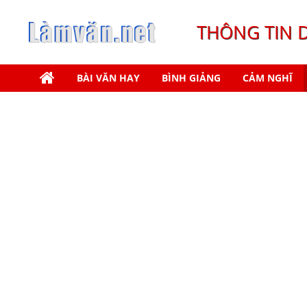
THÔNG TIN 
BÀI VĂN HAY
BÌNH GIẢNG
CẢM NGHĨ