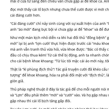
mãi ở cửa từ sáng đến chiều vẫn chưa gặp ai để khoe cả. An
đọc mới thấy cái lố bịch nhưng chưa thể cười được vì mới ch
cái đáng cười hơn.
“Cái đáng cười” chỉ nảy sinh cùng với sự xuất hiện của anh 
anh “áo mới” đang bực bội vì chưa gặp ai để “khoe” và để đư
Như một màn kịch nhỏ diễn ra khi hai đối thủ “đồng bệnh” gặ
mới” lại bị anh “lợn cưới’ thực hiện được trước cái “máu khoe
mà anh vẫn tranh thủ vừa hỏi, vừa khoe được: “Bác có thấy c
đầu có chịu thua kém! Từ cái thế bị động, anh ta nhanh chó
cho cái bệnh khoe khoang: “Từ lúc tôi mặc cái áo mới này, tô
Thật là “kì phùng địch thủ”! Tác giả truyện cười đã khéo cấu
tượng” để khoe khoang, hóa ra phải đối mặt với “địch thủ”, l
giòn giã.
Thủ pháp nghệ thuật ở đây là tác giả để cho mỗi người nói mộ
và “Lợn” đều phải thêm “mới” và “cưới” vào. Và họ gặp nhau 
gặp nhau thì cái lố bịch tăng gấp đôi.