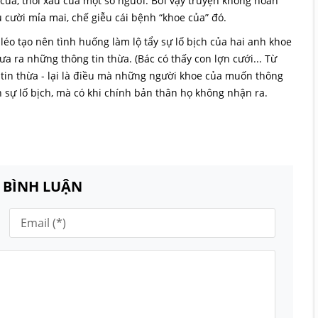
ủa, thói xấu của một số người. Bởi vậy truyện không hoàn
 cười mỉa mai, chế giễu cái bệnh “khoe của” đó.
léo tạo nên tình huống làm lộ tẩy sự lố bịch của hai anh khoe
ưa ra những thông tin thừa. (Bác có thấy con lợn cưới... Từ
 tin thừa - lại là điều mà những người khoe của muốn thông
ện sự lố bịch, mà có khi chính bản thân họ không nhận ra.
N BÌNH LUẬN