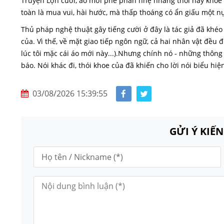
Truyện Lợn cưới, áo mới phê phán nhẹ nhàng thói hay khoe c
toàn là mua vui, hài hước, mà thấp thoáng có ẩn giấu một nụ
Thủ pháp nghệ thuật gây tiếng cười ở đây là tác giả đã khéo 
của. Vì thế, về mặt giao tiếp ngôn ngữ, cả hai nhân vật đều đ
lúc tôi mặc cái áo mới này...).Nhưng chính nó - những thông
báo. Nói khác đi, thói khoe của đã khiến cho lời nói biểu hi
03/08/2026 15:39:55
GỬI Ý KIẾ