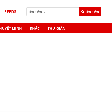
FEEDS
Tìm kiếm
HUYẾT MINH
KHÁC
THƯ GIÃN