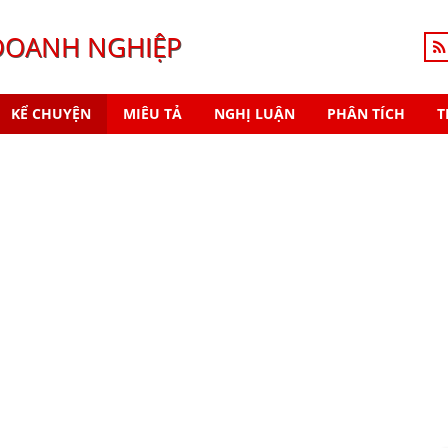
DOANH NGHIỆP
KỂ CHUYỆN
MIÊU TẢ
NGHỊ LUẬN
PHÂN TÍCH
T