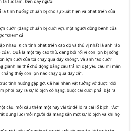
h ta tức lắm. Đến đây người
ỉ là tình huống chuẩn bị cho sự xuất hiện và phát triển của
“lợn cưới” (đang chuẩn bị cưới vợ), một người đồng bệnh của
ợc “khen” cả.
p nhau. Kịch tính phát triển cao độ và thú vị nhất là anh “áo
 của”. Quả là một tay cao thủ, đang bối rối vì con lợn bị sổng
on lợn cưới của tôi chạy qua đây không”. Và anh “áo cưới”
ng giành lại thế chủ động bằng câu trả lời đạt yêu cầu mĩ mãn
i chẳng thấy con lợn nào chạy qua đây cả”.
 trúc tình huống gặp gỡ. Cả hai nhân vật tưởng vớ được “đối
àm phơi bày ra sự lố bịch có hạng, buộc cái cười phải bật ra
t câu, mỗi câu thêm một hay vài từ để lộ ra cái lố bịch. “Áo”
rất đúng lúc (mỗi người đã mang sẵn một sự lố bịch và khi họ