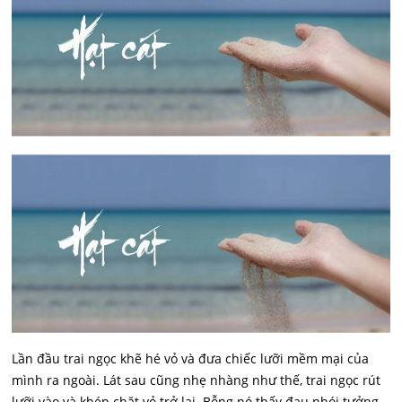
Lần đầu trai ngọc khẽ hé vỏ và đưa chiếc lưỡi mềm mại của
mình ra ngoài. Lát sau cũng nhẹ nhàng như thế, trai ngọc rút
lưỡi vào và khép chặt vỏ trở lại. Bỗng nó thấy đau nhói tưởng