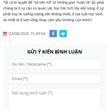
Tất cả bí quyết để “vã nên hồ” từ những giọt “nước lã” ấy, phải
chăng là ở sự cần cù quan sát, học hỏi, tích lũy vốn song, ở sự
phát huy óc tưởng tượng vốn không thiếu ở lứa tuổi học sinh,
và nhất là ở tam lòng nhạy cảm yêu thương của mình?
03/08/2026 15:39:54
GỬI Ý KIẾN BÌNH LUẬN