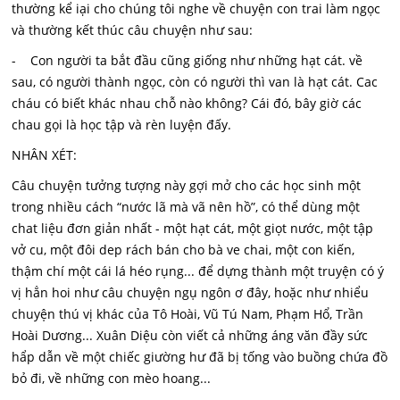
thường kể iại cho chúng tôi nghe về chuyện con trai làm ngọc
và thường kết thúc câu chuyện như sau:
- Con người ta bắt đầu cũng giống như những hạt cát. về
sau, có người thành ngọc, còn có người thì van là hạt cát. Cac
cháu có biết khác nhau chỗ nào không? Cái đó, bây giờ các
chau gọi là học tập và rèn luyện đấy.
NHÂN XÉT:
Câu chuyện tưởng tượng này gợi mở cho các học sinh một
trong nhiều cách “nước lã mà vã nên hồ”, có thể dùng một
chat liệu đơn giản nhất - một hạt cát, một giọt nước, một tập
vở cu, một đôi dep rách bán cho bà ve chai, một con kiến,
thậm chí một cái lá héo rụng... để dựng thành một truyện có ý
vị hẳn hoi như câu chuyện ngụ ngôn ơ đây, hoặc như nhiểu
chuyện thú vị khác của Tô Hoài, Vũ Tú Nam, Phạm Hổ, Trần
Hoài Dương... Xuân Diệu còn viết cả những áng văn đầy sức
hẩp dẫn về một chiếc giường hư đã bị tống vào buồng chứa đồ
bỏ đi, về những con mèo hoang...