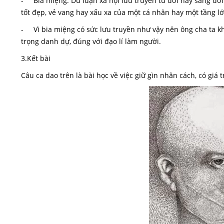
- Bia miệng: Dư luận xã hội lưu truyền từ đời này sang đờ
tốt đẹp, vẻ vang hay xấu xa của một cá nhân hay một tầng l
- Vì bia miệng có sức lưu truyền như vậy nên ông cha ta kh
trọng danh dự, đúng với đạo lí làm người.
3.Kết bài
Câu ca dao trên là bài học về việc giữ gìn nhân cách, có giá tr