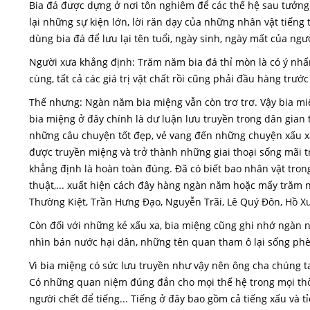
Bia đá được dựng ở nơi tôn nghiêm để các thế hệ sau tưởng 
lại những sự kiện lớn, lời răn dạy của những nhân vật tiếng 
dùng bia đá để lưu lại tên tuổi, ngày sinh, ngày mất của ngườ
Người xưa khẳng định: Trăm năm bia đá thỉ mòn là có ý nh
cùng, tất cả các giá trị vật chất rồi cũng phải đầu hàng trư
Thế nhưng: Ngàn năm bia miệng vẫn còn trơ trơ. Vậy bia mi
bia miệng ở đây chính là dư luận lưu truyền trong dân gian 
những câu chuyện tốt đẹp, vẻ vang đến những chuyện xấu x
được truyền miệng và trở thành những giai thoại sống mãi t
khẳng định là hoàn toàn đúng. Đã có biết bao nhân vật tron
thuật,... xuất hiện cách đây hàng ngàn năm hoặc mấy trăm
Thường Kiệt, Trần Hưng Đạo, Nguyễn Trãi, Lê Quý Đôn, Hồ X
Còn đối với những kẻ xấu xa, bia miệng cũng ghi nhớ ngàn
nhìn bán nước hại dân, những tên quan tham ô lại sống phè 
Vì bia miệng có sức lưu truyền như vậy nên ông cha chúng 
Có những quan niệm đúng đắn cho mọi thế hệ trong mọi thời
người chết để tiếng... Tiếng ở đây bao gồm cả tiếng xấu và t