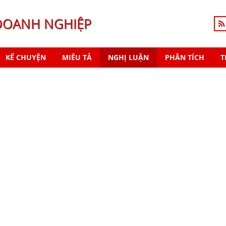
DOANH NGHIỆP
KỂ CHUYỆN
MIÊU TẢ
NGHỊ LUẬN
PHÂN TÍCH
T