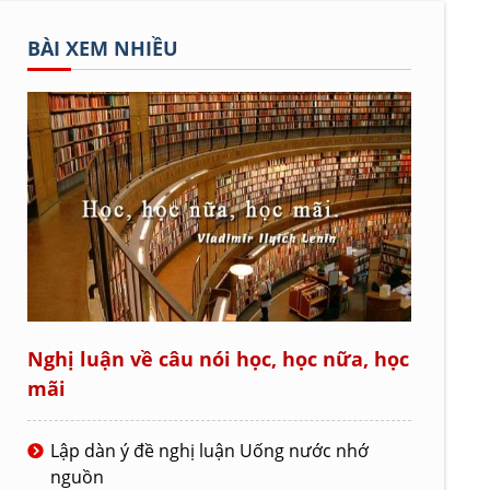
BÀI XEM NHIỀU
Nghị luận về câu nói học, học nữa, học
mãi
Lập dàn ý đề nghị luận Uống nước nhớ
nguồn