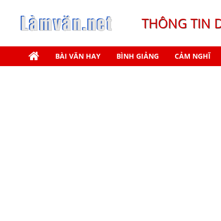
THÔNG TIN 
BÀI VĂN HAY
BÌNH GIẢNG
CẢM NGHĨ