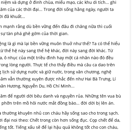
niệm và dựng ở đinh chùa, miếu mạo, các khu di tích... ghi
tăm của các thời đại... Trong đời sống hằng ngày, người ta
i đã khuất...
ấn mạnh rằng dù bền vững đến đâu đi chăng nữa thì cuối
ớc sự tàn phá ghê gớm của thời gian.
ệng là gì mà lại bền vững muôn thuở như thế? Ta có thể hiểu
từ thế hệ này sang thế hệ khác, đời này sang đời khác. Từ
a, ô nhục của một triều đình hay một cá nhân nào đó đều
rong lòng người. Thực tế cho thấy điều mà câu ca dao trên
g lịch sử dựng nước và giữ nước, trong văn chương, nghệ
 năm vẫn thường xuyên được nhắc đến như Hai Bà Trưng, Lí
uân Hương, Nguyễn Du, Hồ Chí Minh...
 năm để người dời bêu danh và nguyền rủa. Những tên vua bù
phỡn trên mồ hôi nước mắt đồng bào... đời dời bị lên án.
ta thường khuyên nhủ con cháu hãy sống sao cho trong sạch.
 đại noi theo: Chết trong còn hơn sống đục. Cọp chết để da,
ỉếng tốt. Tiếng xấu sẽ để lại hậu quả không tốt cho con cháu,