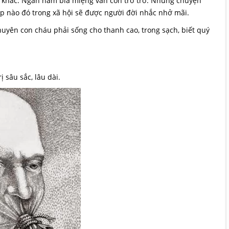
i khác. Ngàn năm bia miệng vẫn còn trơ trơ: Những chuyện
ớp nào đó trong xã hội sẽ được người đời nhắc nhở mãi.
uyên con cháu phải sống cho thanh cao, trong sạch, biết quý
ị sâu sắc, lâu dài.