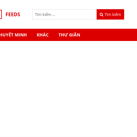
FEEDS
Tìm kiếm
HUYẾT MINH
KHÁC
THƯ GIÃN