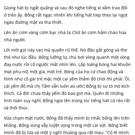
Giọng hát bị ngắt quãng và sau đó nghe tiếng xì xầm trao đổi
ở trên ấy. Bống rất ngạc nhiên khi tiếng hát tiep theo lại ngọt
ngào đường mật va tha thiết.
Lên ăn cơm vàng cơm bạc nhà ta Chớ ăn cơm hẩm cháo hoa
nhà người.
Lời mời gọi này sao mà quyến rũ thế. Nó đâu gắt gỏng và the
thé như lúc đầu. Bống lưỡng lự, chú bơi vòng quanh một vòng
đay nước rồi cố ngước mắt nhìn lên. Lấp loáng bóng hai khuôn
mạt phụ nữ, một già, một trẻ. Bóng của họ cứ chao động và
hình như cô gái trẻ mặc một cai yếm thắm đỏ chói thì phải. Ôi,
cái yếm đỏ mà chị Tấm vẫn luôn ao ước! Bống bị sự tò mò kích
thích. Cả đời chưa thấy yếm đỏ bao giờ mà. Quên đi những
tính toán suy nghĩ, Bống ngoi lên trong lúc tiếng hát cứ réo rắt
và thôi thúc.
Vừa chạm mặt nước, Bống đã thấy mình bị nhấc bổng lên trên
không. Bống vùng vẫy tuỹệt vọng trong một cái vợt. Bống biết
mình đã bị lừa và một ý nghĩ thoáng qua rất mau: “Có lẽ mình