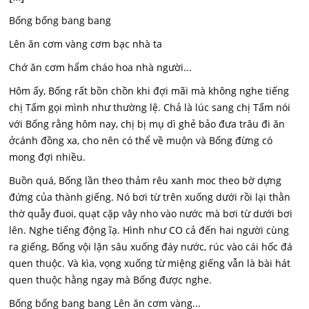
Bống bống bang bang
Lên ăn cơm vàng cơm bạc nhà ta
Chớ ăn cơm hẩm cháo hoa nhà người...
Hôm ấy, Bống rất bồn chồn khi đợi mãi mà không nghe tiếng
chị Tấm gọi mình như thường lệ. Chả là lúc sang chị Tấm nói
với Bống rằng hôm nay, chị bị mụ dì ghẻ bảo đưa trâu đi ăn
ởcánh đồng xa, cho nên có thể về muộn và Bống đừng có
mong đợi nhiều.
Buồn quá, Bống lần theo thảm rêu xanh moc theo bờ dựng
đứng của thành giếng. Nó bơi từ trên xuống dưới rồi lại thằn
thờ quẫy đuoi, quạt cặp vây nho vào nước mà bơi từ dưới bơi
lên. Nghe tiếng động ĩạ. Hình như CO cả đến hai người cùng
ra giếng, Bống vội lặn sâu xuống đáy nước, rúc vào cái hốc đá
quen thuộc. Và kìa, vọng xuống từ miệng giếng vẫn là bài hát
quen thuộc hằng ngay mà Bống được nghe.
Bống bống bang bang Lên ăn cơm vàng...