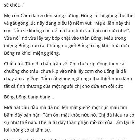
sẽ chết...”
Mẹ con Cám đã reo lên sung sướng. Đúng là cái giọng the thé
và gắt gỏng lúc nãy đang biểu lộ niềm vui: “Mẹ à, lần này thì
con Tấm sẽ không còn để mà tâm tình với bạn nó nữa nhé!”.
Vừa nói, nó vừa lấy tay bóp chặt vào thân Bống. Máu trong
miệng Bống trào ra. Chúng nó giết Bống trong khi chưa đưa
Bống ra khìoi miệng giêng.
Chiều tối. Tấm đi chăn trâu về. Chị chưa kịp đóng then cài
chuồng cho trâu, chưa kịp vào nhà lấy cơm cho Bống là đã
chạy ào ra giếng. Tấm cất giọng ngân nga tha thiết như dành
tất cả tình thương của một người chị cho đứa em côi cút:
Bống bống bang bang...
Mới hát câu đầu mà đã nổi lên mặt giến^ một cục máu tím
bầm đầy oán hận, Tấm ôm mặt khóc nức nở. Chị đã hieu ra cơ
sự như thế nào. Thế là từ đây thân phận mồ côi của Tấm lại lẻ
loi không có ai tâm sự.