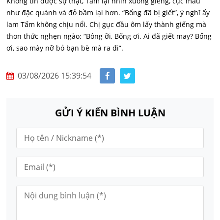
Không tin được sự thật, Tấm lại nhìn xuống giếng, cục máu
như đặc quánh và đỏ bầm iại hơn. “Bống đã bị giết”, ý nghĩ ấy
lam Tấm không chịu nổi. Chị gục đầu ôm lấy thành giếng mà
thon thức nghẹn ngào: “Bông ỡi, Bống ơi. Ai đã giết may? Bống
ơi, sao mày nỡ bỏ bạn bè mà ra đi”.
03/08/2026 15:39:54
GỬI Ý KIẾN BÌNH LUẬN