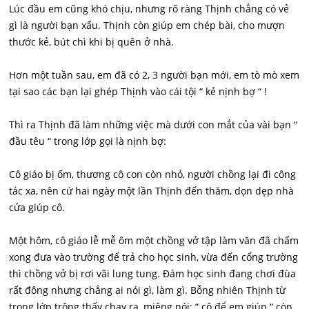
Lúc đầu em cũng khó chịu, nhưng rõ ràng Thịnh chẳng có vẻ
gì là người bạn xấu. Thịnh còn giúp em chép bài, cho mượn
thước kẻ, bút chì khi bị quên ở nhà.
Hơn một tuần sau, em đã có 2, 3 người bạn mới, em tò mò xem
tại sao các bạn lại ghép Thịnh vào cái tội “ kẻ nịnh bợ “ !
Thì ra Thịnh đã làm những việc mà dưới con mắt của vài bạn “
đầu têu “ trong lớp gọi là nịnh bợ:
Cô giáo bị ốm, thương cô con còn nhỏ, người chồng lại đi công
tác xa, nên cứ hai ngày một lần Thịnh đến thăm, dọn dẹp nhà
cửa giúp cô.
Một hôm, cô giáo lễ mễ ôm một chồng vở tập làm văn đã chấm
xong đưa vào trường để trả cho học sinh, vừa đến cổng trường
thì chồng vở bị rơi vãi lung tung. Đám học sinh đang chơi đùa
rất đông nhưng chẳng ai nói gì, làm gì. Bỗng nhiên Thịnh từ
trong lớp trông thấy chạy ra, miệng nói: “ cô để em giúp “ còn