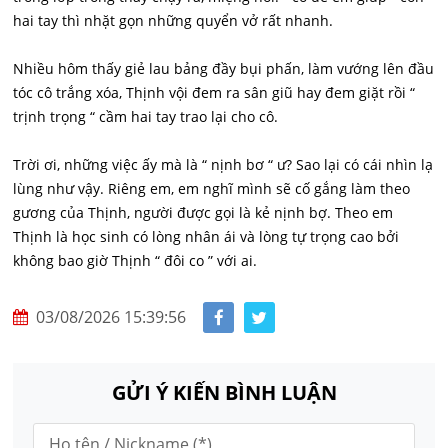
hai tay thì nhặt gọn những quyển vở rất nhanh.
Nhiều hôm thấy giẻ lau bảng đầy bụi phấn, làm vướng lên đầu
tóc cô trắng xóa, Thịnh vội đem ra sân giũ hay đem giặt rồi “
trịnh trọng “ cầm hai tay trao lại cho cô.
Trời ơi, những việc ấy mà là “ nịnh bơ “ ư? Sao lại có cái nhìn lạ
lùng như vậy. Riêng em, em nghĩ mình sẽ cố gắng làm theo
gương của Thịnh, người được gọi là kẻ nịnh bợ. Theo em
Thịnh là học sinh có lòng nhân ái và lòng tự trọng cao bởi
không bao giờ Thịnh “ đôi co ” với ai.
03/08/2026 15:39:56
GỬI Ý KIẾN BÌNH LUẬN