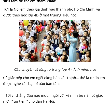
sưu tầm để các em tham khảo:
Từ Hà Nội em theo gia đình vào thành phố Hồ Chí Minh, và
được theo học lớp 4D ở một trường Tiểu học.
Câu chuyện về lòng tự trọng lớp 4 - Ảnh minh họa
Cô giáo xếp cho em ngồi cùng bàn với Thịnh… thế là từ đó em
được nghe các bạn xì xào bàn tán:
- Bởi vì chẳng đứa nào muốn ngồi với kẻ nịnh bợ nên cô giáo
mới “ ưu tiên “ cho dân Hà Nội.