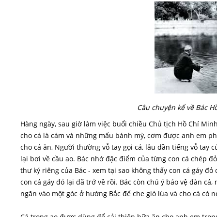
Câu chuyện kể về Bác Hồ
Hàng ngày, sau giờ làm việc buổi chiều Chủ tịch Hồ Chí Min
cho cá là cám và những mẩu bánh mỳ, cơm được anh em phục
cho cá ăn, Người thường vỗ tay gọi cá, lâu dần tiếng vỗ tay 
lại bơi về cầu ao. Bác nhớ đặc điểm của từng con cá chép đỏ 
thư ký riêng của Bác - xem tại sao không thấy con cá gáy đỏ
con cá gáy đỏ lại đã trở về rồi. Bác còn chú ý bảo vệ đàn c
ngăn vào một góc ở hướng Bắc để che gió lùa và cho cá có nơ
Cá trong ao được dùng để cải thiện bữa ăn cho anh em tron