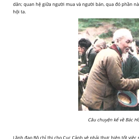
dân; quan hệ giữa người mua và người bán, qua đó phần nào
hội ta.
Câu chuyện kể về Bác Hồ
Lãnh đạo Bộ chỉ thị cho Cục Cảnh vệ phải thực hiện tốt việc 