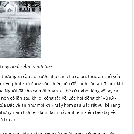
 hay nhất - Ảnh minh họa
h thường ra cầu ao trước nhà sàn cho cá ăn, thức ăn chủ yếu
 vụ phơi khô đựng vào chiếc hộp để cạnh cầu ao .Trước khi
của Người đã cho cá một phản xạ, hễ cứ nghe tiếng vỗ tay cá
nên có lần sau khi đi công tác về, Bác hỏi đồng chí Vũ Kỳ -
 của Bác về ăn như mọi khi? Mấy hôm sau Bác rất vui kể rằng
á, những năm trời rét đậm Bác nhắc anh em kiếm bèo tây về
i trú ẩn.
g cơ quan, tiếp khách trong và ngoài nước. Hàng năm, vào