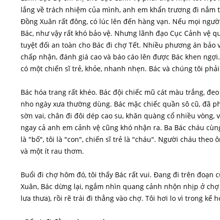
lắng về trách nhiệm của mình, anh em khẩn trương đi nắm tì
Đồng Xuân rất đông, có lúc lên đến hàng vạn. Nếu mọi người
Bác, như vậy rất khó bảo vệ. Nhưng lãnh đạo Cục Cảnh vệ qu
tuyệt đối an toàn cho Bác đi chợ Tết. Nhiều phương án bảo 
chấp nhận, đánh giá cao và báo cáo lên được Bác khen ngợi. 
có một chiến sĩ trẻ, khỏe, nhanh nhẹn. Bác và chúng tôi phả
Bác hóa trang rất khéo. Bác đội chiếc mũ cát màu trắng, đeo
nho ngày xưa thường dùng. Bác mặc chiếc quần sô cũ, đã p
sờn vai, chân đi đôi dép cao su, khăn quàng cổ nhiều vòng, 
ngay cả anh em cảnh vệ cũng khó nhận ra. Ba Bác cháu cùn
là "bố", tôi là "con", chiến sĩ trẻ là "cháu". Người cháu theo
và một ít rau thơm.
Buổi đi chợ hôm đó, tôi thấy Bác rất vui. Đang đi trên đoạn
Xuân, Bác dừng lại, ngắm nhìn quang cảnh nhộn nhịp ở chợ Bắ
lưa thưa), rồi rẽ trái đi thẳng vào chợ. Tôi hơi lo vì trong 