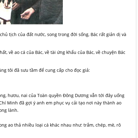
 chủ tịch của đất nước, song trong đời sống, Bác rất giản dị và
ất, về ao cá của Bác, về tài ứng khẩu của Bác, về chuyện Bác
ng tôi đã sưu tầm để cung cấp cho đọc giả:
ọng, hươu, nai của Toàn quyền Đông Dương vẫn tới đây uống
ồ Chí Minh đã gợi ý anh em phục vụ cải tạo nơi này thành ao
ong lành.
ng ao thả nhiều loại cá khác nhau như: trắm, chép, mè, rô