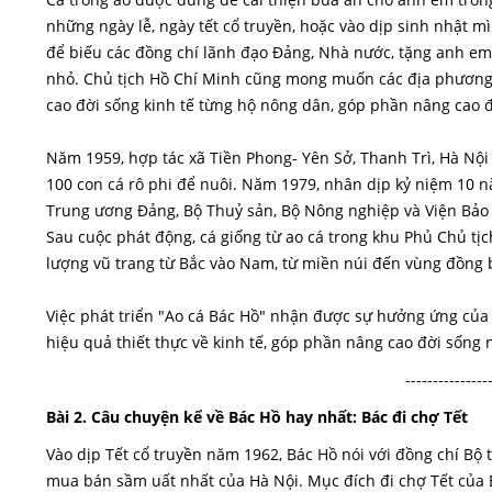
những ngày lễ, ngày tết cổ truyền, hoặc vào dịp sinh nhật 
để biếu các đồng chí lãnh đạo Đảng, Nhà nước, tặng anh em 
nhỏ. Chủ tịch Hồ Chí Minh cũng mong muốn các địa phương t
cao đời sống kinh tế từng hộ nông dân, góp phần nâng cao đ
Năm 1959, hợp tác xã Tiền Phong- Yên Sở, Thanh Trì, Hà Nội 
100 con cá rô phi để nuôi. Năm 1979, nhân dịp kỷ niệm 10 n
Trung ương Đảng, Bộ Thuỷ sản, Bộ Nông nghiệp và Viện Bảo 
Sau cuộc phát động, cá giống từ ao cá trong khu Phủ Chủ tị
lượng vũ trang từ Bắc vào Nam, từ miền núi đến vùng đồng 
Việc phát triển "Ao cá Bác Hồ" nhận được sự hưởng ứng của
hiệu quả thiết thực về kinh tế, góp phần nâng cao đời sống
---------------
Bài 2. Câu chuyện kể về Bác Hồ hay nhất: Bác đi chợ Tết
Vào dịp Tết cổ truyền năm 1962, Bác Hồ nói với đồng chí Bộ
mua bán sầm uất nhất của Hà Nội. Mục đích đi chợ Tết của