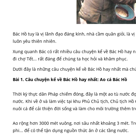
Bác Hồ tuy là vị lãnh đạo đáng kính, nhà cầm quân giỏi, là vị
luôn yêu thiên nhiên.
Xung quanh Bác có rất nhiều câu chuyện kể về Bác Hồ hay nh
đi chợ Tết... rất đáng để chúng ta học hỏi và khâm phục.
Dưới đây là những câu chuyện kể về Bác Hồ hay nhất mà chú
Bài 1. Câu chuyện kể về Bác Hồ hay nhất: Ao cá Bác Hồ
Thời kỳ thực dân Pháp chiếm đóng, đây là một ao tù nước đ
nước. Khi về ở và làm việc tại khu Phủ Chủ tịch, Chủ tịch H
nuôi cá để cải thiện đời sống và làm cho môi trường thêm tr
Ao rộng hơn 3000 mét vuông, nơi sâu nhất khoảng 3 mét. Tro
phi... để có thể tận dụng nguồn thức ăn ở các tầng nước.