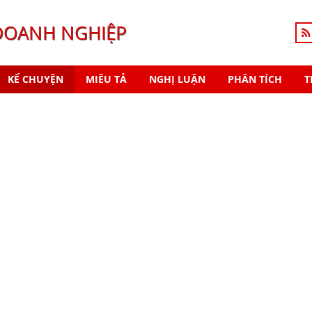
DOANH NGHIỆP
KỂ CHUYỆN
MIÊU TẢ
NGHỊ LUẬN
PHÂN TÍCH
T