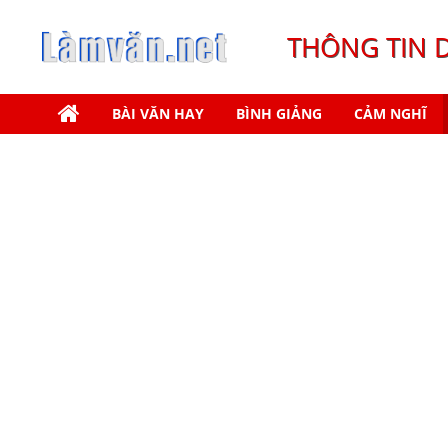
THÔNG TIN 
BÀI VĂN HAY
BÌNH GIẢNG
CẢM NGHĨ