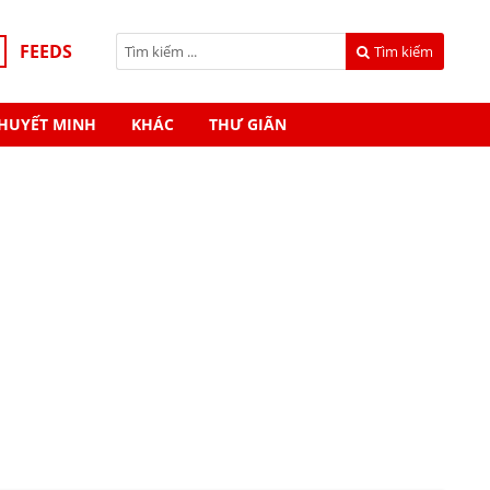
FEEDS
Tìm kiếm
HUYẾT MINH
KHÁC
THƯ GIÃN