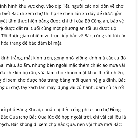
nh hình khu vực chợ. Vào dịp Tết, người các nơi dồn về chợ
 biết Bác đi xem chợ thì họ sẽ chen lấn xô đẩy để được gần
yết tâm thực hiện bằng được chỉ thị của Bộ Công an, bảo vệ
vệ được đặt ra. Cuối cùng một phương án tối ưu được Bộ
Tôi được giao nhiệm vụ trực tiếp bảo vệ Bác, cùng với tôi còn
i hóa trang để bảo đảm bí mật.
 kính trắng, mắt kính tròn, gọng nhỏ, giống kính mà các cụ đồ
hai màu, áo ấm, nhưng bên ngoài mặc thêm chiếc áo mưa vải
vừa che kín bộ râu, vừa làm cho khuôn mặt khác đi rất nhiều,
g đi xem chợ được hóa trang bằng mối quan hệ gia đình. Bác
 ông đi chợ, tay xách làn mây, đựng vài củ hành, dăm củ cà rốt
 cuối phố Hàng Khoai, chuẩn bị đến cổng phía sau chợ Đồng
c Qua (chợ Bắc Qua lúc đó họp ngoài trời, chỉ vài cái lều lá
kế hoạch, Bác không đi xem chợ Bắc Qua, nên vội thưa mời Bác: