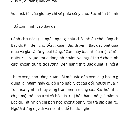
- Bố ơi, đi đằng này cơ mà.
Vừa nói, tôi vừa giơ tay chỉ về phía cổng chợ. Bác nhìn tôi mỉ
- Bố con mình vào đây đã!
Cảnh chợ Bắc Qua ngổn ngang, chật chội, nhiều chỗ hàng chất
Bác đi. Khi đến chợ Đồng Xuân, Bác đi xem. Bác đặc biệt qua
mua và giá cả từng loại hàng. "Cam này bao nhiêu một cân? 
nhiêu?"... Người mua đông như nấm, vài người sơ ý chạm nhẹ 
cười khoan dung, độ lượng. Đến hàng thịt, Bác dừng lại hỏi giá
Thăm xong chợ Đồng Xuân, tôi mời Bác đến xem chợ hoa ở gầ
dừng lại ngắm mấy cụ đồ nho ngồi viết câu đối, người mua, 
Tôi thoáng nhìn thấy vầng trán mênh mông của Bác hơi nhíu 
chọn một bó hoa tươi và hỏi giá. Chị bán hàng nói giá năm h
Bác đi. Tất nhiên chị bán hoa không bán vì tôi trả giá quá rẻ.
Người đứng dậy đi và nói nhỏ để tôi đủ nghe: