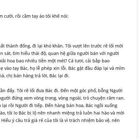
m cười, rồi cầm tay áo tôi khẽ nói:
 thành đống, đi lại khó khăn. Tôi vượt lên trước rẽ lối mời
n sát, tìm hiểu thái độ, quan hệ giữa người bán với người
Vải hoa bao nhiêu tiền một mét? Cá tươi, cải bắp bao
vào tay Bác, họ lễ phép xin lỗi. Bác gật đầu đáp lại và mỉm
, chị bán hàng trả lời, Bác lại đi.
n đấy. Tôi rẽ lối đưa Bác đi. Đến một góc phố, bỗng Người
người đứng xem vòng trong, vòng ngoài, trò chuyện râm ran.
lại rồi Người đi tiếp. Đến hàng bán hoa, Bác ngồi xuống
ào, tôi lo Bác bị lộ nên nhanh miệng trả luôn hai hào và mời
 Hiểu ý câu trả giá rẻ của tôi là vì trách nhiệm bảo vệ, nên