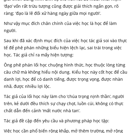
‘đạo’ vốn rất trừu tượng cũng được giải thích ngắn gọn, rõ
ràng; ‘đạo là lẽ đối xử hàng ngày giữa mọi người’.
Như vậy mục đích chân chính của việc học là học để làm
người.
Sau khi đã xác định mục đích của việc học tác giả soi vào thực
tế để phê phán những biểu hiện lệch lạc, sai trái trong việc
học. Tác giả chỉ ra mấy hiện tượng:
Ông phê phán lối học chuộng hình thức, học thuộc lòng từng
câu chữ mà không hiểu nội dung. Kiểu học này cốt học để cầu
danh lợi, học để có danh tiếng, được trọng vọng, được nhàn
nhã, được nhiều lợi lộc.
Tác giả của lối học này làm cho ‘chúa trọng nịnh thần’, người
trên, kẻ dưới đều thích sự chạy chọt, luồn cúi, không có thực
chất dẫn đến cảnh ‘mất nước nhà tan’.
Tác giả đề cập đến yêu cầu và phương pháp học tập:
Việc học cần phổ biến rộng khắp, mở thêm trường, mở rộng