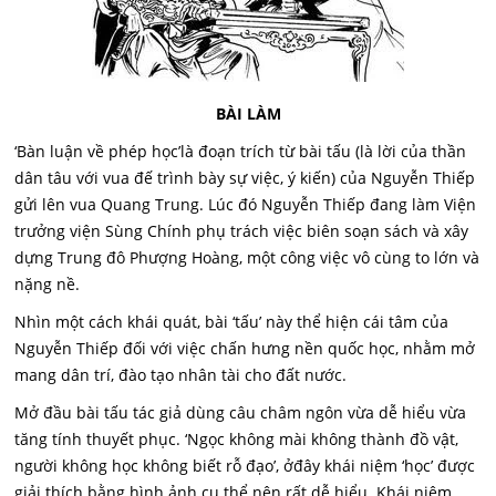
BÀI LÀM
‘Bàn luận về phép học’là đoạn trích từ bài tấu (là lời của thần
dân tâu với vua đế trình bày sự việc, ý kiến) của Nguyễn Thiếp
gửi lên vua Quang Trung. Lúc đó Nguyễn Thiếp đang làm Viện
trưởng viện Sùng Chính phụ trách việc biên soạn sách và xây
dựng Trung đô Phượng Hoàng, một công việc vô cùng to lớn và
nặng nề.
Nhìn một cách khái quát, bài ‘tấu’ này thể hiện cái tâm của
Nguyễn Thiếp đối với việc chấn hưng nền quốc học, nhằm mở
mang dân trí, đào tạo nhân tài cho đất nước.
Mở đầu bài tấu tác giả dùng câu châm ngôn vừa dễ hiểu vừa
tăng tính thuyết phục. ‘Ngọc không mài không thành đồ vật,
người không học không biết rỗ đạo’, ởđây khái niệm ‘học’ được
giải thích bằng hình ảnh cụ thể nên rất dễ hiểu. Khái niệm