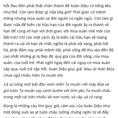
Nỗi đau đớn phải thật chân thành để Xuân Diệu có tiếng kêu
như thế. Còn làm được gì nữa bây giờ? Thời gian cứ mênh
mông nhưng mùa xuân và đời người cứ ngắn ngủi. Còn làm gì
được nữa để biến cái hữu hạn của đời người ấy ra thành vô
hạn để cùng vô hạn với thời gian, với mùa xuân mãi mãi của
đất trời? Chỉ còn một cách, ấy là biến cái hữu hạn về lượng
thành ra cái vô hạn về chất, nghĩa là phải vội vàng, phải hối
hả, phải đắm say, phải mãnh liệt, phải sống để thu vào đến độ
cao nhất những gì là đẹp đê, quý giá của đời sông, của mùa
xuân, của tuổi trẻ. Phải nghĩ ngay đến cái nguy cơ mùa xuân
sắp qua, tuổi trẻ sắp hết. Xuân Diệu giục giã:
Mau di thôi! Mùa
chưa ngả chiều hôm Ta muốn ôm
Cả sự sông mới bắt đầu mơn mởn Ta muốn riết mây đưa và
gió lượn Ta muốn say cánh bướm với tình yêu Ta muốn thâu
trong một cái hôn nhiều Và non nước, và cây, và cỏ rạng.
Đúng là những câu thơ giục giã, cảm xúc của Xuân Diệu như
một dòng suôi ào ạt tuôn chảy, tưởng chừng ngôn từ xô đẩy