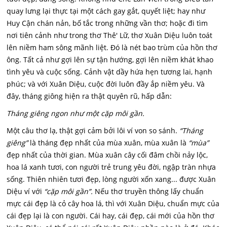
quay lưng lại thực tại một cách gay gắt, quyết liệt; hay như
Huy Cận chán nản, bố tắc trong những vần thơ; hoặc đi tìm
nơi tiên cảnh như trong thơ Thê' Lữ, thơ Xuân Diệu luôn toát
lên niềm ham sông mãnh liệt. Đó là nét bao trùm của hồn thơ
ông. Tất cả như gợi lên sự tận hướng, gợi lên niềm khát khao
tình yêu và cuộc sống. Cảnh vật dầy hứa hẹn tương lai, hạnh
phúc; và với Xuân Diệu, cuộc đời luôn đầy ắp niềm yêu. Và
đây, tháng giông hiện ra thật quyên rũ, hấp dẫn:
Tháng giêng ngon như một cặp môi gần.
Một câu thơ lạ, thật gợi cảm bởi lôi ví von so sánh.
“Tháng
giêng”
là tháng đẹp nhất của mùa xuân, mùa xuân là
“mùa”
đẹp nhất của thời gian. Mùa xuân cây cối đâm chồi nảy lộc,
hoa lá xanh tươi, con người trẻ trung yêu đời, ngập tràn nhựa
sống. Thiên nhiên tươi đẹp, lòng người xốn xang... được Xuân
Diệu ví với
“cặp môi gần”.
Nếu thơ truyền thông lấy chuẩn
mực cái đẹp là cỏ cây hoa lá, thì với Xuân Diệu, chuẩn mực của
cái đẹp lại là con người. Cái hay, cái đẹp, cái mới của hồn thơ