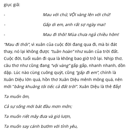
giục giã:
-
Mau với chứ, VỘI vàng lên với chứ!
- Gấp di em, anh rất sợ ngày mai!
-
Mau đi thôi! Mùa chưa ngả chiều hôm!
“Mau đi thôi”,
vì xuân của cuộc đời đang qua đi, mà bi đát
thay, nó lại không được
“tuần hoàn”
như xuân của trời đất.
Cuộc đời, tuổi xuân đi qua là không bao giờ trở lại. Nhịp thơ,
câu thơ như cũng đang
“vội vàng”
gấp gấp, nhanh nhanh, dồn
dập. Lúc nào cùng cuông quýt, cũng
“gấp đi em”,
chính là
Xuân Diệu lớn quá, hồn thơ Xuân Diệu mênh mông quá, nên
mới “
b
âng khuâng tôi tiếc cả đất trời”.
Xuân Diệu là thê đấy!
Ta muốn ôm,
Cả sự sống mới bát đầu mơn mởn;
Ta muốn riết mây đưa và gió lượn,
Ta muốn say cánh bướm với tỉnh yêu,