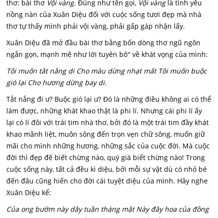
thơ: bài thơ
Vội vàng.
Đúng như tên gọi,
Vội vàng
là tình yêu
nồng nàn của Xuân Diệu đối với cuộc sống tươi đẹp mà nhà
thơ tự thấy mình phải vội vàng, phải gấp gáp nhận lấy.
Xuân Diệu đã mở đầu bài thơ bằng bốn dòng thơ ngũ ngôn
ngắn gọn, mạnh mẽ như lời tuyên bô" về khát vọng của mình:
Tôi muốn tắt nắng di Cho màu dừng nhạt mất Tôi muốn buộc
gió lại Cho hương dừng bay di.
Tắt nắng đi ư? Buộc gió lại ư? Đó là những điều không ai có thể
làm được, những khát khao thật là phi lí. Nhưng cái phi lí ấy
lại có lí đôi với trái tim nhà thơ, bởi đó là một trái tim đầy khát
khao mãnh liệt, muôn sông đến trọn vẹn chữ sông, muốn giữ
mãi cho mình những hương, những sắc của cuộc đời. Mà cuộc
đời thì đẹp đẽ biết chừng nào, quý giá biết chừng nào! Trong
cuộc sống này, tất cả đều kì diệu, bởi mỗi sự vật dù có nhỏ bé
đến đâu cũng hiến cho đời cái tuyệt diệu của mình. Hãy nghe
Xuân Diệu kể:
Của ong bướm này dây tuần tháng mật Này đây hoa của đồng