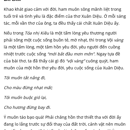
Khao khát giao cảm với đời, ham muôn sông mãnh liệt trong
tuổi trẻ và tình yêu là đặc điểm của thơ Xuân Diệu. Ớ mỗi sáng
tác, mỗi vần thơ của ông, ta đều thấy cái chất Xuân Diệu ấy.
Nếu trong
Tỏa nhị Kiều
là một tấm lòng yêu thương người
phải sông một cuộc sống buồn tẻ, mờ nhạt, thì trong Vội
vàng
là một tấm lòng, một tâm hồn yêu đời, yêu người đến cuồng
nhiệt trước cuộc sống
“mới bắt đầu mơn mởn”.
Ngay tựa đề
của bài thơ, ta đã thấy cái gì đó
“vội vàng”
cuông quýt, ham
muôn của một hồn thơ yêu đời, yêu cuộc sống của Xuân Diệu.
Tôi muốn tắt nắng đi,
Cho màu đừng nhạt mất;
Tôi muốn buộc gió lại,
Cho hương đừng bay đi.
Ý muôn táo bạo quá! Phải chăng hồn thơ thiết tha với đời ấy
đang lo lắng trước sự đổi thay của đất trời, cảnh vật nên muôn