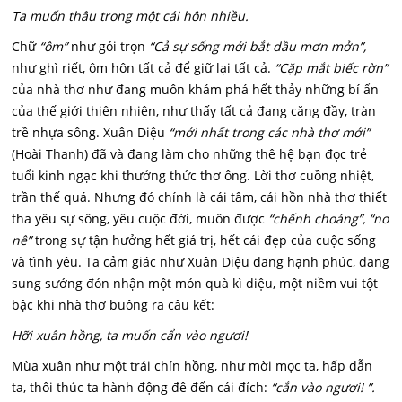
Ta muốn thâu trong một cái hôn nhiều.
Chữ
“ôm”
như gói trọn
“Cả sự sống mới bắt dầu mơn mởn”,
như ghì riết, ôm hôn tất cả để giữ lại tất cả.
“Cặp mắt biếc rờn”
của nhà thơ như đang muôn khám phá hết thảy những bí ẩn
của thế giới thiên nhiên, như thấy tất cả đang căng đầy, tràn
trề nhựa sông. Xuân Diệu
“mới nhất trong các nhà thơ mới”
(Hoài Thanh) đã và đang làm cho những thê hệ bạn đọc trẻ
tuổi kinh ngạc khi thưởng thức thơ ông. Lời thơ cuồng nhiệt,
trần thế quá. Nhưng đó chính là cái tâm, cái hồn nhà thơ thiết
tha yêu sự sông, yêu cuộc đời, muôn được
“chếnh choáng”, “no
nê”
trong sự tận hưởng hết giá trị, hết cái đẹp của cuộc sống
và tình yêu. Ta cảm giác như Xuân Diệu đang hạnh phúc, đang
sung sướng đón nhận một món quà kì diệu, một niềm vui tột
bậc khi nhà thơ buông ra câu kết:
Hỡi xuân hồng, ta muốn cẩn vào ngươi!
Mùa xuân như một trái chín hồng, như mời mọc ta, hấp dẫn
ta, thôi thúc ta hành động đê đến cái đích:
“cắn vào ngươi! ”.