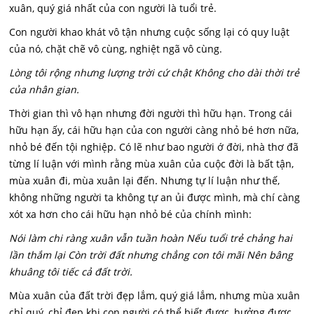
xuân, quý giá nhất của con người là tuổi trẻ.
Con người khao khát vô tận nhưng cuộc sống lại có quy luật
của nó, chặt chẽ vô cùng, nghiệt ngã vô cùng.
Lòng tôi rộng nhưng lượng trời cứ chật Không cho dài thời trẻ
của nhân gian.
Thời gian thì vô hạn nhưng đời người thì hữu hạn. Trong cái
hữu hạn ấy, cái hữu hạn của con người càng nhỏ bé hơn nữa,
nhỏ bé đến tội nghiệp. Có lẽ như bao người ớ đời, nhà thơ đã
từng lí luận với mình rằng mùa xuân của cuộc đời là bất tận,
mùa xuân đi, mùa xuân lại đến. Nhưng tự lí luận như thế,
không những người ta không tự an ủi được mình, mà chí càng
xót xa hơn cho cái hữu hạn nhỏ bé của chính mình:
Nói làm chi ràng xuân vẫn tuần hoàn Nếu tuổi trẻ chảng hai
lần thắm lại Còn trời đất nhưng chẳng con tôi mãi Nên bâng
khuâng tôi tiếc cả đất trời.
Mùa xuân của đất trời đẹp lắm, quý giá lắm, nhưng mùa xuân
chỉ quý, chỉ đẹp khi con người có thể biết được, hưởng được