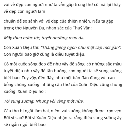
với vẻ đẹp con người như ta vẫn gặp trong thơ cố mà lại thây
vẻ đẹp con người làm
chuẩn để so sánh với vẻ đẹp của thiên nhiên. Nếu ta gặp
trong thơ Nguyễn Du, nhan sắc của Thuý Vân:
Mây thua nước tóc, tuyết nhường màu da.
Còn Xuân Diệu thì:
“Tháng giêng ngon như một cặp môi gần”.
Con người bao giờ cũng là điều tuyệt diệu.
Có một cuộc sống đẹp đẽ như vậy để sống, có những sắc màu
tuyệt diệu như vậy để tận hưởng, con người ta sẽ sung sướng
biết bao. Tuy vậy, đến đây, như một bản đàn đang vút cao
bỗng chùng xuống, những câu thơ của Xuân Diệu cũng chùng
xuống. Xuân Diệu nói:
Tôi sung sướng. Nhưng vội vàng một nửa.
Câu thơ bị ngắt làm hai, niềm vui sướng không được trọn vẹn.
Bởi vì sao? Bởi vì Xuân Diệu nhận ra rằng điều sung sướng ấy
sẽ ngắn ngủi biết bao: