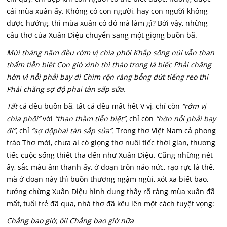
cái mùa xuân ấy. Không có con người, hay con người không
được hưởng, thì mùa xuân có đó mà làm gì? Bởi vậy, những
câu thơ của Xuân Diệu chuyển sang một giọng buồn bã.
Mùi tháng năm đều rớm vị chia phôi Khắp sông núi vẫn than
thẩm tiễn biệt Con gió xinh thì thào trong lá biếc Phải chăng
hờn vì nỗi phải bay di Chim rộn ràng bỗng dứt tiếng reo thi
Phải chăng sợ độ phai tàn sấp sửa.
Tất
cả đều buồn bã, tất cả đều mất hết V vị, chỉ còn
“rớm vị
chia phôi”
với
“than thầm tiễn biệt”,
chỉ còn
“hờn nỗi phải bay
đi”,
chỉ
“sợ dộphai tàn sắp sửa”.
Trong thơ Việt Nam cả phong
trào Thơ mới, chưa ai có giọng thơ nuôi tiếc thời gian, thương
tiếc cuộc sống thiết tha đến như Xuân Diệu. Cũng những nét
ấy, sắc màu âm thanh ấy, ở đoạn trôn náo nức, rạo rực là thế,
mà ở đoạn này thì buồn thương ngậm ngùi, xót xa biết bao,
tưởng chừng Xuân Diệu hình dung thây rõ ràng mùa xuân đã
mất, tuổi trẻ đã qua, nhà thơ đã kêu lên một cách tuyệt vọng:
Chẳng bao giờ, ôi! Chẳng bao giờ nữa