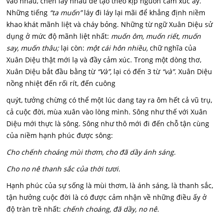
vào nhau, chen lấy nhau để tạo theo kịp nguồn cảm xúc ấy.
Những tiếng
“ta muốn”
láy đi láy lại mãi để khẳng định niềm
khao khát mãnh liệt và cháy bỏng. Những từ ngữ Xuân Diệu sử
dụng ở mức độ mãnh liệt nhất:
muốn ôm, muốn riết, muốn
say, muốn thâu;
lại còn:
một cái hôn nhiều,
chữ nghĩa của
Xuân Diệu thật mới lạ và đầy cảm xúc. Trong một dòng thơ,
Xuân Diệu bắt đầu bằng từ
“Và”,
lại có đến 3 từ
“và”.
Xuân Diệu
nồng nhiệt đến rối rít, đến cuông
quýt, tưởng chừng có thể một lúc dang tay ra ôm hết cả vũ trụ,
cả cuộc đời, mùa xuân vào lòng mình. Sông như thế với Xuân
Diệu mới thực là sông. Sông như thô mới đi đến chỗ tận cùng
của niềm hạnh phúc được sông:
Cho chếnh choáng mùi thơm, cho đã dầy ánh sáng.
Cho no nê thanh sắc của thời tươi.
Hạnh phúc của sự sống là mùi thơm, là ánh sáng, là thanh sắc,
tận hưởng cuộc đời là có được cảm nhận về những điều ấy ở
độ tràn trề nhất:
chếnh choáng, đã dầy, no nê.