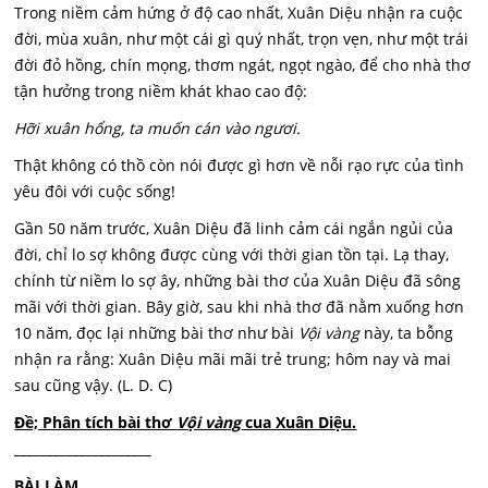
Trong niềm cảm hứng ở độ cao nhất, Xuân Diệu nhận ra cuộc
đời, mùa xuân, như một cái gì quý nhất, trọn vẹn, như một trái
đời đỏ hồng, chín mọng, thơm ngát, ngọt ngào, để cho nhà thơ
tận hưởng trong niềm khát khao cao độ:
Hỡi xuân hổng, ta muốn cán vào ngươi.
Thật không có thồ còn nói được gì hơn về nỗi rạo rực của tình
yêu đôi với cuộc sống!
Gần 50 năm trước, Xuân Diệu đã linh cảm cái ngắn ngủi của
đời, chỉ lo sợ không được cùng với thời gian tồn tại. Lạ thay,
chính từ niềm lo sợ ây, những bài thơ của Xuân Diệu đã sông
mãi với thời gian. Bây giờ, sau khi nhà thơ đã nằm xuống hơn
10 năm, đọc lại những bài thơ như bài
Vội vàng
này, ta bỗng
nhận ra rằng: Xuân Diệu mãi mãi trẻ trung; hôm nay và mai
sau cũng vậy. (L. D. C)
Đề; Phân tích bài thơ
Vội vàng
cua Xuân Diệu.
_____________________
BÀI LÀM