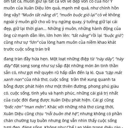
ôm tất cả, muôn giữ lại tất cả với vẻ đẹp vốn có của nó? Ý
muôn của Xuân Diệu lớn quá, mạnh mẽ quá, như chính hồn
ông vậy?
“Muốn tắt nắng di”, “muốn buộc gió lại”
có vẻ không
ngoài ý muôn giữ cho vũ trụ ngừng quay, ý tưởng giữ lại cái
đẹp, giữ lại thời gian... Những ý muôn, những hành động của
ông cứ mạnh dần lên, lớn hơn lên:
“tắt nắng”
rồi lại
“buộc gió”;
cũng như sự
“lớn”
cùa lòng ham muôn của niềm khao khát
trước cuộc sống tràn trề
đang tràn đầy hứa hẹn. Một loạt những điệp từ
“này dây”, “này
đây”
đặt song song như sự sắp đật những món ăn tinh thần
sẵn có, như gợi mở quyên rũ hấp dẫn đến lạ kì. Qua
“cặp mắt
xanh non”
của nhà thơ, cuộc sống trần thê xung quanh ta
bỗng được phát hiện như một thiên đường, phong phú giàu
có. cuộc sống, tình yêu và hạnh phúc, những cái giá trị nhất
của cuộc đời đang được Xuân Diệu phát hiện. Cái gì cũng
“biếc rờn” “man mởn”.
Khác với những nhà thơ cùng thời,
Xuân Diệu cũng chịu
“nỗi buồn thê hệ”,
nhưng không có phần
chán chường tuy buồn nhưng ông vẫn nhìn thấy cuộc sống
tươi đẹp, đáng sống. Không như Chế Lan Viên trong
Điêu tàn -