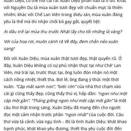
Xuân Diệu, có thể nói cái rất Xuân Diệu phần nào là ở đó. Khác
với Nguyền Du tả mùa xuân tươi đẹp với chuẩn mực là thiên
nhiên; khác với Chế Lan Viên trong
Điêu tàn,
mùa xuân đáng
yêu là thế mà thi nhận chối bỏ gay gắt, quyết liệt:
Ai dâu trở lại mùa thu trước Nhặt lấy cho tôi những lá vàng?
Với của hoa rơi, muôn cánh rã Về đây, đem chắn nẻo xuân
sang!
Đôi với Xuân Diệu, mùa xuân thật tươi đẹp, thật quyến rũ. Ở
đây, Xuân Diệu không có sự phủ nhận thực tại như Chê' Lan
Viên, mà trái lại, trước thực tại, ông luôn đón nhận nó một
cách nồng nhiệt, thiết tha. Bơi lẽ, ông đang ý thức một thời
xuân.
“Cặp mắt xanh non”, “biếc rờn”
của nhà thơ chạm vào
cái gì cũng thấy đẹp, cũng thấy thú vị, hấp dần:
“ngon như một
cặp môi gần”. “Tháng giêng ngon như một cặp môi gần”
là một
câu thơ thật trong sáng. Xuân Diệu đã mang đến cho người
đọc một cảm nhận trước phần
“ngon nhất”
của cuộc đời. Câu
thơ vừa tả cảnh, vừa ngụ tình - đó là tình Xuân Diệu: khát khao
hạnh phúc, khát khao yêu đương, thiết tha yêu cuộc đời đến