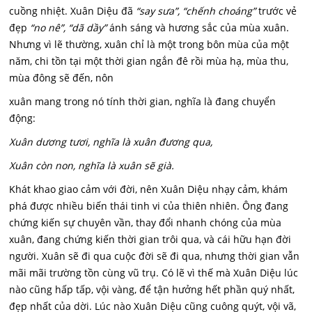
cuồng nhiệt. Xuân Diệu đã
“say sưa”, “chếnh choáng”
trước vẻ
đẹp
“no nê”, “dã dầy”
ánh sáng và hương sắc của mùa xuân.
Nhưng vì lẽ thường, xuân chỉ là một trong bôn mùa của một
năm, chi tồn tại một thời gian ngắn đê rồi mùa hạ, mùa thu,
mùa đông sẽ đến, nôn
xuân mang trong nó tính thời gian, nghĩa là đang chuyển
động:
Xuân dương tươi, nghĩa là xuân đương qua,
Xuân còn non, nghĩa là xuân sẽ già.
Khát khao giao cảm với đời, nên Xuân Diệu nhạy cảm, khám
phá được nhiều biến thái tinh vi của thiên nhiên. Ông đang
chứng kiến sự chuyên vần, thay đổi nhanh chóng của mùa
xuân, đang chứng kiến thời gian trôi qua, và cái hữu hạn đời
người. Xuân sẽ đi qua cuộc đời sẽ đi qua, nhưng thời gian vẫn
mãi mãi trường tồn cùng vũ trụ. Có lẽ vì thế mà Xuân Diệu lúc
nào cũng hấp tấp, vội vàng, để tận hưởng hết phần quý nhất,
đẹp nhất của dời. Lúc nào Xuân Diệu cũng cuông quýt, vội vã,