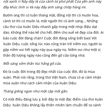
nội xanh ri Này dây lá của cành tơ phơ phất Của yến anh này
đây khúc tình si Và này đây ánh sáng chớp hàng mi.
Bướm ong thì có tuần tháng mật, đồng nội thì có muôn hoa,
cành tơ thì có muôn lá, mắt người thì có ánh sáng... Những
câu thơ của Xuân Diệu nhanh gấp trong một nhịp điệu dạt
dào. Không thể nào kế cho hết, đếm cho xuể vẻ đẹp của đời. Ai
bảo cuộc đời đáng chán? Cuộc đời đáng sông biết bao! Với
Xuân Diệu, cuộc sống lúc nào cũng tràn trề niềm vui, người ta
gặp niềm vui hết ngày này qua ngày nọ. Niềm vui như một vị
thần độ lượng ngày nào cũng đến gõ cửa từng nhà:
Mỗi sáng sớm thần Vui hằng gõ cửa.
Đó là cuộc đời trong độ đẹp nhất của cuộc đời, đó là mùa
xuân. Phải nói rằng, trong thơ Việt Nam, chưa có ai cảm nhận
mùa xuân như cách cảm nhận của Xuân Diệu:
Tháng giêng ngon như một cặp môi gần.
Có một điều đáng lưu ý, bởi đây là một đặc điểm của thơ Xuân
Diệu: Xuân Diệu không lấy thiên nhiên làm chuẩn để so sánh