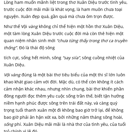
Lòng ham muốn mãnh liệt trong thơ Xuân Diệu trước tình yêu,
trước cuộc đời mãi mãi là khát vọng, là ham muôn chưa toại
nguyện. Xuân đẹp quá, gần quá mà chưa ôm trọn được.
Như thế Vội
vàng
không chỉ thể hiện một hồn thơ Xuân Diệu,
một tàm lòng Xuân Diệu trước cuộc đời mà còn thê hiện một
quan niệm nhân sinh mới
“chưa từng thấy trong thơ ca truyền
thống”.
Đó là thái độ sông
tích cực, sống hết mình, sông
“say siía”,
sông cuồng nhiệt của
Xuân Diệu.
Vội vàng
đúng là một bài thơ tiêu biểu của một thi sĩ lớn luôn
khao khát giao cảm với đời. Mặc dù, có thể còn không ít cách
cảm nhận khác nhau, nhưng nhìn chung, bài thơ khiến phần
đông người đọc thêm yêu cuộc sống trần thế, biết tận hưởng
niềm hạnh phúc được sông trên trái đất này, và càng quý
trọng tuổi thanh xuân một đi không bao giờ trở lại, để không
bao giờ phải ân hận xót xa, bởi những năm tháng sông hoài,
sống
phí. Xuân Diệu mãi mãi là nhà thơ của tình yêu, của tuổi
trỏ chính vì lẽ đó.