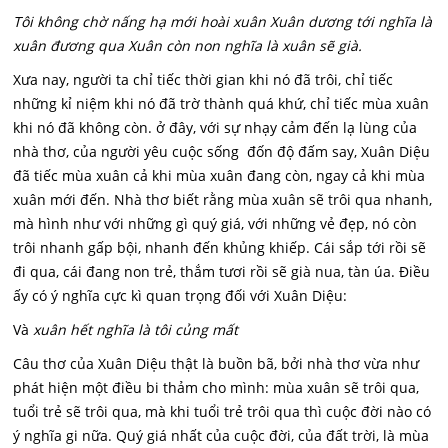
Tôi không chờ nấng hạ mới hoài xuân Xuân dương tới nghĩa là
xuân đương qua Xuân còn non nghĩa là xuân sẽ già.
Xưa nay, người ta chỉ tiếc thời gian khi nó đã trôi, chỉ tiếc
những kỉ niệm khi nó đã trờ thành quá khứ, chỉ tiếc mùa xuân
khi nó đã không còn. ở đây, với sự nhạy cảm đến lạ lùng của
nhà thơ, của người yêu cuộc sống đốn độ đấm say, Xuân Diệu
đã tiếc mùa xuân cả khi mùa xuân đang còn, ngay cả khi mùa
xuân mới đến. Nhà thơ biết rằng mùa xuân sẽ trôi qua nhanh,
mà hình như với những gì quý giá, với những vẻ đẹp, nó còn
trôi nhanh gấp bội, nhanh đến khủng khiếp. Cái sắp tới rồi sẽ
đi qua, cái đang non trẻ, thắm tươi rồi sẽ già nua, tàn úa. Điều
ấy có ý nghĩa cực kì quan trọng đối với Xuân Diệu:
Và
xuân hết nghĩa là tôi củng mất
Câu thơ của Xuân Diệu thật là buồn bã, bởi nhà thơ vừa như
phát hiện một điều bi thảm cho mình: mùa xuân sẽ trôi qua,
tuổi trẻ sẽ trôi qua, mà khi tuổi trẻ trôi qua thì cuộc đời nào có
ý nghĩa gi nữa. Quý giá nhất của cuộc đời, của đất trời, là mùa