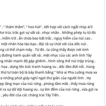
, “ thăm thẳm”, “ heo hút” , kết hợp với cách ngắt nhịp 4/3
hơ trúc trắc gợi sự vất vả , nhọc nhằn . Những phép tu từ đó
hiểm trở , ẩn chứa bao bất trắc , nguy hiểm của núi cao ,
 một nhân hóa táo bạo , đặc tả sự chót vót của dốc núi .
ng có thể chạm mây . Từ đó , ta cũng thấy được nét tinh
g đường hành quân vất vả , mệt nhọc của các anh lính Tây
àng nhấn mạnh độ gập ghềnh , hình sông thế núi trập trùng ,
i họa , dựng lên bức tranh hoang vu , dốc đèo đứt nối , hùng
ơ thứ tư toàn bộ là bảy thanh bằng “ Nhà ai Pha Luông mưa xa
ra những phút giây nghỉ ngơi thư giãn của người lính . Họ
đẹp lãng mạn của núi rừng , phóng tầm mắt , thấy mưa rừng
i ra sự dữ dội hoang vu , sự êm đềm của núi rừng , vừa gợi ra
 yêu đời của các chàng trai Tây Tiến .