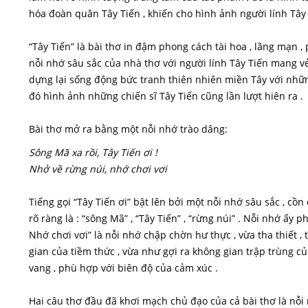
hóa đoàn quân Tây Tiến , khiến cho hình ảnh người lính Tây 
“Tây Tiến” là bài thơ in đậm phong cách tài hoa , lãng mạn
nỗi nhớ sâu sắc của nhà thơ với người lính Tây Tiến mang vẻ
dựng lại sống động bức tranh thiên nhiên miền Tây với nh
đó hình ảnh những chiến sĩ Tây Tiến cũng lần lượt hiên ra .
Bài thơ mở ra bằng một nỗi nhớ trào dâng:
Sông Mã xa rồi, Tây Tiến ơi !
Nhở về rừng núi, nhớ chơi vơi
Tiếng gọi “Tây Tiến ơi” bật lên bởi một nỗi nhớ sâu sắc , cồn
rõ ràng là : “sông Mã” , “Tây Tiến” , “rừng núi” . Nỗi nhớ ấy ph
Nhớ chơi vơi” là nỗi nhớ chập chờn hư thực , vừa tha thiết 
gian của tiềm thức , vừa như gợi ra không gian trập trùng c
vang , phù hợp với biên độ của cảm xúc .
Hai câu thơ đầu đã khơi mạch chủ đạo của cả bài thơ là nỗi