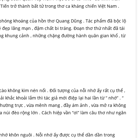
Tiến trở thành bất tử trong thơ ca kháng chiến Việt Nam .
 , phóng khoáng của hồn thơ Quang Dũng . Tác phẩm đã bộc lộ
 đẹp lãng mạn , đậm chất bi tráng. Đoạn thơ thứ nhất đã tái
ững khung cảnh , những chặng đường hành quân gian khổ , từ
 cào không kìm nén nổi . Đối tượng của nỗi nhớ ấy rất cụ thể ,
ải khắc khoải lắm thì tác giả mới điệp lại hai lần từ “ nhớ” . “
, thường trực , vừa mênh mang , đầy ám ảnh , vừa mở ra không
ủa núi đèo rộng lớn . Cách hiệp vần “ơi” làm câu thơ như ngân
 nhớ khôn nguôi . Nỗi nhớ ấy được cụ thể dần dần trong