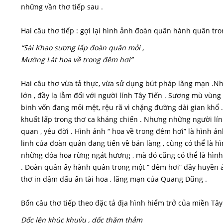
những vần thơ tiếp sau .
Hai câu thơ tiếp : gợi lại hình ảnh đoàn quân hành quân tr
“Sài Khao sương lấp đoàn quân mỏi ,
Mường Lát hoa về trong đêm hơi”
Hai câu thơ vừa tả thực, vừa sử dụng bút pháp lãng mạn .Nh
lớn , đầy lạ lẫm đối với người lính Tây Tiến . Sương mù vùn
binh vốn đang mỏi mệt, rệu rã vì chặng đường dài gian khổ
khuất lấp trong thơ ca kháng chiến . Nhưng những người lính
quan , yêu đời . Hình ảnh “ hoa về trong đêm hơi” là hình ả
linh của đoàn quân đang tiến về bản làng , cũng có thể là h
những đóa hoa rừng ngát hương , mà đó cũng có thể là hìn
. Đoàn quân ấy hành quân trong một “ đêm hơi” đầy huyền ảo
thơ in đậm dấu ấn tài hoa , lãng mạn của Quang Dũng .
Bốn câu thơ tiếp theo đặc tả địa hình hiểm trở của miền Tây
Dốc lên khúc khuỷu , dốc thăm thẳm