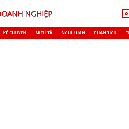
DOANH NGHIỆP
KỂ CHUYỆN
MIÊU TẢ
NGHỊ LUẬN
PHÂN TÍCH
T