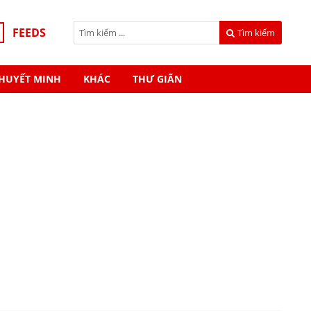
FEEDS
Tìm kiếm
HUYẾT MINH
KHÁC
THƯ GIÃN