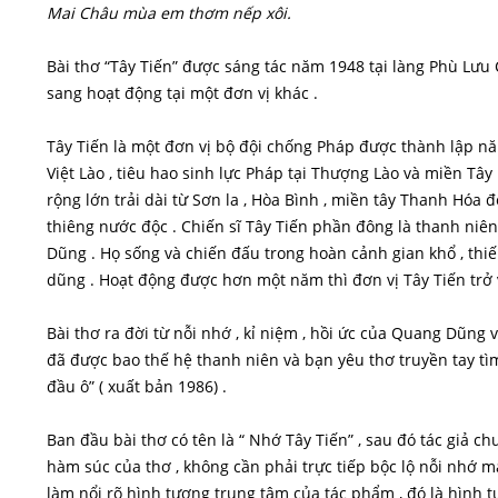
Mai Châu mùa em thơm nếp xôi.
Bài thơ “Tây Tiến” được sáng tác năm 1948 tại làng Phù Lưu C
sang hoạt động tại một đơn vị khác .
Tây Tiến là một đơn vị bộ đội chống Pháp được thành lập nă
Việt Lào , tiêu hao sinh lực Pháp tại Thượng Lào và miền Tâ
rộng lớn trải dài từ Sơn la , Hòa Bình , miền tây Thanh Hóa 
thiêng nước độc . Chiến sĩ Tây Tiến phần đông là thanh niên 
Dũng . Họ sống và chiến đấu trong hoàn cảnh gian khổ , thi
dũng . Hoạt động được hơn một năm thì đơn vị Tây Tiến trở 
Bài thơ ra đời từ nỗi nhớ , kỉ niệm , hồi ức của Quang Dũng 
đã được bao thế hệ thanh niên và bạn yêu thơ truyền tay tì
đầu ô” ( xuất bản 1986) .
Ban đầu bài thơ có tên là “ Nhớ Tây Tiến” , sau đó tác giả ch
hàm súc của thơ , không cần phải trực tiếp bộc lộ nỗi nhớ m
làm nổi rõ hình tượng trung tâm của tác phẩm , đó là hình t