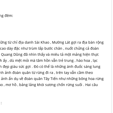
ong đêm:
ững từ chỉ địa danh Sài Khao , Mường Lát gợi ra địa bàn rộng
g cao dày đặc như trùm lấp bước chân , nuốt chửng cả đoàn
 . Quang Dũng đã nhìn thấy và miêu tả một mảng hiện thực
 ấy , dù mệt mỏi mà tâm hồn vẫn trẻ trung , hào hoa , lạc
nh đẹp giàu sức gợi . Đó có thể là những ánh đuốc sáng lung
ình ảnh đoàn quân từ rừng đi ra , trên tay vẫn cầm theo
h ảnh ẩn dụ về đoàn quân Tây Tiến như những bông hoa rừng
 , mơ hồ , bảng lảng khói sương chốn rừng suối . Hai câu
 :