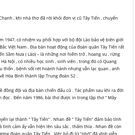
hanh , khi nhà thơ đã rời khỏi đơn vị cũ Tây Tiến , chuyển
m 1947, có nhiệm vụ phối hợp với bộ đội Lào bảo vệ biên giới
y Bắc Việt Nam . Địa bàn hoạt động của đoàn quân Tây Tiến rất
đến Sầm Nưa ( Lào) – là những nơi hiểm trở , hoang vu , rừng
Hà Nội , có nhiều học sinh , sinh viên , trong đó có Quang
ếu thốn , bệnh sốt rét hoành hành nhưng vẫn lạc quan , anh
về Hòa Bình thành lập Trung đoàn 52 .
về đồng đội và địa bàn chiến đấu cũ . Tác phẩm sau khi ra đời
m đọc . Đến năm 1986, bài thơ được in trong tập thơ “ Mây
uyển lại thành “ Tây Tiến” . Nhan đề “ Tây Tiến” đảm bảo tính
à tình cảm ấy vẫn hiện lên sâu sắc , thấm thía . Nhan đề còn
ượng đoàn quân Tây Tiến . Việc bỏ đi từ “nhớ” đã vĩnh viễn