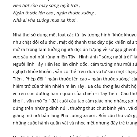
Heo hút cồn mây súng ngửi trời ,
Ngàn thước lên cao , ngàn thước xuống ,
Nhà ai Pha Luông mưa xa khơi .
Nhà thơ sử dụng một loạt các từ láy tượng hình “khúc khuỷu” 
như chặt đôi câu thơ , mật độ thanh trắc dày đặc khiến câu t
mở ra trong tâm tưởng người đọc ấn tượng về sự gập ghềnh , 
vực sâu nơi núi rừng miền Tây . Hình ảnh “ súng ngửi trời” là
Người lính Tây Tiến leo lên đỉnh dốc , cảm tưởng như mũi sú
nghịch khỏe khoắn , vẫn có thể trêu đùa vô tư sau một chặn
Tiến . Phép đối “ ngàn thước lên cao – ngàn thước xuống” c
hiểm trở của thiên nhiên miền Tây . Ba câu thơ giàu chất hộ
vĩ trên con đường hành quân của chiến sĩ Tây Tiến . Câu th
khơi” , vần mở “ơi” đặt cuối câu tạo cảm giác nhẹ nhàng gợi 
đứng trên những đỉnh núi , thưởng thức chút bình yên , vẻ 
giăng mờ nơi bản làng Pha Luông xa xôi . Bốn câu thơ vừa gợ
những cuộc hành quân vất vả nhọc mệt nhưng đầy trẻ trung ,