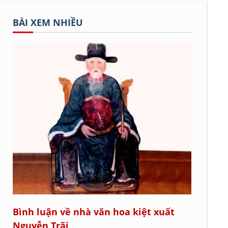
BÀI XEM NHIỀU
Bình luận về nhà văn hoa kiệt xuất
Nguyễn Trãi