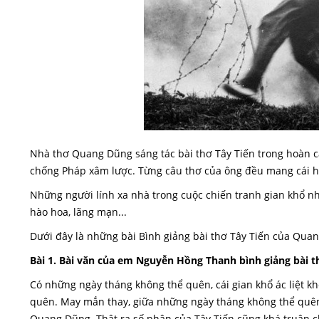
Nhà thơ Quang Dũng sáng tác bài thơ Tây Tiến trong hoàn c
chống Pháp xâm lược. Từng câu thơ của ông đều mang cái h
Những người lính xa nhà trong cuộc chiến tranh gian khổ nh
hào hoa, lãng mạn...
Dưới đây là những bài Bình giảng bài thơ Tây Tiến của Qu
Bài 1. Bài văn của em Nguyễn Hồng Thanh bình giảng bài 
Có những ngày tháng không thể quên, cái gian khổ ác liệt k
quên. May mắn thay, giữa những ngày tháng không thể quên 
Quang Dũng. Thật ra số phận của Tây Tiến cũng khá truân c