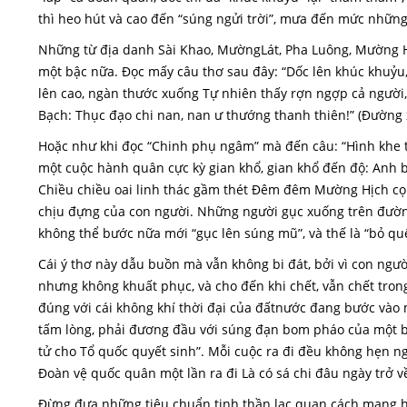
thì heo hút và cao đến “súng ngửi trời”, mưa đến mức nhữn
Những từ địa danh Sài Khao, MườngLát, Pha Luông, Mường Hị
một bậc nữa. Đọc mấy câu thơ sau đây: “Dốc lên khúc khuỷu
lên cao, ngàn thước xuống Tự nhiên thấy rợn ngợp cả người,
Bạch: Thục đạo chi nan, nan ư thướng thanh thiên!” (Đường x
Hoặc như khi đọc “Chinh phụ ngâm” mà đến câu: “Hình khe thế
một cuộc hành quân cực kỳ gian khổ, gian khổ đến độ: Anh
Chiều chiều oai linh thác gầm thét Đêm đêm Mường Hịch cọp
chịu đựng của con người. Những người gục xuống trên đường 
không thể bước nữa mới “gục lên súng mũ”, và thế là “bỏ q
Cái ý thơ này dẫu buồn mà vẫn không bi đát, bởi vì con ngư
nhưng không khuất phục, và cho đến khi chết, vẫn chết tron
đúng với cái không khí thời đại của đấtnước đang bước vào 
tấm lòng, phải đương đầu với súng đạn bom pháo của một bầ
tử cho Tổ quốc quyết sinh”. Mỗi cuộc ra đi đều không hẹn ng
Đoàn vệ quốc quân một lần ra đi Là có sá chi đâu ngày trở 
Đừng đưa những tiêu chuẩn tinh thần lạc quan cách mạng 