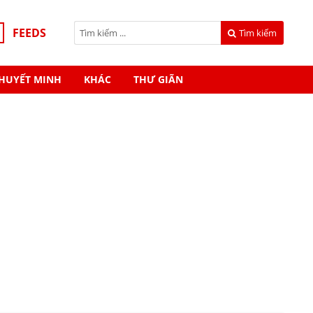
FEEDS
Tìm kiếm
HUYẾT MINH
KHÁC
THƯ GIÃN