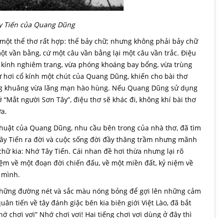
ây Tiến của Quang Dũng
một thể thơ rất hợp: thể bảy chữ; nhưng không phải bảy chữ
t vần bằng, cứ một câu vần bằng lại một câu vần trắc. Điệu
cổ kính nghiêm trang, vừa phóng khoáng bay bổng, vừa trùng
 từ hơi cổ kính một chút của Quang Dũng, khiến cho bài thơ
âng khuâng vừa lãng mạn hào hùng. Nếu Quang Dũng sử dụng
 “Mắt người Sơn Tây”, điệu thơ sẽ khác đi, không khí bài thơ
ữa.
huật của Quang Dũng, nhu cầu bên trong của nhà thơ, đã tìm
Tây Tiến ra đời và cuộc sống đời đầy thăng trầm nhưng mãnh
hữ kia: Nhớ Tây Tiến. Cái nhan đề hơi thừa nhưng lại rõ
iệm về một đoạn đời chiến đấu, về một miền đất, kỷ niệm về
 mình.
 những đường nét và sắc màu nóng bỏng để gợi lên những cảm
uân tiến về tây đánh giặc bên kia biên giới Việt Lào, đã bắt
ớ chơi vơi” Nhớ chơi vơi! Hai tiếng chơi vơi dùng ở đây thì