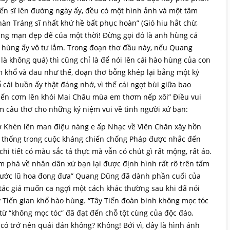
hiến sĩ lên đường ngày ấy, đều có một hình ảnh và một tâm
hàn Tráng sĩ nhất khứ hề bất phục hoàn” (Gió hiu hắt chừ,
 lãng mạn đẹp đẽ của một thời! Đừng gọi đó là anh hùng cá
h hùng ấy vô tư lắm. Trong đoạn thơ đầu này, nếu Quang
là không quá) thì cũng chỉ là để nói lên cái hào hùng của con
m khổ và đau như thế, đoạn thơ bỗng khép lại bằng một kỷ
 cái buồn ấy thật đáng nhớ, vì thế cái ngọt bùi giữa bao
Tiến cơm lên khói Mai Châu mùa em thơm nếp xôi” Điều vui
 câu thơ cho những ký niệm vui về tình người xứ bạn:
iờ Khèn lên man điệu nàng e ấp Nhạc về Viên Chăn xây hồn
n thống trong cuộc kháng chiến chống Pháp được nhắc đến
hi tiết có màu sắc tả thực mà vẫn có chút gì rất mộng, rất ảo.
m phá về nhân dân xứ bạn lại được định hình rất rõ trên tấm
 nước lũ hoa đong đưa” Quang Dũng đã dành phần cuối của
tác giả muốn ca ngợi một cách khác thường sau khi đã nói
Tiến gian khổ hào hùng. “Tây Tiến đoàn binh không mọc tóc
ừ “không mọc tóc” đã đạt đến chỗ tột cùng của độc đáo,
có trở nên quái đản không? Không! Bởi vì, đây là hình ảnh