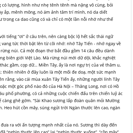
ng có lượng, hình như nhẹ tênh tênh mà nặng vô cùng, bỏi
đầy ắp, mênh mông, nó ám ảnh tâm trí mình, nó da diết
hư trong ca dao cũng có và chỉ có một lần nỗi nhớ như thế
ới tiếng “ơi” ở câu trên, nên càng bộc lộ hết sắc thái ngữ
 vang tức thời bật lên từ cõi nhớ: nhớ Tây Tiến - nhớ ngay về
ề rừng núi. Cả một đoạn thơ bắt đầu gồm 14 câu đều dành
g biên giới Việt Lào. Mà rừng núi mới dữ dội, khắc nghiệt
thác gầm, cọp dữ… Miền Tây, ấy là nơi ngự trị của vẻ thâm u,
; thiên nhiên ở đây luôn là một mối đe doạ, một sức mạnh
ên rằng, vào cái mùa xuân Tây Tiến ấy, những người lính Tây
oặc một góc phố nào đó của Hà Nội – Thăng Long, nơi có Hồ
áu phố phường, có cả những cuộc chiến đấu trên chiến luỹ ác
thế càng ghê gớm. “Sài Khao sương lấp đoàn quân mỏi Mường
. Heo hút cồn mây, súng ngửi trời Ngàn thước lên cao, ngàn
 đưa ra với ấn tượng mạnh nhất của nó. Sương thì dày đến
 đã “nghìn thước lên cao” lại “nghìn thước xuống”, “cồn mây”