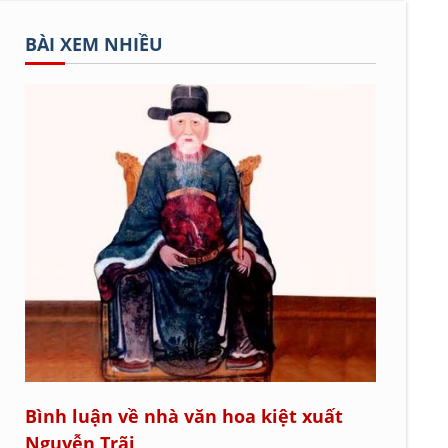
BÀI XEM NHIỀU
Bình luận về nhà văn hoa kiệt xuất
Nguyễn Trãi