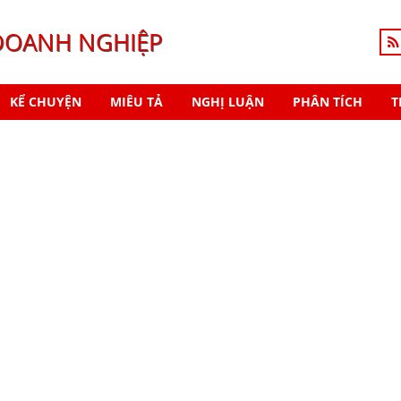
DOANH NGHIỆP
KỂ CHUYỆN
MIÊU TẢ
NGHỊ LUẬN
PHÂN TÍCH
T