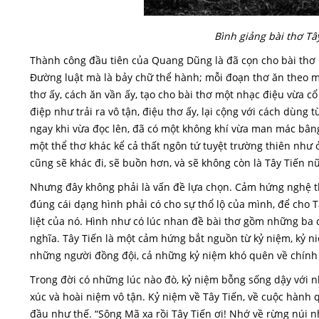
Bình giảng bài thơ T
Thành công đầu tiên của Quang Dũng là đã cọn cho bài thơ 
Đường luật mà là bảy chữ thể hành; mỗi đoạn thơ ăn theo mộ
thơ ấy, cách ăn vần ấy, tạo cho bài thơ một nhạc điệu vừa 
điệp như trải ra vô tận, điệu thơ ấy, lại cộng với cách dùng
ngay khi vừa đọc lên, đã có một không khí vừa man mác b
một thể thơ khác kể cả thất ngôn tứ tuyệt trường thiên như ở
cũng sẽ khác đi, sẽ buồn hơn, và sẽ không còn là Tây Tiến n
Nhưng đây không phải là vấn đề lựa chọn. Cảm hứng nghệ t
đúng cái dạng hình phải có cho sự thổ lộ của mình, để cho 
liệt của nó. Hình như có lúc nhan đề bài thơ gồm những ba c
nghĩa. Tây Tiến là một cảm hứng bắt nguồn từ kỷ niệm, kỷ n
những người đồng đội, cả những kỷ niệm khó quên về chính
Trong đời có những lúc nào đò, kỷ niệm bỗng sống dậy với
xúc và hoài niệm vô tận. Kỷ niệm về Tây Tiến, về cuộc hành q
đầu như thế. “Sông Mã xa rồi Tây Tiến ơi! Nhớ về rừng núi nh