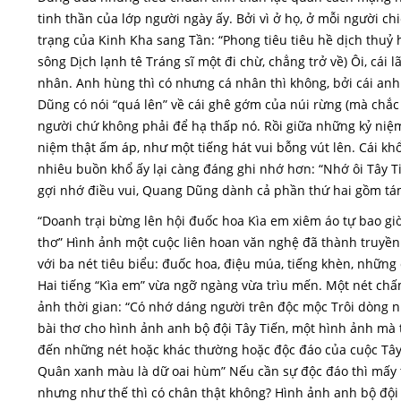
tinh thần của lớp người ngày ấy. Bởi vì ở họ, ở mỗi người c
trạng của Kinh Kha sang Tần: “Phong tiêu tiêu hề dịch thuỷ 
sông Dịch lạnh tê Tráng sĩ một đi chừ, chẳng trở về) Ôi, cái
nhân. Anh hùng thì có nhưng cá nhân thì không, bởi cái an
Dũng có nói “quá lên” về cái ghê gớm của núi rừng (mà chắc 
người chứ không phải để hạ thấp nó. Rồi giữa những kỷ niệ
niệm thật ấm áp, như một tiếng hát vui bỗng vút lên. Cái khổ
nhiêu buồn khổ ấy lại càng đáng ghi nhớ hơn: “Nhớ ôi Tây 
gợi nhớ điều vui, Quang Dũng dành cả phần thứ hai gồm tám
“Doanh trại bừng lên hội đuốc hoa Kìa em xiêm áo tự bao g
thơ” Hình ảnh một cuộc liên hoan văn nghệ đã thành truyề
với ba nét tiêu biểu: đuốc hoa, điệu múa, tiếng khèn, những c
Hai tiếng “Kìa em” vừa ngỡ ngàng vừa trìu mến. Một nét chấ
ảnh thời gian: “Có nhớ dáng người trên độc mộc Trôi dòng
bài thơ cho hình ảnh anh bộ đội Tây Tiến, một hình ảnh mà 
đến những nét hoặc khác thường hoặc độc đáo của cuộc Tây 
Quân xanh màu là dữ oai hùm” Nếu cần sự độc đáo thì mấy t
nhưng như thế thì có chân thật không? Hình ảnh anh bộ đội 