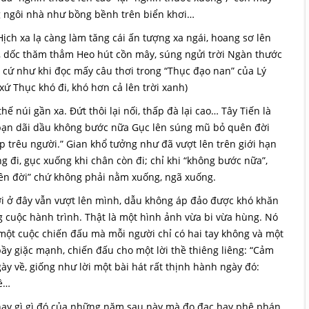
g ngôi nhà như bồng bềnh trên biển khơi…
ch xa lạ càng làm tăng cái ấn tượng xa ngái, hoang sơ lên
, dốc thăm thẳm Heo hút cồn mây, súng ngửi trời Ngàn thước
 cứ như khi đọc mấy câu thơi trong “Thục đạo nan” của Lý
ứ Thục khó đi, khó hơn cả lên trời xanh)
 núi gần xa. Đứt thôi lại nối, thấp đà lại cao… Tây Tiến là
 bạn dãi dầu không bước nữa Gục lên súng mũ bỏ quên đời
 trêu người.” Gian khổ tưởng như đã vượt lên trên giới hạn
đi, gục xuống khi chân còn đi; chỉ khi “không bước nữa”,
uên đời” chứ không phải nằm xuống, ngã xuống.
ời ở đây vẫn vượt lên mình, dẫu không áp đảo được khó khăn
g cuộc hành trình. Thật là một hình ảnh vừa bi vừa hùng. Nó
một cuộc chiến đấu mà mỗi người chỉ có hai tay không và một
y giặc mạnh, chiến đấu cho một lời thề thiêng liêng: “Cảm
ày về, giống như lời một bài hát rất thịnh hành ngày đó:
về…
hay gì gì đó của những năm sau này mà đo đạc hay phê phán