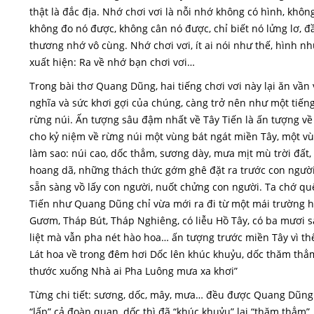
thật là đắc địa. Nhớ chơi vơi là nỗi nhớ không có hình, khô
không đo nó được, không cân nó được, chỉ biết nó lửng lơ, 
thương nhớ vô cùng. Nhớ chơi vơi, ít ai nói như thế, hình n
xuất hiện: Ra về nhớ bạn chơi vơi…
Trong bài thơ Quang Dũng, hai tiếng chơi vơi này lại ăn vần v
nghĩa và sức khơi gợi của chúng, càng trở nên như một tiếng
rừng núi. Ấn tượng sâu đậm nhất về Tây Tiến là ấn tượng v
cho kỷ niệm về rừng núi một vùng bát ngát miền Tây, một vùn
làm sao: núi cao, dốc thẳm, sương dày, mưa mịt mù trời đất, 
hoang dã, những thách thức gớm ghê đặt ra trước con người
sẵn sàng vồ lấy con người, nuốt chửng con người. Ta chớ qu
Tiến như Quang Dũng chỉ vừa mới ra đi từ một mái trường h
Gươm, Tháp Bút, Tháp Nghiêng, có liễu Hồ Tây, có ba mươi s
liệt mà vẫn pha nét hào hoa… ấn tượng trước miền Tây vì 
Lát hoa về trong đêm hơi Dốc lên khúc khuỷu, dốc thăm thẳm
thước xuống Nhà ai Pha Luông mưa xa khơi”
Từng chi tiết: sương, dốc, mây, mưa… đều được Quang Dũng
“lấp” cả đoàn quan, dốc thì đã “khúc khuỷu” lại “thăm thẳm”,