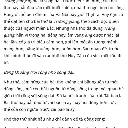
Tràng giang
nghĩa là sông dài. Được biết cảm hứng của bài
thơ này bắt đầu vào một buổi chiều, nhà thơ ngồi bôn bờ sông
Hồng ở chỗ bến Chèm của Hà Nội bây giờ. Thật ra, Huy Cận có
thể đặt tên cho bài thơ là
Trường giang,
theo cách đọc quen
thuộc của người miền Bắc. Nhưng nhà thơ đã dùng
Tràng
giang,
hẳn vì trong hai tiếng này, âm vang
ang
được nhắc lại
hai lần, có giá trị biểu cảm hơn, gợi lên một ấn tượng mênh
mang hơn, bâng khuâng hơn, buồn hơn. Sau nhan đề, trước
khi chính thức đi vào các khô thơ Huy Cận còn viết một câu đề
từ:
Bâng khuâng trời rộng nhớ sông dài.
Như thế, cảm hứng của bài thơ không chỉ bắt nguồn tư một
dòng sông, mà còn bắt nguồn từ dòng sông trong mối quan hệ
giữa trời rộng với sông dài. Đó là bức tranh của trời đất bao la.
Bài thơ này bắt đầu từ cái bao la ấy, hay nói đúng hơn, từ vị
thế của con người trước cái bao la ấy.
Khổ thơ thứ nhất hầu như chỉ dành để tả dòng sông: