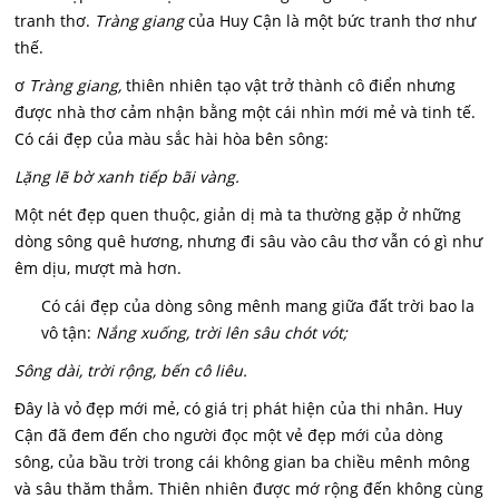
tranh thơ.
Tràng giang
của Huy Cận là một bức tranh thơ như
thế.
ơ
Tràng giang,
thiên nhiên tạo vật trở thành cô điển nhưng
được nhà thơ cảm nhận bằng một cái nhìn mới mẻ và tinh tế.
Có cái đẹp của màu sắc hài hòa bên sông:
Lặng lẽ bờ xanh tiếp bãi vàng.
Một nét đẹp quen thuộc, giản dị mà ta thường gặp ở những
dòng sông quê hương, nhưng đi sâu vào câu thơ vẫn có gì như
êm dịu, mượt mà hơn.
Có cái đẹp của dòng sông mênh mang giữa đất trời bao la
vô tận:
Nắng xuống, trời lên sâu chót vót;
Sông dài, trời rộng, bến cô liêu.
Đây là vỏ đẹp mới mẻ, có giá trị phát hiện của thi nhân. Huy
Cận đã đem đến cho người đọc một vẻ đẹp mới của dòng
sông, của bầu trời trong cái không gian ba chiều mênh mông
và sâu thăm thẳm. Thiên nhiên được mớ rộng đến không cùng