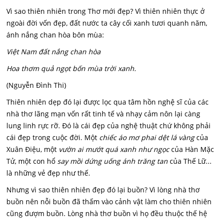
Vì sao thiên nhiên trong Thơ mới đẹp? Vì thiên nhiên thực ở
ngoài đời vốn đẹp, đất nước ta cây cối xanh tươi quanh năm,
ánh nắng chan hòa bôn mùa:
Việt Nam đất nắng chan hòa
Hoa thơm quả ngọt bốn mùa trời xanh.
(Nguyễn Đình Thi)
Thiên nhiên dẹp đó lại được lọc qua tâm hồn nghệ sĩ của các
nhà thơ lãng mạn vốn rất tinh tế và nhạy cảm nôn lại càng
lung linh rực rỡ. Đó là cái đẹp của nghệ thuật chứ không phải
cái đẹp trong cuộc đời. Một
chiếc áo mơ phai dệt lá vàng
của
Xuân Điệu, một
vườn ai mướt quá xanh như ngọc
của Hàn Mặc
Tử, một con hổ
say mồi dứng uống ánh trăng tan
của Thế Lữ...
là những vẻ đẹp như thế.
Nhưng vì sao thiên nhiên đẹp đó lại buồn? Vì lòng nhà thơ
buồn nên nỗi buồn đã thấm vào cảnh vật làm cho thiên nhiên
cũng đượm buồn. Lòng nhà thơ buồn vì họ đều thuộc thế hệ