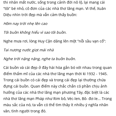
thi nhân mất nước, sống trong cảnh đời nô lộ, lại mang cái
“tôi” bé nhỏ, cô đơn của các nhà thơ lãng mạn. Vì thế, Xuân
Diệu nhìn trời đẹp mà vẫn cảm thấy buồn:
Hôm nay trời nhẹ lên cao
Tôi buồn không hiểu vì sao tôi buồn.
Nghe mưa rơi, lòng Huy Cận dâng lên một “nỗi sầu vạn cổ”:
Tai nương nước giọt mái nhà
Nghe trời nặng nặng, nghe ta buồn buồn.
Cái buồn và cái đẹp ở đây hài hòa gắn bó với nhau trong quan
điểm thẩm mĩ của các nhà thơ lãng mạn thời kì 1932 - 1945.
Trong cái buồn có cái đẹp và trong cái đẹp lại thường chứa
đựng cái buồn. Quan điếm này chắc chắn có phần chịu ảnh
hưởng của các nhà thơ lãng mạn phương Tây, đặc biệt là các
nhà thơ lãng mạn Pháp như Rim bô, Véc-len, Bô- đơ-le... Trong
màu sắc của nó, ta vẫn có thể tìm thây ít nhiều ý nghĩa nhân
văn, tình người trong đó.