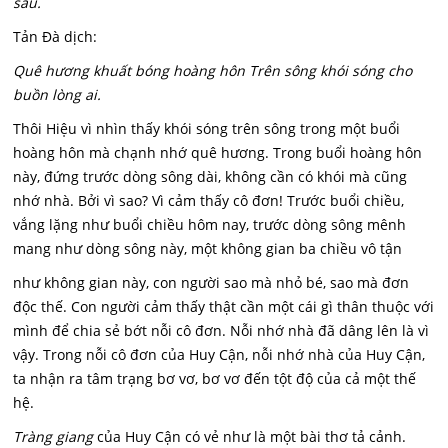
sầu.
Tản Đà dịch:
Quê hương khuất bóng hoàng hôn Trên sông khói sóng cho
buồn lòng ai.
Thôi Hiệu vì nhìn thấy khói sóng trên sông trong một buổi
hoàng hôn mà chạnh nhớ quê hương. Trong buổi hoàng hôn
này, đứng trước dòng sông dài, không cần có khói mà cũng
nhớ nhà. Bởi vì sao? Vì cảm thấy cô đơn! Trước buổi chiều,
vắng lặng như buổi chiều hôm nay, trước dòng sông mênh
mang như dòng sông này, một không gian ba chiều vô tận
như không gian này, con người sao mà nhỏ bé, sao mà đơn
độc thế. Con người cảm thấy thật cần một cái gì thân thuộc với
mình để chia sẻ bớt nỗi cô đơn. Nỗi nhớ nhà đã dâng lên là vì
vậy. Trong nỗi cô đơn của Huy Cận, nỗi nhớ nhà của Huy Cận,
ta nhận ra tâm trạng bơ vơ, bơ vơ đến tột độ của cả một thế
hệ.
Tràng giang
của Huy Cận có vẻ như là một bài thơ tả cảnh.