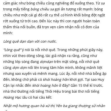
cảm giác như bóng chiều cũng nghiêng đổ xuống theo. Từ
sa
trong mấy tiếng
bóng chiều sa
gợi ấn tượng rất mạnh: bóng
chiều như một cái gì đó rất cụ thể
có
hình khối bông đột ngột
rớt xuống từ trời cao. Đến lúc này thì con người hoàn toàn
thấm thía nổi buồn, đã trọn vẹn cảm nhận nỗi cô đơn của
mình:
Lòng quê dạn dạn vời con nước.
“Lòng quê”
ý nói là nỗi nhớ quê. Trong những phút giây này,
nhìn vút theo dòng sông, tác giả nhận ra rằng, cũng như
những lớp sóng đang
dợndạn
trên mặt sông, nỗi nhớ quê
cũng
dợn dợn
nối lên trong tâm hồn mình, không mãnh liệt
nhưng xao xuyến và mênh mang. Lúc ấy, nỗi nhớ nhà bỗng ập
đến, không chờ phải có
khói hoàng hôn
khơi gợi. Tại sao Huy
Cận lại nhắc đến
khói hoàng hôn
ở đây? Gần 15 thế kỉ trước,
nhà thơ Đường nổi tiếng Thôi Hiệu trong bài thơ nổi tiếng
Hoàng Hạc lâu
có hai câu kết:
Nhật mộ hương quan hà xứ thị Yên ba giang thượng sử nhân