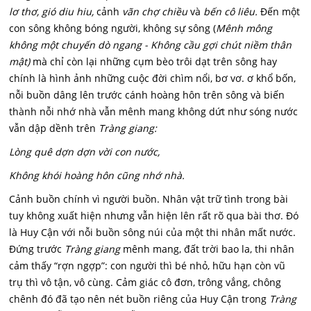
lơ thơ, gió diu hiu,
cảnh
vãn chợ chiều
và
bến cô liêu.
Đến một
con sông không bóng người, không sự sông (
M
ênh mông
không một chuyến dò ngang - Không cầu gợi chút niềm thân
mật)
mà chỉ còn lại những cụm bèo trôi dạt trên sông hay
chính là hình ảnh những cuộc đời chìm nổi, bơ vơ. ơ khổ bốn,
nỗi buồn dâng lên trước cánh hoàng hôn trên sông và biến
thành nỗi nhớ nhà vẫn mênh mang không dứt như sóng nước
vẫn dập dềnh trên
Tràng giang:
Lòng quê dợn dợn vời con nước,
Không khói hoàng hôn cũng nhớ nhà.
Cảnh buồn chính vì người buồn. Nhân vật trữ tình trong bài
tuy không xuất hiện nhưng vẫn hiện lên rất rõ qua bài thơ. Đó
là Huy Cận với nỗi buồn sông núi của một thi nhân mất nước.
Đứng trước
Tràng giang
mênh mang, đất trời bao la, thi nhân
cảm thấy “rợn ngợp”: con người thì bé nhỏ, hữu hạn còn vũ
trụ thì vô tận, vô cùng. Cảm giác cô đơn, trông vắng, chông
chênh đó đã tạo nên nét buồn riêng của Huy Cận trong
Tràng