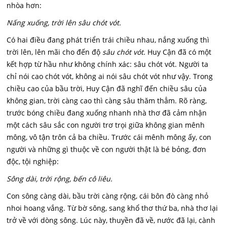
nhòa hơn:
Nấng xuống, trời lên sâu chót vót.
Có hai điều đang phát triển trái chiều nhau, nắng xuống thì
trời lên, lên mãi cho đến độ
sâu chót vót.
Huy Cận đã có một
kết hợp từ hầu như không chính xác: sâu chót vót. Người ta
chỉ nói cao chót vót, không ai nói sâu chót vót như vậy. Trong
chiều cao của bầu trời, Huy Cận đã nghĩ đến chiều sâu của
không gian, trời càng cao thì càng sâu thăm thẳm. Rõ ràng,
trước bóng chiều đang xuống nhanh nhà thơ đã cảm nhận
một cách sâu sắc con người trơ trọi giữa không gian mênh
mông, vô tận trôn cả ba chiều. Trước cái mênh mông ấy, con
người và những gì thuộc về con người thật là bé bỏng, đơn
độc, tội nghiệp:
Sông dài, trời rộng, bến cô liêu.
Con sông càng dài, bầu trời càng rộng, cái bôn đò càng nhỏ
nhoi hoang vắng. Từ bờ sông, sang khổ thơ thứ ba, nhà thơ lại
trở về với dòng sông. Lúc này, thuyền đã về, nước đã lại, cành