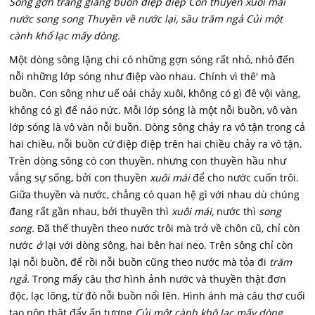
Song gợn tràng giang buồn điệp điệp Con thuyền xuôi mái
nước song song Thuyền về nước lại, sầu trăm ngả Củi một
cành khổ lạc mấy dòng.
Một dòng sông lặng chi có những gợn sóng rất nhỏ, nhỏ đến
nỗi những lớp sóng như điệp vào nhau. Chính vì thê' mà
buồn. Con sông như uế oải chảy xuôi, không có gì đê vội vàng,
không có gì để náo nức. Mỗi lớp sóng là một nỗi buồn, vô vàn
lớp sóng là vô vàn nỗi buồn. Dòng sông chảy ra vô tận trong cả
hai chiều, nỗi buồn cứ điệp điệp trên hai chiều chảy ra vô tận.
Trên dòng sông có con thuyền, nhưng con thuyền hầu như
vắng sự sống, bởi con thuyền
xuôi mái
để cho nước cuốn trôi.
Giữa thuyền và nước, chẳng có quan hệ gì với nhau dù chúng
đang rất gần nhau, bởi thuyền thì
xuôi mái,
nước thì
song
song.
Đã thế thuyền theo nước trôi mà trở về chôn cũ, chỉ còn
nước
ở
lại với dòng sông, hai bên hai neo. Trên sông chỉ còn
lại nỗi buồn, để rồi nỗi buồn cũng theo nước mà tỏa đi
trăm
ngả.
Trong mấy câu thơ hình ảnh nước và thuyền thật đơn
độc, lạc lõng, từ đó nỗi buồn nổi lên. Hình ánh mà câu thơ cuối
tạo nôn thật đẩy ấn tượng
Củi một cành khô lạc mấy dòng.