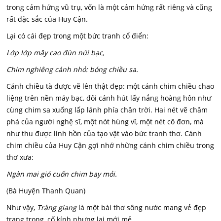
trong cảm hứng vũ trụ, vốn là một cảm hứng rất riêng và cũng
rất đặc sắc của Huy Cận.
Lại có cái đẹp trong một bức tranh cổ điển:
Lớp lớp mây cao đùn núi bạc,
Chim nghiêng cánh nhỏ: bóng chiều sa.
Cánh chiều tà được vẽ lên thật đẹp: một cánh chim chiều chao
liệng trên nền máy bạc, đôi cánh hút lấy nắng hoàng hôn như
cùng chim sa xuống lấp lánh phía chân trời. Hai nét vẽ châm
phá của người nghệ sĩ, một nót hùng vĩ, một nét cô đơn, mà
như thu được linh hồn của tạo vật vào bức tranh thơ. Cánh
chim chiều của Huy Cận gợi nhớ những cánh chim chiều trong
thơ xưa:
Ngàn mai gió cuốn chim bay mỏi.
(Bà Huyện Thanh Quan)
Như vậy,
Tràng giang
là một bài thơ sông nước mang vẻ đẹp
trang trọng, cố kính nhưng lại mới mẻ.