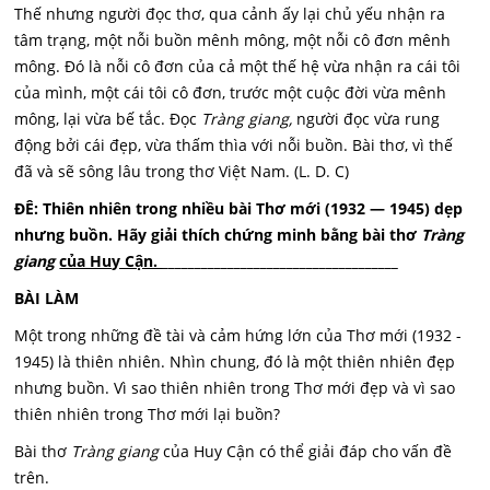
Thế nhưng người đọc thơ, qua cảnh ấy lại chủ yếu nhận ra
tâm trạng, một nỗi buồn mênh mông, một nỗi cô đơn mênh
mông. Đó là nỗi cô đơn của cả một thế hệ vừa nhận ra cái tôi
của mình, một cái tôi cô đơn, trước một cuộc đời vừa mênh
mông, lại vừa bế tắc. Đọc
Tràng giang,
người đọc vừa rung
động bởi cái đẹp, vừa thấm thìa với nỗi buồn. Bài thơ, vì thế
đã và sẽ sông lâu trong thơ Việt Nam. (L. D. C)
ĐÊ: Thiên nhiên trong nhiều bài Thơ mới (1932 — 1945) dẹp
nhưng buồn. Hãy giải thích chứng minh bằng bài thơ
Tràng
giang
của Huy Cận.
____________________________________
BÀI LÀM
Một trong những đề tài và cảm hứng lớn của Thơ mới (1932 -
1945) là thiên nhiên. Nhìn chung, đó là một thiên nhiên đẹp
nhưng buồn. Vì sao thiên nhiên trong Thơ mới đẹp và vì sao
thiên nhiên trong Thơ mới lại buồn?
Bài thơ
Tràng giang
của Huy Cận có thể giải đáp cho vấn đề
trên.