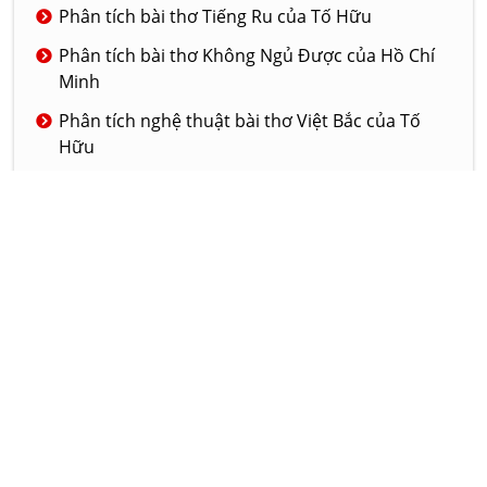
Phân tích bài thơ Tiếng Ru của Tố Hữu
Phân tích bài thơ Không Ngủ Được của Hồ Chí
Minh
Phân tích nghệ thuật bài thơ Việt Bắc của Tố
Hữu
Phân tích bài thơ Tiếng chuổi tre của nhà thơ
Tố Hữu
Phân tích nghệ thuật của truyện ngắn Đồng
hào có ma
© 2020 - LAMVAN.NET
GIỚI THIỆU
DỊCH VỤ
LIÊN HỆ
Hôm nay:
1012
Tháng này:
648802