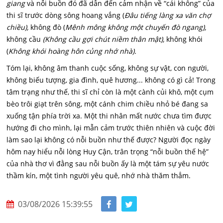
giang
và nỗi buồn đó đã dẫn đến cảm nhận về “cái không” của
thi sĩ trước dòng sông hoang vắng (
Đ
âu tiếng làng xa văn chợ
chiều),
không đò (
M
ênh mông không một chuyến đò ngang),
không cầu
(Không cầu gợi chút niềm thân mật),
không khói
(
K
hông khói hoàng hôn củng nhớ nhà).
Tóm lại, không âm thanh cuộc sống, không sự vật, con người,
không biếu tượng, gia đình, quê hương... không có gì cả! Trong
tâm trạng như thế, thi sĩ chỉ còn là một cành củi khô, một cụm
bèo trôi giạt trên sông, một cánh chim chiều nhỏ bé đang sa
xuống tận phía trời xa. Một thi nhân mất nước chưa tìm được
hướng đi cho mình, lại mẫn cảm trước thiên nhiên và cuộc đời
làm sao lại không có nỗi buồn như thế được? Người đọc ngày
hôm nay hiểu nỗi lòng Huy Cận, trân trọng “nỗi buồn thế hệ”
của nhà thơ vì đằng sau nỗi buồn ấy là một tám sự yêu nước
thầm kín, một tình người yêu quê, nhớ nhà thăm thẳm.
03/08/2026 15:39:55