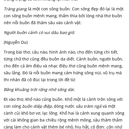
Tràng giang
là một con sông buồn. Con sông đẹp đó lại là một
con sông buồn mênh mang, thấm thìa bởi lòng nhà thơ buồn
nên nỗi buồn đã thâm sâu vào cảnh vật:
Người buồn cảnh có vui dâu bao giờ.
(Nguyễn Du)
Trong bài thơ, câu nào, hình ảnh nào, cho đến từng chi tiết,
từng chữ thơ cũng đều buồn da diết. Cảnh buồn, người buồn,
cho đến cả âm điệu và nhạc điệu thơ cũng buồn mênh mang,
sâu lắng. Đó là nỗi buồn mang cảm hứng sông núi, vũ trụ mà
thi nhân đã cô đúc lại trong lời đề từ:
Bâng khuâng trời rộng nhớ sông dài.
Đi vào thơ, khổ nào cũng buồn. Khổ một là cảnh trôn sông với
con sóng
buồn diệp điệp
, dòng nước
sầu trăm ngả
và một
cành củi khô bơ vơ, lạc lõng. Khổ hai là cảnh xung quanh sông
với cái không gian ba chiều rộng mênh mông, sâu thăm thẳm
càng làm cho cảnh vật thêm bé nhỏ, hiu hắt, cô đơn:
cồn nhỏ