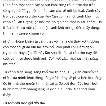
Hình ảnh một cành cây bị bứt khỏi rừng rồi bị trôi dạt trên
sóng, tự nó đã gợi lên nhiều cảm xúc về nỗi lạc loài. Cành cây
trôi dạt trong câu thơ của Huy Cận còn là một cành khô, một
cành củi, ấn tượng lạc loài mà nó tạo nên thật là sâu thẳm. Đã
thế, củi chỉ có một cành, một cành khô mà lạc đến mấy dòng.
Hình ảnh tưởng chừng vô lí
nhưng không khiến ta cảm thây vô lí, mà chỉ thấy xót thương
cho một cái gì đã lưu lạc, trôi nổi, còn phải chịu lắm dập vùi.
Nghe nói Huy Cận đã mấy lần sửa đi sửa lại câu thơ này để
cuối cùng có được hình ảnh
Củi một cành khô lạc mấy dòng
như thế’.
Từ cảnh trên sông, sang khổ thơ thứ hai, Huy Cận chuyển cái
nhìn của mình khỏi dòng sông để hướng về phía bên kia sông.
Có lẽ, nhà thơ muôn tìm một cái gì đó bớt đơn độc hơn, bớt
buồn hơn, bớt phẳng lặng và đơn điệu hơn. Nhà thơ nhìn
thây:
Lơ thơ cồn nhỏ gió dìu hiu,