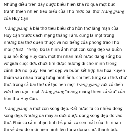
Những điều trên đây được biểu hiện khá rõ qua một bức
tranh thiên nhiên tiêu biểu của Thơ mới: bài thơ
Tràng giang
của Huy Cận.
Tràng giang
là bài thơ tiêu biểu cho hồn thơ lãng mạn của
Huy Cận trước Cách mạng tháng Tám, cũng là một trong
những bài thơ quen thuộc và nối tiếng của phong trào Thơ
mới (1932 - 1945). Đó là hình ảnh một con sông đẹp và buồn
qua nỗi lồng Huy Cận, một thi nhân mất nước đang sống bơ
vơ giữa cuộc đời, chưa tìm được hướng đi cho mình trong
cảnh đời nô lộ ấy. Hai nét đẹp và buồn kết hợp hài hòa, xuyên
thắm vào nhau trong từng hình ảnh, chi tiết, từng câu thơ, chữ
thơ, trong cả bài thơ để tạo nên một
Tràng giang
vừa cổ điển
vừa hiện đại - một
Tràng giang
“mang mang thiên cổ sầu” của
hồn thơ Huy Cận.
Tràng giang
là một con sông đẹp. Đất nước ta có nhiều dòng
sông đẹp. Nhưng đã mây ai đưa được dòng sông đẹp đó vào
thơ. Phải có cảm nhận tinh tế, phải có con mắt của thi nhân
thì vẻ đẹp đó mới hiện hình lên từng dòng chữ, thành bức