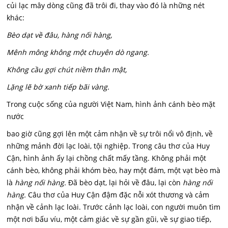
củi lạc mây dòng cũng đã trôi đi, thay vào đó là những nét
khác:
Bèo dạt về đâu, hàng nối hàng,
Mênh mông không một chuyên dò ngang.
Không cầu gợi chút niềm thân mật,
Lặng lẽ bờ xanh tiếp bãi vàng.
Trong cuộc sống của người Việt Nam, hình ảnh cánh bèo mặt
nước
bao giờ cũng gợi lên một cảm nhận về sự trôi nổi vô định, về
những mảnh đời lạc loài, tội nghiệp. Trong câu thơ của Huy
Cận, hình ảnh ấy lại chồng chất mấy tầng. Không phải một
cánh bèo, không phải khóm bèo, hay một đám, một vạt bèo mà
là
hàng nối hàng.
Đã bèo dạt, lại hỏi về đâu, lại còn
hàng nối
hàng.
Câu thơ của Huy Cận đậm đặc nỗi xót thương và cảm
nhận về cảnh lạc loài. Trước cảnh lạc loài, con người muôn tìm
một nơi bấu víu, một cảm giác về sự gần gũi, về sự giao tiếp,