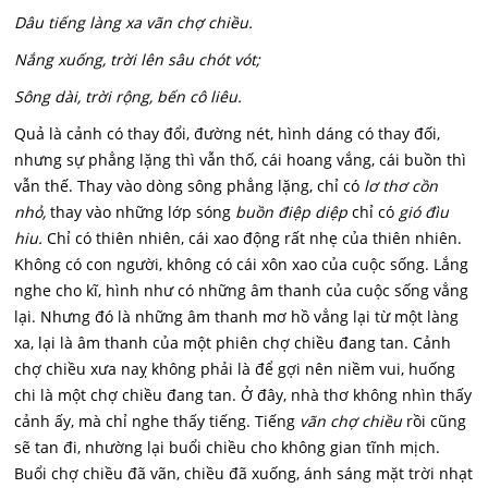
Dâu tiếng làng xa vãn chợ chiều.
Nắng xuống, trời lên sâu chót vót;
Sông dài, trời rộng, bến cô liêu.
Quả là cảnh có thay đổi, đường nét, hình dáng có thay đối,
nhưng sự phẳng lặng thì vẫn thố, cái hoang vắng, cái buồn thì
vẫn thế. Thay vào dòng sông phẳng lặng, chỉ có
lơ thơ cồn
nhỏ,
thay vào những lớp sóng
buồn điệp diệp
chỉ có
gió đìu
hiu.
Chỉ có thiên nhiên, cái xao động rất nhẹ của thiên nhiên.
Không có con người, không có cái xôn xao của cuộc sống. Lắng
nghe cho kĩ, hình như có những âm thanh của cuộc sống vẳng
lại. Nhưng đó là những âm thanh mơ hồ vẳng lại từ một làng
xa, lại là âm thanh của một phiên chợ chiều đang tan. Cảnh
chợ chiều xưa naỵ không phải là để gợi nên niềm vui, huống
chi là một chợ chiều đang tan. Ở đây, nhà thơ không nhìn thấy
cảnh ấy, mà chỉ nghe thấy tiếng. Tiếng
vãn chợ chiều
rồi cũng
sẽ tan đi, nhường lại buổi chiều cho không gian tĩnh mịch.
Buổi chợ chiều đã vãn, chiều đã xuống, ánh sáng mặt trời nhạt