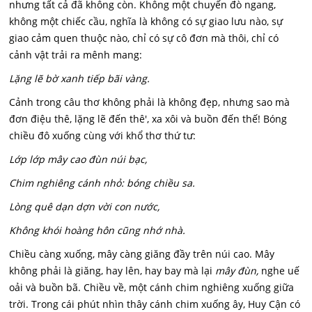
nhưng tất cả đã không còn. Không một chuyến đò ngang,
không một chiếc cầu, nghĩa là không có sự giao lưu nào, sự
giao cảm quen thuộc nào, chỉ có sự cô đơn mà thôi, chỉ có
cảnh vật trải ra mênh mang:
Lặng lẽ bờ xanh tiếp bãi vàng.
Cảnh trong câu thơ không phải là không đẹp, nhưng sao mà
đơn điệu thê, lặng lẽ đến thê', xa xôi và buồn đến thế! Bóng
chiều đô xuống cùng với khổ thơ thứ tư:
Lớp lớp mây cao đùn núi bạc,
Chim nghiêng cánh nhỏ: bóng chiều sa.
Lòng quê dạn dợn vời con nước,
Không khói hoàng hôn cũng nhớ nhà.
Chiều càng xuống, mây càng giăng đầy trên núi cao. Mây
không phải là giăng, hay lên, hay bay mà lại
mây đùn,
nghe uế
oải và buồn bã. Chiều về, một cánh chim nghiêng xuống giữa
trời. Trong cái phút nhìn thây cánh chim xuống ây, Huy Cận có