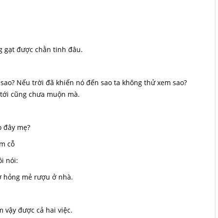
gạt được chằn tinh đâu.
o? Nếu trời đã khiến nó đến sao ta không thử xem sao?
n tới cũng chưa muộn mà.
 đây mẹ?
àm cỗ
i nói:
 hỏng mẻ rượu ở nhà.
vậy được cả hai việc.