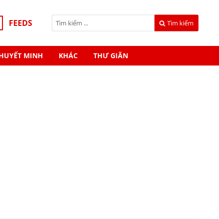
FEEDS
Tìm kiếm
HUYẾT MINH
KHÁC
THƯ GIÃN