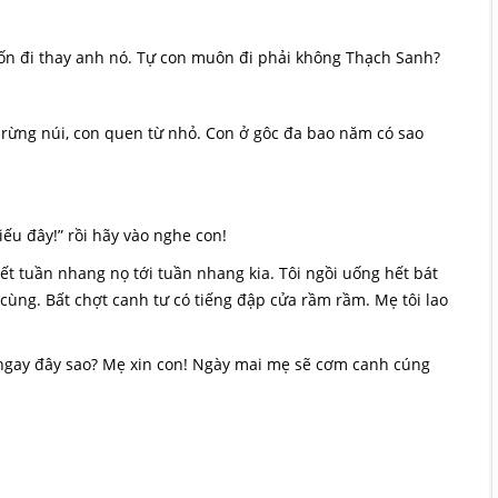
i thay anh nó. Tự con muôn đi phải không Thạch Sanh?
rừng núi, con quen từ nhỏ. Con ở gôc đa bao năm có sao
u đây!” rồi hãy vào nghe con!
ết tuần nhang nọ tới tuần nhang kia. Tôi ngồi uống hết bát
cùng. Bất chợt canh tư có tiếng đập cửa rầm rầm. Mẹ tôi lao
ay đây sao? Mẹ xin con! Ngày mai mẹ sẽ cơm canh cúng