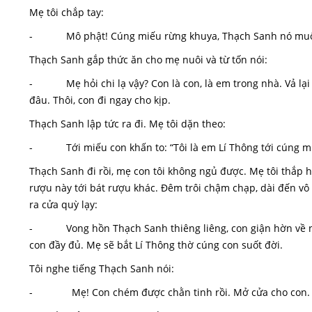
Mẹ tôi chắp tay:
- Mô phật! Cúng miếu rừng khuya, Thạch Sanh nó muốn đ
Thạch Sanh gắp thức ăn cho mẹ nuôi và từ tốn nói:
- Mẹ hỏi chi lạ vậy? Con là con, là em trong nhà. Vả lại 
đâu. Thôi, con đi ngay cho kịp.
Thạch Sanh lập tức ra đi. Mẹ tôi dặn theo:
- Tới miếu con khấn to: “Tôi là em Lí Thông tới cúng miế
Thạch Sanh đi rồi, mẹ con tôi không ngủ được. Mẹ tôi thắp h
rượu này tới bát rượu khác. Đêm trôi chậm chạp, dài đến vô 
ra cửa quỳ lạy:
- Vong hồn Thạch Sanh thiêng liêng, con giận hờn về ng
con đầy đủ. Mẹ sẽ bắt Lí Thông thờ cúng con suốt đời.
Tôi nghe tiếng Thạch Sanh nói:
- Mẹ! Con chém được chằn tinh rồi. Mở cửa cho con.