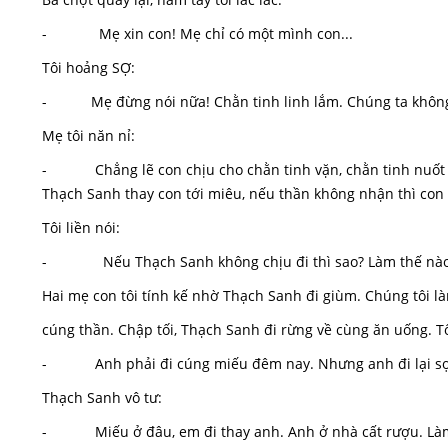
- Mẹ xin con! Mẹ chỉ có một mình con...
Tôi hoảng SỢ:
- Mẹ đừng nói nữa! Chằn tinh linh lắm. Chúng ta không 
Mẹ tôi năn nỉ:
- Chẳng lẽ con chịu cho chằn tinh vặn, chằn tinh nuốt sa
Thạch Sanh thay con tới miêu, nếu thần không nhận thì co
Tôi liền nói:
- Nếu Thạch Sanh không chịu đi thì sao? Làm thế nào
Hai mẹ con tôi tính kế nhờ Thạch Sanh đi giùm. Chúng tôi l
cúng thần. Chập tối, Thạch Sanh đi rừng về cùng ăn uống. Tô
- Anh phải đi cúng miếu đêm nay. Nhưng anh đi lại sợ
Thạch Sanh vô tư:
- Miếu ở đâu, em đi thay anh. Anh ở nhà cất rượu. Làm 