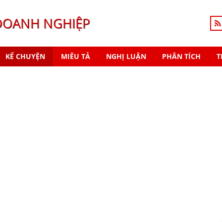
DOANH NGHIỆP
KỂ CHUYỆN
MIÊU TẢ
NGHỊ LUẬN
PHÂN TÍCH
T