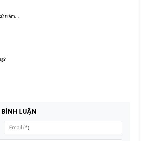
ử trảm...
ng?
N BÌNH LUẬN