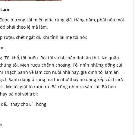
 Làm
 được ở trong cái miếu giữa rừng già. Hàng năm, phải nộp một
 đó phải theo lệ mà làm.
rượu, chết ngất đi. Khi tỉnh lại mẹ tôi nói:
on.
 Tôi khổ, tôi buồn. Rồi tôi sợ bị chằn tinh ăn thịt. Nó quấn
ốt chửng tôi. Men rượu chếnh choáng. Tôi nhìn những đống củi
hi Thạch Sanh về làm con nuôi nhà này, gia đình tôi làm ăn
Thạch Sanh đang ở rừng mà tôi như thấy nó đang xếp củi trước
c. Mẹ tôi giật tô rượu ra. Bà cũng nhìn ra sân củi. Bà héo
hay bà nói với trời:
ể... thay cho Lí Thông.
ó.