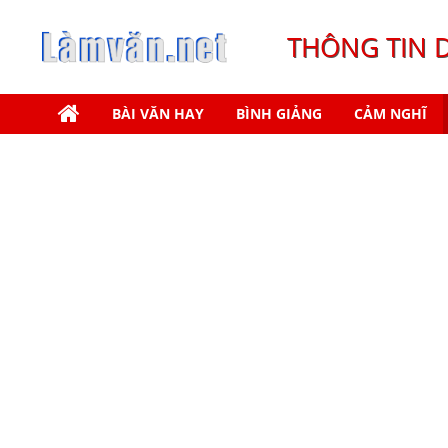
THÔNG TIN 
BÀI VĂN HAY
BÌNH GIẢNG
CẢM NGHĨ