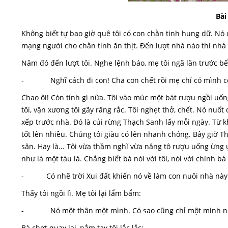
Bài
Không biết tự bao giờ quê tôi có con chằn tinh hung dữ. Nó
mạng người cho chằn tinh ăn thịt. Đến lượt nhà nào thì nhà
Năm đó đến lượt tôi. Nghe lệnh báo, mẹ tôi ngã lăn trước bếp 
- Nghĩ cách đi con! Cha con chết rồi mẹ chỉ có mình c
Chao ôi! Còn tính gì nữa. Tôi vào múc một bát rượu ngồi uống.
tôi, vặn xương tôi gãy răng rắc. Tôi nghẹt thở, chết. Nó nu
xếp trước nhà. Đó là củi rừng Thạch Sanh lấy mỗi ngày. Từ k
tốt lên nhiều. Chúng tôi giàu có lên nhanh chóng. Bây giờ 
sân. Hay là... Tôi vừa thầm nghĩ vừa nâng tô rượu uống ừng ự
như là một tàu lá. Chẳng biết bà nói với tôi, nói với chính bà 
- Có nhẽ trời Xui đất khiến nó về làm con nuôi nhà này đ
Thấy tôi ngồi lì. Mẹ tôi lại lẩm bẩm:
- Nó một thân một mình. Có sao cũng chỉ một mình n
Bà chợt quay lại, nắm tay tôi lắc lắc: