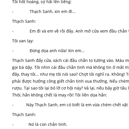
Tôi hốt hoảng, sợ hãi lên tiếng:
- Thạch Sanh, xin em đi...
Thạch Sanh:
- Em đi và em về rồi đây. Anh mở cửa xem đầu chằn t
Tôi van lạy:
- Đừng dọa anh nữa! Xin em...
Thạch Sanh đẩy cửa, xách cái đầu chằn to tướng vào. Máu me
gọi bà dậy. Tôi nhìn cái đầu chằn tinh mà không tin ở mắt m
đây, thay tôi... như mẹ tôi nói sao? Chợt tôi nghĩ ra. Không!
phải được hưởng công giết chằn tinh vua thưởng. Nếu chém
rượu. Tại sao tôi lại bỏ lỡ cơ hội này? Vả lại, nếu bây giờ tấ
Thôi, hắn không chết là may rồi! Tôi liền dọa hắn:
- Này Thạch Sanh, em có biết là em vừa chém chết vật 
Thạch Sanh:
- Nó là con chằn tinh.