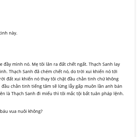
inh này.
 đầy mình nó. Mẹ tôi lăn ra đất chết ngất. Thạch Sanh lay
ình. Thạch Sanh đã chém chết nó, do trời xui khiến nó tới
 Trời đất xui khiến nó thay tôi chặt đầu chằn tinh chứ không
 đầu chằn tinh tiếng tăm sẽ lừng lẫy gấp muôn lần anh bán
u lên là Thạch Sanh đi miếu thì tôi mắc tội bất tuân pháp lệnh.
báu vua nuôi không?