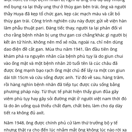
mổ bụng ra lại thấy ung thư ở thùy gan bên trái, ông và người
thầy Huya đã kẹp tổ chức gan, kẹp các mạch máu và cắt bỏ
thùy gan trái. Công trình nghiên cứu này được gửi về viện hàn
lâm phẫu thuật pari. Đáng tiếc thay, người ta lại phản đối vì
cho rằng bệnh nhân bị ung thư gan coi chẳng'khác gì người bị
kết án tử hình, không nên mổ xẻ nữa, ngoài ra, chỉ nên dùng
dao điện đề cắt gan. Mùa thu năm 1941, lần đầu tiên ông
khám phá ra nguyên nhân của bệnh phù tụy là do giun chui
vào ống mật và một bệnh nhân 20 tuổi tên là cúc châu đã
được ông mạnh bạo rạch ống mật chủ để lấy ra một con giun
dài tới 15cm và cứu sống được anh. Từ đó về sau, hàng trăm,
rồi hàng nghìn bệnh nhân đã tiếp tục được cứu sống bằng
phương pháp này. Từ thực tế phát hiện thấy giun đũa gây
viêm phù tụy hay gây sỏi đường mật ỏ' người việt nam thời đó
là do ăn uống quá thiếu chất đạm, chất béo, làm cho dạ dày
tiết ra không đủ axít.
Năm 1948, ông được chính phủ cử làm thứ trưởng bộ y tế
nhưng thật ra cho đến lúc nhắm mắt ông không lúc nào rời xa