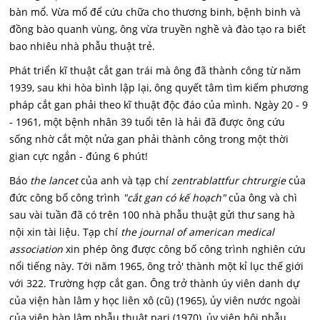
bàn mổ. Vừa mổ để cứu chữa cho thương binh, bệnh binh và
đồng bào quanh vùng, ông vừa truyền nghề và đào tạo ra biết
bao nhiêu nhà phẫu thuật trẻ.
Phát triển kĩ thuật cắt gan trái mà ông đã thành công từ năm
1939, sau khi hòa bình lập lại, ông quyết tâm tìm kiếm phương
pháp cắt gan phải theo kĩ thuật độc đáo của mình. Ngày 20 - 9
- 1961, một bệnh nhân 39 tuổi tên là hải đã được ông cứu
sống nhờ cắt một nửa gan phải thành công trong một thời
gian cực ngắn - đúng 6 phút!
Báo
the lancet
của anh và tạp chí
zentrablattfur chtrurgie
của
đức công bố công trình
"cắt gan có kế hoạch"
của ông và chì
sau vài tuần đã có trên 100 nhà phẫu thuật gửi thư sang hà
nội xin tài liệu. Tạp chí
the journal of american medical
association
xin phép ông được công bố công trình nghiên cứu
nổi tiếng này. Tới năm 1965, ông trỏ' thành một kỉ lục thế giới
với 322. Trường hợp cắt gan. Ông trở thành úy viên danh dự
của viện hàn lâm y học liên xô (cũ) (1965), ủy viên nước ngoài
của viện hàn lâm phẫu thuật pari (1970), ủv viên hội phẫu