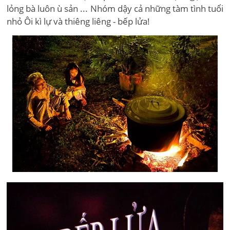
lỏng bà luôn ù sản ... Nhóm dậy cả những tàm tình tuổi
nhỏ Ôi kì lự và thiêng liêng - bếp lửa!