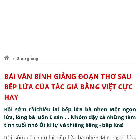
Bình giảng
BÀI VĂN BÌNH GIẢNG ĐOẠN THƠ SAU
BẾP LỬA CỦA TÁC GIẢ BẰNG VIỆT CỰC
HAY
Rồi sớm rồichiêu lại bếp lửa bà nhen Một ngọn
lửa, lỏng bà luôn ù sản ... Nhóm dậy cả những tàm
tình tuổi nhỏ Ôi kì lự và thiêng liêng - bếp lửa!
Rồi sớm rồichiêu lại bếp lửa bà nhen Một ngọn lửa,