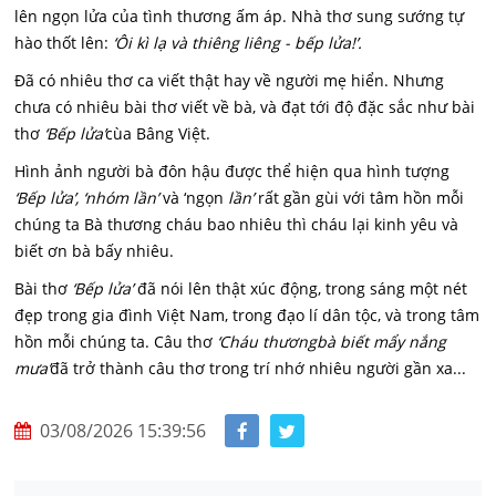
lên ngọn lửa của tình thương ấm áp. Nhà thơ sung sướng tự
hào thốt lên:
‘Ôi kì lạ và thiêng liêng - bếp lửa!’.
Đã có nhiêu thơ ca viết thật hay về người mẹ hiển. Nhưng
chưa có nhiêu bài thơ viết về bà, và đạt tới độ đặc sắc như bài
thơ
‘Bếp lửa’
cùa Bâng Việt.
Hình ảnh người bà đôn hậu được thể hiện qua hình tượng
‘Bếp lửa’, ‘nhóm lần’
và ‘ngọn
lần’
rất gần gùi với tâm hồn mỗi
chúng ta Bà thương cháu bao nhiêu thì cháu lại kinh yêu và
biết ơn bà bấy nhiêu.
Bài thơ
‘Bếp lửa’
đã nói lên thật xúc động, trong sáng một nét
đẹp trong gia đình Việt Nam, trong đạo lí dân tộc, và trong tâm
hồn mỗi chúng ta. Câu thơ
‘Cháu thương
bà biết mẩy nắng
mưa’
đã trở thành câu thơ trong trí nhớ nhiêu người gần xa...
03/08/2026 15:39:56