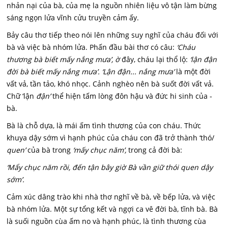
nhản nại của bà, của mẹ la nguồn nhiên liệu vô tận làm bừng
sáng ngọn lửa vĩnh cửu truyền cảm ấy.
Bảy câu thơ tiếp theo nói lên những suy nghĩ của cháu đối với
bà và việc bà nhóm lửa. Phấn đầu bài thơ có câu:
‘Cháu
thương bà biết mấy nắng mưa’, ờ
đây, cháu lại thổ lộ:
‘lận đận
đời bà biết mấy nắng mưa’. ‘Lận đận... nắng mưa’
là một đời
vất vả, tần tảo, khó nhọc. Cảnh nghèo nên bà suốt đời vất vả.
Chữ ‘lận
đận’
thể hiện tấm lòng đôn hậu và đức hi sinh của -
bà.
Bà là chỗ dựa, là mái ấm tình thương của con cháu. Thức
khuya dậy sớm vì hạnh phúc của cháu con đã trở thành ‘thó/
quen’
của bà trong
‘mấy chục năm’,
trong cả đời bà:
‘Mẩy chục năm rồi, đến tận bây giờ Bà vần giữ thói quen dậy
sớm’.
Cảm xúc dâng trào khi nhà thơ nghĩ về bà, về bếp lửa, và việc
bà nhóm lửa. Một sự tổng kết và ngợi ca vê đời bà, tĩnh bà. Bà
là suối nguồn cùa ấm no và hạnh phúc, là tình thương cùa