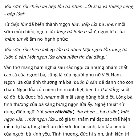
‘Rồi sớm rồi chiều lại bếp lửa bà nhen ...Ôi kì lạ và thiêng liêng
- bếp lửa!’
Từ
‘bếp lửa’
đã biến thành ‘ngọn
lửa’. ‘Bếp lửa bà nhen’
mỗi
sớm mỗi chiểu, ngọn lửa
‘lòng bà luôn ủ
sẵn’, ngọn lừa của
‘mềm tin’
về ấm no, hạnh phúc:
‘Rồi sớm rồi chiêu lại
bép
lửa bà nhen Một ngọn lửa, lòng bà
luôn ủ sẵn Một ngọn lửa chửa niềm tin dai dắng.’
Vần thơ mang hàm nghĩa sâu sắc ngợi ca những phẩm chất
cao cả của người bà, cũng là của người phụ nữ Việt Nam.
Ngọn lửa của tình thương mà bà
'buôn ù sẵn’
để dành cho con
cháu. Ngọn lửa của niêm tin mãnh liệt, bén bi
‘dai dắng’
suốt
cả đời bà, được ‘bá
nhen’
mãi mãi sáng bừng bất diệt. Lòng bà,
tình thương của bà sáng bừng ngọn lửa ấy. Nghệ thuật sử
dụng điệp ngữ: ‘rời
sớm
rồi
chiều’,
‘bà nhen... bà ủ sắn’, ‘một
ngọn lửa... một ngọn lửa...’
có giá trị thẩm mĩ đặc sắc thể hiện
mềm tự hào, lòng biết ơn đối với đức hi sinh, tẩn tảo bén bi
của người bà kính yêu. Tinh thương, đức hi sinh, tính kiên trì