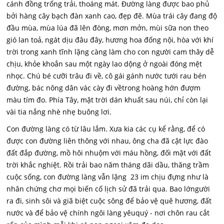
cánh đồng trống trải, thoáng mát. Đường làng được bao phủ
bởi hàng cây bạch đàn xanh cao, đẹp đẽ. Mùa trái cây đang độ
đầu mùa, mùa lúa đã lên đòng, mơn mởn, mùi sữa non theo
gió lan toả, ngát dịu đâu đây, hương hoa đống nội, hòa với khí
trời trong xanh tĩnh lặng càng làm cho con người cam thây dễ
chịu, khỏe khoắn sau một ngày lao dộng ở ngoài đóng mệt
nhọc. Chú bé cưỡi trâu đi về, cô gái gánh nước tưới rau bén
đường, bác nông dân vác cày đi vềtrong hoàng hớn đượm
màu tím đo. Phía Tây, mặt trời dán khuất sau núi, chỉ còn lại
vài tia nắng nhè nhẹ buông lơi.
Con đường làng có từ lâu lắm. Xưa kia các cụ kể rằng, để có
được con đường liên thông với nhau, ông cha đã cật lực đào
đất đắp đường, mồ hôi nhuộm với máu hồng, đối mặt với đất
trời khắc nghiệt. Rồi trải bao năm tháng dãi dầu, thăng trầm
cuộc sống, con đường làng vẫn lặng 23 im chịu đựng như là
nhân chứng chơ mọi biến cố lịch sử đã trải qua. Bao lớngười
ra đi, sinh sôi và giã biệt cuộc sông để bảo vệ quê hương, đất
nước và để bảo vệ chính ngôi làng yêuquý - nơi chôn rau cắt