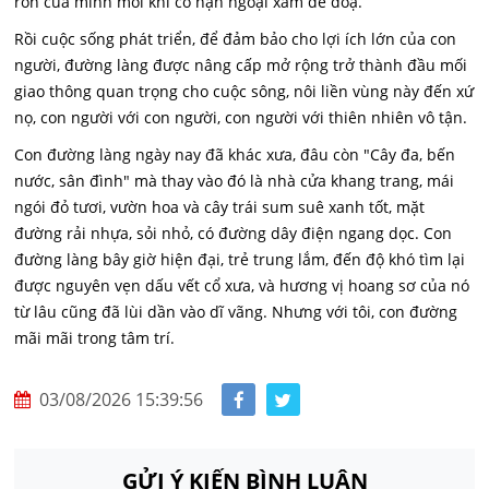
rốn của mình mỗi khi có nạn ngoại xâm đe doạ.
Rồi cuộc sống phát triển, để đảm bảo cho lợi ích lớn của con
người, đường làng được nâng cấp mở rộng trở thành đầu mối
giao thông quan trọng cho cuộc sông, nôi liền vùng này đến xứ
nọ, con người với con người, con người với thiên nhiên vô tận.
Con đường làng ngày nay đã khác xưa, đâu còn "Cây đa, bến
nước, sân đình" mà thay vào đó là nhà cửa khang trang, mái
ngói đỏ tươi, vườn hoa và cây trái sum suê xanh tốt, mặt
đường rải nhựa, sỏi nhỏ, có đường dây điện ngang dọc. Con
đường làng bây giờ hiện đại, trẻ trung lắm, đến độ khó tìm lại
được nguyên vẹn dấu vết cổ xưa, và hương vị hoang sơ của nó
từ lâu cũng đã lùi dần vào dĩ vãng. Nhưng với tôi, con đường
mãi mãi trong tâm trí.
03/08/2026 15:39:56
GỬI Ý KIẾN BÌNH LUẬN