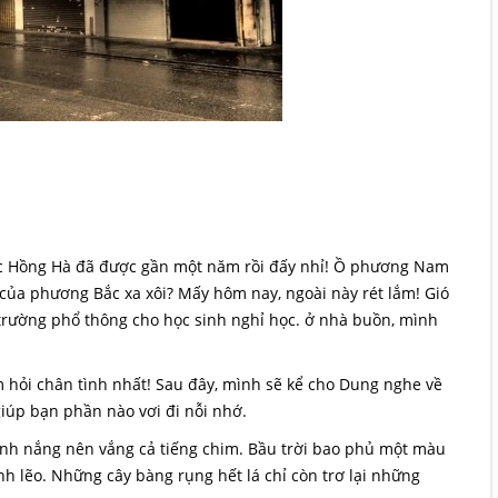
 học Hồng Hà đã được gần một năm rồi đấy nhỉ! Ồ phương Nam
ủa phương Bắc xa xôi? Mấy hôm nay, ngoài này rét lắm! Gió
 trường phổ thông cho học sinh nghỉ học. ở nhà buồn, mình
m hỏi chân tình nhất! Sau đây, mình sẽ kể cho Dung nghe về
úp bạn phần nào vơi đi nỗi nhớ.
ánh nắng nên vắng cả tiếng chim. Bầu trời bao phủ một màu
h lẽo. Những cây bàng rụng hết lá chỉ còn trơ lại những