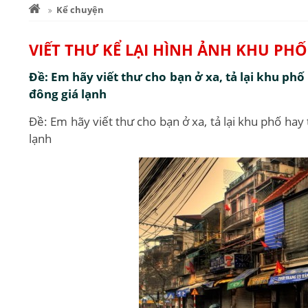
Kể chuyện
VIẾT THƯ KỂ LẠI HÌNH ẢNH KHU PH
Đề: Em hãy viết thư cho bạn ở xa, tả lại khu ph
đông giá lạnh
Đề: Em hãy viết thư cho bạn ở xa, tả lại khu phố ha
lạnh