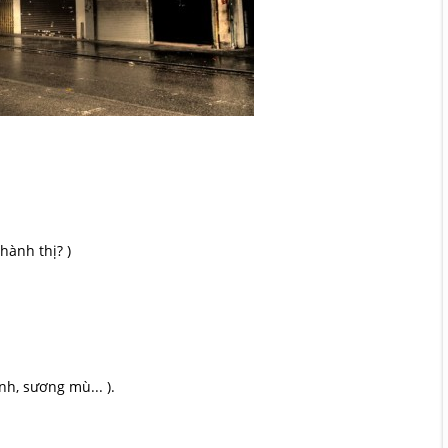
hành thị? )
nh, sương mù... ).