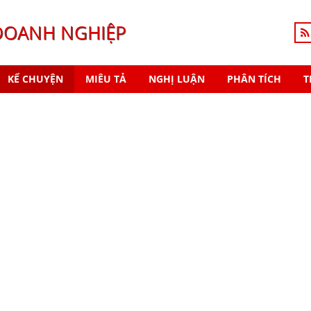
DOANH NGHIỆP
KỂ CHUYỆN
MIÊU TẢ
NGHỊ LUẬN
PHÂN TÍCH
T