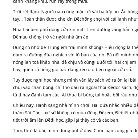
cành khẳng khiu, run rẩy trong mưa.
Trời rét đậm. Người nào cũng mặc tới vài ba lớp áo. Áo bông, 
tay... Toàn thân được che kín Đềchống chọi với cái lạnh như cắ
Nhà hai bên phố đóng cửa kín mít. Trên đường vắng hẳn người
Đềmau chống trở về ngôi nhà ấm áp.
Dung có nhớ bé Trung em trai mình không? Hiếu động là th
dám ra đường đùa nghịch với lũ bạn của nó. Bà nội mình nhó
nóng lan toả khắp nhà, dễ chịu vô cùng! Buổi tối, hai chị e
hay, quên cả tiếng gió bấc đang réo ù ù bên ngoài cửa sổ.
Tuy được nghỉ học nhưng mình vẫn lấy sách vở ra ôn lại bài 
chui vào chăn bông, chỉ thò đầu ra ngoài thôi Đềđọc sách, 
tù tì hay đánh tam cúc. Ai thua bị búng tai hoặc bôi râu như
Chiều nay, Hạnh sang nhà mình chơi. Hai đứa nhắc nhiều đ
thăm Sài Gòn - xứ sở không có mùa đông Đềxem, Đềbiết nhữ
tiết trời ấm lên Đềđi học, gặp lại thầy cô và các bạn.
Thôi, thư đã dài, mình dừng bút ở đây. Chúc bạn cùng gia 