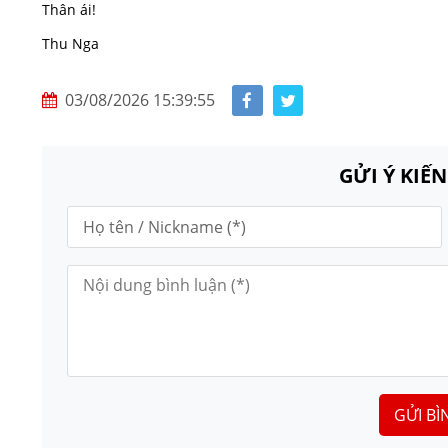
Thân ái!
Thu Nga
03/08/2026 15:39:55
GỬI Ý KIẾ
GỬI BÌ