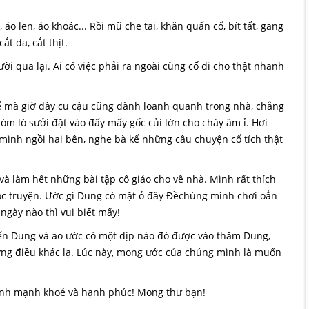
áo len, áo khoác... Rồi mũ che tai, khăn quấn cổ, bít tất, găng
t da, cắt thịt.
 qua lại. Ai có việc phải ra ngoài cũng cố đi cho thật nhanh
ế mà giờ đây cu cậu cũng đành loanh quanh trong nhà, chẳng
m lò sưởi đặt vào đấy mấy gốc củi lớn cho cháy âm ỉ. Hơi
m mình ngồi hai bên, nghe bà kể những câu chuyện cổ tích thật
và làm hết những bài tập cô giáo cho về nhà. Mình rất thích
đọc truyện. Ước gì Dung có mặt ỏ đây Đềchúng mình chơi oẳn
 ngày nào thì vui biết mấy!
ến Dung và ao ước có một dịp nào đó được vào thăm Dung,
ng điều khác lạ. Lúc này, mong ước của chúng mình là muốn
đình mạnh khoẻ và hạnh phúc! Mong thư bạn!