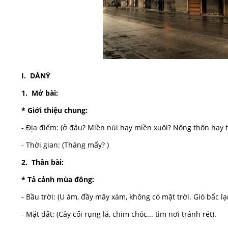
I. DÀNÝ
1. Mở bài:
* Giới thiệu chung:
- Địa điểm: (ở đâu? Miền núi hay miền xuôi? Nông thôn hay t
- Thời gian: (Tháng mấy? )
2. Thân bài:
* Tả cảnh mùa đông:
- Bầu trời: (U ám, đầy mây xám, không có mặt trời. Gió bấc lạ
- Mặt đất: (Cây cối rụng lá, chim chóc... tìm nơi tránh rét).