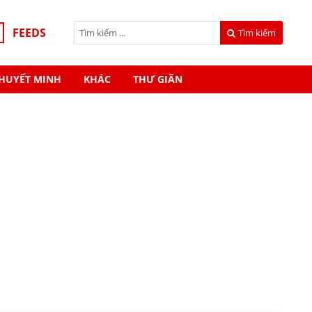
FEEDS
Tìm kiếm
HUYẾT MINH
KHÁC
THƯ GIÃN