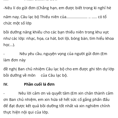
-Nêu lí do gửi đơn (Chẳng hạn, em được biết trong kì nghỉ hè
năm nay, Câu lạc bộ Thiếu niên của.................... .. ..... có tổ
chức một số lớp
bồi dưỡng năng khiếu cho các bạn thiếu niên trong khu vực
như các lớp: nhạc, họa, ca hát, bơi lội, bóng bàn, tìm hiểu khoa
học...).
- Nêu yêu cầu, nguyện vọng của người gửi đơn (Em
làm đơn này
đề nghị Ban chủ nhiệm Câu lạc bộ cho em được ghi tên dự lớp
bồi dưỡng về môn của Câu lạc bộ.
IV. Phần cuối lá đơn
- Nêu lời cảm ơn và quyết tâm (Em xin chân thành cảm
ơn Ban chủ nhiệm, em xin hứa sẽ hết sức cố gắng phấn đấu
để đạt được kết quả bồi dưỡng tốt nhất và xin nghiêm chỉnh
thực hiện nội qui của lớp.