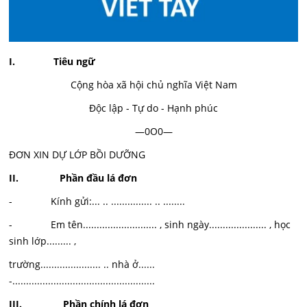
I. Tiêu ngữ
Cộng hòa xã hội chủ nghĩa Việt Nam
Độc lập - Tự do - Hạnh phúc
—0O0—
ĐƠN XIN DỰ LỚP BỒI DƯỠNG
II. Phần đầu lá đơn
- Kính gửi:... .. ............... .. ........
- Em tên........................... , sinh ngày..................... , học
sinh lớp......... ,
trường...................... .. nhà ở......
-....................................................
III. Phần chính lá đơn