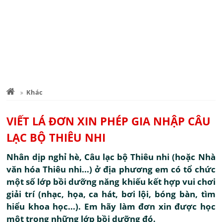
Khác
VIẾT LÁ ĐƠN XIN PHÉP GIA NHẬP CÂU
LẠC BỘ THIÊU NHI
Nhân dịp nghỉ hè, Câu lạc bộ Thiêu nhi (hoặc Nhà
văn hóa Thiêu nhi...) ở địa phương em có tổ chức
một số lớp bồi dưỡng năng khiếu kết hợp vui chơi
giải trí (nhạc, họa, ca hát, bơi lội, bóng bàn, tìm
hiểu khoa học...). Em hãy làm đơn xin được học
một trong những lớp bồi dưỡng đó.