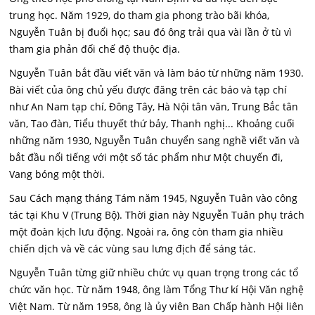
trung học. Năm 1929, do tham gia phong trào bãi khóa,
Nguyễn Tuân bị đuổi học; sau đó ông trải qua vài lần ở tù vì
tham gia phản đối chế độ thuộc địa.
Nguyễn Tuân bắt đầu viết văn và làm báo từ những năm 1930.
Bài viết của ông chủ yếu được đăng trên các báo và tạp chí
như An Nam tạp chí, Đông Tây, Hà Nội tân văn, Trung Bắc tân
văn, Tao đàn, Tiểu thuyết thứ bảy, Thanh nghị... Khoảng cuối
những năm 1930, Nguyễn Tuân chuyển sang nghề viết văn và
bắt đầu nổi tiếng với một số tác phẩm như Một chuyến đi,
Vang bóng một thời.
Sau Cách mạng tháng Tám năm 1945, Nguyễn Tuân vào công
tác tại Khu V (Trung Bộ). Thời gian này Nguyễn Tuân phụ trách
một đoàn kịch lưu động. Ngoài ra, ông còn tham gia nhiều
chiến dịch và về các vùng sau lưng địch để sáng tác.
Nguyễn Tuân từng giữ nhiều chức vụ quan trọng trong các tổ
chức văn học. Từ năm 1948, ông làm Tổng Thư kí Hội Văn nghệ
Việt Nam. Từ năm 1958, ông là ủy viên Ban Chấp hành Hội liên