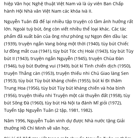
hiệp Văn học Nghệ thuật Việt Nam và là úy viên Ban Chấp
hành Hội Nhà văn Việt Nam các khóa Ivà II.
Nguyễn Tuân đã để lại nhiều tập truyện có tầm ảnh hưởng rất
lớn. Ngoài tuỳ bút, ông còn viết nhiều thể loại khác. Các tác
phẩm đã xuất bản của ông như phóng sự Ngọn đèn dầu lạc
(1939), truyện ngắn Vang bóng một thời (1940), tùy bút Chiếc
lư đồng mắt cua (1941), tùy bút Tóc chị Hoài (1943), tùy bút Tùy
bút II (1943), truyện ngắn Nguyễn (1945), truyện Chùa Đàn
(1946), tuỳ bút Đường vui (1949), bút kí Tình chiến dịch (1950),
truyện Thắng càn (1953), truyện thiếu nhi Chú Giao làng Sen
(1953), tùy bút Tùy bút kháng chiến (1955), bút kí Đi thăm
Trung Hoa (1956), tùy bút Tùy bút kháng chiến và hòa bình
(1956), truyện thiếu nhi Truyện một cái thuyền đất (1958), tùy
bút Sông Đà (1960), tùy bút Hà Nội ta đánh Mĩ giỏi (1972),
Tuyển tập Nguyễn Tuân (2 tập, 1981, 1982).
Năm 1996, Nguyễn Tuân vinh dự được Nhà nước tặng Giải
thưởng Hồ Chí Minh về văn học.