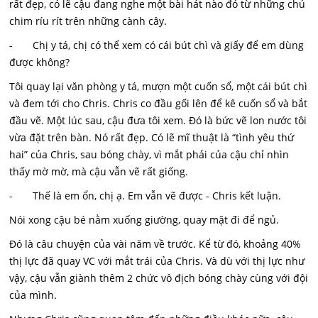
rất đẹp, có lẽ cậu đang nghe một bài hát nào đó từ những chú
chim ríu rít trên những cành cây.
- Chị y tá, chị có thể xem có cái bút chì và giấy để em dùng
được không?
Tôi quay lại văn phòng y tá, mượn một cuốn sổ, một cái bút chì
và đem tới cho Chris. Chris co đầu gối lên để kê cuốn sổ và bắt
đầu vẽ. Một lúc sau, cậu đưa tôi xem. Đó là bức vẽ lon nước tôi
vừa đặt trên bàn. Nó rất đẹp. Có lẽ mĩ thuật là “tình yêu thứ
hai” của Chris, sau bóng chày, vì mắt phải của cậu chỉ nhìn
thấy mờ mờ, mà cậu vẫn vẽ rất giống.
- Thế là em ổn, chị ạ. Em vẫn vẽ được - Chris kết luận.
Nói xong cậu bé nằm xuống giường, quay mặt đi để ngủ.
Đó là câu chuyện của vài năm về trước. Kể từ đó, khoảng 40%
thị lực đã quay VC với mắt trái của Chris. Và dù với thị lực như
vậy, cậu vẫn giành thêm 2 chức vô địch bóng chày cùng với đội
của mình.