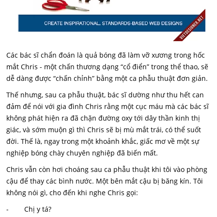
Các bác sĩ chẩn đoán là quả bóng đã làm vỡ xương trong hốc
mắt Chris - một chấn thương dạng “cổ điển” trong thể thao, sẽ
dễ dàng được “chấn chỉnh” bằng một ca phẫu thuật đơn giản.
Thế nhưng, sau ca phẫu thuật, bác sĩ dường như thu hết can
đảm để nói với gia đình Chris rằng một cục máu mà các bác sĩ
không phát hiện ra đã chặn đường oxy tới dây thần kinh thị
giác, và sớm muộn gì thì Chris sẽ bị mù mắt trái, có thể suốt
đời. Thế là, ngay trong một khoảnh khắc, giấc mơ về một sự
nghiệp bóng chày chuyên nghiệp đã biến mất.
Chris vẫn còn hơi choáng sau ca phẫu thuật khi tôi vào phòng
cậu để thay các bình nước. Một bên mắt cậu bị băng kín. Tôi
không nói gì, cho đến khi nghe Chris gọi:
- Chị y tá?