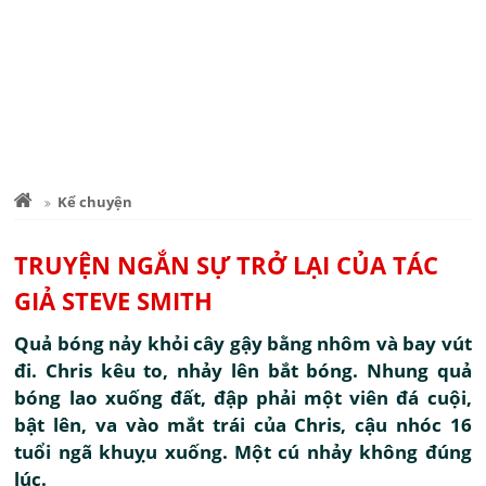
Kể chuyện
TRUYỆN NGẮN SỰ TRỞ LẠI CỦA TÁC
GIẢ STEVE SMITH
Quả bóng nảy khỏi cây gậy bằng nhôm và bay vút
đi. Chris kêu to, nhảy lên bắt bóng. Nhung quả
bóng lao xuống đất, đập phải một viên đá cuội,
bật lên, va vào mắt trái của Chris, cậu nhóc 16
tuổi ngã khuỵu xuống. Một cú nhảy không đúng
lúc.