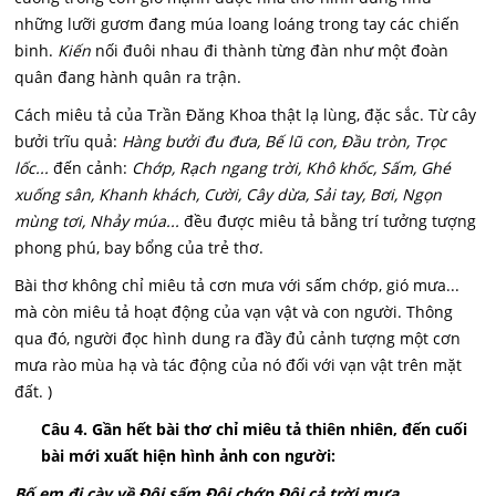
những lưỡi gươm đang múa loang loáng trong tay các chiến
binh.
Kiến
nối đuôi nhau đi thành từng đàn như một đoàn
quân đang hành quân ra trận.
Cách miêu tả của Trần Đăng Khoa thật lạ lùng, đặc sắc. Từ cây
bưởi trĩu quả:
Hàng bưởi đu đưa, Bế lũ con, Đầu tròn, Trọc
lốc...
đến cảnh:
Chớp, Rạch ngang trời, Khô khốc, Sấm, Ghé
xuống sân, Khanh khách, Cười, Cây dừa, Sải tay, Bơi, Ngọn
mùng tơi, Nhảy múa...
đều được miêu tả bằng trí tưởng tượng
phong phú, bay bổng của trẻ thơ.
Bài thơ không chỉ miêu tả cơn mưa với sấm chớp, gió mưa...
mà còn miêu tả hoạt động của vạn vật và con người. Thông
qua đó, người đọc hình dung ra đầy đủ cảnh tượng một cơn
mưa rào mùa hạ và tác động của nó đối với vạn vật trên mặt
đất. )
Câu 4. Gần hết bài th
ơ chỉ miêu tả thiên nhiên, đến cuối
bài mới xuất hiện hình ảnh con người:
Bố em đi cày về Đội sấm Đội chớp Đội cả trời mưa...