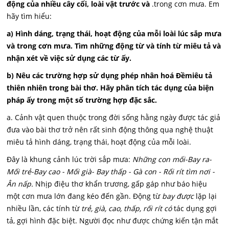
động của nhiều cây cối, loài vật trước và
.trong cơn mưa. Em
hãy tìm hiểu:
a) Hình dáng, trạng thái, hoạt động của mỗi loài lúc sắp mưa
và trong cơn mưa. Tìm những động từ và tính từ miêu tả và
nhận xét về việc sử dụng các từ ấy.
b) Nêu các trường hợp sử dụng phép nhân hoá Đềmiêu tả
thiên nhiên trong bài thơ. Hãy phân tích tác dụng của biện
pháp ấy trong một số trường hợp đặc sắc.
a. Cảnh vật quen thuộc trong đời sống hằng ngày được tác giả
đưa vào bài thơ trở nên rất sinh động thông qua nghệ thuật
miêu tả hình dáng, trạng thái, hoạt động của mỗi loài.
Đây là khung cảnh lúc trời sắp mưa:
Những con mối-Bay ra-
Mối trẻ-Bay cao - Mối già- Bay thấp - Gà con - Rối rít tìm nơi -
Ân nấp.
Nhịp điệu thơ khẩn trương, gấp gáp như báo hiệu
một cơn mưa lớn đang kéo đến gần. Động từ
bay được
lặp lại
nhiều lần, các tính từ
trẻ, già, cao, thấp, rối rít có
tác dụng gợi
tả, gợi hình đặc biệt. Người đọc như được chứng kiến tận mắt