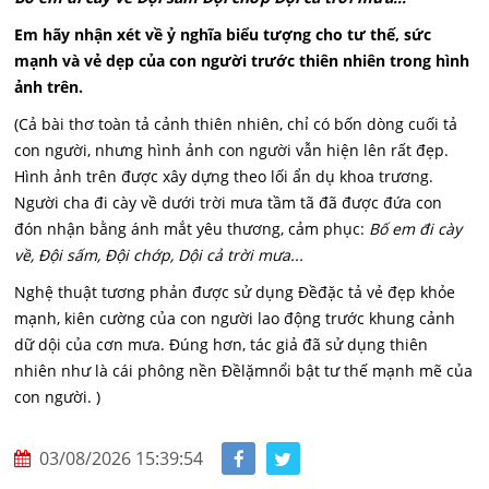
Em hãy nhận xét về ỷ nghĩa biểu tượng cho tư thế, sức
mạnh và vẻ dẹp của con người trước thiên nhiên trong hình
ảnh trên.
(Cả bài thơ toàn tả cảnh thiên nhiên, chỉ có bốn dòng cuối tả
con người, nhưng hình ảnh con người vẫn hiện lên rất đẹp.
Hình ảnh trên được xây dựng theo lối ẩn dụ khoa trương.
Người cha đi cày về dưới trời mưa tầm tã đã được đứa con
đón nhận bằng ánh mắt yêu thương, cảm phục:
Bố em đi cày
về, Đội sấm, Đội chớp, Dội cả trời mưa...
Nghệ thuật tương phản được sử dụng Đềđặc tả vẻ đẹp khỏe
mạnh, kiên cường của con người lao động trước khung cảnh
dữ dội của cơn mưa. Đúng hơn, tác giả đã sử dụng thiên
nhiên như là cái phông nền Đềlặmnổi bật tư thế mạnh mẽ của
con người. )
03/08/2026 15:39:54