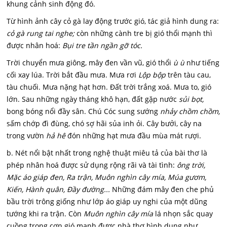
khung cảnh sinh động đó.
Từ hình ảnh cây cỏ gà lay động trước gió, tác giả hình dung ra:
cỏ gà rung tai nghe;
còn những cành tre bị gió thổi mạnh thì
được nhân hoá:
Bụi tre tần ngần gỡ tóc.
Trời chuyển mưa giông, mây đen vần vũ, gió thổi
ù ù
như tiếng
cối xay lúa. Trời bắt đầu mưa. Mưa rơi
Lộp bộp
trên tàu cau,
tàu chuối. Mưa nặng hạt hơn. Đất trời trắng xoá. Mưa to, gió
lớn. Sau những ngày tháng khô hạn, đất gặp nước
sủi bọt,
bong bóng nổi đầy sân. Chú Cóc sung sướng
nhảy chồm chồm,
sấm chớp đì đùng, chó sợ hãi sủa inh ỏi. Cây bưởi, cây na
trong vườn
hả hê
đón những hạt mưa đầu mùa mát rượi.
b. Nét nổi bật nhất trong nghệ thuật miêu tả của bài thơ là
phép nhân hoá được sử dụng rộng rãi và tài tình:
ông trời,
Mặc áo giáp đen, Ra trận, Muôn nghìn cây mía, Múa gươm,
Kiến, Hành quân, Đầy đường...
Những đám mây đen che phủ
bầu trời trông giống như lớp áo giáp uy nghi của một dũng
tướng khi ra trận. Còn
Muôn nghìn cây mía
lá nhọn sắc quay
cuồng trong cơn gió mạnh được nhà thơ hình dung như