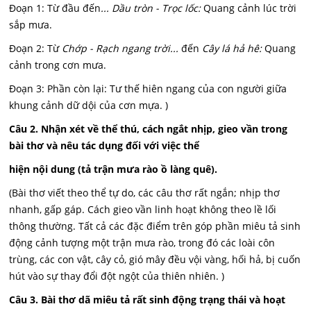
Đoạn 1: Từ đầu đến
... Dầu tròn - Trọc lốc:
Quang cảnh lúc trời
sắp mưa.
Đoạn 2: Từ
Chớp - Rạch ngang trời...
đến
Cây lá hả hê:
Quang
cảnh trong cơn mưa.
Đoạn 3: Phần còn lại: Tư thế hiên ngang của con người giữa
khung cảnh dữ dội của cơn mựa. )
Câu 2. Nhận xét về thể thú, cách ngắt nhịp, gieo vần trong
bài thơ và nêu tác dụng đối với việc thể
hiện nội dung (tả trận mưa rào ồ làng quê).
(Bài thơ viết theo thể tự do, các câu thơ rất ngắn; nhịp thơ
nhanh, gấp gáp. Cách gieo vần linh hoạt không theo lề lối
thông thường. Tất cả các đặc điểm trên góp phần miêu tả sinh
động cảnh tượng một trận mưa rào, trong đó các loài côn
trùng, các con vật, cây cỏ, gió mây đều vội vàng, hối hả, bị cuốn
hút vào sự thay đổi đột ngột của thiên nhiên. )
Câu 3. Bài thơ dã miêu tả rất sinh động trạng thái và hoạt