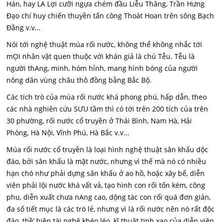
Hán, hay LA Lợi cưỡi ngựa chém đầu Liễu Thăng, Trần Hưng
Đạo chí huy chiến thuyền tấn công Thoát Hoan trên sông Bạch
Đằng v.v...
Nói tới nghệ thuật múa rối nước, không thể không nhắc tới
mỌI nhân vật quen thuộc với khán giả là chú Tễu. Tễu là
người thAng, minh, hóm hỉnh, mang hình bóng của người
nông dân vùng châu thô đồng bằng Bắc Bộ.
Các tích trò của múa rối nước khá phong phú, hấp dẫn, theo
các nhà nghiên cứu SƯU tầm thì có tới trên 200 tích của trên
30 phường, rối nước cổ truyền ở Thái Bình, Nam Hà, Hải
Phòng, Hà Nội, Vĩnh Phú, Hà Bắc v.v...
Múa rối nước cổ truyền là loại hình nghệ thuật sân khấu dộc
đáo, bởi sân khấu là mặt nước, nhưng vì thế mà nó có nhiều
hạn chó như phải dựng sân khấu ở ao hồ, hoặc xây bể, diễn
viên phải lội nước khá vất vả, tạo hình con rối tốn kém, công
phu, diễn xuất chưa nAng cao, dộng tác con rối quá đơn giản,
đa số tiết mục là các trò lẻ, nhưng vì là rối nước nên nó rất độc
đáo, thề’ hiện tài nghệ khéo léo, kĩ thuật tinh xao của diễn viên