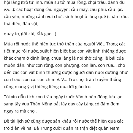
hội làng (trò tứ linh, múa sư tử, múa rồng, chọi trâu, đánh đu
v.v...); các hoạt động cầu nguyện: cầu may, cầu phú, cầu lộc,
cầu yên; những cảnh vui chơi, sinh hoạt ở làng quê (chăn trâu,
thả diều, đấu vật,
quay tơ, (lột cửi, KÌA gạo...).
Múa rối nước thế hiện tục thờ thần của người Việt. Trong các
tiết mục rối nước, xuất hiện biết bao con vật linh thiêng được
khác chạm ở đình làng, chùa làng là nơi thờ cúng, lễ bái của
muôn dân, như con rồng, con phượng, con lân, con rùa... cho
đến các con vật bình thường được người dân nuôi dưỡng như
con trâu, con cá, con chim V. V... Trò chọi trâu truyền thống
cũng mang ý vị thiêng liêng qua lời giáo trò:
Tôi xin dẫn tích con trâu ngày trước Vốn ở bên đông lưu lạc
sang tây Vua Thần Nông bắt lấy dạy cày Làng có đám đem
ngay ra mà chọi.
Đề tài lịch sử cũng được sân khấu rối nước thế hiện qua các
trò diễn về hai Bà Trưng cưỡi quân ra trận diệt quân Nam