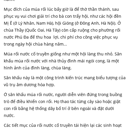
Mục đích của múa rối lúc bấy giờ là để thờ thần thánh, sau
phục vụ vui chơi giải trí cho bà con trẩy hội, như các hội đền
Mị Ê (ở Lý Nhân, Nam Hà), hội Gióng (ở Đông Anh, Hà Nội). Ở
chùa Thầy (Quốc Oai, Hà Tây) còn cấp ruộng cho phường rối
nước Phú Đa đế thu hoa lợi, chi phí cho công việc phục vụ
trong ngày hội chùa hàng năm...
Múa rối nước cố truyền giống như một hội làng thu nhỏ. Sân
khấu múa rối nước với nhà thủy đình mái ngói cong, là một
hình ảnh của đình làng, chùa làng.
Sân khấu này là một công trình kiến trúc mang biểu tượng của
vũ trụ âm dương hòa hợp.
Ớ sân khấu múa rối nước, người diễn viên đứng trong buồng
trò đế điều khiển con rối. Họ thao tác từng cây sào hoặc giật
con rối bằng hệ thống dây bố trí ở bên ngoài và đặt dưới
nước.
Các tiết mục của rối nước cố truyền tái hiện lại các sinh hoạt