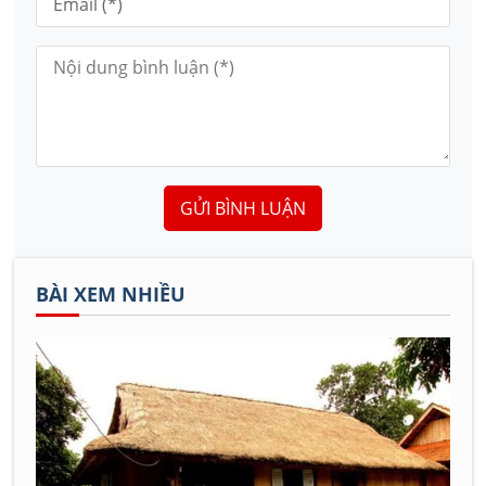
GỬI BÌNH LUẬN
BÀI XEM NHIỀU