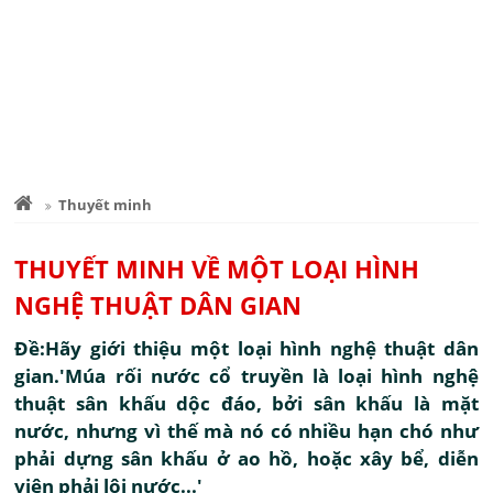
Thuyết minh
THUYẾT MINH VỀ MỘT LOẠI HÌNH
NGHỆ THUẬT DÂN GIAN
Đề:Hãy giới thiệu một loại hình nghệ thuật dân
gian.'Múa rối nước cổ truyền là loại hình nghệ
thuật sân khấu dộc đáo, bởi sân khấu là mặt
nước, nhưng vì thế mà nó có nhiều hạn chó như
phải dựng sân khấu ở ao hồ, hoặc xây bể, diễn
viên phải lội nước...'